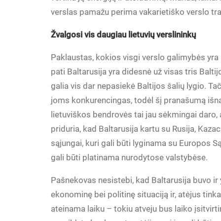
verslas pamažu perima vakarietiško verslo tra
Žvalgosi vis daugiau lietuvių verslininkų
Paklaustas, kokios visgi verslo galimybės yra k
pati Baltarusija yra didesnė už visas tris Balti
galia vis dar nepasiekė Baltijos šalių lygio. Ta
joms konkurencingas, todėl šį pranašumą išnau
lietuviškos bendrovės tai jau sėkmingai daro,
priduria, kad Baltarusija kartu su Rusija, Kaza
sąjungai, kuri gali būti lyginama su Europos 
gali būti platinama nurodytose valstybėse.
Pašnekovas nesistebi, kad Baltarusija buvo ir y
ekonominę bei politinę situaciją ir, atėjus ti
ateinama laiku – tokiu atveju bus laiko įsitvirt