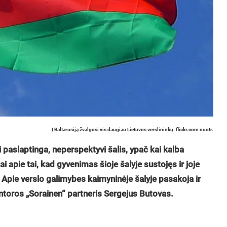
Į Baltarusiją žvalgosi vis daugiau Lietuvos verslininkų. flickr.com nuotr.
paslaptinga, neperspektyvi šalis, ypač kai kalba
ai apie tai, kad gyvenimas šioje šalyje sustojęs ir joje
i? Apie verslo galimybes kaimyninėje šalyje pasakoja ir
toros „Sorainen“ partneris Sergejus Butovas.