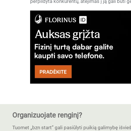
perpildyta konkurentų, atėjimas į ją gali būti 
Organizuojate renginį?
Tuomet „bzn start” gali pasiūlyti puikią galimybę išvieši