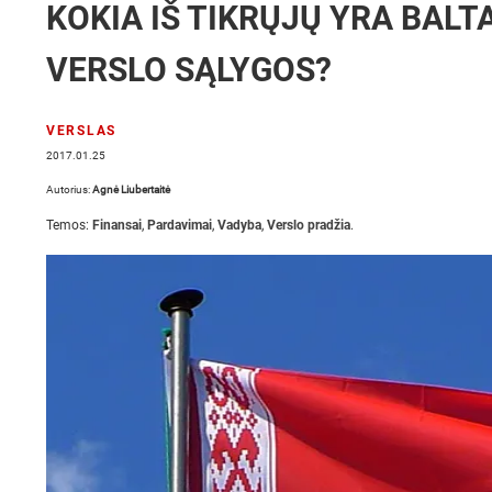
KOKIA IŠ TIKRŲJŲ YRA BALT
VERSLO SĄLYGOS?
VERSLAS
2017.01.25
Autorius:
Agnė Liubertaitė
Temos:
Finansai
,
Pardavimai
,
Vadyba
,
Verslo pradžia
.