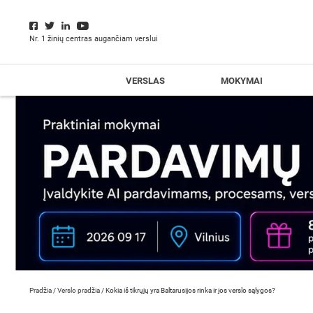
Nr. 1 žinių centras augančiam verslui
VERSLAS
MOKYMAI
Pradžia
/
Verslo pradžia
/
Kokia iš tikrųjų yra Baltarusijos rinka ir jos verslo sąlygos?