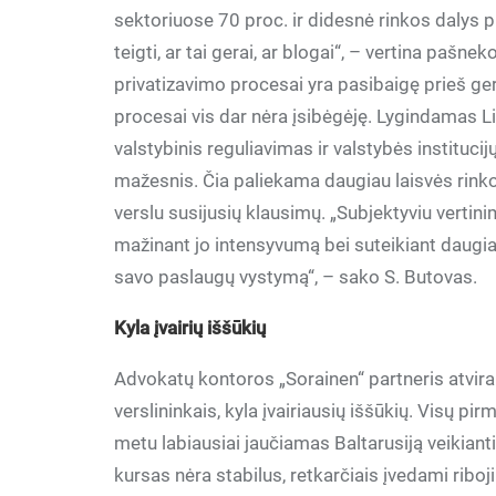
sektoriuose 70 proc. ir didesnė rinkos dalys
teigti, ar tai gerai, ar blogai“, – vertina pašnek
privatizavimo procesai yra pasibaigę prieš ger
procesai vis dar nėra įsibėgėję. Lygindamas Li
valstybinis reguliavimas ir valstybės instituci
mažesnis. Čia paliekama daugiau laisvės rink
verslu susijusių klausimų. „Subjektyviu vertinim
mažinant jo intensyvumą bei suteikiant daugiau
savo paslaugų vystymą“, – sako S. Butovas.
Kyla įvairių iššūkių
Advokatų kontoros „Sorainen“ partneris atvira
verslininkais, kyla įvairiausių iššūkių. Visų pir
metu labiausiai jaučiamas Baltarusiją veikianti
kursas nėra stabilus, retkarčiais įvedami riboji