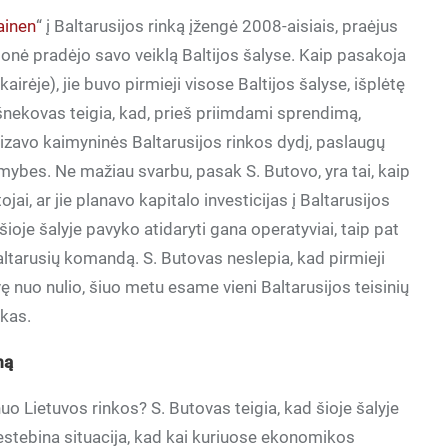
ainen
“ į Baltarusijos rinką įžengė 2008-aisiais, praėjus
monė pradėjo savo veiklą Baltijos šalyse. Kaip pasakoja
kairėje), jie buvo pirmieji visose Baltijos šalyse, išplėtę
ašnekovas teigia, kad, prieš priimdami sprendimą,
alizavo kaimyninės Baltarusijos rinkos dydį, paslaugų
mybes. Ne mažiau svarbu, pasak S. Butovo, yra tai, kaip
ojai, ar jie planavo kapitalo investicijas į Baltarusijos
oje šalyje pavyko atidaryti gana operatyviai, taip pat
altarusių komandą. S. Butovas neslepia, kad pirmieji
ę nuo nulio, šiuo metu esame vieni Baltarusijos teisinių
nkas.
mą
nuo Lietuvos rinkos? S. Butovas teigia, kad šioje šalyje
nestebina situacija, kad kai kuriuose ekonomikos