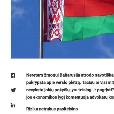
Neretam žmogui Baltarusija atrodo savotiškai 
pakrypsta apie verslo plėtrą. Tačiau ar visi mit
nevyksta jokių pokyčių, yra teisingi ir pagrįst
jos ekonomikos lygį komentuoja advokatų kon
Rizika netrukus pasiteisino