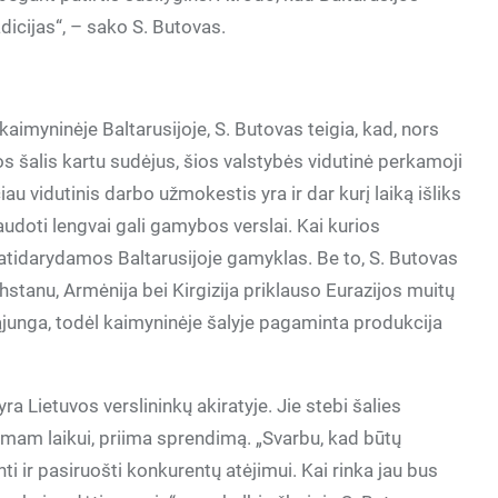
dicijas“, – sako S. Butovas.
aimyninėje Baltarusijoje, S. Butovas teigia, kad, nors
jos šalis kartu sudėjus, šios valstybės vidutinė perkamoji
čiau vidutinis darbo užmokestis yra ir dar kurį laiką išliks
doti lengvai gali gamybos verslai. Kai kurios
 atidarydamos Baltarusijoje gamyklas. Be to, S. Butovas
chstanu, Armėnija bei Kirgizija priklauso Eurazijos muitų
Sąjunga, todėl kaimyninėje šalyje pagaminta produkcija
ra Lietuvos verslininkų akiratyje. Jie stebi šalies
nkamam laikui, priima sprendimą. „Svarbu, kad būtų
inti ir pasiruošti konkurentų atėjimui. Kai rinka jau bus