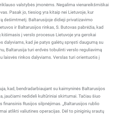
 priklauso valstybės įmonėms. Negalima vienareikšmiškai
ovas. Pasak jo, tiesiog yra kitaip nei Lietuvoje, kur
ą dešimtmetį. Baltarusijoje didieji privatizavimo
etuvos ir Baltarusijos rinkas, S. Butovas pabrėžia, kad
jų kišimasis į verslo procesus Lietuvoje yra gerokai
os dalyviams, kad jie patys galėtų spręsti daugumą su
u, Baltarusija turi erdvės tobulinti verslo reguliavimą
 laisvės rinkos dalyviams. Verslas turi orientuotis į
uja, kad, bendradarbiaujant su kaimyninės Baltarusijos
ma, jaučiami nedideli kultūriniai skirtumai. Tačiau šiuo
s finansinis Rusijos silpnėjimas. „Baltarusijos rublio
mai atlikti valiutines operacijas. Dėl to piniginių srautų