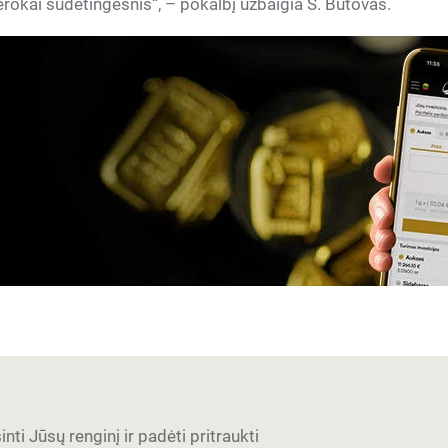
gerokai sudėtingesnis“, – pokalbį užbaigia S. Butovas.
nti Jūsų renginį ir padėti pritraukti