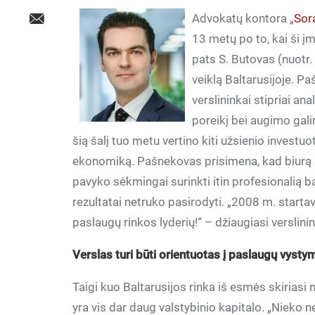
Advokatų kontora „
Sor
13 metų po to, kai ši į
pats S. Butovas (nuotr. 
veiklą Baltarusijoje. P
verslininkai stipriai an
poreikį bei augimo gali
šią šalį tuo metu vertino kiti užsienio investuot
ekonomiką. Pašnekovas prisimena, kad biurą ši
pavyko sėkmingai surinkti itin profesionalią b
rezultatai netruko pasirodyti. „2008 m. startav
paslaugų rinkos lyderių!“ – džiaugiasi verslini
Verslas turi būti orientuotas į paslaugų vysty
Taigi kuo Baltarusijos rinka iš esmės skiriasi 
yra vis dar daug valstybinio kapitalo. „Nieko 