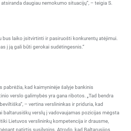
a, atsiranda daugiau nemokumo situacijų“, – teigia S.
bus laiko įsitvirtinti ir pasiruošti konkurentų atėjimui.
as į ją gali būti gerokai sudėtingesnis.“
 pabrėžia, kad kaimyninėje šalyje bankinis
etinio verslo galimybės yra gana ribotos. „Tad bendra
eviltiška“, – vertina verslininkas ir priduria, kad
ai baltarusiškų verslų į vadovaujamas pozicijas mėgsta
itiki Lietuvos verslininkų kompetencija ir drausme,
 bėgant patirtis susilygins. Atrodo, kad Baltarusijos