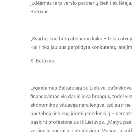
judėjimas tarp verslo partnerių šiek tiek lėtėj
Butovas.
„Svarbu, kad būtų ateinama laiku – tokiu atveju 
Kai rinka jau bus perpildyta konkurentų, atėjim
S. Butovas.
Lygindamas Baltarusiją su Lietuva, pašnekovas
finansavimas vis dar išlieka brangus, todėl vi
ekonomikos situacija nėra lengva, tačiau ir ne b
pastebėjo ir vieną įdomią tendenciją – nemaž
paskirti profesionalus iš Lietuvos. „Matyt, pas
vertina jų energiją ir atsidavimą. Manau, laikui