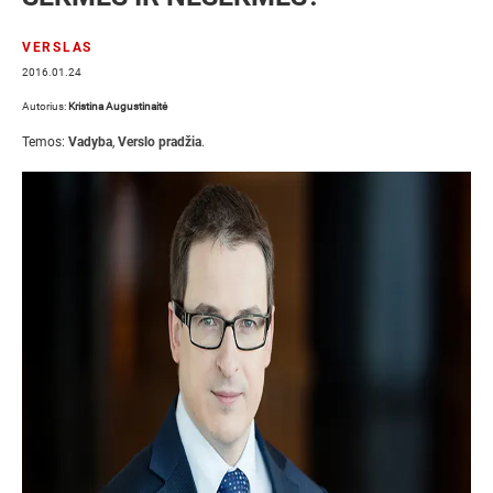
VERSLAS
2016.01.24
Autorius:
Kristina Augustinaitė
Temos:
Vadyba
,
Verslo pradžia
.