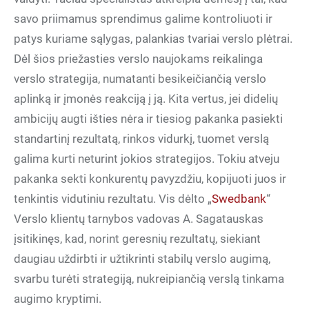
savo priimamus sprendimus galime kontroliuoti ir
patys kuriame sąlygas, palankias tvariai verslo plėtrai.
Dėl šios priežasties verslo naujokams reikalinga
verslo strategija, numatanti besikeičiančią verslo
aplinką ir įmonės reakciją į ją. Kita vertus, jei didelių
ambicijų augti išties nėra ir tiesiog pakanka pasiekti
standartinį rezultatą, rinkos vidurkį, tuomet verslą
galima kurti neturint jokios strategijos. Tokiu atveju
pakanka sekti konkurentų pavyzdžiu, kopijuoti juos ir
tenkintis vidutiniu rezultatu. Vis dėlto „
Swedbank
“
Verslo klientų tarnybos vadovas A. Sagatauskas
įsitikinęs, kad, norint geresnių rezultatų, siekiant
daugiau uždirbti ir užtikrinti stabilų verslo augimą,
svarbu turėti strategiją, nukreipiančią verslą tinkama
augimo kryptimi.