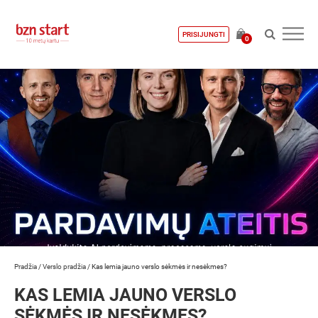
PRISIJUNGTI
0
Pradžia
/
Verslo pradžia
/
Kas lemia jauno verslo sėkmės ir nesėkmes?
KAS LEMIA JAUNO VERSLO
SĖKMĖS IR NESĖKMES?