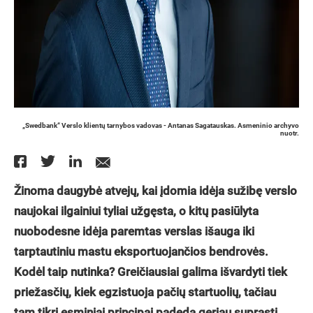
„Swedbank“ Verslo klientų tarnybos vadovas - Antanas Sagatauskas. Asmeninio archyvo
nuotr.
Žinoma daugybė atvejų, kai įdomia idėja sužibę verslo
naujokai ilgainiui tyliai užgęsta, o kitų pasiūlyta
nuobodesne idėja paremtas verslas išauga iki
tarptautiniu mastu eksportuojančios bendrovės.
Kodėl taip nutinka? Greičiausiai galima išvardyti tiek
priežasčių, kiek egzistuoja pačių startuolių, tačiau
tam tikri esminiai principai padeda geriau suprasti,