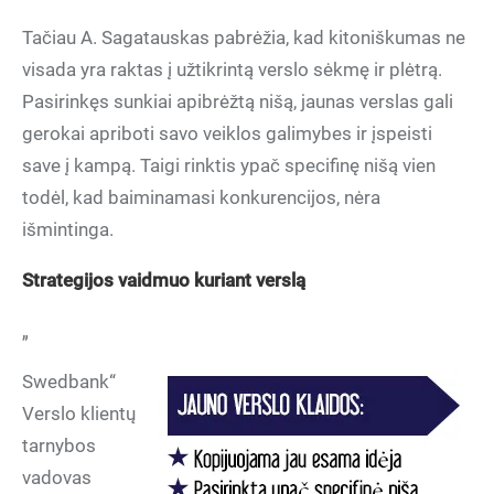
Tačiau A. Sagatauskas pabrėžia, kad kitoniškumas ne
visada yra raktas į užtikrintą verslo sėkmę ir plėtrą.
Pasirinkęs sunkiai apibrėžtą nišą, jaunas verslas gali
gerokai apriboti savo veiklos galimybes ir įspeisti
save į kampą. Taigi rinktis ypač specifinę nišą vien
todėl, kad baiminamasi konkurencijos, nėra
išmintinga.
Strategijos vaidmuo kuriant verslą
„
Swedbank“
Verslo klientų
tarnybos
vadovas