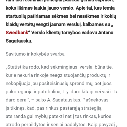
koks likimas laukia jauno verslo. Apie tai, kas lemia
startuolių patiriamas sėkmes bei nesėkmes ir kokių
klaidų vertėtų vengti jaunam verslui, kalbamės su „
Swedbank
“ Verslo klientų tarnybos vadovu Antanu
Sagatausku.
Savitumo ir kokybės svarba
„Statistika rodo, kad sėkmingiausi verslai būna tie,
kurie nekuria rinkoje neegzistuojančių produktų ir
nekopijuoja jau pasiteisinusių sprendimų, bet juos
pakoreguoja ir patobulina, t. y. daro kitaip nei visi ir tai
daro gerai“, – sako A. Sagatauskas. Pašnekovas
įsitikinęs, kad, pasirinkus pastarąją strategiją,
atsiranda galimybių patekti net į tas rinkas, kurios
atrodo perpildytos ir seniai padalytos. Kaip pavyzdį „