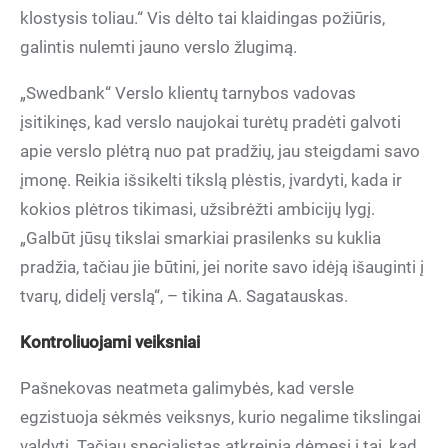
klostysis toliau.“ Vis dėlto tai klaidingas požiūris,
galintis nulemti jauno verslo žlugimą.
„Swedbank“ Verslo klientų tarnybos vadovas
įsitikinęs, kad verslo naujokai turėtų pradėti galvoti
apie verslo plėtrą nuo pat pradžių, jau steigdami savo
įmonę. Reikia išsikelti tikslą plėstis, įvardyti, kada ir
kokios plėtros tikimasi, užsibrėžti ambicijų lygį.
„Galbūt jūsų tikslai smarkiai prasilenks su kuklia
pradžia, tačiau jie būtini, jei norite savo idėją išauginti į
tvarų, didelį verslą“, – tikina A. Sagatauskas.
Kontroliuojami veiksniai
Pašnekovas neatmeta galimybės, kad versle
egzistuoja sėkmės veiksnys, kurio negalime tikslingai
valdyti. Tačiau specialistas atkreipia dėmesį į tai, kad