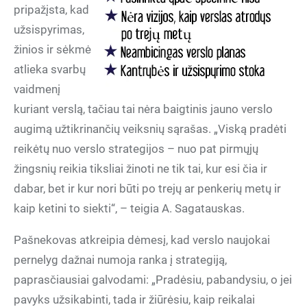
pripažįsta, kad
užsispyrimas,
žinios ir sėkmė
atlieka svarbų
vaidmenį
kuriant verslą, tačiau tai nėra baigtinis jauno verslo
augimą užtikrinančių veiksnių sąrašas. „Viską pradėti
reikėtų nuo verslo strategijos – nuo pat pirmųjų
žingsnių reikia tiksliai žinoti ne tik tai, kur esi čia ir
dabar, bet ir kur nori būti po trejų ar penkerių metų ir
kaip ketini to siekti“, – teigia A. Sagatauskas.
Pašnekovas atkreipia dėmesį, kad verslo naujokai
pernelyg dažnai numoja ranka į strategiją,
paprasčiausiai galvodami: „Pradėsiu, pabandysiu, o jei
pavyks užsikabinti, tada ir žiūrėsiu, kaip reikalai