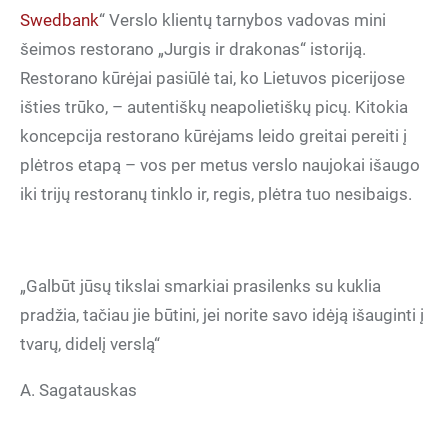
Swedbank
“ Verslo klientų tarnybos vadovas mini
šeimos restorano „Jurgis ir drakonas“ istoriją.
Restorano kūrėjai pasiūlė tai, ko Lietuvos picerijose
išties trūko, – autentiškų neapolietiškų picų. Kitokia
koncepcija restorano kūrėjams leido greitai pereiti į
plėtros etapą – vos per metus verslo naujokai išaugo
iki trijų restoranų tinklo ir, regis, plėtra tuo nesibaigs.
„Galbūt jūsų tikslai smarkiai prasilenks su kuklia
pradžia, tačiau jie būtini, jei norite savo idėją išauginti į
tvarų, didelį verslą“
A. Sagatauskas