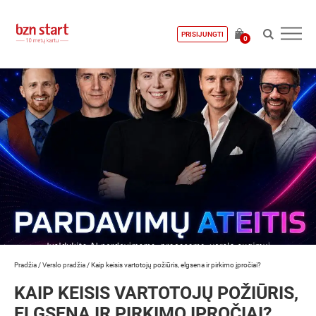
PRISIJUNGTI
0
Pradžia
/
Verslo pradžia
/
Kaip keisis vartotojų požiūris, elgsena ir pirkimo įpročiai?
KAIP KEISIS VARTOTOJŲ POŽIŪRIS,
ELGSENA IR PIRKIMO ĮPROČIAI?