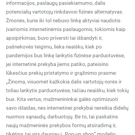
informacijos, paslaugų pasiekiamumo, dalis
potencialių vartotojų rinkdavosi fizines alternatyvas.
Žmonės, kurie iki tol nebuvo linkę aktyviai naudotis
įvairiomis internetinėmis paslaugomis, tokiomis kaip
apsipirkimas, buvo priversti tai išbandyti ir,
pašnekovės teigimu, lieka neaišku, kiek po
pandemijos bus linkę lankytis fizinėse parduotuvėse,
jei internetinė prekyba jiems patiko, pateisino
lūkesčius prekių pristatymo ir grąžinimo prasme:
„Žinoma, visuomet kažkokia dalis vartotojų norės ir
toliau lankytis parduotuvėse, tačiau neaišku, kiek tokių
bus. Kita vertus, mažmenininkai galės optimizuoti
savo išlaidas, nes internetinei prekybai nereikia didelių
nuomos sąnaudų, darbuotojų. Be to, tai paskatins
naujų mažmeninės prekybos formų atsiradimą ir,
tikėtina, tai virs daugiau į „Pop-up shop“ modelio