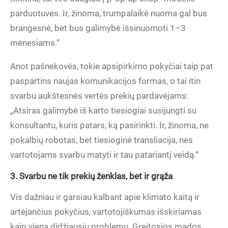
parduotuves. Ir, žinoma, trumpalaikė nuoma gal bus
brangesnė, bet bus galimybė išsinuomoti 1–3
mėnesiams.“
Anot pašnekovės, tokie apsipirkimo pokyčiai taip pat
paspartins naujas komunikacijos formas, o tai itin
svarbu aukštesnės vertės prekių pardavėjams:
„Atsiras galimybė iš karto tiesiogiai susijungti su
konsultantu, kuris patars, ką pasirinkti. Ir, žinoma, ne
pokalbių robotas, bet tiesioginė transliacija, nes
vartotojams svarbu matyti ir tau patariantį veidą.“
3.
Svarbu ne tik prekių ženklas, bet ir grąža
Vis dažniau ir garsiau kalbant apie klimato kaitą ir
artėjančius pokyčius, vartotojiškumas išskiriamas
kaip viena didžiausių problemų. Greitosios mados,