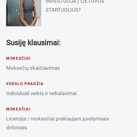
INVESTUOJA Į LIETUVOS
STARTUOLIUS?
Susiję klausimai:
MOKESČIAI
Mokesčių skaičiavimas
VERSLO PRADŽIA
Individuali veikla ir reikalavimai
MOKESČIAI
Licenzija / mokesčiai prekiaujant juvelyriniais
dirbiniais