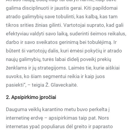
galima disciplinuoti ir jaustis gerai. Kiti papildomai
atrado galimybių save tobulinti, kas kalbą, kas tam
tikros srities žinias gilinti. Vartotojai suprato, kad gali
efektyviau valdyti savo laiką, suderinti šeimos reikalus,
darbo ir savo sveikatos gerinimą bei tobulėjimą. Ir
būtent ši vartotojų dalis, kuri ėmėsi pokyčių ir atrado
naujų galimybių, turės labai didelį poveikį prekių
ženklams ir jų strategijoms. Laimės tie, kurie aiškiai
suvoks, ko šiam segmentui reikia ir kaip juos
pasiekti“, – teigia Ž. Glaveckaitė.
2. Apsipirkimo įpročiai
Dauguma veiklų karantino metu buvo perkelta į
internetinę erdvę – apsipirkimas taip pat. Nors
internetas ypač populiarus dėl greito ir paprasto