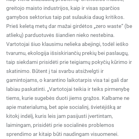
greitojo maisto industrijos, kaip ir visas sparčios
gamybos sektorius taip pat sulaukia daug kritikos.
Prieš keletą metų dar mažai girdėtos „zero waste“ (be
atliekų) parduotuvės šiandien nieko nestebina.
Vartotojai šiuo klausimu nelieka abejingi, todėl ieško
tvarumu, ekologija išsiskiriančių prekių bei paslaugų,
taip siekdami prisidėti prie teigiamų pokyčių kūrimo ir
skatinimo. Būtent į tai svarbu atsižvelgti ir
gamintojams, o karantino laikotarpis visa tai gali dar
labiau paskatinti. „Vartotojai teikia ir teiks pirmenybę
tiems, kurie sugebės duoti jiems grąžos. Kalbame ne
apie materialumą, bet apie socialinį, švietėjišką ar
kitokį indėlį, kuris leis jam pasijusti įvertintam,
laimingam, prisidėti prie socialinės problemos
sprendimo ar kitaip būti naudingam visuomenei.