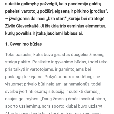
suteikia galimybę pažvelgti, kaip pandemija galėtų
pakeisti vartotojų požiūrį, elgseną ir pirkimo įpročius“,
– įžvalgomis dalinasi „bzn start“ įkūrėja bei strategė
Živilė Glaveckaitė. Ji išskiria tris esminius elementus,
kurių poveikis ir įtaka jaučiami labiausiai.
1. Gyvenimo būdas
Toks pasaulis, koks buvo įprastas daugeliui žmonių,
staiga pakito. Pasikeitė ir gyvenimo būdas, todėl teko
prisitaikyti ir vartotojams, ir gamintojams bei
paslaugų teikėjams. Pokyčiai, nors ir sudėtingi, ne
visuomet privalo būti neigiami ar nemalonūs, todėl
svarbu įvertinti esamą situaciją ir sutelkti dėmesį į
naujas galimybes. „Daug žmonių ėmėsi sveikatinimo,
sporto užsiėmimų, nors sporto klubai buvo uždaryti.
Atrado naujų, būdų kaip tai daryti namie, kaip save