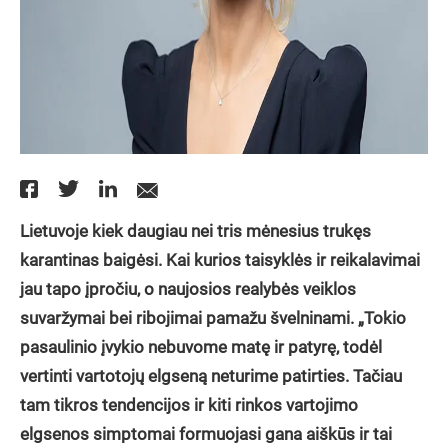
Lietuvoje kiek daugiau nei tris mėnesius trukęs
karantinas baigėsi. Kai kurios taisyklės ir reikalavimai
jau tapo įpročiu, o naujosios realybės veiklos
suvaržymai bei ribojimai pamažu švelninami. „Tokio
pasaulinio įvykio nebuvome matę ir patyrę, todėl
vertinti vartotojų elgseną neturime patirties. Tačiau
tam tikros tendencijos ir kiti rinkos vartojimo
elgsenos simptomai formuojasi gana aiškūs ir tai