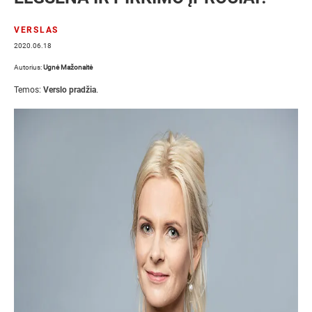
VERSLAS
2020.06.18
Autorius:
Ugnė Mažonaitė
Temos:
Verslo pradžia
.