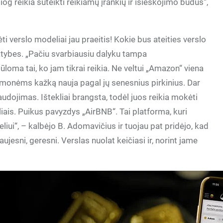
iog reikia suteikti reikiamų įrankių ir išieškojimo būdus“,
ti verslo modeliai jau praeitis! Kokie bus ateities verslo
patybes. „Pačiu svarbiausiu dalyku tampa
oma tai, ko jam tikrai reikia. Ne veltui „Amazon“ viena
žmonėms kažką nauja pagal jų senesnius pirkinius. Dar
audojimas. Ištekliai brangsta, todėl juos reikia mokėti
liais. Puikus pavyzdys „AirBNB“. Tai platforma, kuri
liui“, – kalbėjo B. Adomavičius ir tuojau pat pridėjo, kad
ujesni, geresni. Verslas nuolat keičiasi ir, norint jame