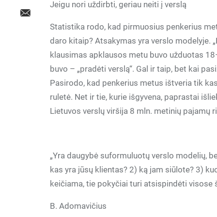
Jeigu nori uždirbti, geriau neiti į verslą
Statistika rodo, kad pirmuosius penkerius me
daro kitaip? Atsakymas yra verslo modelyje. „
klausimas apklausos metu buvo užduotas 18–
buvo – „pradėti verslą“. Gal ir taip, bet kai pasi
Pasirodo, kad penkerius metus ištveria tik kas
ruletė. Net ir tie, kurie išgyvena, paprastai išl
Lietuvos verslų viršija 8 mln. metinių pajamų r
„Yra daugybė suformuluotų verslo modelių, bet 
kas yra jūsų klientas? 2) ką jam siūlote? 3) k
keičiama, tie pokyčiai turi atsispindėti visose
B. Adomavičius