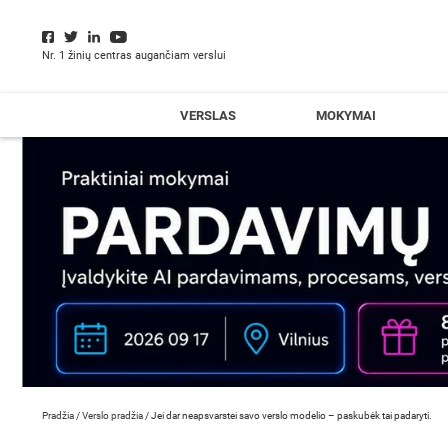
Nr. 1 žinių centras augančiam verslui
VERSLAS
MOKYMAI
Pradžia
/
Verslo pradžia
/
Jei dar neapsvarstei savo verslo modelio – paskubėk tai padaryti.