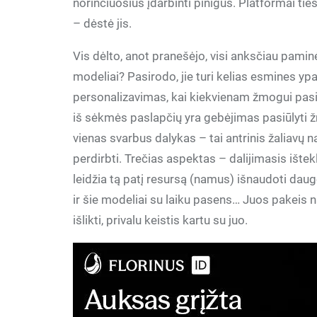
norinčiuosius įdarbinti pinigus. Platformai ties
– dėstė jis.
Vis dėlto, anot pranešėjo, visi anksčiau paminė
modeliai? Pasirodo, jie turi kelias esmines y
personalizavimas, kai kiekvienam žmogui pasiūl
iš sėkmės paslapčių yra gebėjimas pasiūlyti 
vienas svarbus dalykas – tai antrinis žaliavų n
perdirbti. Trečias aspektas – dalijimasis ištek
leidžia tą patį resursą (namus) išnaudoti dauge
ir šie modeliai su laiku pasens… Juos pakeis na
išlikti, privalu keistis kartu su juo.