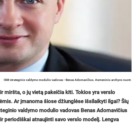
ISM strateginio valdymo modulio vadovas - Benas Adomavičius. Asmeninio archyvo nuotr.
r miršta, o jų vietą pakeičia kiti. Tokios yra verslo
mis. Ar įmanoma šiose džiunglėse išsilaikyti ilgai? Šių
rateginio valdymo modulio vadovas Benas Adomavičius
 ir periodiškai atnaujinti savo verslo modelį. Lengva