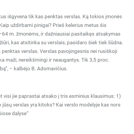
tus išgyvena tik kas penktas verslas. Ką tokios įmonės
Kaip uždirbami pinigai? Prieš kelerius metus šis
64 m. žmonėms, ir dažniausiai pasitaikęs atsakymas
žiūri, kas atsitinka su verslais, pasidaro šiek tiek liūdna.
 penktas verslas. Verslas pavojingesnis nei rusiškoji
ieka maži, nereikšmingi ir neaugantys. Tik 3,5 proc.
ibą“, – kalbėjo B. Adomavičius.
visi jie paprastai atsako į tris esminius klausimus: 1)
uo jūsų verslas yra kitoks? Kai verslo modelyje kas nors
 šiose dalyse“