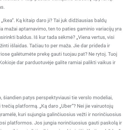
as.
kea“. Ką kitaip daro ji? Tai juk didžiausias baldų
a mažai aptarnavimo, ten to paties gaminio variacijų yra
usirinkti baldus. Iš kur tada sėkmė? „Viena vertus, visi
žinti išlaidas. Tačiau to per maža. Jie dar prideda ir
iose galėtumėte prekę gauti tuojau pat? Ne rytoj. Tuoj
Kokioje dar parduotuvėje galite ramiai palikti vaikus ir
šiandien patys perspektyviausi tie verslo modeliai,
trečią platformą. „Ką daro „Uber“? Nei jie vairuotojų
ogramėlė, kuri sujungia galinčiuosius vežti ir norinčiuosius
mosi platformos. Jos jungia norinčiuosius gauti paskolą ir