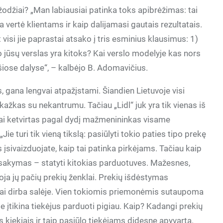
 žodžiai? „Man labiausiai patinka toks apibrėžimas: tai
a vertė klientams ir kaip dalijamasi gautais rezultatais.
isi jie paprastai atsako į tris esminius klausimus: 1)
uo jūsų verslas yra kitoks? Kai verslo modelyje kas nors
 šiose dalyse“, – kalbėjo B. Adomavičius.
s, gana lengvai atpažįstami. Šiandien Lietuvoje visi
ažkas su nekantrumu. Tačiau „Lidl“ juk yra tik vienas iš
Tai ketvirtas pagal dydį mažmenininkas visame
„Jie turi tik vieną tikslą: pasiūlyti tokio paties tipo prekę
įsivaizduojate, kaip tai patinka pirkėjams. Tačiau kaip
 atsakymas – statyti kitokias parduotuves. Mažesnes,
oja jų pačių prekių ženklai. Prekių išdėstymas
riai dirba salėje. Vien tokiomis priemonėmis sutaupoma
ie įtikina tiekėjus parduoti pigiau. Kaip? Kadangi prekių
s kiekiais ir taip pasiūlo tiekėjams didesnę apyvartą.