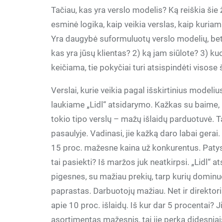
Tačiau, kas yra verslo modelis? Ką reiškia šie
esminė logika, kaip veikia verslas, kaip kuriam
Yra daugybė suformuluotų verslo modelių, bet v
kas yra jūsų klientas? 2) ką jam siūlote? 3) k
keičiama, tie pokyčiai turi atsispindėti visose
Verslai, kurie veikia pagal išskirtinius modeliu
laukiame „Lidl“ atsidarymo. Kažkas su baime, k
tokio tipo verslų – mažų išlaidų parduotuvė. 
pasaulyje. Vadinasi, jie kažką daro labai gerai. 
15 proc. mažesne kaina už konkurentus. Patys 
tai pasiekti? Iš maržos juk neatkirpsi. „Lidl“
pigesnes, su mažiau prekių, tarp kurių dominu
paprastas. Darbuotojų mažiau. Net ir direkto
apie 10 proc. išlaidų. Iš kur dar 5 procentai? J
asortimentas mažesnis, tai jie perka didesniai