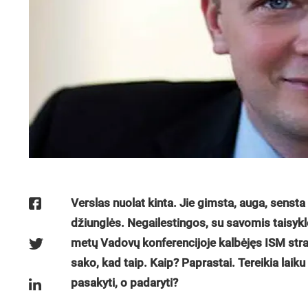
Verslas nuolat kinta. Jie gimsta, auga, sensta i
džiunglės. Negailestingos, su savomis taisyklė
metų Vadovų konferencijoje kalbėjęs ISM st
sako, kad taip. Kaip? Paprastai. Tereikia laiku
pasakyti, o padaryti?