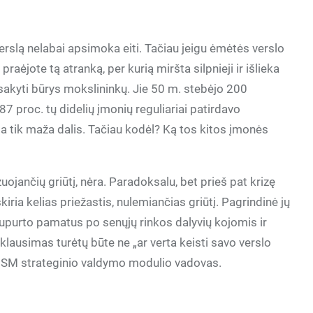
 verslą nelabai apsimoka eiti. Tačiau jeigu ėmėtės verslo
u praėjote tą atranką, per kurią miršta silpnieji ir išlieka
tsakyti būrys mokslininkų. Jie 50 m. stebėjo 200
7 proc. tų didelių įmonių reguliariai patirdavo
eba tik maža dalis. Tačiau kodėl? Ką tos kitos įmonės
uojančių griūtį, nėra. Paradoksalu, bet prieš pat krizę
ria kelias priežastis, nulemiančias griūtį. Pagrindinė jų
 supurto pamatus po senųjų rinkos dalyvių kojomis ir
klausimas turėtų būte ne „ar verta keisti savo verslo
ino ISM strateginio valdymo modulio vadovas.