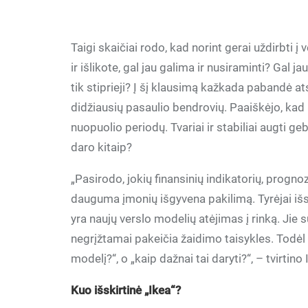
Taigi skaičiai rodo, kad norint gerai uždirbti į
ir išlikote, gal jau galima ir nusiraminti? Gal ja
tik stiprieji? Į šį klausimą kažkada pabandė a
didžiausių pasaulio bendrovių. Paaiškėjo, kad 8
nuopuolio periodų. Tvariai ir stabiliai augti g
daro kitaip?
„Pasirodo, jokių finansinių indikatorių, prognoz
dauguma įmonių išgyvena pakilimą. Tyrėjai išski
yra naujų verslo modelių atėjimas į rinką. Jie
negrįžtamai pakeičia žaidimo taisykles. Todėl 
modelį?“, o „kaip dažnai tai daryti?“, – tvirt
Kuo išskirtinė „Ikea“?