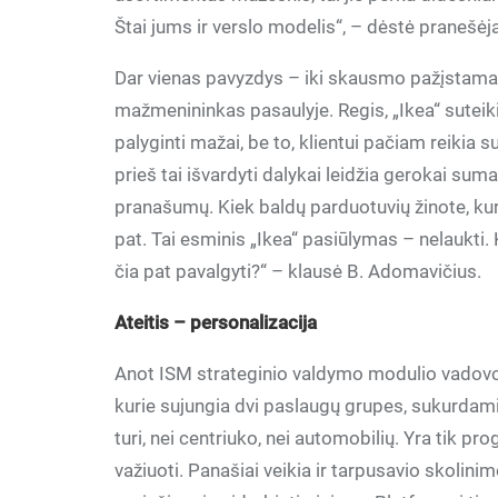
Štai jums ir verslo modelis“, – dėstė pranešėj
Dar vienas pavyzdys – iki skausmo pažįstama „I
mažmenininkas pasaulyje. Regis, „Ikea“ suteiki
palyginti mažai, be to, klientui pačiam reikia s
prieš tai išvardyti dalykai leidžia gerokai suma
pranašumų. Kiek baldų parduotuvių žinote, kur
pat. Tai esminis „Ikea“ pasiūlymas – nelaukti. 
čia pat pavalgyti?“ – klausė B. Adomavičius.
Ateitis – personalizacija
Anot ISM strateginio valdymo modulio vadovo, 
kurie sujungia dvi paslaugų grupes, sukurdami 
turi, nei centriuko, nei automobilių. Yra tik pr
važiuoti. Panašiai veikia ir tarpusavio skolini