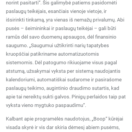
norint pasitarti“. Šis galimybė patiems pasidomėti
paslaugų teikėjais, esančiais vienoje vietoje, ir
išsirinkti tinkamą, yra vienas iš nemažų privalumų. Abi
pusės – šeimininkai ir paslaugų teikėjai – gali būti
ramūs dėl savo duomenų apsaugos, dėl finansinio
saugumo. „Saugumui užtikrinti narių tapatybes
kruopščiai patikriname automatizuotomis
sistemomis. Dėl patogumo rikiuojame visus pagal
atstumą, užsakymai vyksta per sistemą naudojantis
kalendoriumi, automatiškai sudarome ir pasirašome
paslaugų teikimo, augintinio draudimo sutartis, kad
apie tai nereiktų sukti galvos. Pinigų perlaidos taip pat
vyksta vieno mygtuko paspaudimu“.
Kalbant apie programėlės naudotojus, „Boop“ kūrėjai
visada skyrė ir vis dar skiria dėmesį abiem pusėms,