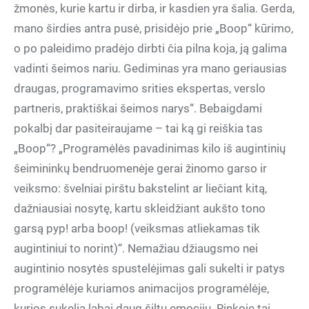
žmonės, kurie kartu ir dirba, ir kasdien yra šalia. Gerda,
mano širdies antra pusė, prisidėjo prie „Boop“ kūrimo,
o po paleidimo pradėjo dirbti čia pilna koja, ją galima
vadinti šeimos nariu. Gediminas yra mano geriausias
draugas, programavimo srities ekspertas, verslo
partneris, praktiškai šeimos narys“. Bebaigdami
pokalbį dar pasiteiraujame – tai ką gi reiškia tas
„Boop“? „Programėlės pavadinimas kilo iš augintinių
šeimininkų bendruomenėje gerai žinomo garso ir
veiksmo: švelniai pirštu bakstelint ar liečiant kitą,
dažniausiai nosytę, kartu skleidžiant aukšto tono
garsą pyp! arba boop! (veiksmas atliekamas tik
augintiniui to norint)“. Nemažiau džiaugsmo nei
augintinio nosytės spustelėjimas gali sukelti ir patys
programėlėje kuriamos animacijos programėlėje,
kurios sukelia labai daug šiltų emocijų. Rinkoje tai