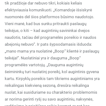
tik pradžioje dar nebuvo tikri, kokiais keliais
efektyviausia komunikuoti. „Komandoje išsiskyrė
nuomonės dėl šios platformos būsimo naudotojo.
Vieni manė, kad bus sunku pritraukti paslaugų
teikėjus, o kiti – kad augintinių savininkai dvejos
naudotis, tačiau dėl programėlės poreikio ir naudos
abejonių nebuvo“. Ir pats šypsodamasis išduoda:
„mano mama yra nuolatinė „Boop“ klientė ir paslaugų
teikėja!”. Nuolatiniai yra ir dauguma „Boop“
programėlės vartotojų. „Dauguma augintinių
šeimininkų turi nuolatinį poreikį, kol augintinis gyvena
kartu. Kirpyklų poreikis tam tikriems augintiniams yra
reikalingas kiekvieną sezoną, dresūra reikalinga
nuolat, kai susiduriame su charakterio problemomis
ar norima gerinti ryšį su savo augintiniu, nakvynės,