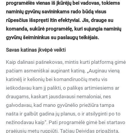
programėlės vienas iš įkūrėjų bei vadovas, tokiems
naminių gyvūnų savininkams rado būdą visus
rūpesčius išspręsti itin efektyviai. Jis, drauge su
komanda, sukūrė programėlę, kuri sujungia naminių
gyvūnų šeimininkus su paslaugų teikėjais.
Savas katinas įkvėpė veikti
Kaip dalinasi pašnekovas, mintis kurti platformą gimė
pačiam asmeniškai auginant katiną. „Auginau vieną
katinėlį ir kelionių bei komandiruočių metu vis
ieškodavau kam jį palikti, o palikęs artimiesiems ar
draugams, kaskart jausdavausi nemaloniai, nes
galvodavau, kad mano gyvūnėlio priežiūra tampa
našta ir galbūt gadina jų planus, o ir atsilyginti po to
nežinodavau kaip“. Pati programėlė gimė bei startavo
praėjusių metų rugpjūtį. Tačiau Deividas pripažįsta,