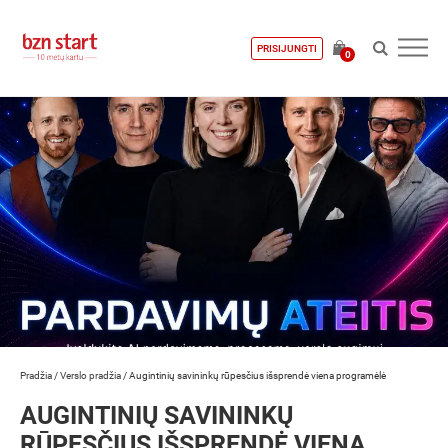
PRISIJUNGTI
0
Pradžia
/
Verslo pradžia
/
Augintinių savininkų rūpesčius išsprendė viena programėlė
AUGINTINIŲ SAVININKŲ
RŪPESČIUS IŠSPRENDĖ VIENA