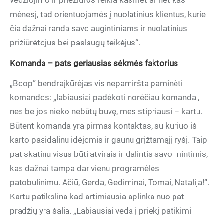
vedžiojimo ir priežiūros reikia kasmet ar net kas
mėnesį, tad orientuojamės į nuolatinius klientus, kurie
čia dažnai randa savo augintiniams ir nuolatinius
prižiūrėtojus bei paslaugų teikėjus“.
Komanda – pats geriausias sėkmės faktorius
„Boop” bendraįkūrėjas vis nepamiršta paminėti
komandos: „labiausiai padėkoti norėčiau komandai,
nes be jos nieko nebūtų buvę, mes stipriausi – kartu.
Būtent komanda yra pirmas kontaktas, su kuriuo iš
karto pasidalinu idėjomis ir gaunu grįžtamąjį ryšį. Taip
pat skatinu visus būti atvirais ir dalintis savo mintimis,
kas dažnai tampa dar vienu programėlės
patobulinimu. Ačiū, Gerda, Gediminai, Tomai, Natalija!“.
Kartu patikslina kad artimiausia aplinka nuo pat
pradžių yra šalia. „Labiausiai veda į priekį patikimi