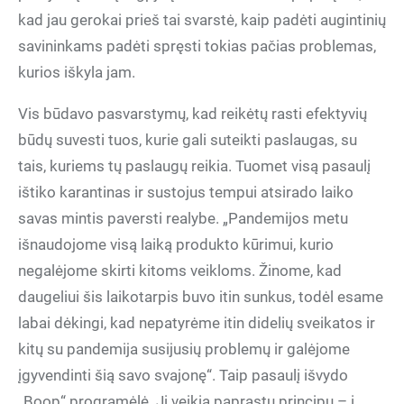
kad jau gerokai prieš tai svarstė, kaip padėti augintinių
savininkams padėti spręsti tokias pačias problemas,
kurios iškyla jam.
Vis būdavo pasvarstymų, kad reikėtų rasti efektyvių
būdų suvesti tuos, kurie gali suteikti paslaugas, su
tais, kuriems tų paslaugų reikia. Tuomet visą pasaulį
ištiko karantinas ir sustojus tempui atsirado laiko
savas mintis paversti realybe. „Pandemijos metu
išnaudojome visą laiką produkto kūrimui, kurio
negalėjome skirti kitoms veikloms. Žinome, kad
daugeliui šis laikotarpis buvo itin sunkus, todėl esame
labai dėkingi, kad nepatyrėme itin didelių sveikatos ir
kitų su pandemija susijusių problemų ir galėjome
įgyvendinti šią savo svajonę“. Taip pasaulį išvydo
„Boop“ programėlė. Ji veikia paprastu principu – į