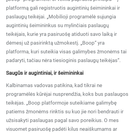
platformą gali registruotis augintinių šeimininkai ir
paslaugų teikėjai. „Mobilioji programėlė sujungia
augintinių šeimininkus su mylinčiais paslaugų
teikėjais, kurie yra pasiruošę atiduoti savo laiką ir
dėmesį už pasirinktą užmokestį. „Boop“ yra
platforma, kuri suteikia visas galimybes žmonėms tai
padaryti, tačiau nėra tiesioginis paslaugų teikėjas“.
Saugūs ir augintiniai, ir šeimininkai
Kalbinamas vadovas patikina, kad tikrai ne
programėlės kūrėjai nusprendžia, koks bus paslaugos
teikėjas. „Boop platformoje suteikiame galimybę
patiems žmonėms rinktis su kuo jie nori bendrauti ir
užsisakyti paslaugas pagal savo poreikius. O mes
visuomet pasiruošę padėti kilus neaiškumams ar