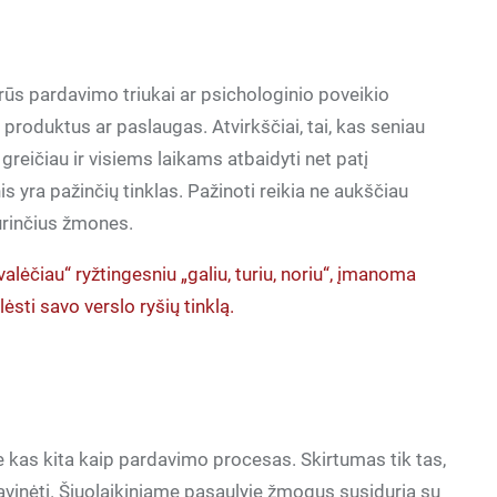
vairūs pardavimo triukai ar psichologinio poveikio
roduktus ar paslaugas. Atvirkščiai, tai, kas seniau
 greičiau ir visiems laikams atbaidyti net patį
s yra pažinčių tinklas. Pažinoti reikia ne aukščiau
turinčius žmones.
valėčiau“ ryžtingesniu „galiu, turiu, noriu“, įmanoma
lėsti savo verslo ryšių tinklą.
ne kas kita kaip pardavimo procesas. Skirtumas tik tas,
vinėti. Šiuolaikiniame pasaulyje žmogus susiduria su