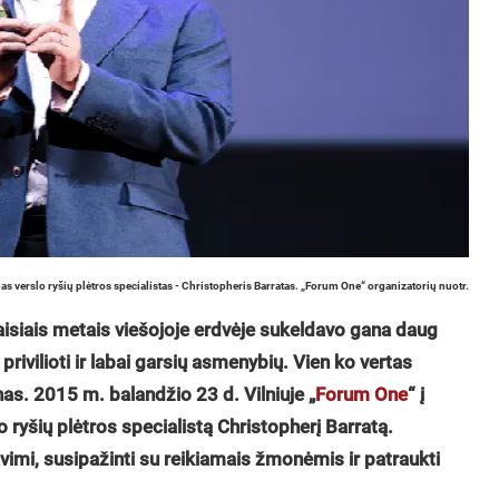
s verslo ryšių plėtros specialistas - Christopheris Barratas. „Forum One“ organizatorių nuotr.
aisiais metais viešojoje erdvėje sukeldavo gana daug
privilioti ir labai garsių asmenybių. Vien ko vertas
s. 2015 m. balandžio 23 d. Vilniuje „
Forum One
“ į
 ryšių plėtros specialistą Christopherį Barratą.
avimi, susipažinti su reikiamais žmonėmis ir patraukti