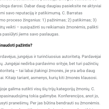
 bloga darosi. Dabar daug daugiau pasieksite ne aktyviai
mi savo reputaciją ir patikimumą. C. Barratas
vimo proceso žingsnius: 1) pažinimas; 2) patikimas; 3)
kėtų veikti – susipažinti su reikiamais žmonėmis, palikti
ada pasiūlyti jiems savo paslaugas.
 išnaudoti pažintis?
rdavėjus, jungėjus ir turinčiuosius autoritetą. Pardavėjai
ktų. Jungėjai nedirba pardavimo srityje, bet turi pažinčių
utoritetą – tai labai įtakingi žmonės, jie yra arba daug
tai. Kitaip tariant, asmenys, kurių kiti žmonės klausosi.
je galima sutikti visų šių trijų kategorijų žmonių. C.
nepasinaudojimą tokia galimybe. Konferencijos, anot jo,
usyti pranešimų. Per jas būtina bendrauti su žmonėmis.