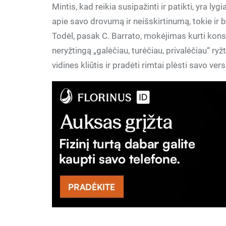
Mintis, kad reikia susipažinti ir patikti, yra l
apie savo drovumą ir neišskirtinumą, tokie ir 
Todėl, pasak C. Barrato, mokėjimas kurti konst
neryžtingą „galėčiau, turėčiau, privalėčiau“ ryž
vidines kliūtis ir pradėti rimtai plėsti savo vers