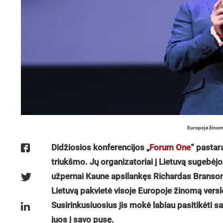
Europoje žinoma
Didžiosios konferencijos „
Forum One
“ pastar
triukšmo. Jų organizatoriai į Lietuvą sugebėjo 
užpernai Kaune apsilankęs Richardas Bransona
Lietuvą pakvietė visoje Europoje žinomą verslo
Susirinkusiuosius jis mokė labiau pasitikėti s
juos į savo pusę.