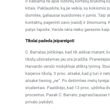
Ir kalbama ne apie vizitinių kortelių brukimą
kitais. Paklauskite, ką jie veikia, su kokiomi
domitės, galiausiai susidomės ir jumis. Taip a
kontaktų, pagerinti savo įvaizdį ir žinomumą.
patys tapsite. Versle nėra nieko geresnio ka
Tikslai padeda įsipareigoti
C. Barratas įsitikinęs, kad tik aiškiai matant
tikslų užsirašymas jau yra pradžia. Pranešėja
Harvardo verslo mokykloje atliktą tyrimą. Stu
karjeros tikslą. 3 proc. atsakė, kad jį turi ir ne
atsakė tiesiog „ne“. Po dešimties metų tyrėjai
studentais. Paaiškėjo, kad 13 proc. uždirba dv
procentus. Pasak C. Barrato, paprasčiausias 
privalo įvykdyti.