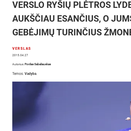
VERSLO RYŠIŲ PLĖTROS LYDER
AUKŠČIAU ESANČIUS, O JUMS
GEBĖJIMŲ TURINČIUS ŽMON
VERSLAS
2015.04.27
Autorius:
Povilas Sabaliauskas
Temos:
Vadyba
.