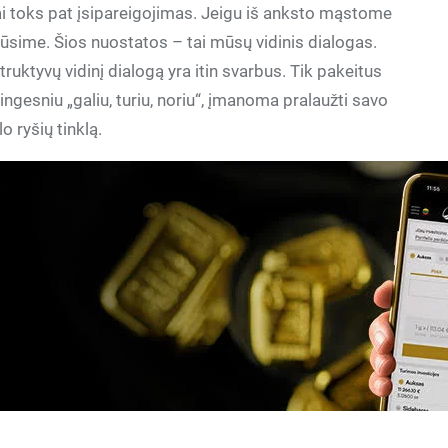
ygiai toks pat įsipareigojimas. Jeigu iš anksto mąstome
būsime. Šios nuostatos – tai mūsų vidinis dialogas.
ruktyvų vidinį dialogą yra itin svarbus. Tik pakeitus
tingesniu „galiu, turiu, noriu“, įmanoma pralaužti savo
lo ryšių tinklą.