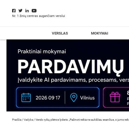
Nr. 1 žinių centras augančiam verslui
VERSLAS
MOKYMAI
Pradžia
/
Vadyba
/
Verslo ryšių plėtros lyderis: „Pažinoti reikia ne aukščiau esančius, o jums re