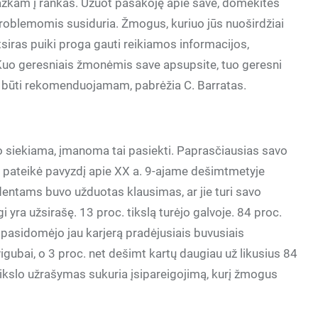
 kažkam į rankas. Užuot pasakoję apie save, domėkitės
s problemomis susiduria. Žmogus, kuriuo jūs nuoširdžiai
tsiras puiki proga gauti reikiamos informacijos,
 Kuo geresniais žmonėmis save apsupsite, tuo geresni
ip būti rekomenduojamam, pabrėžia C. Barratas.
, ko siekiama, įmanoma tai pasiekti. Paprasčiausias savo
s pateikė pavyzdį apie XX a. 9-ajame dešimtmetyje
dentams buvo užduotas klausimas, ar jie turi savo
tgi yra užsirašę. 13 proc. tikslą turėjo galvoje. 84 proc.
 pasidomėjo jau karjerą pradėjusiais buvusiais
igubai, o 3 proc. net dešimt kartų daugiau už likusius 84
tikslo užrašymas sukuria įsipareigojimą, kurį žmogus