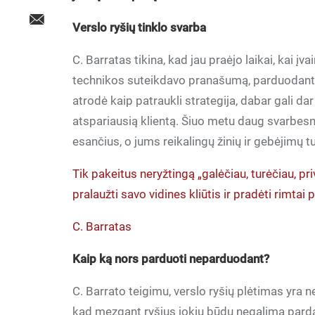
Verslo ryšių tinklo svarba
C. Barratas tikina, kad jau praėjo laikai, kai į
technikos suteikdavo pranašumą, parduodant p
atrodė kaip patraukli strategija, dabar gali dar
atspariausią klientą. Šiuo metu daug svarbesni
esančius, o jums reikalingų žinių ir gebėjimų 
Tik pakeitus neryžtingą „galėčiau, turėčiau, pri
pralaužti savo vidines kliūtis ir pradėti rimtai p
C. Barratas
Kaip ką nors parduoti neparduodant?
C. Barrato teigimu, verslo ryšių plėtimas yra 
kad mezgant ryšius jokiu būdu negalima parda