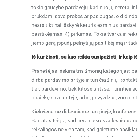
tokia gausybe pardavėjų, kad nuo jų neretai ir
brukdami savo prekes ar paslaugas, o didinda
neatsitiktinai išskyrė keturis esminius parda
pasitikėjimas; 4) pirkimas. Tokia tvarka ir rei
jiems gerą įspūdį, pelnyti jų pasitikėjimą ir t
Iš kur žinoti, su kuo reikia susipažinti, ir kaip
Pranešėjas išskiria tris žmonių kategorijas: pa
dirba pardavimo srityje ir turi čia žinių, konta
tiek pardavimo, tiek kitose srityse. Turintieji a
pasiekę savo srityje, arba, pavyzdžiui, žurnalis
Kiekviename didesniame renginyje, konferencijo
Barratas teigia, kad nėra nieko kvailesnio už 
reikalingos ne vien tam, kad galėtume pasikla