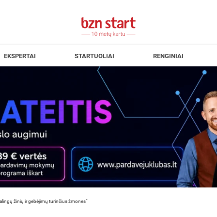
EKSPERTAI
STARTUOLIAI
RENGINIAI
ikalingų žinių ir gebėjimų turinčius žmones“