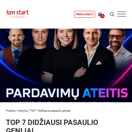
PRISIJUNGTI
0
Pradžia
/
Vadyba
/
TOP 7 didžiausi pasaulio genijai
TOP 7 DIDŽIAUSI PASAULIO
GENIJAI