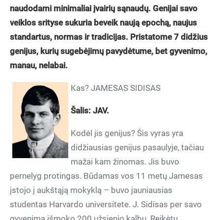
naudodami minimaliai įvairių sąnaudų. Genijai savo
veiklos srityse sukuria beveik naują epochą, naujus
standartus, normas ir tradicijas. Pristatome 7 didžius
genijus, kurių sugebėjimų pavydėtume, bet gyvenimo,
manau, nelabai.
Kas? JAMESAS SIDISAS
Šalis: JAV.
Kodėl jis genijus? Šis vyras yra
didžiausias genijus pasaulyje, tačiau
mažai kam žinomas. Jis buvo
pernelyg protingas. Būdamas vos 11 metų Jamesas
įstojo į aukštąją mokyklą – buvo jauniausias
studentas Harvardo universitete. J. Sidisas per savo
gyvenimą išmoko 200 užsienio kalbų. Reikėtų