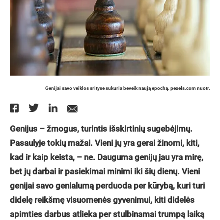
Genijai savo veiklos srityse sukuria beveik naują epochą. pexels.com nuotr.
Genijus – žmogus, turintis išskirtinių sugebėjimų.
Pasaulyje tokių mažai. Vieni jų yra gerai žinomi, kiti,
kad ir kaip keista, – ne. Dauguma genijų jau yra mirę,
bet jų darbai ir pasiekimai minimi iki šių dienų. Vieni
genijai savo genialumą perduoda per kūrybą, kuri turi
didelę reikšmę visuomenės gyvenimui, kiti didelės
apimties darbus atlieka per stulbinamai trumpą laiką