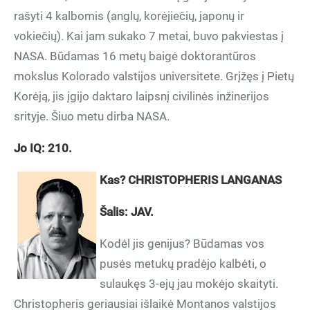
rašyti 4 kalbomis (anglų, korėjiečių, japonų ir
vokiečių). Kai jam sukako 7 metai, buvo pakviestas į
NASA. Būdamas 16 metų baigė doktorantūros
mokslus Kolorado valstijos universitete. Grįžęs į Pietų
Korėją, jis įgijo daktaro laipsnį civilinės inžinerijos
srityje. Šiuo metu dirba NASA.
Jo IQ: 210.
Kas? CHRISTOPHERIS LANGANAS
Šalis: JAV.
Kodėl jis genijus? Būdamas vos
pusės metukų pradėjo kalbėti, o
sulaukęs 3-ejų jau mokėjo skaityti.
Christopheris geriausiai išlaikė Montanos valstijos