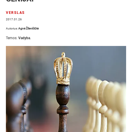
VERSLAS
2017.01.26
Autorius:
Agnė Žilevičiūtė
Temos:
Vadyba
.