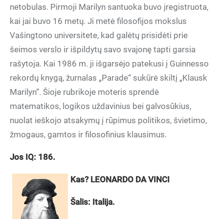
netobulas. Pirmoji Marilyn santuoka buvo įregistruota,
kai jai buvo 16 metų. Ji metė filosofijos mokslus
Vašingtono universitete, kad galėtų prisidėti prie
šeimos verslo ir išpildytų savo svajonę tapti garsia
rašytoja. Kai 1986 m. ji išgarsėjo patekusi į Guinnesso
rekordų knygą, žurnalas „Parade“ sukūrė skiltį „Klausk
Marilyn“. Šioje rubrikoje moteris sprendė
matematikos, logikos uždavinius bei galvosūkius,
nuolat ieškojo atsakymų į rūpimus politikos, švietimo,
žmogaus, gamtos ir filosofinius klausimus.
Jos IQ: 186.
Kas? LEONARDO DA VINCI
Šalis: Italija.