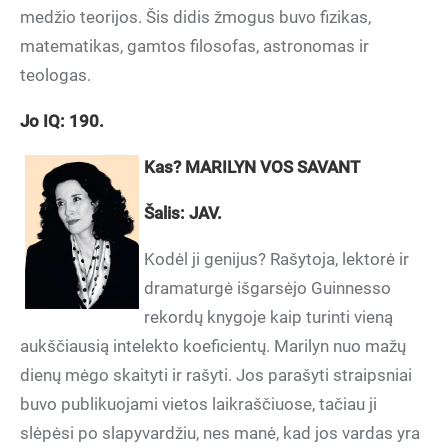
medžio teorijos. Šis didis žmogus buvo fizikas,
matematikas, gamtos filosofas, astronomas ir
teologas.
Jo IQ: 190.
Kas? MARILYN VOS SAVANT
Šalis: JAV.
Kodėl ji genijus? Rašytoja, lektorė ir
dramaturgė išgarsėjo Guinnesso
rekordų knygoje kaip turinti vieną
aukščiausią intelekto koeficientų. Marilyn nuo mažų
dienų mėgo skaityti ir rašyti. Jos parašyti straipsniai
buvo publikuojami vietos laikraščiuose, tačiau ji
slėpėsi po slapyvardžiu, nes manė, kad jos vardas yra