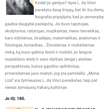
Kodėl jis genijus? Apie L. da Vinci
parašyta daug knygų, bet iki šių dienų
biografai pripažįsta, kad jo asmenybę
gaubia daugybė paslapčių. Jis buvo tapytojas,
skulptorius, rašytojas, muzikantas, meno teoretikas,
karo inžinierius, išradėjas, matematikas, anatomas ir
fiziologas, botanikas… Žinodamas ir mokėdamas
viską, ką buvo galima žinoti ir mokėti, jis lengvai
nuspėdavo ateitį ir savo darbais žengė į ateities
perspektyvas, kurios gąsdino aplinkinius,
priversdamas juos manyti, jog yra pamišėlis. „Mona
Liza“ yra žymiausias L. da Vinci paveikslas, taip pat
vienas žymiausių Vakarų kultūroje.
Jo IQ: 180.