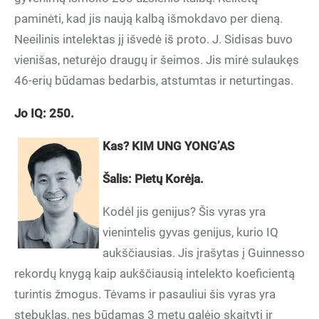
paminėti, kad jis naują kalbą išmokdavo per dieną.
Neeilinis intelektas jį išvedė iš proto. J. Sidisas buvo
vienišas, neturėjo draugų ir šeimos. Jis mirė sulaukęs
46-erių būdamas bedarbis, atstumtas ir neturtingas.
Jo IQ: 250.
Kas? KIM UNG YONG’AS
Šalis: Pietų Korėja.
Kodėl jis genijus? Šis vyras yra
vienintelis gyvas genijus, kurio IQ
aukščiausias. Jis įrašytas į Guinnesso
rekordų knygą kaip aukščiausią intelekto koeficientą
turintis žmogus. Tėvams ir pasauliui šis vyras yra
stebuklas, nes būdamas 3 metų galėjo skaityti ir