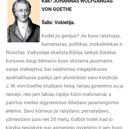
Kas? JOHANNAS WOLFGANGAS
VON GOETHE
Šalis: Vokietija.
Kodėl jis genijus? Jis buvo rašytojas,
humanistas, politikas, mokslininkas ir
filosofas. Vaikystėje skaityta Biblija, lankyti būreliai,
kuriuose daug dėmesio buvo skiriama jausmams,
savęs stebėjimui, bei vaidinimas mėgėjiškuose
spektakliuose padėjo jam atsiskleisti savo kūryboje.
J. W. von Goethe studijavo teisę, tačiau gyvenimo su ja
nesiejo, nes jam labiau rūpėjo kūno malonumai, o
patirtus meilės išgyvenimus išliedavo jausmingomis
eilėmis. Savo kūrinius jis rašydavo, perrašydavo,
užmesdavo juos net 20 metų. Galbūt todėl, kad jo
kūryba nesiskyrė nuo asmeninio gyvenimo ir jam buvo