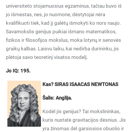
universiteto stojamuosius egzaminus, tačiau buvo iš
jo išmestas, nes, jo nuomone, dėstytojai nėra
kvalifikuoti tiek, kad jį galėtų išmokyti ko nors naujo.
Savamokslis genijus puikiai išmano matematikos,
fizikos ir filosofijos mokslus, moka lotynų ir senovės
graikų kalbas. Laisvu laiku, kai nedirba durininku, jis
plėtoja savo teoretinį visatos modelį.
Jo IQ: 195.
Kas? SIRAS ISAACAS NEWTONAS
Šalis: Anglija.
Kodėl jis genijus? Tai mokslininkas,
kuris nustatė gravitacijos dėsnius. Jis
yra žinomas dėl garsiosios obuolio ir