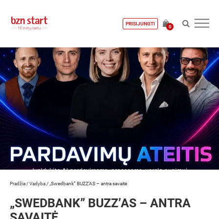
PRISIJUNGTI
0
Pradžia
/
Vadyba
/
„Swedbank” BUZZ’AS – antra savaitė
„SWEDBANK” BUZZ’AS – ANTRA
SAVAITĖ