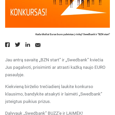
Kada tiksliai Euras buvo paleistas į rinką? Swedbank ir "BZN start"
Jau antrą savaitę „BZN start” ir „Swedbank” kviečia
Jus pagalvoti, prisiminti ar atrasti kažką naujo EURO
pasaulyje.
Kiekvieną birželio trečiadienį laukite konkurso
klausimo, bandykite atsakyti ir laimėti „Swedbank”
įsteigtus puikius prizus.
Dalyvauk „Swedbank” BUZZ’e ir LAIMĖK!