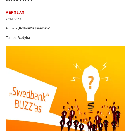
VERSLAS
2014.06.11
Autorius:
„BZN start” ir „Swedbank”
Temos:
Vadyba
.