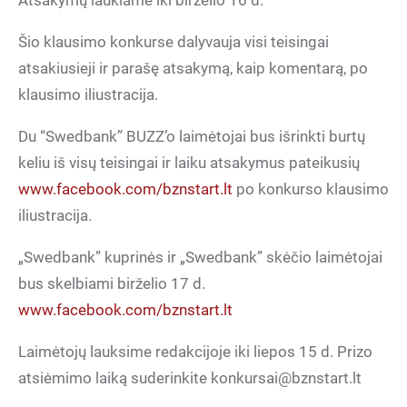
Atsakymų laukiame iki birželio 16 d.
Šio klausimo konkurse dalyvauja visi teisingai
atsakiusieji ir parašę atsakymą, kaip komentarą, po
klausimo iliustracija.
Du “Swedbank” BUZZ’o laimėtojai bus išrinkti burtų
keliu iš visų teisingai ir laiku atsakymus pateikusių
www.facebook.com/bznstart.lt
po konkurso klausimo
iliustracija.
„Swedbank” kuprinės ir „Swedbank” skėčio laimėtojai
bus skelbiami birželio 17 d.
www.facebook.com/bznstart.lt
Laimėtojų lauksime redakcijoje iki liepos 15 d. Prizo
atsiėmimo laiką suderinkite konkursai@bznstart.lt