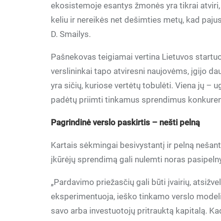
ekosistemoje esantys žmonės yra tikrai atviri,
keliu ir nereikės net dešimties metų, kad pa
D. Smailys.
Pašnekovas teigiamai vertina Lietuvos startuol
verslininkai tapo atviresni naujovėms, įgijo da
yra sičių, kuriose vertėtų tobulėti. Viena jų 
padėtų priimti tinkamus sprendimus konkuren
Pagrindinė verslo paskirtis – nešti pelną
Kartais sėkmingai besivystantį ir pelną nešant
įkūrėjų sprendimą gali nulemti noras pasipelnyt
„Pardavimo priežasčių gali būti įvairių, atsižve
eksperimentuoja, ieško tinkamo verslo modelio, 
savo arba investuotojų pritrauktą kapitalą. K