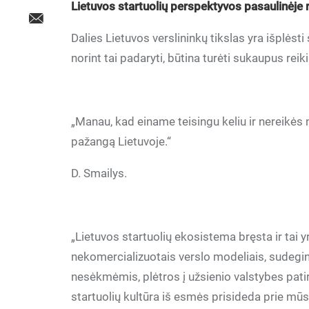
Lietuvos startuolių perspektyvos pasaulinėje 
Dalies Lietuvos verslininkų tikslas yra išplėsti 
norint tai padaryti, būtina turėti sukaupus reik
„Manau, kad einame teisingu keliu ir nereikė
pažangą Lietuvoje.“
D. Smailys.
„Lietuvos startuolių ekosistema bręsta ir tai y
nekomercializuotais verslo modeliais, sudegin
nesėkmėmis, plėtros į užsienio valstybes patirt
startuolių kultūra iš esmės prisideda prie mū