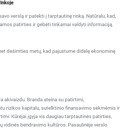
rinkoje
savo verslą ir patekti į tarptautinę rinką. Natūralu, kad,
iamos patirties ir gebėti tinkamai valdyti informaciją.
s net dešimties metų, kad pajustume didelę ekonominę
ra akivaizdu. Branda ateina su patirtimi,
tu rizikos kapitalu, sutelktinio finansavimo sėkmėmis ir
imi. Kūrėjai įgyja vis daugiau tarptautinės patirties,
sų vidinės bendravimo kultūros. Pasaulinėje verslo