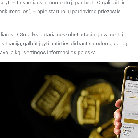
aryti – tinkamiausiu momentu jį parduoti. O gali būti ir
onkurencijos“, – apie startuolių pardavimo priežastis
liams D. Smailys pataria neskubėti stačia galva nerti į
i situaciją, galbūt įgyti patirties dirbant samdomą darbą.
avo laiką į vertingos informacijos paiešką.