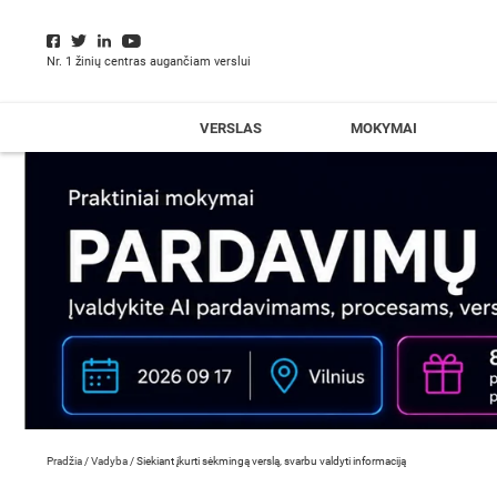
Nr. 1 žinių centras augančiam verslui
VERSLAS
MOKYMAI
Pradžia
/
Vadyba
/
Siekiant įkurti sėkmingą verslą, svarbu valdyti informaciją