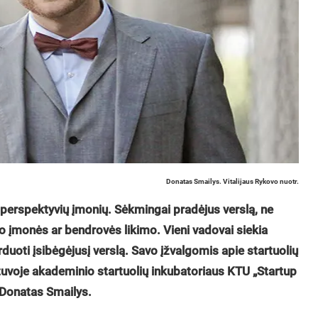
Donatas Smailys. Vitalijaus Rykovo nuotr.
 perspektyvių įmonių. Sėkmingai pradėjus verslą, ne
io įmonės ar bendrovės likimo. Vieni vadovai siekia
parduoti įsibėgėjusį verslą. Savo įžvalgomis apie startuolių
tuvoje akademinio startuolių inkubatoriaus KTU „Startup
 Donatas Smailys.