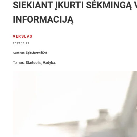
SIEKIANT ĮKURTI SĖKMINGĄ 
INFORMACIJĄ
VERSLAS
2017.11.21
Autorius:
Eglė Jurevičiūtė
Temos:
Startuolis
,
Vadyba
.