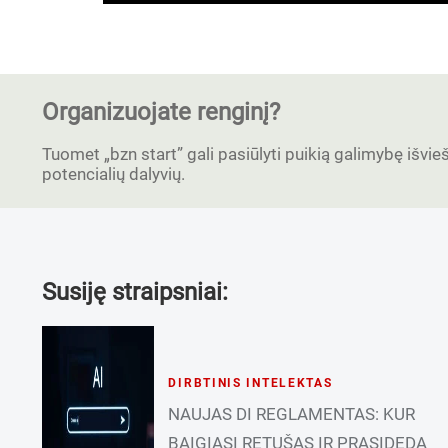
Organizuojate renginį?
Tuomet „bzn start” gali pasiūlyti puikią galimybę išvieši
potencialių dalyvių.
Susiję straipsniai:
DIRBTINIS INTELEKTAS
NAUJAS DI REGLAMENTAS: KUR
BAIGIASI RETUŠAS IR PRASIDEDA