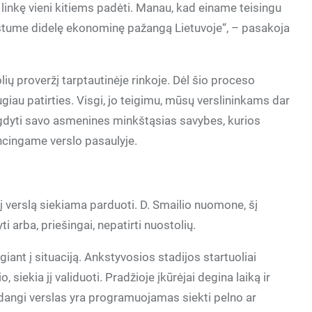
 linkę vieni kitiems padėti. Manau, kad einame teisingu
justume didelę ekonominę pažangą Lietuvoje“, – pasakoja
ių proveržį tarptautinėje rinkoje. Dėl šio proceso
ugiau patirties. Visgi, jo teigimu, mūsų verslininkams dar
– ugdyti savo asmenines minkštąsias savybes, kurios
cingame verslo pasaulyje.
į verslą siekiama parduoti. D. Smailio nuomone, šį
i arba, priešingai, nepatirti nuostolių.
lgiant į situaciją. Ankstyvosios stadijos startuoliai
siekia jį validuoti. Pradžioje įkūrėjai degina laiką ir
adangi verslas yra programuojamas siekti pelno ar