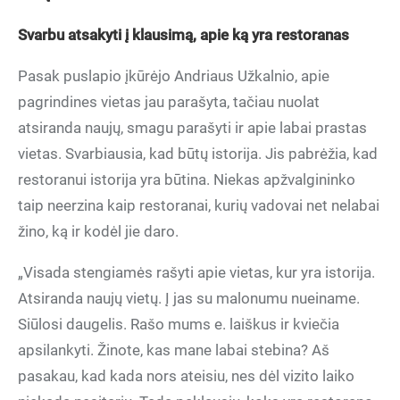
Svarbu atsakyti į klausimą, apie ką yra restoranas
Pasak puslapio įkūrėjo Andriaus Užkalnio, apie
pagrindines vietas jau parašyta, tačiau nuolat
atsiranda naujų, smagu parašyti ir apie labai prastas
vietas. Svarbiausia, kad būtų istorija. Jis pabrėžia, kad
restoranui istorija yra būtina. Niekas apžvalgininko
taip neerzina kaip restoranai, kurių vadovai net nelabai
žino, ką ir kodėl jie daro.
„Visada stengiamės rašyti apie vietas, kur yra istorija.
Atsiranda naujų vietų. Į jas su malonumu nueiname.
Siūlosi daugelis. Rašo mums e. laiškus ir kviečia
apsilankyti. Žinote, kas mane labai stebina? Aš
pasakau, kad kada nors ateisiu, nes dėl vizito laiko