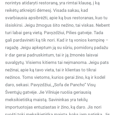
norintys atidaryti restoraną, yra rimtai klausę, į ką
reikėtų atkreipti dėmesį. Visada sakau, kad
svarbiausia apsibrėžti, apie ką bus restoranas, kuo tu
išsiskirsi. Jeigu žmogus šito nežino, tai viskas. Nebent
turi labai gerą vietą. Pavyzdžiui, Pilies gatvėje. Tada
gali pardavinėti ką tik nori. Kad ir tą vonios kempinę –
ragažę. Jeigu apkeptum ją su sūriu, pomidorų padažu
ir dar gerai padruskintum, tai ir ją žmonės laisvai
suvalgytų. Visiems kitiems tai neįmanoma. Jeigu pats
nežinai, apie ką tavo vieta, tai ir klientas to tikrai
nežinos. Toms vietoms, kurios gerai žino, ką ir kodėl
daro, sekasi. Pavyzdžiui, „Sofa de Pancho“ Visų
Šventųjų gatvėje. Jie Vilniuje ruošia geriausią
meksikietišką maistą. Savininkas yra tekilų
importuotojas entuziastas ir žino, ką daro. Jis nori
ruošti tokį meksikietišką maistą, koks jam patinka. Jis