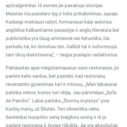
apžvalgininkai. Iš esmės jie pasakoja istorijas.
Maistas čia pasidaro lyg ir toks prikabinimas, sąsaja.
Kadangi mokiausi rašyti, formavausi kaip autorius
angliškai kalbančiame pasaulyje ir anglų literatura bei
publicistika yra daug artimesnė nei lietuviška, čia
perkeliu tai, ko išmokau ten. Galbūt tai ir suformuoja
tam tikrą išskirtinumą“, – teigia puslapio redaktorius.
Paklaustas apie mėgstamiausius savo restoranus, jis
pamini kelis vardus, bet pastebi, kad restoranų
recenzento gyvenimas turi ir minusų. „Man labiausiai
patinka vietos, kurios turi idėją. Jau paminėjau „Sofa
de Pancho“. Labai patinka „Šturmų švyturys“ prie
Kuršių marių, už Šilutės. Ten vilnietiška vieta.
Savininkai nusipirko seną žvejybos uostą ir iš jo
padarė restoraną ir žuvies rūkyklą. Jie yra absoliučiai