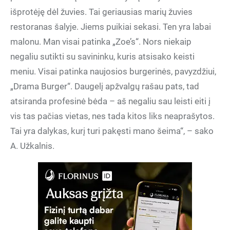
išprotėję dėl žuvies. Tai geriausias marių žuvies
restoranas šalyje. Jiems puikiai sekasi. Ten yra labai
malonu. Man visai patinka „Zoe’s“. Nors niekaip
negaliu sutikti su savininku, kuris atsisako keisti
meniu. Visai patinka naujosios burgerinės, pavyzdžiui,
„Drama Burger“. Daugelį apžvalgų rašau pats, tad
atsiranda profesinė bėda – aš negaliu sau leisti eiti į
vis tas pačias vietas, nes tada kitos liks neaprašytos.
Tai yra dalykas, kurį turi pakęsti mano šeima“, – sako
A. Užkalnis.