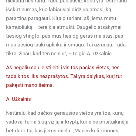
niekada nesitariu. Tada paklausiu, koks yra restorano
išskirtinumas, kuo labiausiai didžiuojamasi, ką
patartina paragauti. Kitaip tariant, aš jiems metu
kamuoliuką – tereikia atmušti. Daugelio atsakymai
tiesiog stingto: pas mus tiesiog geras maistas, pas
mus tiesiog jauki aplinka ir smagu. Tai užmuša. Tada
tikrai žinau, kad ten neisiu“, – teigia A. Užkalnis.
Aš negaliu sau leisti eiti į vis tas pačias vietas, nes
tada kitos liks neaprašytos. Tai yra dalykas, kurį turi
pakęsti mano šeima.
A. Užkalnis
Natūralu, kad pačios geriausios vietos yra tos, kurių
vadovai turi aiškią viziją ir kryptį, kurie ne prisitaikinėja,
bet daro tai, kas jiems miela. „Manęs keli žmonės,