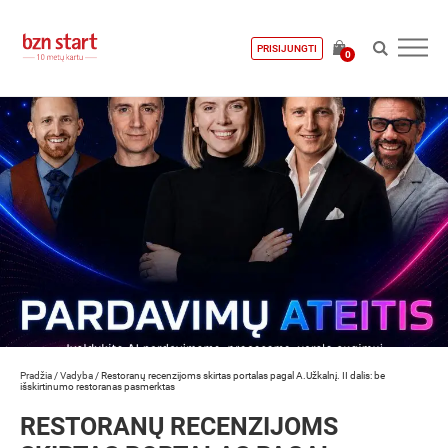
PRISIJUNGTI
0
Pradžia
/
Vadyba
/
Restoranų recenzijoms skirtas portalas pagal A.Užkalnį. II dalis: be
išskirtinumo restoranas pasmerktas
RESTORANŲ RECENZIJOMS