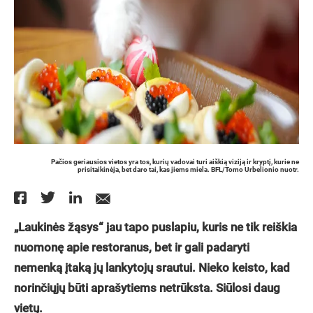
Pačios geriausios vietos yra tos, kurių vadovai turi aiškią viziją ir kryptį, kurie ne
prisitaikinėja, bet daro tai, kas jiems miela. BFL/Tomo Urbelionio nuotr.
„Laukinės žąsys“ jau tapo puslapiu, kuris ne tik reiškia
nuomonę apie restoranus, bet ir gali padaryti
nemenką įtaką jų lankytojų srautui. Nieko keisto, kad
norinčiųjų būti aprašytiems netrūksta. Siūlosi daug
vietų.