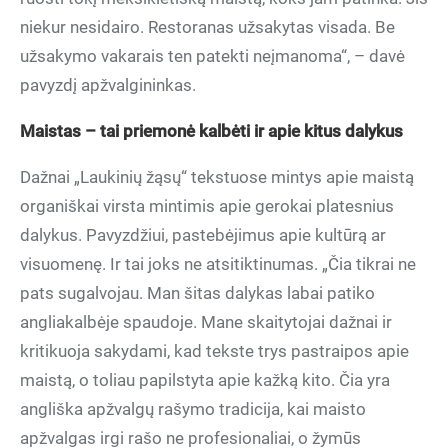
niekur nesidairo. Restoranas užsakytas visada. Be
užsakymo vakarais ten patekti neįmanoma“, – davė
pavyzdį apžvalgininkas.
Maistas – tai priemonė kalbėti ir apie kitus dalykus
Dažnai „Laukinių žąsų“ tekstuose mintys apie maistą
organiškai virsta mintimis apie gerokai platesnius
dalykus. Pavyzdžiui, pastebėjimus apie kultūrą ar
visuomenę. Ir tai joks ne atsitiktinumas. „Čia tikrai ne
pats sugalvojau. Man šitas dalykas labai patiko
angliakalbėje spaudoje. Mane skaitytojai dažnai ir
kritikuoja sakydami, kad tekste trys pastraipos apie
maistą, o toliau papilstyta apie kažką kito. Čia yra
angliška apžvalgų rašymo tradicija, kai maisto
apžvalgas irgi rašo ne profesionaliai, o žymūs