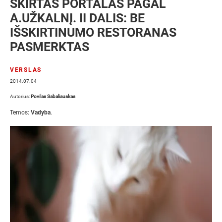
SKIRTAS PORTALAS PAGAL
A.UŽKALNĮ. II DALIS: BE
IŠSKIRTINUMO RESTORANAS
PASMERKTAS
VERSLAS
2014.07.04
Autorius:
Povilas Sabaliauskas
Temos:
Vadyba
.