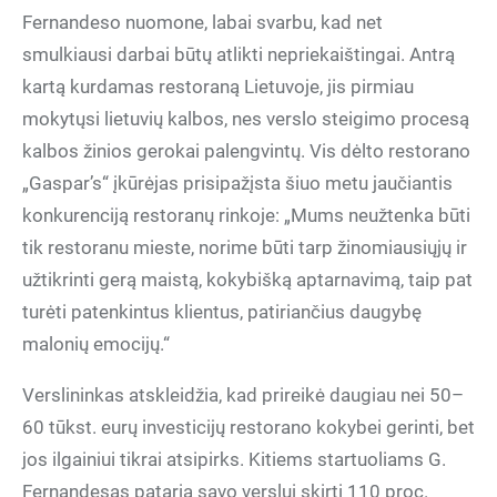
Fernandeso nuomone, labai svarbu, kad net
smulkiausi darbai būtų atlikti nepriekaištingai. Antrą
kartą kurdamas restoraną Lietuvoje, jis pirmiau
mokytųsi lietuvių kalbos, nes verslo steigimo procesą
kalbos žinios gerokai palengvintų. Vis dėlto restorano
„Gaspar’s“ įkūrėjas prisipažįsta šiuo metu jaučiantis
konkurenciją restoranų rinkoje: „Mums neužtenka būti
tik restoranu mieste, norime būti tarp žinomiausiųjų ir
užtikrinti gerą maistą, kokybišką aptarnavimą, taip pat
turėti patenkintus klientus, patiriančius daugybę
malonių emocijų.“
Verslininkas atskleidžia, kad prireikė daugiau nei 50–
60 tūkst. eurų investicijų restorano kokybei gerinti, bet
jos ilgainiui tikrai atsipirks. Kitiems startuoliams G.
Fernandesas pataria savo verslui skirti 110 proc.