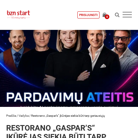
PRISIJUNGTI
0
Pradžia
/
Vadyba
/
Restorano „Gaspar’s“ įkūrėjas siekia būti tarp geriausiųjų
RESTORANO „GASPAR’S“
ĮKŪRĖJAS SIEKIA BŪTI TARP