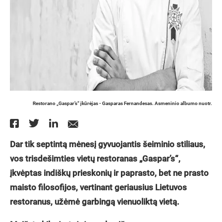
Restorano „Gaspar’s“ įkūrėjas - Gasparas Fernandesas. Asmeninio albumo nuotr.
Dar tik septintą mėnesį gyvuojantis šeiminio stiliaus,
vos trisdešimties vietų restoranas „Gaspar’s“,
įkvėptas indiškų prieskonių ir paprasto, bet ne prasto
maisto filosofijos, vertinant geriausius Lietuvos
restoranus, užėmė garbingą vienuoliktą vietą.