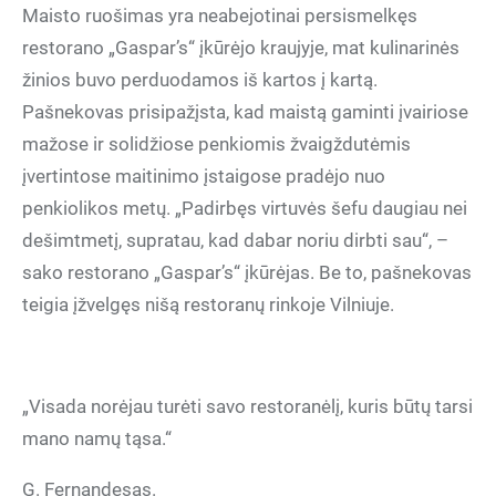
Maisto ruošimas yra neabejotinai persismelkęs
restorano „Gaspar’s“ įkūrėjo kraujyje, mat kulinarinės
žinios buvo perduodamos iš kartos į kartą.
Pašnekovas prisipažįsta, kad maistą gaminti įvairiose
mažose ir solidžiose penkiomis žvaigždutėmis
įvertintose maitinimo įstaigose pradėjo nuo
penkiolikos metų. „Padirbęs virtuvės šefu daugiau nei
dešimtmetį, supratau, kad dabar noriu dirbti sau“, –
sako restorano „Gaspar’s“ įkūrėjas. Be to, pašnekovas
teigia įžvelgęs nišą restoranų rinkoje Vilniuje.
„Visada norėjau turėti savo restoranėlį, kuris būtų tarsi
mano namų tąsa.“
G. Fernandesas.