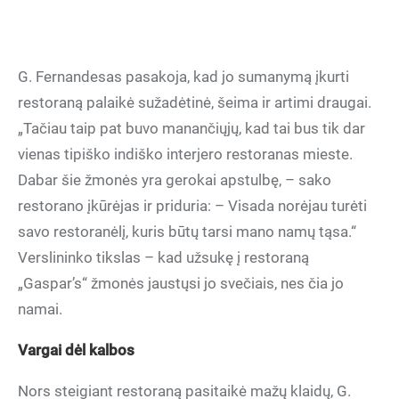
G. Fernandesas pasakoja, kad jo sumanymą įkurti
restoraną palaikė sužadėtinė, šeima ir artimi draugai.
„Tačiau taip pat buvo manančiųjų, kad tai bus tik dar
vienas tipiško indiško interjero restoranas mieste.
Dabar šie žmonės yra gerokai apstulbę, – sako
restorano įkūrėjas ir priduria: – Visada norėjau turėti
savo restoranėlį, kuris būtų tarsi mano namų tąsa.“
Verslininko tikslas – kad užsukę į restoraną
„Gaspar’s“ žmonės jaustųsi jo svečiais, nes čia jo
namai.
Vargai dėl kalbos
Nors steigiant restoraną pasitaikė mažų klaidų, G.