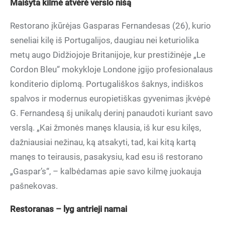
Maišyta kilmė atvėrė verslo nišą
Restorano įkūrėjas Gasparas Fernandesas (26), kurio
seneliai kilę iš Portugalijos, daugiau nei keturiolika
metų augo Didžiojoje Britanijoje, kur prestižinėje „Le
Cordon Bleu“ mokykloje Londone įgijo profesionalaus
konditerio diplomą. Portugališkos šaknys, indiškos
spalvos ir modernus europietiškas gyvenimas įkvėpė
G. Fernandesą šį unikalų derinį panaudoti kuriant savo
verslą. „Kai žmonės manęs klausia, iš kur esu kilęs,
dažniausiai nežinau, ką atsakyti, tad, kai kitą kartą
manęs to teirausis, pasakysiu, kad esu iš restorano
„Gaspar’s“, – kalbėdamas apie savo kilmę juokauja
pašnekovas.
Restoranas – lyg antrieji namai