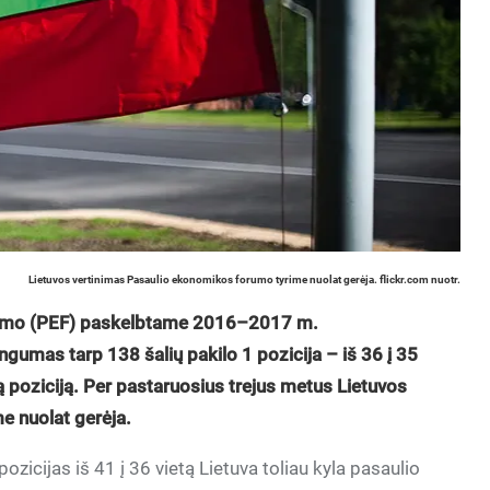
Lietuvos vertinimas Pasaulio ekonomikos forumo tyrime nuolat gerėja. flickr.com nuotr.
orumo (PEF) paskelbtame 2016–2017 m.
umas tarp 138 šalių pakilo 1 pozicija – iš 36 į 35
ą poziciją. Per pastaruosius trejus metus Lietuvos
e nuolat gerėja.
zicijas iš 41 į 36 vietą Lietuva toliau kyla pasaulio