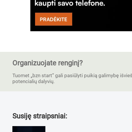
Organizuojate renginį?
Tuomet „bzn start” gali pasiūlyti puikią galimybę išvieši
potencialių dalyvių.
Susiję straipsniai: