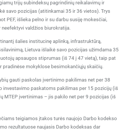
iamų trijų subindeksų pagrindinių reikalavimų ir
ė savo pozicijas (atitinkamai 35 ir 36 vietos). Trys
anot PEF, išlieka pelno ir su darbu susiję mokesčiai,
neefektyvi valdžios biurokratija.
nantį šalies institucinę aplinką, infrastruktūrą,
šsilavinimą, Lietuva išlaikė savo pozicijas užimdama 35
tuotojų apsaugos stiprumas (iš 74 į 47 vietą), taip pat
 ir pradinėse mokyklose besimokančiųjų skaičių.
bių gauti paskolas įvertinimo pakilimas net per 38
kio investavimo paskatoms pakilimas per 15 pozicijų (iš
idų MTEP įvertinimas – jis pakilo net per 9 pozicijas (iš
okyčiams teigiamos įtakos turės naujojo Darbo kodekso
rimo rezultatuose naujasis Darbo kodeksas dar