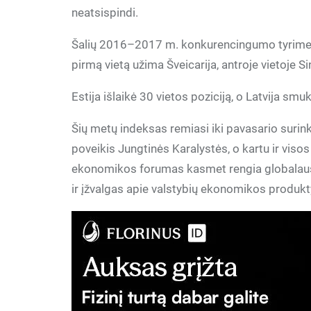
neatsispindi.
Šalių 2016–2017 m. konkurencingumo tyrime ke
pirmą vietą užima Šveicarija, antroje vietoje S
Estija išlaikė 30 vietos poziciją, o Latvija smuk
Šių metų indeksas remiasi iki pavasario surink
poveikis Jungtinės Karalystės, o kartu ir vi
ekonomikos forumas kasmet rengia globalau
ir įžvalgas apie valstybių ekonomikos produkt