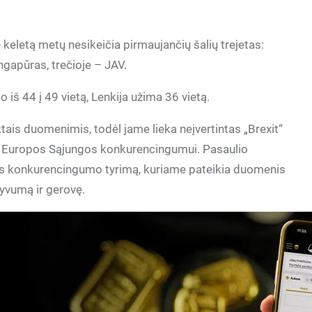
letą metų nesikeičia pirmaujančių šalių trejetas:
ingapūras, trečioje – JAV.
o iš 44 į 49 vietą, Lenkija užima 36 vietą.
tais duomenimis, todėl jame lieka neįvertintas „Brexit“
sos Europos Sąjungos konkurencingumui. Pasaulio
s konkurencingumo tyrimą, kuriame pateikia duomenis
yvumą ir gerovę.