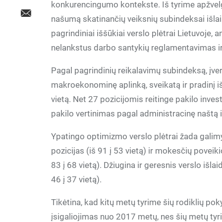
konkurencingumo kontekste. Iš tyrime apžvelg
našumą skatinančių veiksnių subindeksai išlaik
pagrindiniai iššūkiai verslo plėtrai Lietuvoje, 
nelankstus darbo santykių reglamentavimas ir 
Pagal pagrindinių reikalavimų subindeksą, įverti
makroekonominę aplinką, sveikatą ir pradinį i
vietą. Net 27 pozicijomis reitinge pakilo inves
pakilo vertinimas pagal administracinę naštą
Ypatingo optimizmo verslo plėtrai žada galimy
pozicijas (iš 91 į 53 vietą) ir mokesčių povei
83 į 68 vietą). Džiugina ir geresnis verslo išla
46 į 37 vietą).
Tikėtina, kad kitų metų tyrime šių rodiklių p
įsigaliojimas nuo 2017 metų, nes šių metų ty