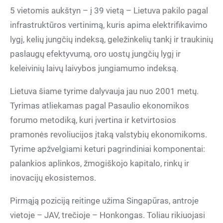
5 vietomis aukštyn – į 39 vietą – Lietuva pakilo pagal
infrastruktūros vertinimą, kuris apima elektrifikavimo
lygį, kelių jungčių indeksą, geležinkelių tankį ir traukinių
paslaugų efektyvumą, oro uostų jungčių lygį ir
keleivinių laivų laivybos jungiamumo indeksą.
Lietuva šiame tyrime dalyvauja jau nuo 2001 metų.
Tyrimas atliekamas pagal Pasaulio ekonomikos
forumo metodiką, kuri įvertina ir ketvirtosios
pramonės revoliucijos įtaką valstybių ekonomikoms.
Tyrime apžvelgiami keturi pagrindiniai komponentai:
palankios aplinkos, žmogiškojo kapitalo, rinkų ir
inovacijų ekosistemos.
Pirmąją poziciją reitinge užima Singapūras, antroje
vietoje – JAV, trečioje – Honkongas. Toliau rikiuojasi