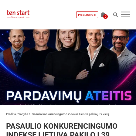
PRISIJUNGTI
0
Pradžia
/
Vadyba
/
Pasaulio konkurencingumo indekse Lietuva pakilo į 39 vietą
PASAULIO KONKURENCINGUMO
INDEKSE LIETUVA PAKILO Į 39