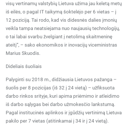
visų vertinamų valstybių Lietuva užima jau keletą metų
iš eilės, o pagal IT taikymą šoktelėjo per 6 vietas – į
12 poziciją. Tai rodo, kad vis didesnės dalies įmonių
veikla tampa neatsiejama nuo naujausių technologijų,
o tai labai svarbu žvelgiant į netolimą skaitmeninę
ateitį“, – sako ekonomikos ir inovacijų viceministras
Marius Skuodis.
Dideliais šuoliais
Palyginti su 2018 m., didžiausia Lietuvos pažanga –
šuolis per 8 pozicijas (iš 32 į 24 vietą) – užfiksuota
darbo rinkos srityje, kuri apima priėmimo ir atleidimo
iš darbo sąlygas bei darbo užmokesčio lankstumą.
Pagal institucinės aplinkos ir įgūdžių vertinimą Lietuva
pakilo per 7 vietas (atitinkamai į 34 ir į 24 vietą).