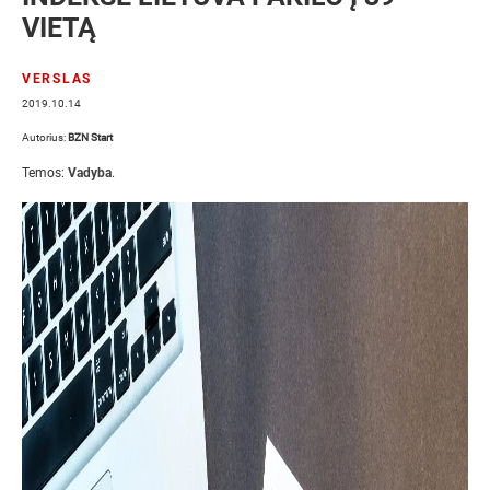
VIETĄ
VERSLAS
2019.10.14
Autorius:
BZN Start
Temos:
Vadyba
.