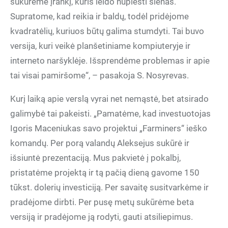
sukūrėme įrankį, kuris leido nupiešti sienas.
Supratome, kad reikia ir baldų, todėl pridėjome
kvadratėlių, kuriuos būtų galima stumdyti. Tai buvo
versija, kuri veikė planšetiniame kompiuteryje ir
interneto naršyklėje. Išsprendėme problemas ir apie
tai visai pamiršome“, – pasakoja S. Nosyrevas.
Kurį laiką apie verslą vyrai net nemąstė, bet atsirado
galimybė tai pakeisti. „Pamatėme, kad investuotojas
Igoris Maceniukas savo projektui „Farminers“ ieško
komandų. Per porą valandų Aleksejus sukūrė ir
išsiuntė prezentaciją. Mus pakvietė į pokalbį,
pristatėme projektą ir tą pačią dieną gavome 150
tūkst. dolerių investiciją. Per savaitę susitvarkėme ir
pradėjome dirbti. Per pusę metų sukūrėme beta
versiją ir pradėjome ją rodyti, gauti atsiliepimus.