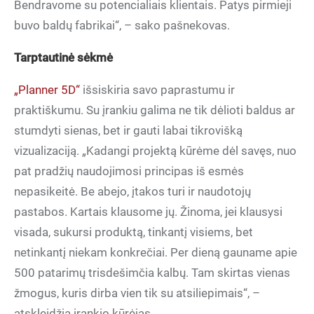
Bendravome su potencialiais klientais. Patys pirmieji
buvo baldų fabrikai“, – sako pašnekovas.
Tarptautinė sėkmė
„Planner 5D“
išsiskiria savo paprastumu ir
praktiškumu. Su įrankiu galima ne tik dėlioti baldus ar
stumdyti sienas, bet ir gauti labai tikrovišką
vizualizaciją. „Kadangi projektą kūrėme dėl savęs, nuo
pat pradžių naudojimosi principas iš esmės
nepasikeitė. Be abejo, įtakos turi ir naudotojų
pastabos. Kartais klausome jų. Žinoma, jei klausysi
visada, sukursi produktą, tinkantį visiems, bet
netinkantį niekam konkrečiai. Per dieną gauname apie
500 patarimų trisdešimčia kalbų. Tam skirtas vienas
žmogus, kuris dirba vien tik su atsiliepimais“, –
atskleidžia įrankio kūrėjas.