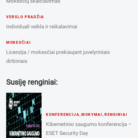
Mokesčių skaičiavimas
VERSLO PRADŽIA
Individuali veikla ir reikalavimai
MOKESČIAI
Licenzija / mokesčiai prekiaujant juvelyriniais
dirbiniais
Susiję renginiai:
KONFERENCIJA
,
MOKYMAI
,
RENGINIAI
Kibernetinio saugumo konferencija –
ESET Security Day