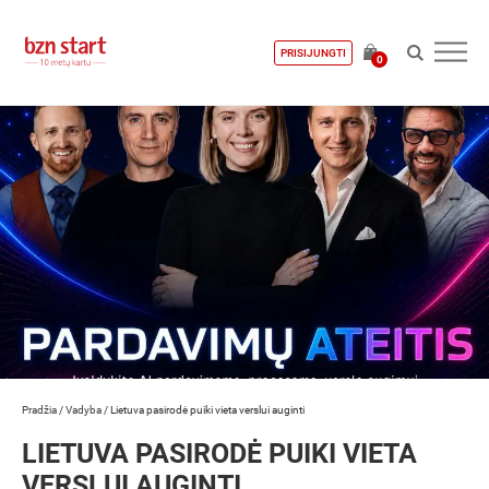
PRISIJUNGTI
0
Pradžia
/
Vadyba
/
Lietuva pasirodė puiki vieta verslui auginti
LIETUVA PASIRODĖ PUIKI VIETA
VERSLUI AUGINTI