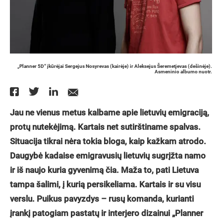
„Planner 5D“ įkūrėjai Sergejus Nosyrevas (kairėje) ir Aleksejus Šeremetjevas (dešinėje).
Asmeninio albumo nuotr.
Jau ne vienus metus kalbame apie lietuvių emigraciją,
protų nutekėjimą. Kartais net sutirštiname spalvas.
Situacija tikrai nėra tokia bloga, kaip kažkam atrodo.
Daugybė kadaise emigravusių lietuvių sugrįžta namo
ir iš naujo kuria gyvenimą čia. Maža to, pati Lietuva
tampa šalimi, į kurią persikeliama. Kartais ir su visu
verslu. Puikus pavyzdys – rusų komanda, kurianti
įrankį patogiam pastatų ir interjero dizainui „Planner