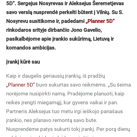
5D“. Sergejus Nosyrevas ir Aleksejus Šeremetjevas
savo verslą nusprendė perkelti būtent į Vilnių. Su S.
Nosyrevu susitikome ir, padedami
„Planner 5D“
rinkodaros srityje dirbančio Jono Gavelio,
pasikalbėjome apie įrankio sukūrimą, Lietuvą ir
komandos ambicijas.
Įrankį kūrė sau
Kaip ir daugelis geriausių įrankių, iš pradžių
„Planner 5D“
buvo sukurtas savo reikmėms. „Su šeima
norėjome nusipirkti namą. Pradėjome planuoti, kaip
reikės įrengti miegamąjį, kur gyvens vaikai ir pan.
Partneris Aleksejus tuo metu irgi ieškojo panašaus
įrankio, nes planavo remontą savo bute.
Nusprendėme patys sukurti tokį įrankį. Per porą dienų