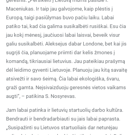
geresnis. „Persikelti į Lietuvą mums pasiūlė I.
Maceniukas. Ir taip jau galvojome, kaip plėstis į
Europą, taigi pasiūlymas buvo pačiu laiku. Labai
patiko tai, kad čia galima susikalbėti rusiškai. Esu čia
jau kokį mėnesį, jaučiuosi labai laisvai, beveik visur
galiu susikalbėti. Aleksejus dabar Londone, bet kai jis
sugrįš čia, planuojame priimti dar kelis žmones į
komandą, tikriausiai lietuvius. Jau pateikiau prašymą
dėl leidimo gyventi Lietuvoje. Planuoju jau kitą savaitę
atsivežti ir savo šeimą. Čia labai ekologiška, švaru,
graži gamta. Neįsivaizduoju geresnės vietos vaikams
augti“, – patikina S. Nosyrevas.
Jam labai patinka ir lietuvių startuolių darbo kultūra.
Bendrauti ir bendradarbiauti su jais labai paprasta.
„Susipažinti su Lietuvos startuoliais dar neturėjau