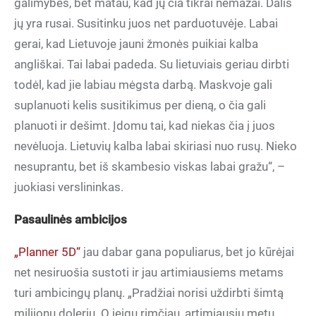
galimybės, bet matau, kad jų čia tikrai nemažai. Dalis
jų yra rusai. Susitinku juos net parduotuvėje. Labai
gerai, kad Lietuvoje jauni žmonės puikiai kalba
angliškai. Tai labai padeda. Su lietuviais geriau dirbti
todėl, kad jie labiau mėgsta darbą. Maskvoje gali
suplanuoti kelis susitikimus per dieną, o čia gali
planuoti ir dešimt. Įdomu tai, kad niekas čia į juos
nevėluoja. Lietuvių kalba labai skiriasi nuo rusų. Nieko
nesuprantu, bet iš skambesio viskas labai gražu“, –
juokiasi verslininkas.
Pasaulinės ambicijos
„Planner 5D“
jau dabar gana populiarus, bet jo kūrėjai
net nesiruošia sustoti ir jau artimiausiems metams
turi ambicingų planų. „Pradžiai norisi uždirbti šimtą
milijonų dolerių. O jeigu rimčiau, artimiausiu metu