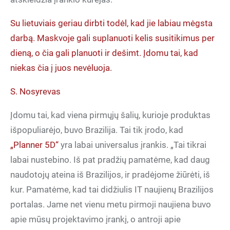
Su lietuviais geriau dirbti todėl, kad jie labiau mėgsta
darbą. Maskvoje gali suplanuoti kelis susitikimus per
dieną, o čia gali planuoti ir dešimt. Įdomu tai, kad
niekas čia į juos nevėluoja.
S. Nosyrevas
Įdomu tai, kad viena pirmųjų šalių, kurioje produktas
išpopuliarėjo, buvo Brazilija. Tai tik įrodo, kad
„Planner 5D“
yra labai universalus įrankis. „Tai tikrai
labai nustebino. Iš pat pradžių pamatėme, kad daug
naudotojų ateina iš Brazilijos, ir pradėjome žiūrėti, iš
kur. Pamatėme, kad tai didžiulis IT naujienų Brazilijos
portalas. Jame net vienu metu pirmoji naujiena buvo
apie mūsų projektavimo įrankį, o antroji apie