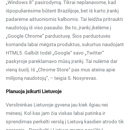
„Windows 8“ pasirodymą. Tikrai neplanavome, kad
išpopuliarėsime būtent Brazilijoje, bet iš karto įrankį
padarėme aštuoniomis kalbomis. Tai leidžia pritraukti
naudotojų iš viso pasaulio. Be to, įrankį įkėlėme į
„Google Chrome“ parduotuvę. Šios parduotuvės
komanda labai mėgsta produktus, sukurtus naudojant
HTML5. Galbūt todėl „Google“ savo „Twitter“
paskyroje pareklamavo mūsų įrankį. Tai nulėmė dar
vieną šuolį. Iš „Chrome Store“ pas mus ateina apie
milijoną naudotojų“, – teigia S. Nosyrevas.
Planuoja įsikurti Lietuvoje
Verslininkas Lietuvoje gyvena jau kiek ilgiau nei
mėnesį. Kol kas jam čia viskas labai patinka ir
sprendimas perkelti verslą į Lietuvą kasdien atrodo tik