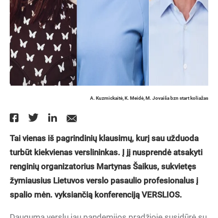
A. Kuzmickaitė, K. Meidė, M. Jovaiša bzn start koliažas
Tai vienas iš pagrindinių klausimų, kurį sau užduoda
turbūt kiekvienas verslininkas. Į jį nusprendė atsakyti
renginių organizatorius Martynas Šaikus, sukvietęs
žymiausius Lietuvos verslo pasaulio profesionalus į
spalio mėn. vyksiančią konferenciją VERSLIOS.
Dauguma verslų jau pandemijos pradžioje susidūrė su