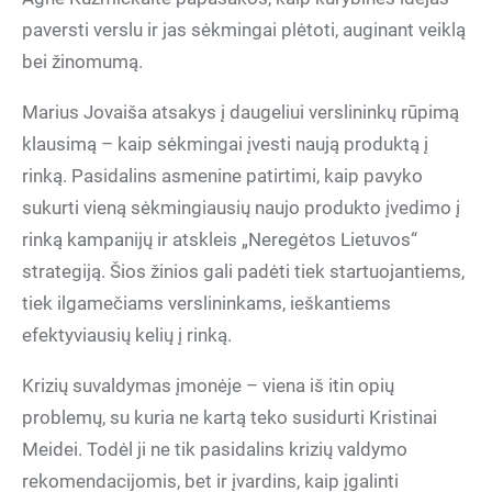
paversti verslu ir jas sėkmingai plėtoti, auginant veiklą
bei žinomumą.
Marius Jovaiša atsakys į daugeliui verslininkų rūpimą
klausimą – kaip sėkmingai įvesti naują produktą į
rinką. Pasidalins asmenine patirtimi, kaip pavyko
sukurti vieną sėkmingiausių naujo produkto įvedimo į
rinką kampanijų ir atskleis „Neregėtos Lietuvos“
strategiją. Šios žinios gali padėti tiek startuojantiems,
tiek ilgamečiams verslininkams, ieškantiems
efektyviausių kelių į rinką.
Krizių suvaldymas įmonėje – viena iš itin opių
problemų, su kuria ne kartą teko susidurti Kristinai
Meidei. Todėl ji ne tik pasidalins krizių valdymo
rekomendacijomis, bet ir įvardins, kaip įgalinti