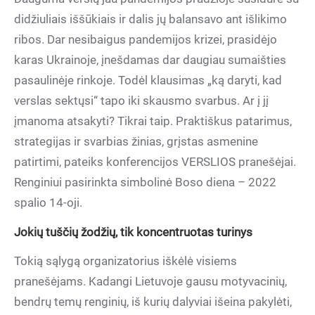
didžiuliais iššūkiais ir dalis jų balansavo ant išlikimo
ribos. Dar nesibaigus pandemijos krizei, prasidėjo
karas Ukrainoje, įnešdamas dar daugiau sumaišties
pasaulinėje rinkoje. Todėl klausimas „ką daryti, kad
verslas sektųsi“ tapo iki skausmo svarbus. Ar į jį
įmanoma atsakyti? Tikrai taip. Praktiškus patarimus,
strategijas ir svarbias žinias, grįstas asmenine
patirtimi, pateiks konferencijos VERSLIOS pranešėjai.
Renginiui pasirinkta simbolinė Boso diena – 2022
spalio 14-oji.
Jokių tuščių žodžių, tik koncentruotas turinys
Tokią sąlygą organizatorius iškėlė visiems
pranešėjams. Kadangi Lietuvoje gausu motyvacinių,
bendrų temų renginių, iš kurių dalyviai išeina pakylėti,