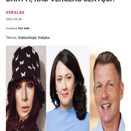
VERSLAS
2022.09.28
Autorius:
bzn start
Temos:
Darbuotojai
,
Vadyba
.