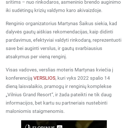
sritims – nuo rinkodaros, asmeninio brendo auginimo
iki sudėtingų krizių valdymo karo akivaizdoje.
Renginio organizatorius Martynas Šaikus siekia, kad
dalyvės gautų aiškias rekomendacijas, kaip didinti
pardavimus, efektyviai valdyti rinkodarą, reprezentuoti
save bei auginti verslus, ir gautų svarbiausius
atsakymus per vieną renginį.
Visas vadoves, verslias moteris Martynas kviečia į
konferenciją
VERSLIOS
, kuri vyks 2022 spalio 14
dieną laisvalaikio, pramogų ir renginių komplekse
„Vilnius Grand Resort“, ir žada pateikti ne tik daug
informacijos, bet kartu su partneriais nustebinti
maloniomis staigmenomis.