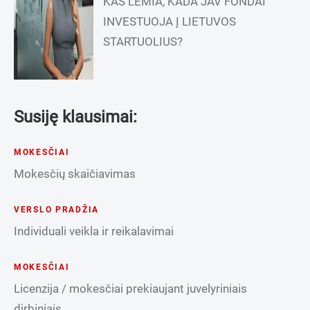
KAS LEMIA, KADA JAV FONDAI
INVESTUOJA Į LIETUVOS
STARTUOLIUS?
Susiję klausimai:
MOKESČIAI
Mokesčių skaičiavimas
VERSLO PRADŽIA
Individuali veikla ir reikalavimai
MOKESČIAI
Licenzija / mokesčiai prekiaujant juvelyriniais
dirbiniais