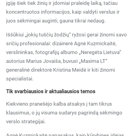
įgiję šiek tiek žinių ir įdomiai praleidę laiką, tačiau
koncentruotos informacijos, kaip valdyti verslus ir
juos sėkmingai auginti, gauna tikrai nedaug.
Iššūkiui „jokių tuščių žodžių“ ryžosi gerai žinomi savo
sričių profesionalai: dizainerė Agnė Kuzmickaitė,
verslininkas, fotografijų albumo „Neregėta Lietuva“
autorius Marius Jovaiša, buvusi „Maxima LT“
generalinė direktorė Kristina Meidė ir kiti žinomi
specialistai.
Tik svarbiausios ir aktualiausios temos
Kiekvieno pranešėjo kalba atsakys į tam tikrus
klausimus, o jų visuma sudarys pagrindą sėkmingo
verslo strategijai.
Agnė Kuzmickaitė papasakos, kaip kūrybines idėjas