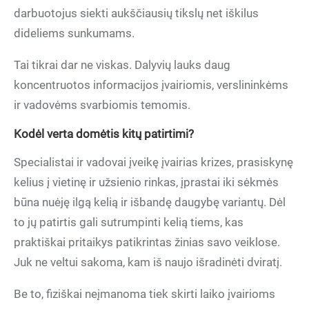
darbuotojus siekti aukščiausių tikslų net iškilus
dideliems sunkumams.
Tai tikrai dar ne viskas. Dalyvių lauks daug
koncentruotos informacijos įvairiomis, verslininkėms
ir vadovėms svarbiomis temomis.
Kodėl verta domėtis kitų patirtimi?
Specialistai ir vadovai įveikę įvairias krizes, prasiskynę
kelius į vietinę ir užsienio rinkas, įprastai iki sėkmės
būna nuėję ilgą kelią ir išbandę daugybę variantų. Dėl
to jų patirtis gali sutrumpinti kelią tiems, kas
praktiškai pritaikys patikrintas žinias savo veiklose.
Juk ne veltui sakoma, kam iš naujo išradinėti dviratį.
Be to, fiziškai neįmanoma tiek skirti laiko įvairioms