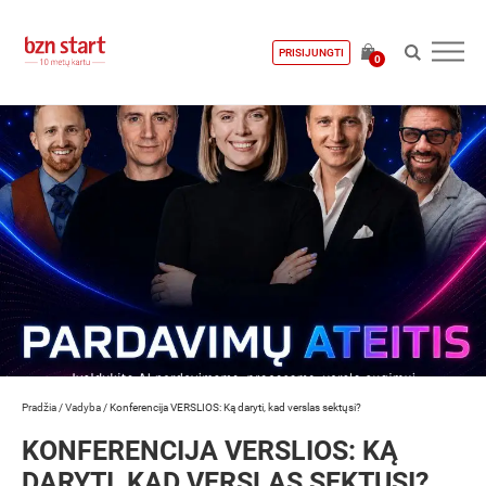
PRISIJUNGTI
0
Pradžia
/
Vadyba
/
Konferencija VERSLIOS: Ką daryti, kad verslas sektųsi?
KONFERENCIJA VERSLIOS: KĄ
DARYTI, KAD VERSLAS SEKTŲSI?