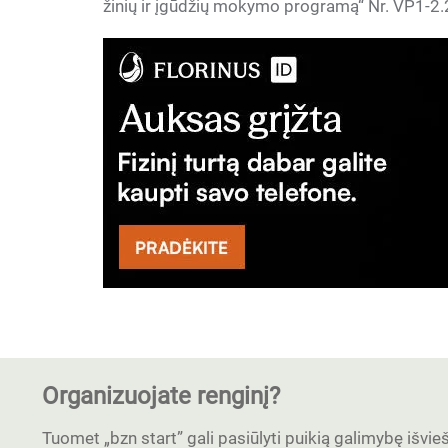
žinių ir įgūdžių mokymo programą“ Nr. VP1-
Organizuojate renginį?
Tuomet „bzn start” gali pasiūlyti puikią galimybę išvieši