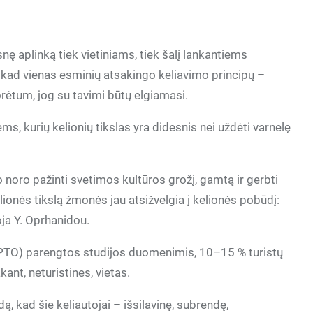
nę aplinką tiek vietiniams, tiek šalį lankantiems
, kad vienas esminių atsakingo keliavimo principų –
norėtum, jog su tavimi būtų elgiamasi.
ms, kurių kelionių tikslas yra didesnis nei uždėti varnelę
 noro pažinti svetimos kultūros grožį, gamtą ir gerbti
ionės tikslą žmonės jau atsižvelgia į kelionės pobūdį:
ja Y. Oprhanidou.
(PTO) parengtos studijos duomenimis, 10–15 % turistų
nt, neturistines, vietas.
ą, kad šie keliautojai – išsilavinę, subrendę,