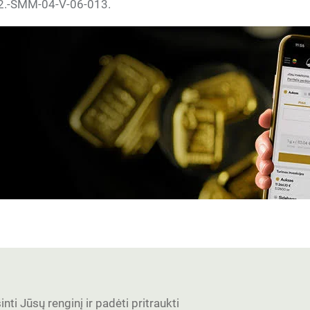
2.2.-ŠMM-04-V-06-013.
nti Jūsų renginį ir padėti pritraukti