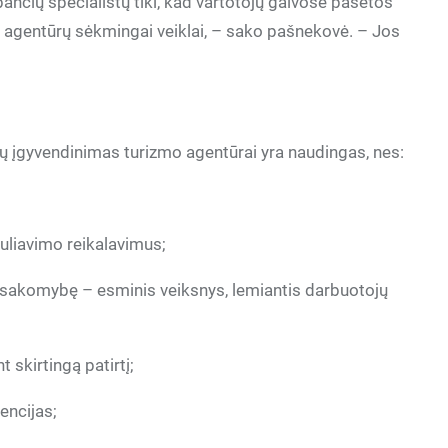
bančių specialistų tiki, kad vartotojų galvose pasėtos
o agentūrų sėkmingai veiklai, – sako pašnekovė. – Jos
ų įgyvendinimas turizmo agentūrai yra naudingas, nes:
eguliavimo reikalavimus;
atsakomybę – esminis veiksnys, lemiantis darbuotojų
 skirtingą patirtį;
encijas;