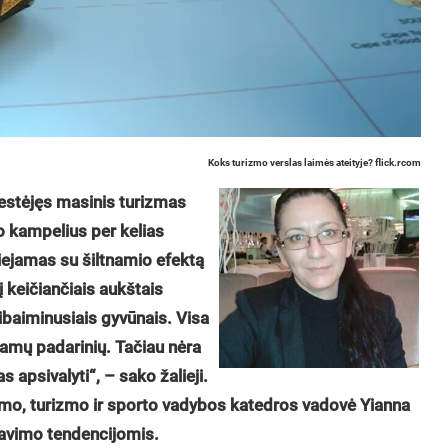
Koks turizmo verslas laimės ateityje? flick.rcom
estėjęs masinis turizmas
lio kampelius per kelias
siejamas su šiltnamio efektą
į keičiančiais aukštais
ibaiminusiais gyvūnais. Visa
iamų padarinių. Tačiau nėra
s apsivalyti“, – sako žalieji.
gumo, turizmo ir sporto vadybos katedros vadovė Yianna
liavimo tendencijomis.