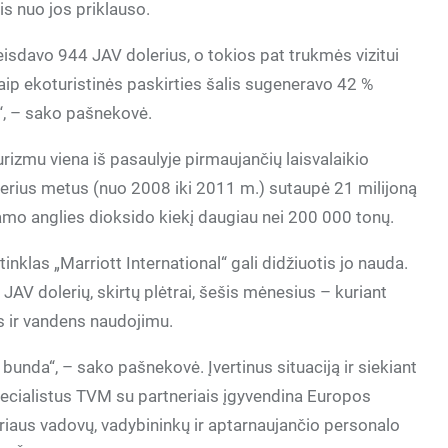
is nuo jos priklauso.
leisdavo 944 JAV dolerius, o tokios pat trukmės vizitui
aip ekoturistinės paskirties šalis sugeneravo 42 %
“, – sako pašnekovė.
izmu viena iš pasaulyje pirmaujančių laisvalaikio
tverius metus (nuo 2008 iki 2011 m.) sutaupė 21 milijoną
amo anglies dioksido kiekį daugiau nei 200 000 tonų.
inklas „Marriott International“ gali didžiuotis jo nauda.
AV dolerių, skirtų plėtrai, šešis mėnesius – kuriant
jos ir vandens naudojimu.
bunda“, – sako pašnekovė. Įvertinus situaciją ir siekiant
pecialistus TVM su partneriais įgyvendina Europos
riaus vadovų, vadybininkų ir aptarnaujančio personalo