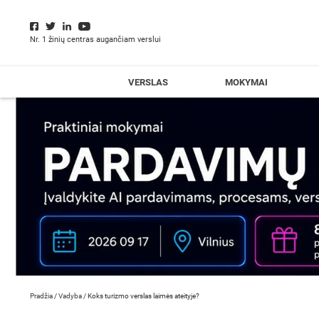
Nr. 1 žinių centras augančiam verslui
VERSLAS
MOKYMAI
Pradžia
/
Vadyba
/
Koks turizmo verslas laimės ateityje?