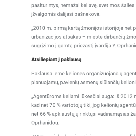
pasiturintys, nemažai keliavę, svetimos šalies
įžvalgomis dalijasi pašnekovė.
„2010 m. pirmą kartą žmonijos istorijoje net
urbanizacijos atsakas – mieste dirbančių žmoni
sugrįžimo į gamtą priežastį įvardija Y. Oprhan
Atsiliepiant į paklausą
Paklausa lėmė keliones organizuojančių agent
planuojamų, pavienių asmenų siūlančių kelioni
„Agentūroms keliami lūkesčiai auga: iš 2012 m
kad net 70 % vartotojų tiki, jog kelionių agentū
net 66 % apklaustųjų rinktųsi vadinamąsias žal
Oprhanidou.