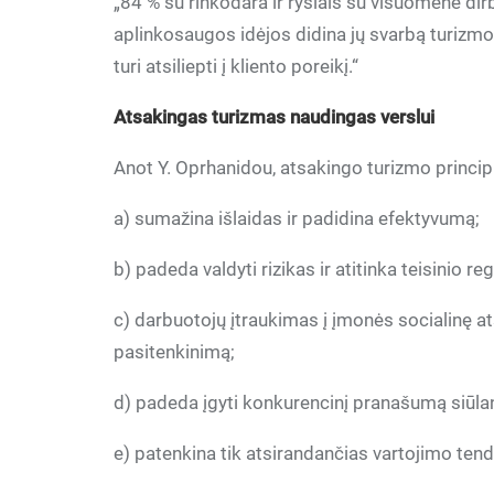
„84 % su rinkodara ir ryšiais su visuomene dir
aplinkosaugos idėjos didina jų svarbą turizm
turi atsiliepti į kliento poreikį.“
Atsakingas turizmas naudingas verslui
Anot Y. Oprhanidou, atsakingo turizmo princip
a) sumažina išlaidas ir padidina efektyvumą;
b) padeda valdyti rizikas ir atitinka teisinio r
c) darbuotojų įtraukimas į įmonės socialinę 
pasitenkinimą;
d) padeda įgyti konkurencinį pranašumą siūlant
e) patenkina tik atsirandančias vartojimo tend