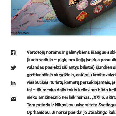
Vartotojų norams ir galimybėms išaugus sukl
(kurio variklis – pigių oro linijų įvairius pasau
valandas pasiekti siūlantys bilietai) šiandien 
greitinančiais skrydžiais, natūralų kraštovaizd
viešbučiais, turistų kamerų persekiojamais, įs
tai – tik menka dalis tokio keliavimo būdo kel
nieko amžinesnio nei laikinumas. „XXI a. skirta
Tam pritaria ir Nikosijos universiteto Svetin
Oprhanidou. Ji noriai pasidalijo atsakingo ke