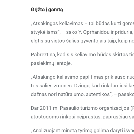
Grįžta į gamtą
„Atsakingas keliavimas – tai būdas kurti geres
atvykėliams“, – sako Y. Oprhanidou ir priduria
elgtis su vietos šalies gyventojais taip, kaip 
Pabrėžtina, kad šis keliavimo būdas skirtas tie
pasiekimų lentoje.
„Atsakingo keliavimo paplitimas priklauso nuo
tos šalies žmones. Džiugu, kad rinkdamiesi kel
dažnas nori natūralumo, autentikos“, – pasako
Dar 2011 m. Pasaulio turizmo organizacijos 
atostogoms rinkosi neįprastas, paprasčiau saka
„Analizuojant minėtą tyrimą galima daryti išvad