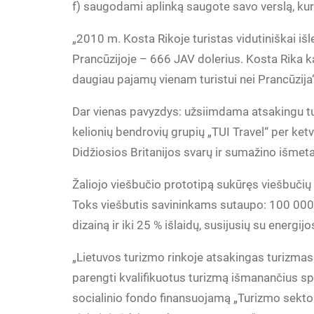
f) saugodami aplinką saugote savo verslą, kur
„2010 m. Kosta Rikoje turistas vidutiniškai iš
Prancūzijoje – 666 JAV dolerius. Kosta Rika k
daugiau pajamų vienam turistui nei Prancūzija
Dar vienas pavyzdys: užsiimdama atsakingu tur
kelionių bendrovių grupių „TUI Travel“ per ke
Didžiosios Britanijos svarų ir sumažino išmet
Žaliojo viešbučio prototipą sukūręs viešbučių t
Toks viešbutis savininkams sutaupo: 100 000 J
dizainą ir iki 25 % išlaidų, susijusių su energi
„Lietuvos turizmo rinkoje atsakingas turizmas 
parengti kvalifikuotus turizmą išmanančius s
socialinio fondo finansuojamą „Turizmo sekto