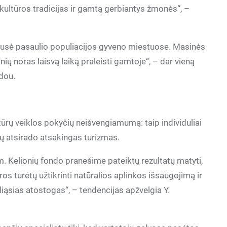
 kultūros tradicijas ir gamtą gerbiantys žmonės“, –
 pusė pasaulio populiacijos gyveno miestuose. Masinės
ų noras laisvą laiką praleisti gamtoje“, – dar vieną
idou.
ūrų veiklos pokyčių neišvengiamumą: taip individuliai
ų atsirado atsakingas turizmas.
. Kelionių fondo pranešime pateiktų rezultatų matyti,
ros turėtų užtikrinti natūralios aplinkos išsaugojimą ir
iąsias atostogas“, – tendencijas apžvelgia Y.