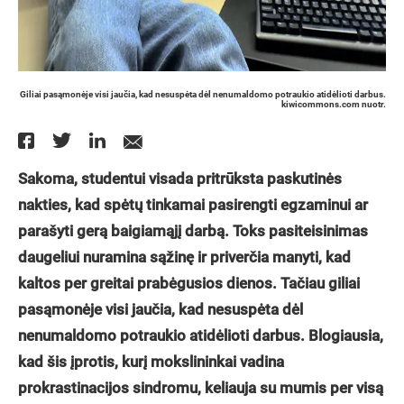
Giliai pasąmonėje visi jaučia, kad nesuspėta dėl nenumaldomo potraukio atidėlioti darbus.
kiwicommons.com nuotr.
Sakoma, studentui visada pritrūksta paskutinės
nakties, kad spėtų tinkamai pasirengti egzaminui ar
parašyti gerą baigiamąjį darbą. Toks pasiteisinimas
daugeliui nuramina sąžinę ir priverčia manyti, kad
kaltos per greitai prabėgusios dienos. Tačiau giliai
pasąmonėje visi jaučia, kad nesuspėta dėl
nenumaldomo potraukio atidėlioti darbus. Blogiausia,
kad šis įprotis, kurį mokslininkai vadina
prokrastinacijos sindromu, keliauja su mumis per visą