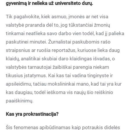
gyvenimą ir nelieka už universiteto durų.
Tik pagalvokite, kiek asmuo, įmonės ar net visa
valstybė praranda dėl to, jog tūkstančiai žmonių
tinkamai neatlieka savo darbo vien todėl, kad jį palieka
paskutinei minutei. Žurnalistai paskubomis rašo
straipsnius ar ruošia reportažus, kuriuose lieka daug
klaidų, analitikai skubiai daro klaidingas išvadas, o
valstybės tarnautojai žaibiškai parengia niekam
tikusius įstatymus. Kai kas tai vadina tinginyste ir
apsileidimu, tačiau mokslininkai mano, kad tai yra kur
kas daugiau, todėl ieškoma vis naujų šio reiškinio
paaiškinimų.
Kas yra prokrastinacija?
Šis fenomenas apibūdinamas kaip potraukis didelės