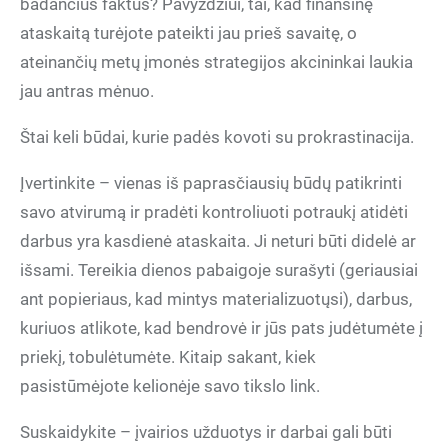
badančius faktus? Pavyzdžiui, tai, kad finansinę
ataskaitą turėjote pateikti jau prieš savaitę, o
ateinančių metų įmonės strategijos akcininkai laukia
jau antras mėnuo.
Štai keli būdai, kurie padės kovoti su prokrastinacija.
Įvertinkite – vienas iš paprasčiausių būdų patikrinti
savo atvirumą ir pradėti kontroliuoti potraukį atidėti
darbus yra kasdienė ataskaita. Ji neturi būti didelė ar
išsami. Tereikia dienos pabaigoje surašyti (geriausiai
ant popieriaus, kad mintys materializuotųsi), darbus,
kuriuos atlikote, kad bendrovė ir jūs pats judėtumėte į
priekį, tobulėtumėte. Kitaip sakant, kiek
pasistūmėjote kelionėje savo tikslo link.
Suskaidykite – įvairios užduotys ir darbai gali būti