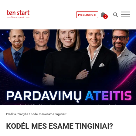
PRISIJUNGTI
0
Pradžia
/
Vadyba
/
Kodėl mes esame tinginiai?
KODĖL MES ESAME TINGINIAI?