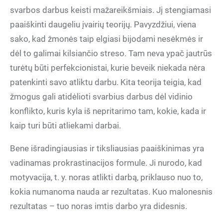
svarbos darbus keisti mažareikšmiais. Jį stengiamasi
paaiškinti daugeliu įvairių teorijų. Pavyzdžiui, viena
sako, kad žmonės taip elgiasi bijodami nesėkmės ir
dėl to galimai kilsiančio streso. Tam neva ypač jautrūs
turėtų būti perfekcionistai, kurie beveik niekada nėra
patenkinti savo atliktu darbu. Kita teorija teigia, kad
žmogus gali atidėlioti svarbius darbus dėl vidinio
konflikto, kuris kyla iš nepritarimo tam, kokie, kada ir
kaip turi būti atliekami darbai.
Bene išradingiausias ir tiksliausias paaiškinimas yra
vadinamas prokrastinacijos formule. Ji nurodo, kad
motyvacija, t. y. noras atlikti darbą, priklauso nuo to,
kokia numanoma nauda ar rezultatas. Kuo malonesnis
rezultatas – tuo noras imtis darbo yra didesnis.