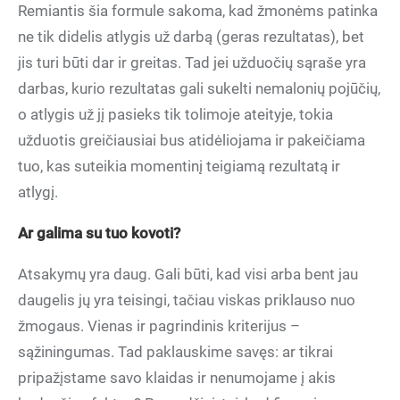
Remiantis šia formule sakoma, kad žmonėms patinka
ne tik didelis atlygis už darbą (geras rezultatas), bet
jis turi būti dar ir greitas. Tad jei užduočių sąraše yra
darbas, kurio rezultatas gali sukelti nemalonių pojūčių,
o atlygis už jį pasieks tik tolimoje ateityje, tokia
užduotis greičiausiai bus atidėliojama ir pakeičiama
tuo, kas suteikia momentinį teigiamą rezultatą ir
atlygį.
Ar galima su tuo kovoti?
Atsakymų yra daug. Gali būti, kad visi arba bent jau
daugelis jų yra teisingi, tačiau viskas priklauso nuo
žmogaus. Vienas ir pagrindinis kriterijus –
sąžiningumas. Tad paklauskime savęs: ar tikrai
pripažįstame savo klaidas ir nenumojame į akis