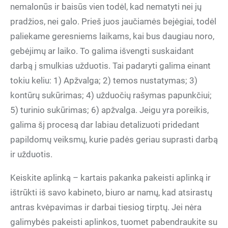
nemalonūs ir baisūs vien todėl, kad nematyti nei jų
pradžios, nei galo. Prieš juos jaučiamės bejėgiai, todėl
paliekame geresniems laikams, kai bus daugiau noro,
gebėjimų ar laiko. To galima išvengti suskaidant
darbą į smulkias užduotis. Tai padaryti galima einant
tokiu keliu: 1) Apžvalga; 2) temos nustatymas; 3)
kontūrų sukūrimas; 4) užduočių rašymas papunkčiui;
5) turinio sukūrimas; 6) apžvalga. Jeigu yra poreikis,
galima šį procesą dar labiau detalizuoti pridedant
papildomų veiksmų, kurie padės geriau suprasti darbą
ir užduotis.
Keiskite aplinką – kartais pakanka pakeisti aplinką ir
ištrūkti iš savo kabineto, biuro ar namų, kad atsirastų
antras kvėpavimas ir darbai tiesiog tirptų. Jei nėra
galimybės pakeisti aplinkos, tuomet pabendraukite su