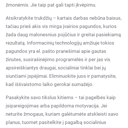
žmonėmis. Jie taip pat gali tapti įkvėpimu.
Atsikratykite trukdžių – kartais darbas nebūna baisus,
tačiau prieš akis vis mirga įvairios pagundos, kurios
žada daug malonesnius pojūčius ir greitai pasiekiamą
rezultatą. Informacinių technologijų amžiuje tokios
pagundos yra el. pašto pranešimai apie gautas
žinutes, susirašinėjimo programėlės ir per jas vis
apsireiškiantys draugai, socialiniai tinklai bei jų
siunčiami įspėjimai. Eliminuokite juos ir pamatysite,
kad iššvaistomo laiko gerokai sumažėjo.
Pasakykite savo tikslus kitiems – tai pagelbės kaip
įsipareigojimas arba papildoma motyvacija. Jei
neturite žmogaus, kuriam galėtumėte atskleisti savo
planus, tuomet pasitelkite į pagalbą socialinius