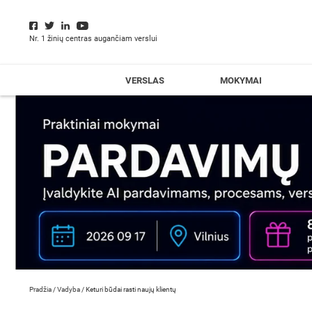
Nr. 1 žinių centras augančiam verslui
VERSLAS
MOKYMAI
Pradžia
/
Vadyba
/
Keturi būdai rasti naujų klientų