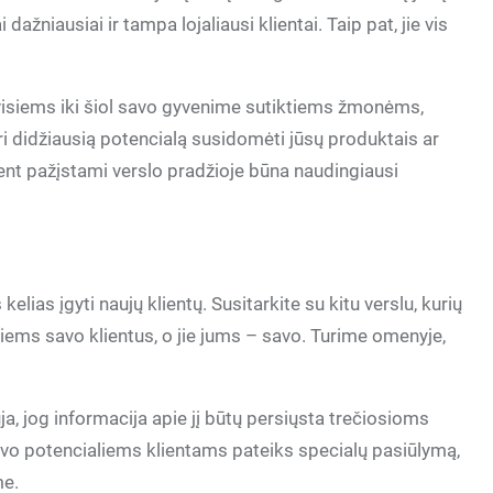
 dažniausiai ir tampa lojaliausi klientai. Taip pat, jie vis
 visiems iki šiol savo gyvenime sutiktiems žmonėms,
ri didžiausią potencialą susidomėti jūsų produktais ar
ent pažįstami verslo pradžioje būna naudingiausi
kelias įgyti naujų klientų. Susitarkite su kitu verslu, kurių
 jiems savo klientus, o jie jums – savo. Turime omenyje,
ja, jog informacija apie jį būtų persiųsta trečiosioms
savo potencialiems klientams pateiks specialų pasiūlymą,
me.