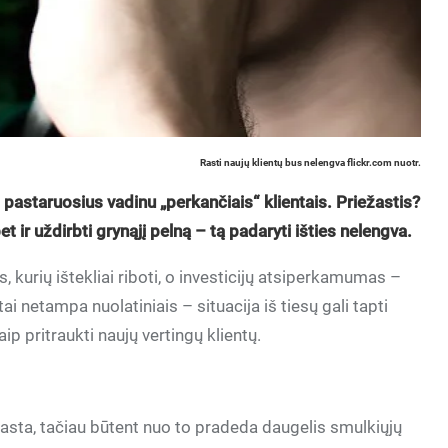
Rasti naujų klientų bus nelengva flickr.com nuotr.
š pastaruosius vadinu „perkančiais“ klientais. Priežastis?
et ir uždirbti grynąjį pelną – tą padaryti išties nelengva.
kurių ištekliai riboti, o investicijų atsiperkamumas –
tai netampa nuolatiniais – situacija iš tiesų gali tapti
p pritraukti naujų vertingų klientų.
rasta, tačiau būtent nuo to pradeda daugelis smulkiųjų