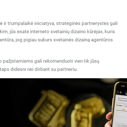
ė ir trumpalaikė iniciatyva, strateginės partnerystės gali
rkim, jūs esate interneto svetainių dizaino kūrėjas, kuris
entūra, jog pigiau sukurs svetainės dizainą agentūros
avo pažįstamiems gali rekomenduoti vien tik jūsų
taps didesni nei dirbant su partneriu.