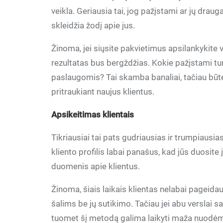
veikla. Geriausia tai, jog pažįstami ar jų draugai
skleidžia žodį apie jus.
Žinoma, jei siųsite pakvietimus apsilankykite
rezultatas bus bergždžias. Kokie pažįstami tu
paslaugomis? Tai skamba banaliai, tačiau būt
pritraukiant naujus klientus.
Apsikeitimas klientais
Tikriausiai tai pats gudriausias ir trumpiausias 
kliento profilis labai panašus, kad jūs duosite
duomenis apie klientus.
Žinoma, šiais laikais klientas nelabai pageidau
šalims be jų sutikimo. Tačiau jei abu verslai 
tuomet šį metodą galima laikyti maža nuodė