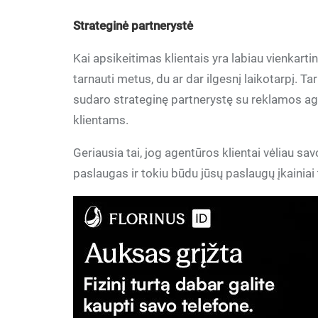
Strateginė partnerystė
Kai apsikeitimas klientais yra labiau vienkartin
tarnauti metus, du ar dar ilgesnį laikotarpį. Ta
sudaro strateginę partnerystę su reklamos ag
klientams.
Geriausia tai, jog agentūros klientai vėliau s
paslaugas ir tokiu būdu jūsų paslaugų įkainiai 