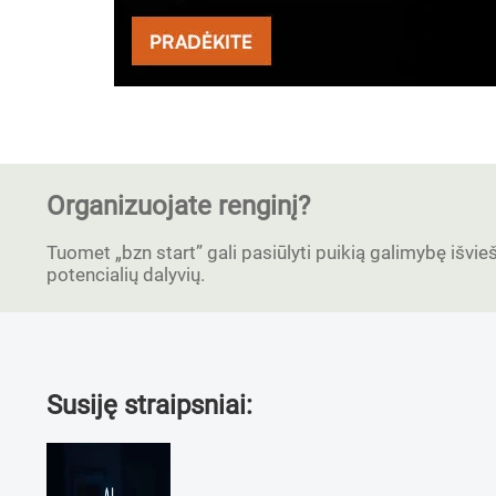
Organizuojate renginį?
Tuomet „bzn start” gali pasiūlyti puikią galimybę išvieši
potencialių dalyvių.
Susiję straipsniai: