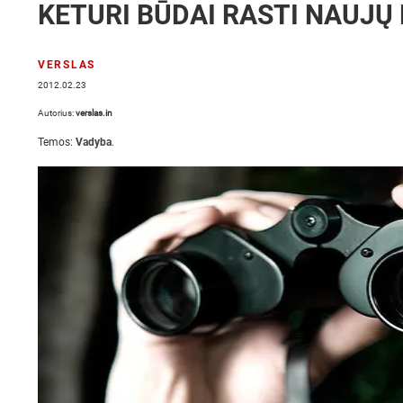
KETURI BŪDAI RASTI NAUJŲ
VERSLAS
2012.02.23
Autorius:
verslas.in
Temos:
Vadyba
.