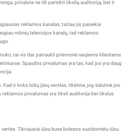
nga, privalote ne tik parinkti tikslią auditoriją, bet ir
ngiausias reklamos kanalas, tačiau jis pasiekia
augiau nišinių televizijos kanalų, tad reklamos
augs.
uko, tai vis dar patraukli priemonė naujiems klientams
vietiniuose. Spaudos privalumas yra tas, kad jos yra daug
encija.
Kad ir koks būtų jūsų verslas, tikėtina, jog šalutinė jos
s reklamos privalumas yra tiksli auditorija bei tikslus
rtės. Tikriausiai jūsų buvę kolegos susidomėtų jūsų