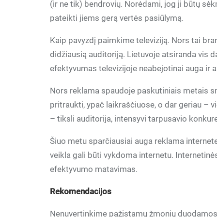
(ir ne tik) bendrovių. Norėdami, jog ji būtų sėkmi
pateikti jiems gerą vertės pasiūlymą.
Kaip pavyzdį paimkime televiziją. Nors tai bra
didžiausią auditoriją. Lietuvoje atsiranda vis d
efektyvumas televizijoje neabejotinai auga ir 
Nors reklama spaudoje paskutiniais metais sm
pritraukti, ypač laikraščiuose, o dar geriau – 
– tiksli auditorija, intensyvi tarpusavio konkur
Šiuo metu sparčiausiai auga reklama internete. 
veikla gali būti vykdoma internetu. Internetinė
efektyvumo matavimas.
Rekomendacijos
Nenuvertinkime pažįstamų žmonių duodamos ve