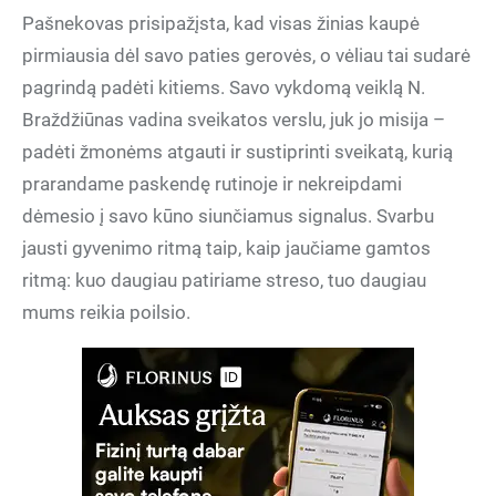
Pašnekovas prisipažįsta, kad visas žinias kaupė
pirmiausia dėl savo paties gerovės, o vėliau tai sudarė
pagrindą padėti kitiems. Savo vykdomą veiklą N.
Braždžiūnas vadina sveikatos verslu, juk jo misija –
padėti žmonėms atgauti ir sustiprinti sveikatą, kurią
prarandame paskendę rutinoje ir nekreipdami
dėmesio į savo kūno siunčiamus signalus. Svarbu
jausti gyvenimo ritmą taip, kaip jaučiame gamtos
ritmą: kuo daugiau patiriame streso, tuo daugiau
mums reikia poilsio.