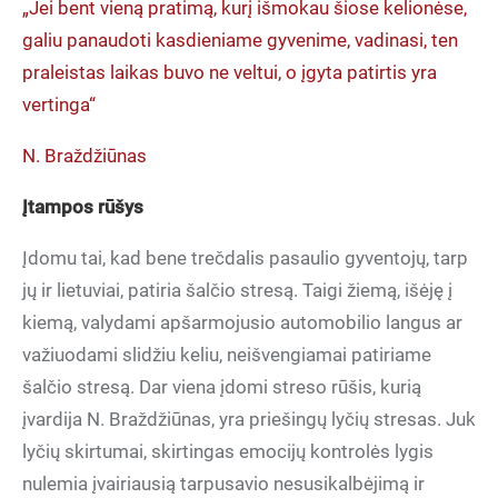
„Jei bent vieną pratimą, kurį išmokau šiose kelionėse,
galiu panaudoti kasdieniame gyvenime, vadinasi, ten
praleistas laikas buvo ne veltui, o įgyta patirtis yra
vertinga“
N. Braždžiūnas
Įtampos rūšys
Įdomu tai, kad bene trečdalis pasaulio gyventojų, tarp
jų ir lietuviai, patiria šalčio stresą. Taigi žiemą, išėję į
kiemą, valydami apšarmojusio automobilio langus ar
važiuodami slidžiu keliu, neišvengiamai patiriame
šalčio stresą. Dar viena įdomi streso rūšis, kurią
įvardija N. Braždžiūnas, yra priešingų lyčių stresas. Juk
lyčių skirtumai, skirtingas emocijų kontrolės lygis
nulemia įvairiausią tarpusavio nesusikalbėjimą ir