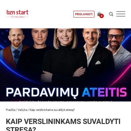
PRISIJUNGTI
0
Pradžia
/
Vadyba
/
Kaip verslininkams suvaldyti stresą?
KAIP VERSLININKAMS SUVALDYTI
STRESĄ?