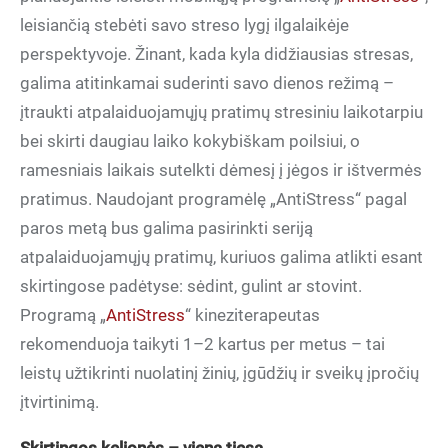
leisiančią stebėti savo streso lygį ilgalaikėje
perspektyvoje. Žinant, kada kyla didžiausias stresas,
galima atitinkamai suderinti savo dienos režimą –
įtraukti atpalaiduojamųjų pratimų stresiniu laikotarpiu
bei skirti daugiau laiko kokybiškam poilsiui, o
ramesniais laikais sutelkti dėmesį į jėgos ir ištvermės
pratimus. Naudojant programėlę „AntiStress“ pagal
paros metą bus galima pasirinkti seriją
atpalaiduojamųjų pratimų, kuriuos galima atlikti esant
skirtingose padėtyse: sėdint, gulint ar stovint.
Programą „
AntiStress
“ kineziterapeutas
rekomenduoja taikyti 1–2 kartus per metus – tai
leistų užtikrinti nuolatinį žinių, įgūdžių ir sveikų įpročių
įtvirtinimą.