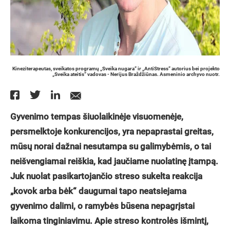
Kineziterapeutas, sveikatos programų „Sveika nugara“ ir „AntiStress“ autorius bei projekto
„Sveika ateitis“ vadovas - Nerijus Braždžiūnas. Asmeninio archyvo nuotr.
Gyvenimo tempas šiuolaikinėje visuomenėje,
persmelktoje konkurencijos, yra nepaprastai greitas,
mūsų norai dažnai nesutampa su galimybėmis, o tai
neišvengiamai reiškia, kad jaučiame nuolatinę įtampą.
Juk nuolat pasikartojančio streso sukelta reakcija
„kovok arba bėk“ daugumai tapo neatsiejama
gyvenimo dalimi, o ramybės būsena nepagrįstai
laikoma tinginiavimu. Apie streso kontrolės išmintį,