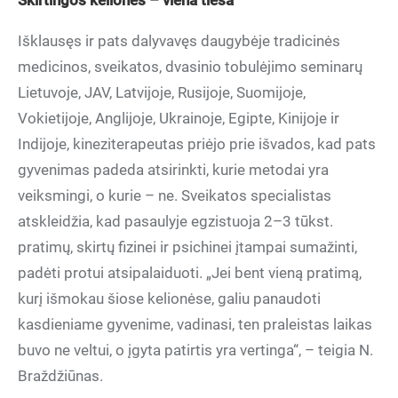
Skirtingos kelionės – viena tiesa
Išklausęs ir pats dalyvavęs daugybėje tradicinės
medicinos, sveikatos, dvasinio tobulėjimo seminarų
Lietuvoje, JAV, Latvijoje, Rusijoje, Suomijoje,
Vokietijoje, Anglijoje, Ukrainoje, Egipte, Kinijoje ir
Indijoje, kineziterapeutas priėjo prie išvados, kad pats
gyvenimas padeda atsirinkti, kurie metodai yra
veiksmingi, o kurie – ne. Sveikatos specialistas
atskleidžia, kad pasaulyje egzistuoja 2–3 tūkst.
pratimų, skirtų fizinei ir psichinei įtampai sumažinti,
padėti protui atsipalaiduoti. „Jei bent vieną pratimą,
kurį išmokau šiose kelionėse, galiu panaudoti
kasdieniame gyvenime, vadinasi, ten praleistas laikas
buvo ne veltui, o įgyta patirtis yra vertinga“, – teigia N.
Braždžiūnas.