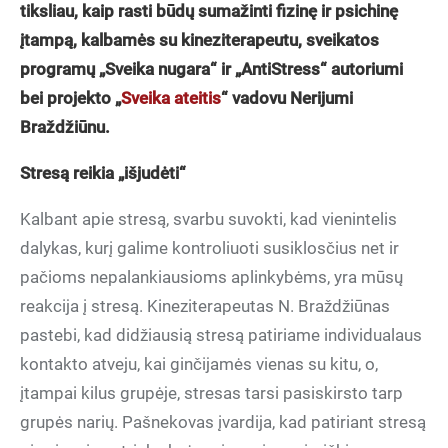
tiksliau, kaip rasti būdų sumažinti fizinę ir psichinę
įtampą, kalbamės su kineziterapeutu, sveikatos
programų „Sveika nugara“ ir „AntiStress“ autoriumi
bei projekto „
Sveika ateitis
“ vadovu Nerijumi
Braždžiūnu.
Stresą reikia „išjudėti“
Kalbant apie stresą, svarbu suvokti, kad vienintelis
dalykas, kurį galime kontroliuoti susiklosčius net ir
pačioms nepalankiausioms aplinkybėms, yra mūsų
reakcija į stresą. Kineziterapeutas N. Braždžiūnas
pastebi, kad didžiausią stresą patiriame individualaus
kontakto atveju, kai ginčijamės vienas su kitu, o,
įtampai kilus grupėje, stresas tarsi pasiskirsto tarp
grupės narių. Pašnekovas įvardija, kad patiriant stresą