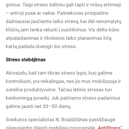
ginčus. Taigi streso šaltiniu gali tapti ir mūsų artimieji
– antroji pusė ar vaikai. Pašnekovas prisipažino
dažniausiai jaučiantis laiko stresą, kai dėl nenumatytų
kliūčių jam tenka vėluoti į susitikimus. Vis dėlto kūno
atpalaidavimas ir tikslesnis laiko planavimas kitą
kartą padeda išvengti šio streso.
Streso stebėjimas
Akivaizdu, kad tam tikras streso lygis, kurį galime
kontroliuoti, yra reikalingas, nes jis mus mobilizuoja ir
suteikia produktyvumo. Tačiau lėtinis stresas turi
kenksmingą poveikį. Juk patiriamo streso padarinius
galime jausti net 30–50 dienų.
Sveikatos specialistas N. Braždžiūnas pasidžiaugė
planuojantis išleisti mobiliąją programėlę „
AntiStress
“,