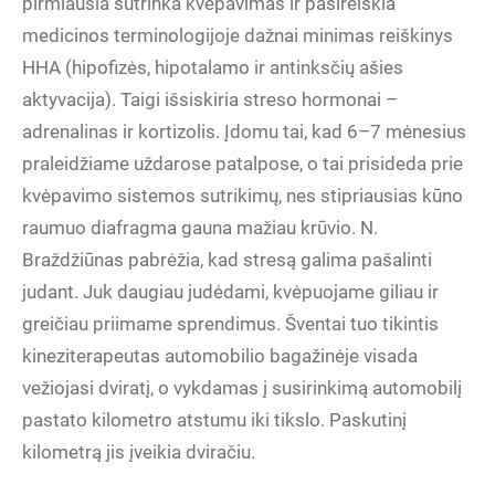
pirmiausia sutrinka kvėpavimas ir pasireiškia
medicinos terminologijoje dažnai minimas reiškinys
HHA (hipofizės, hipotalamo ir antinksčių ašies
aktyvacija). Taigi išsiskiria streso hormonai –
adrenalinas ir kortizolis. Įdomu tai, kad 6–7 mėnesius
praleidžiame uždarose patalpose, o tai prisideda prie
kvėpavimo sistemos sutrikimų, nes stipriausias kūno
raumuo diafragma gauna mažiau krūvio. N.
Braždžiūnas pabrėžia, kad stresą galima pašalinti
judant. Juk daugiau judėdami, kvėpuojame giliau ir
greičiau priimame sprendimus. Šventai tuo tikintis
kineziterapeutas automobilio bagažinėje visada
vežiojasi dviratį, o vykdamas į susirinkimą automobilį
pastato kilometro atstumu iki tikslo. Paskutinį
kilometrą jis įveikia dviračiu.