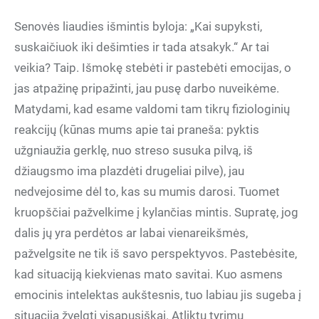
Senovės liaudies išmintis byloja: „Kai supyksti,
suskaičiuok iki dešimties ir tada atsakyk.“ Ar tai
veikia? Taip. Išmokę stebėti ir pastebėti emocijas, o
jas atpažinę pripažinti, jau pusę darbo nuveikėme.
Matydami, kad esame valdomi tam tikrų fiziologinių
reakcijų (kūnas mums apie tai praneša: pyktis
užgniaužia gerklę, nuo streso susuka pilvą, iš
džiaugsmo ima plazdėti drugeliai pilve), jau
nedvejosime dėl to, kas su mumis darosi. Tuomet
kruopščiai pažvelkime į kylančias mintis. Supratę, jog
dalis jų yra perdėtos ar labai vienareikšmės,
pažvelgsite ne tik iš savo perspektyvos. Pastebėsite,
kad situaciją kiekvienas mato savitai. Kuo asmens
emocinis intelektas aukštesnis, tuo labiau jis sugeba į
situaciją žvelgti visapusiškai. Atliktų tyrimų