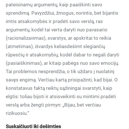
pateisinamų argumentų, kaip paaiškinti savo
sprendimą. Pavyzdžiui, žmogus, norintis, bet bijantis
imtis atsakomybės ir pradėti savo verslą, ras
argumentų, kodėl tai verta daryti nuo pavasario
(racionalizavimas), svarstys, ar apskritai to reikia
(atmetimas), išvardys keliasdešimt slegiančių
rūpesčių ir atsakomybių, kodėl dabar to negali daryti
(pasiaiškinimas), ar kitaip pabėgs nuo savo emocijų.
Tai problemos nesprendžia, o tik uždaro į nuolatinį
savęs engimą. Verčiau kartą prisipažinti, kad bijai. O
konstatavus faktą reiktų sąžiningai svarstyti, kaip
elgtis: toliau bijoti ir atsisveikinti su mintimi pradėti
verslą arba žengti pirmyn: „Bijau, bet verčiau
rizikuosiu.“
Suskaičiuoti iki dešimties