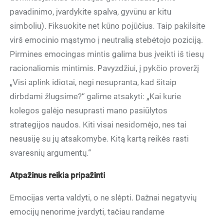
pavadinimo, įvardykite spalva, gyvūnu ar kitu
simboliu). Fiksuokite net kūno pojūčius. Taip pakilsite
virš emocinio mąstymo į neutralią stebėtojo poziciją.
Pirmines emocingas mintis galima bus įveikti iš tiesų
racionaliomis mintimis. Pavyzdžiui, į pykčio proveržį
„Visi aplink idiotai, negi nesupranta, kad šitaip
dirbdami žlugsime?“ galime atsakyti: „Kai kurie
kolegos galėjo nesuprasti mano pasiūlytos
strategijos naudos. Kiti visai nesidomėjo, nes tai
nesusiję su jų atsakomybe. Kitą kartą reikės rasti
svaresnių argumentų.“
Atpažinus reikia pripažinti
Emocijas verta valdyti, o ne slėpti. Dažnai negatyvių
emocijų nenorime įvardyti, tačiau randame