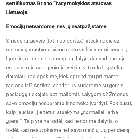
sertifikuotas Briano Tracy mokyklos atstovas
Lietuvoje.
Emocijų netvardome, nes jų neatpažįstame
Smegenų žievėje (lot. neo-cortex), atsakingoje už
racionalų mąstymą, vienu metu veikia šimtai nervinių
ląstelių, o limbinėje smegenų dalyje, dar vadinamoje
emocinėmis smegenimis, veikia iki 6 mlrd. ląstelių ir
daugiau. Tad spėkime, kiek sprendimų priimame
racionaliai? Ar tikrai sandorius sudarome su gerais
paslaugų tiekėjais optimaliomis sąlygomis? Žmonės
savo emocijų nesupranta ir nemoka įvardyti. Paklausti,
kaip jaučiasi, jie teturi atsakymą „normaliai“ arba
„gerai“. Taip yra ne todėl, kad nenorime dalytis, o
todėl, kad nesuvokiame net savo minčių. Jų per dieną