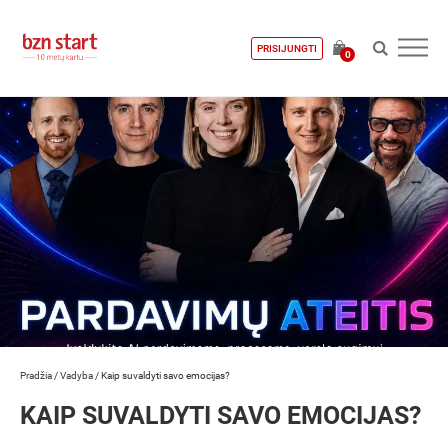
PRISIJUNGTI
0
Pradžia
/
Vadyba
/
Kaip suvaldyti savo emocijas?
KAIP SUVALDYTI SAVO EMOCIJAS?