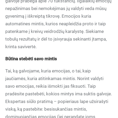
galvoje prabėga apie 70 tūkstančių. Ilgalaikių emocijų
nepažinimas bei nemokėjimas jų valdyti veda mūsų
gyvenimą į iškreiptą tikrovę. Emocijos kuria
automatines mintis, kurios neapleidžia proto ir taip
patenkame į kreivų veidrodžių karalystę. Siekiame
tobulų rezultatų ir dėl to įsivyrauja sekinanti įtampa,
krinta savivertė.
Būtina stebėti savo mintis
Tai, ką galvojame, kuria emocijas, o tai, kaip
jaučiamės, kuria atitinkamas mintis. Norint valdyti
savo emocijas, reikia išmokti jas fiksuoti. Taip
pradėsite pastebėti, kokios mintys ima suktis galvoje.
Ekspertas siūlo pratimą – popieriaus lape užsirašyti
viską, ką pastebite: besisukančias mintis,
dominuojančias emocijas (jei nerandate joms