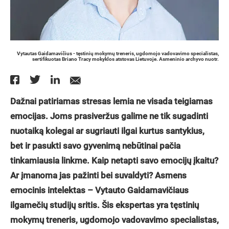
Vytautas Gaidamavičius - tęstinių mokymų treneris, ugdomojo vadovavimo specialistas,
sertifikuotas Briano Tracy mokyklos atstovas Lietuvoje. Asmeninio archyvo nuotr.
Dažnai patiriamas stresas lemia ne visada teigiamas
emocijas. Joms prasiveržus galime ne tik sugadinti
nuotaiką kolegai ar sugriauti ilgai kurtus santykius,
bet ir pasukti savo gyvenimą nebūtinai pačia
tinkamiausia linkme. Kaip netapti savo emocijų įkaitu?
Ar įmanoma jas pažinti bei suvaldyti? Asmens
emocinis intelektas – Vytauto Gaidamavičiaus
ilgamečių studijų sritis. Šis ekspertas yra tęstinių
mokymų treneris, ugdomojo vadovavimo specialistas,