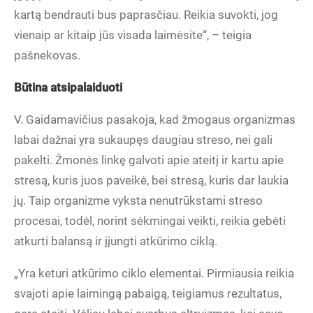
kartą bendrauti bus paprasčiau. Reikia suvokti, jog
vienaip ar kitaip jūs visada laimėsite“, – teigia
pašnekovas.
Būtina atsipalaiduoti
V. Gaidamavičius pasakoja, kad žmogaus organizmas
labai dažnai yra sukaupęs daugiau streso, nei gali
pakelti. Žmonės linkę galvoti apie ateitį ir kartu apie
stresą, kuris juos paveikė, bei stresą, kuris dar laukia
jų. Taip organizme vyksta nenutrūkstami streso
procesai, todėl, norint sėkmingai veikti, reikia gebėti
atkurti balansą ir įjungti atkūrimo ciklą.
„Yra keturi atkūrimo ciklo elementai. Pirmiausia reikia
svajoti apie laimingą pabaigą, teigiamus rezultatus,