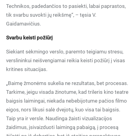
Technikos, padedančios to pasiekti, labai paprastos,
tik svarbu suvokti jų reikšmę“, – tęsia V.
Gaidamavičius.
Svarbu keisti požiūrį
Siekiant sėkmingo verslo, paremto teigiamu stresu,
verslininkui neišvengiamai reikia keisti požiūrį į visas
kritines situacijas.
„Baimę žmonėms sukelia ne rezultatas, bet procesas.
Tarkime, jeigu visada žinotume, kad trileris kino teatre
baigsis laimingai, niekada nebebijotume pačios filmo
eigos, nors likusi salė dvejotų, kuo visa tai baigsis.
Taip yra ir versle. Naudinga žaisti vizualizacijos
žaidimus, įsivaizduoti laimingą pabaigą, į procesą