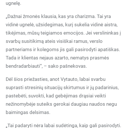
ugnelę.
„Dažnai žmonės klausia, kas yra charizma. Tai yra
vidinė ugnelė, užsidegimas, kurį sukelia vidinė aistra,
tikėjimas, mūsų teigiamos emocijos. Jei verslininkas į
svarbų susitikimą ateis visiškai ramus, verslo
partneriams ir kolegoms jis gali pasirodyti apatiškas.
Tada ir klientas nejaus azarto, nematys prasmės
bendradarbiauti“, – sako pašnekovas.
Dėl šios priežasties, anot Vytauto, labai svarbu
suprasti stresinių situacijų skirtumus ir jų padarinius,
pastebėti, suvokti, kad gebėjimas drąsiai veikti
nežinomybėje suteiks gerokai daugiau naudos negu
baimingas delsimas.
„Tai padaryti nėra labai sudėtinga, kaip gali pasirodyti.