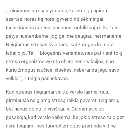
„Teigiamas stresas yra tada, kai žmogų apima
azartas, noras ką nors įgyvendinti sėkmingai.
Išsiskiriantis adrenalinas mus mobilizuoja ir kartais
patys nustembame, jog galime daugiau, nei manėme.
Neigiamas stresas kyla tada, kai žmogus ko nors
labai bijo. Tai – blogesnis variantas, nes patiriant tokį
stresą organizme vyksta cheminės reakcijos, nuo
kurių žmogus jaučiasi išsekęs, neberanda jėgų savo
veiklai“, – teigia pašnekovas.
Kad stresas teigiamai veiktų verslo laimėjimus,
pirmiausia neigiamą stresą reikia paversti teigiamu,
bet nenuslopinti jo visiškai. V. Gaidamavičius
pasakoja, kad verslo veiksmai be jokio streso taip pat
nėra teigiami, nes tuomet žmogus praranda vidinę