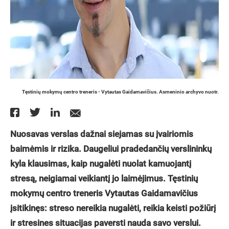
Tęstinių mokymų centro treneris - Vytautas Gaidamavičius. Asmeninio archyvo nuotr.
Nuosavas verslas dažnai siejamas su įvairiomis
baimėmis ir rizika. Daugeliui pradedančių verslininkų
kyla klausimas, kaip nugalėti nuolat kamuojantį
stresą, neigiamai veikiantį jo laimėjimus. Tęstinių
mokymų centro treneris Vytautas Gaidamavičius
įsitikinęs: streso nereikia nugalėti, reikia keisti požiūrį
ir stresines situacijas paversti nauda savo verslui.