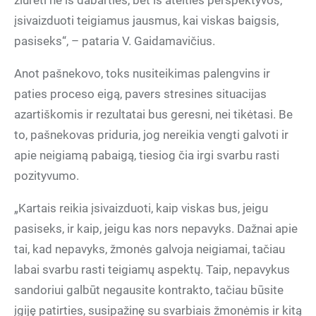
žiūrėti ne iš dabarties, bet iš ateities perspektyvos,
įsivaizduoti teigiamus jausmus, kai viskas baigsis,
pasiseks“, – pataria V. Gaidamavičius.
Anot pašnekovo, toks nusiteikimas palengvins ir
paties proceso eigą, pavers stresines situacijas
azartiškomis ir rezultatai bus geresni, nei tikėtasi. Be
to, pašnekovas priduria, jog nereikia vengti galvoti ir
apie neigiamą pabaigą, tiesiog čia irgi svarbu rasti
pozityvumo.
„Kartais reikia įsivaizduoti, kaip viskas bus, jeigu
pasiseks, ir kaip, jeigu kas nors nepavyks. Dažnai apie
tai, kad nepavyks, žmonės galvoja neigiamai, tačiau
labai svarbu rasti teigiamų aspektų. Taip, nepavykus
sandoriui galbūt negausite kontrakto, tačiau būsite
įgiję patirties, susipažinę su svarbiais žmonėmis ir kitą