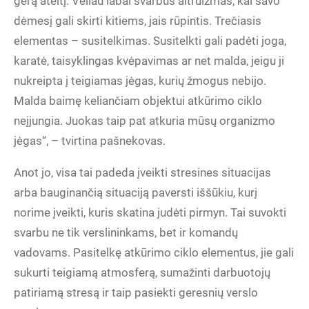
gerą ateitį. Vėliau labai svarbus altruizmas, kai savo
dėmesį gali skirti kitiems, jais rūpintis. Trečiasis
elementas – susitelkimas. Susitelkti gali padėti joga,
karatė, taisyklingas kvėpavimas ar net malda, jeigu ji
nukreipta į teigiamas jėgas, kurių žmogus nebijo.
Malda baimę keliančiam objektui atkūrimo ciklo
neįjungia. Juokas taip pat atkuria mūsų organizmo
jėgas“, – tvirtina pašnekovas.
Anot jo, visa tai padeda įveikti stresines situacijas
arba bauginančią situaciją paversti iššūkiu, kurį
norime įveikti, kuris skatina judėti pirmyn. Tai suvokti
svarbu ne tik verslininkams, bet ir komandų
vadovams. Pasitelkę atkūrimo ciklo elementus, jie gali
sukurti teigiamą atmosferą, sumažinti darbuotojų
patiriamą stresą ir taip pasiekti geresnių verslo