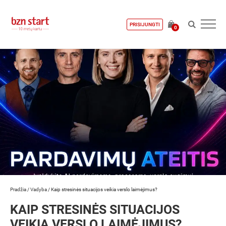
PRISIJUNGTI
0
Pradžia
/
Vadyba
/
Kaip stresinės situacijos veikia verslo laimėjimus?
KAIP STRESINĖS SITUACIJOS
VEIKIA VERSLO LAIMĖJIMUS?