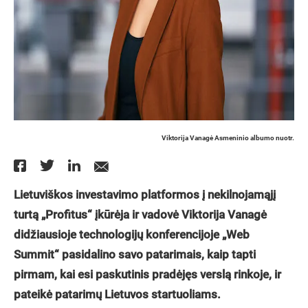
Viktorija Vanagė Asmeninio albumo nuotr.
Lietuviškos investavimo platformos į nekilnojamąjį
turtą „Profitus“ įkūrėja ir vadovė Viktorija Vanagė
didžiausioje technologijų konferencijoje „Web
Summit“ pasidalino savo patarimais, kaip tapti
pirmam, kai esi paskutinis pradėjęs verslą rinkoje, ir
pateikė patarimų Lietuvos startuoliams.