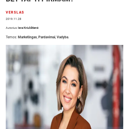
VERSLAS
2019.11.28
Autorius:
Ieva Kniukštienė
Temos:
Marketingas
,
Pardavimai
,
Vadyba
.