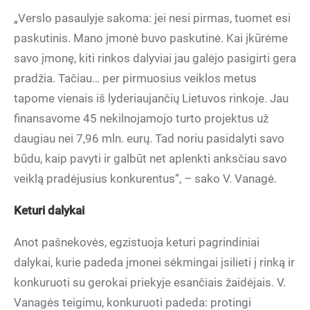
„Verslo pasaulyje sakoma: jei nesi pirmas, tuomet esi
paskutinis. Mano įmonė buvo paskutinė. Kai įkūrėme
savo įmonę, kiti rinkos dalyviai jau galėjo pasigirti gera
pradžia. Tačiau… per pirmuosius veiklos metus
tapome vienais iš lyderiaujančių Lietuvos rinkoje. Jau
finansavome 45 nekilnojamojo turto projektus už
daugiau nei 7,96 mln. eurų. Tad noriu pasidalyti savo
būdu, kaip pavyti ir galbūt net aplenkti anksčiau savo
veiklą pradėjusius konkurentus“, – sako V. Vanagė.
Keturi dalykai
Anot pašnekovės, egzistuoja keturi pagrindiniai
dalykai, kurie padeda įmonei sėkmingai įsilieti į rinką ir
konkuruoti su gerokai priekyje esančiais žaidėjais. V.
Vanagės teigimu, konkuruoti padeda: protingi