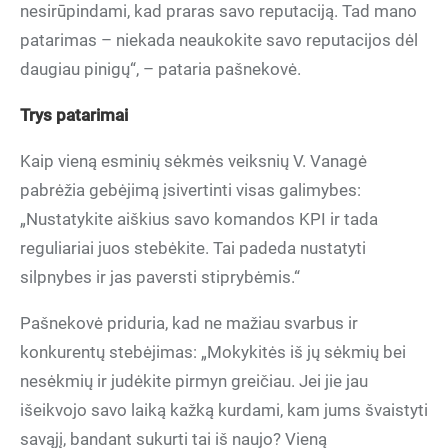
nesirūpindami, kad praras savo reputaciją. Tad mano
patarimas – niekada neaukokite savo reputacijos dėl
daugiau pinigų“, – pataria pašnekovė.
Trys patarimai
Kaip vieną esminių sėkmės veiksnių V. Vanagė
pabrėžia gebėjimą įsivertinti visas galimybes:
„Nustatykite aiškius savo komandos KPI ir tada
reguliariai juos stebėkite. Tai padeda nustatyti
silpnybes ir jas paversti stiprybėmis.“
Pašnekovė priduria, kad ne mažiau svarbus ir
konkurentų stebėjimas: „Mokykitės iš jų sėkmių bei
nesėkmių ir judėkite pirmyn greičiau. Jei jie jau
išeikvojo savo laiką kažką kurdami, kam jums švaistyti
savąjį, bandant sukurti tai iš naujo? Vieną