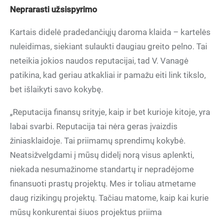
Neprarasti užsispyrimo
Kartais didelė pradedančiųjų daroma klaida – kartelės
nuleidimas, siekiant sulaukti daugiau greito pelno. Tai
neteikia jokios naudos reputacijai, tad V. Vanagė
patikina, kad geriau atkakliai ir pamažu eiti link tikslo,
bet išlaikyti savo kokybę.
„Reputacija finansų srityje, kaip ir bet kurioje kitoje, yra
labai svarbi. Reputacija tai nėra geras įvaizdis
žiniasklaidoje. Tai priimamų sprendimų kokybė.
Neatsižvelgdami į mūsų didelį norą visus aplenkti,
niekada nesumažinome standartų ir nepradėjome
finansuoti prastų projektų. Mes ir toliau atmetame
daug rizikingų projektų. Tačiau matome, kaip kai kurie
mūsų konkurentai šiuos projektus priima