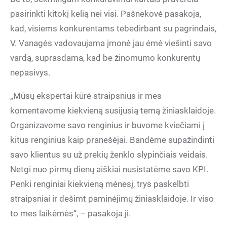
pasirinkti kitokį kelią nei visi. Pašnekovė pasakoja,
kad, visiems konkurentams tebedirbant su pagrindais,
V. Vanagės vadovaujama įmonė jau ėmė viešinti savo
vardą, suprasdama, kad be žinomumo konkurentų
nepasivys.
„Mūsų ekspertai kūrė straipsnius ir mes
komentavome kiekvieną susijusią temą žiniasklaidoje.
Organizavome savo renginius ir buvome kviečiami į
kitus renginius kaip pranešėjai. Bandėme supažindinti
savo klientus su už prekių ženklo slypinčiais veidais.
Netgi nuo pirmų dienų aiškiai nusistatėme savo KPI.
Penki renginiai kiekvieną mėnesį, trys paskelbti
straipsniai ir dešimt paminėjimų žiniasklaidoje. Ir viso
to mes laikėmės“, – pasakoja ji.