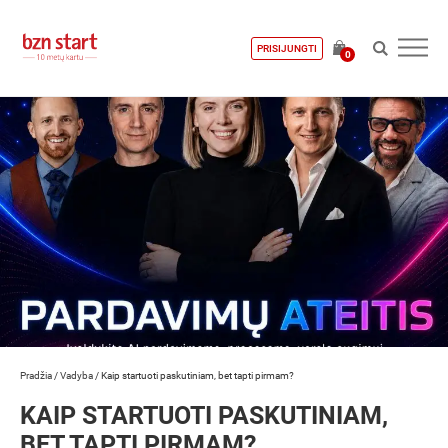
PRISIJUNGTI
0
Pradžia
/
Vadyba
/
Kaip startuoti paskutiniam, bet tapti pirmam?
KAIP STARTUOTI PASKUTINIAM,
BET TAPTI PIRMAM?