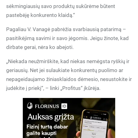
sėkmingiausių savo produktų sukūrėme būtent
pastebėję konkurento klaidą.“
Pagaliau V. Vanagė pabrėžia svarbiausią patarimą –
pasitikėjimą savimi ir savo jėgomis. Jeigu žinote, kad
dirbate gerai, nėra ko abejoti.
„Niekada neužmirškite, kad niekas nemėgsta ryškių ir
geriausių. Net jei sulaukiate konkurentų puolimo ar
nepageidaujamo žiniasklaidos dėmesio, nesustokite ir
judėkite į priekį“, – linki „Profitus“ įkūrėja.