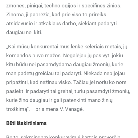
žmonės, pinigai, technologijos ir specifinės žinios.
Žinoma, ji pabrėžia, kad prie viso to prireiks
atsidavusio ir atkaklaus darbo, siekiant padaryti
daugiau nei kiti.
„Kai mūsų konkurentai mus lenkė keleriais metais, jų
komandos buvo mažos. Negalėjau jų pasivyti jokiu
kitu būdu nei pasamdydama daugiau žmonių, kurie
man padėtų greičiau tai padaryti. Niekada nebijojau
pripažinti, kad nežinau visko. Tačiau jei noriu ko nors
pasiekti ir padaryti tai greitai, turiu pasamdyti žmonių,
kurie žino daugiau ir gali patenkinti mano žinių
troškimą“, – prisimena V. Vanagė.
Būti išskirtiniams
Be to, sėkmingam konkuravimui kartais praverčia