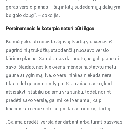
geras verslo planas – šių ir kitų sudedamųjų dalių yra
be galo daug“, – sako jis.
Pereinamasis laikotarpis neturi būti ilgas
Baimė pakeisti nusistovėjusią tvarką yra vienas iš
pagrindinių trukdžių, stabdančių nuosavo verslo
kūrimo planus. Samdomas darbuotojas gali planuoti
savo išlaidas, nes kiekvieną mėnesį nustatytu metu
gauna atlyginimą. Na, o verslininkas niekada nėra
tikras dėl gaunamo atlygio. S. Jovaišas sako, kad
atsisakyti stabilių pajamų yra sunku, todėl, norint
pradėti savo verslą, galimi keli variantai, kaip
finansiškai nenukentėjus palikti samdomą darbą.
„Galima pradėti verslą dar dirbant arba turint pasyvias