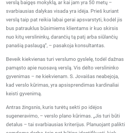
verslą baigęs mokyklą, ar kai jam yra 50 metų –
svarbiausias dalykas visada yra idėja. Prieš kuriant
verslą taip pat reikia labai gerai apsvarstyti, kodėl jis
bus patrauklus būsimiems klientams ir kuo skirsis
nuo kitų verslininkų, darančių tą patį arba siūlančių
panašią paslaugą“, – pasakoja konsultantas.
Beveik kiekvienas turi verslumo gyslelę, todėl dažnas
pamąsto apie nuosavą verslą. Vis dėlto verslininko
gyvenimas – ne kiekvienam. S. Jovaišas neabejoja,
kad verslo kūrimas, yra apsisprendimas kardinaliai
keisti gyvenimą.
Antras žingsnis, kuris turėtų sekti po idėjos
sugeneravimo, – verslo plano kūrimas. „Jis turi būti
detalus – tai svarbiausias kriterijus. Planuojant palikti