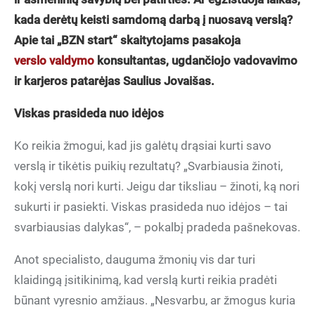
kada derėtų keisti samdomą darbą į nuosavą verslą?
Apie tai „BZN start“ skaitytojams pasakoja
verslo valdymo
konsultantas, ugdančiojo vadovavimo
ir karjeros patarėjas Saulius Jovaišas.
Viskas prasideda nuo idėjos
Ko reikia žmogui, kad jis galėtų drąsiai kurti savo
verslą ir tikėtis puikių rezultatų? „Svarbiausia žinoti,
kokį verslą nori kurti. Jeigu dar tiksliau – žinoti, ką nori
sukurti ir pasiekti. Viskas prasideda nuo idėjos – tai
svarbiausias dalykas“, – pokalbį pradeda pašnekovas.
Anot specialisto, dauguma žmonių vis dar turi
klaidingą įsitikinimą, kad verslą kurti reikia pradėti
būnant vyresnio amžiaus. „Nesvarbu, ar žmogus kuria