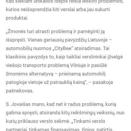
kad siekiant unikalios idėjos reikia ieškoti problemos,
kurios neišsprendžia kiti verslai arba jau sukurti
produktai.
„Žmonės turi atrasti problemą ir pamėginti ją
išspręsti. Vienas geriausių pavyzdžių Lietuvoje –
automobilių nuomos „CityBee“ atsiradimas. Tai
klasikinis pavyzdys to, kaip taikliai verslininkai įžvelgė
viešojo transporto problemą Vilniuje ir pasiūlė
žmonėms alternatyvą – prieinamą automobilį
patogioje vietoje už patrauklią kainą“, – pasakoja
pašnekovas.
S. Jovaišas mano, kad net ir radus problemą, kurią
galima spręsti, atsiranda kitų reikšmingų veiksnių, nuo
kurių priklauso verslo sėkmė. „Tinkami verslo
partneriai, tinkamas finansavimas, žinios, patirtis,