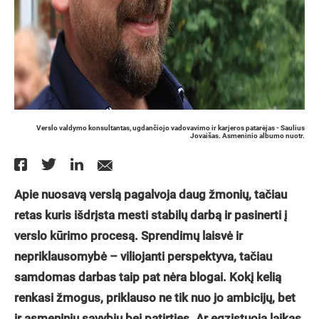
Verslo valdymo konsultantas, ugdančiojo vadovavimo ir karjeros patarėjas - Saulius
Jovaišas. Asmeninio albumo nuotr.
Apie nuosavą verslą pagalvoja daug žmonių, tačiau
retas kuris išdrįsta mesti stabilų darbą ir pasinerti į
verslo kūrimo procesą. Sprendimų laisvė ir
nepriklausomybė – viliojanti perspektyva, tačiau
samdomas darbas taip pat nėra blogai. Kokį kelią
renkasi žmogus, priklauso ne tik nuo jo ambicijų, bet
ir asmeninių savybių bei patirties. Ar egzistuoja laikas,