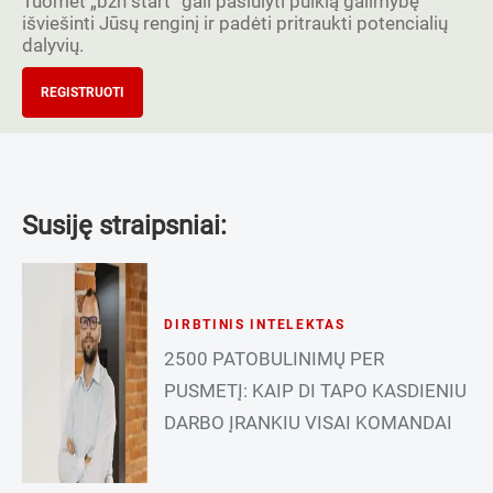
Tuomet „bzn start” gali pasiūlyti puikią galimybę
išviešinti Jūsų renginį ir padėti pritraukti potencialių
dalyvių.
REGISTRUOTI
Susiję straipsniai:
DIRBTINIS INTELEKTAS
2500 PATOBULINIMŲ PER
PUSMETĮ: KAIP DI TAPO KASDIENIU
DARBO ĮRANKIU VISAI KOMANDAI