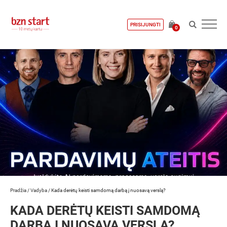
PRISIJUNGTI
0
Pradžia
/
Vadyba
/
Kada derėtų keisti samdomą darbą į nuosavą verslą?
KADA DERĖTŲ KEISTI SAMDOMĄ
DARBĄ Į NUOSAVĄ VERSLĄ?