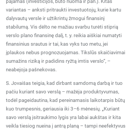
pajamas (investicijos, buto nuoma ir pan.). Kitas
variantas – anksti pritraukti investuotojų, kurie kartu
dalyvautų versle ir užtikrintų žmogui finansinį
stabilumą. Vis dėlto ne mažiau svarbu turėti stiprią
verslo plano finansinę dalį, t. y. reikia aiškiai numatyti
finansinius srautus ir tai, kas vyks tuo metu, jei
įplaukos nebus prognozuojamas. Tikslūs skaičiavimai
sumažins riziką ir padidins ryžtą imtis verslo“, –
neabejoja pašnekovas.
S. Jovaišas teigia, kad dirbant samdomą darbą ir tuo
pačiu kuriant savo verslą – mažėja produktyvumas,
todėl pageidautina, kad pereinamasis laikotarpis būtų
kuo trumpesnis, geriausia iki 3–6 mėnesių. „Kuriant
savo verslą įsitraukimo lygis yra labai aukštas ir kita
veikla tiesiog nueina į antrą planą – tampi neefektyvus