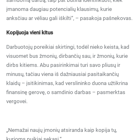
samdomą darbą, taip pat būtina identifikuoti, kiek
įmanoma daugiau potencialių klausimų, kurie
anksčiau ar vėliau gali iškilti“, – pasakoja pašnekovas.
Kopijuoja vieni kitus
Darbuotojų poreikiai skirtingi, todėl nieko keista, kad
visuomet bus žmonių, dirbančių sau, ir žmonių, kurie
dirbs kitiems. Abu pasirinkimai turi savo pliusų ir
minusų, tačiau viena iš dažniausiai pasitaikančių
klaidų – įsitikinimas, kad verslininko duona užtikrina
finansinę gerovę, o samdinio darbas – pasmerktas
vergovei.
„Nemažai naujų įmonių atsiranda kaip kopija tų,
kurioms puikiai sekasi.“