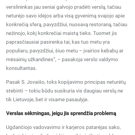
verslininkas jau seniai galvojo pradėti verslą, tačiau
neturėjo savo idėjos arba visą gyvenimą svajojo apie
konkrečią sferą, pavyzdžiui, nuosavą restoraną, tačiau
nežinojo, kokį konkrečiai maistą tieks. Tuomet jis
paprasčiausiai pasirenka tai, kas tuo metu yra
populiaru, pavyzdžiui, šiuo metu – įvairios kebabų ar
mėsainių užkandinės“, – pasakoja verslo valdymo
konsultantas.
Pasak S. Jovaišo, toks kopijavimo principas neturėtų
stebinti – tokiu būdu susikuria vis daugiau verslų ne
tik Lietuvoje, bet ir visame pasaulyje.
Verslas sėkmingas, jeigu jis sprendžia problemą
Ugdančiojo vadovavimo ir karjeros patarėjas sako,