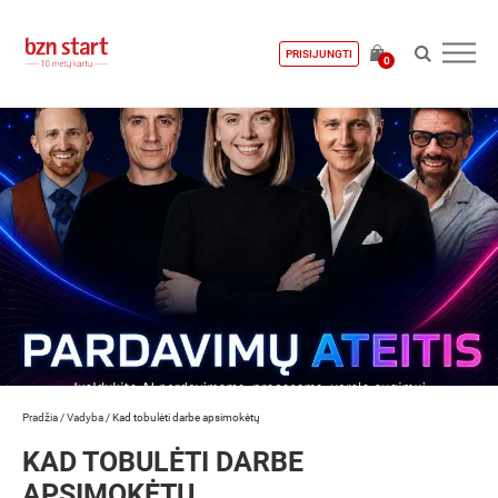
PRISIJUNGTI
0
Pradžia
/
Vadyba
/
Kad tobulėti darbe apsimokėtų
KAD TOBULĖTI DARBE
APSIMOKĖTŲ