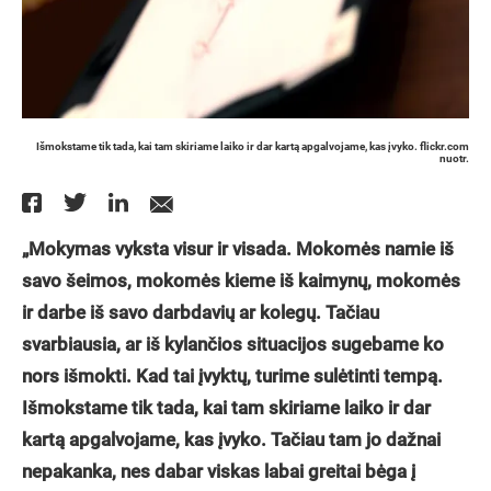
Išmokstame tik tada, kai tam skiriame laiko ir dar kartą apgalvojame, kas įvyko. flickr.com
nuotr.
„Mokymas vyksta visur ir visada. Mokomės namie iš
savo šeimos, mokomės kieme iš kaimynų, mokomės
ir darbe iš savo darbdavių ar kolegų. Tačiau
svarbiausia, ar iš kylančios situacijos sugebame ko
nors išmokti. Kad tai įvyktų, turime sulėtinti tempą.
Išmokstame tik tada, kai tam skiriame laiko ir dar
kartą apgalvojame, kas įvyko. Tačiau tam jo dažnai
nepakanka, nes dabar viskas labai greitai bėga į