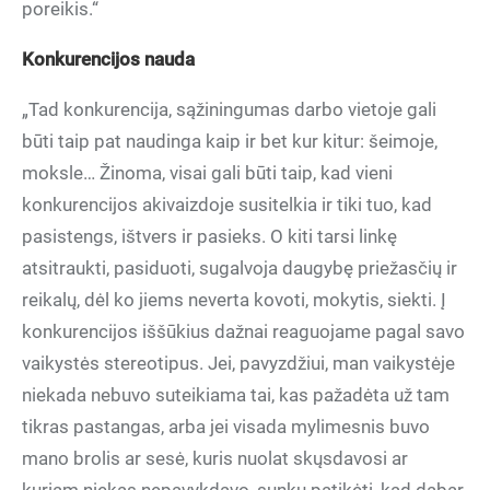
poreikis.“
Konkurencijos nauda
„Tad konkurencija, sąžiningumas darbo vietoje gali
būti taip pat naudinga kaip ir bet kur kitur: šeimoje,
moksle… Žinoma, visai gali būti taip, kad vieni
konkurencijos akivaizdoje susitelkia ir tiki tuo, kad
pasistengs, ištvers ir pasieks. O kiti tarsi linkę
atsitraukti, pasiduoti, sugalvoja daugybę priežasčių ir
reikalų, dėl ko jiems neverta kovoti, mokytis, siekti. Į
konkurencijos iššūkius dažnai reaguojame pagal savo
vaikystės stereotipus. Jei, pavyzdžiui, man vaikystėje
niekada nebuvo suteikiama tai, kas pažadėta už tam
tikras pastangas, arba jei visada mylimesnis buvo
mano brolis ar sesė, kuris nuolat skųsdavosi ar