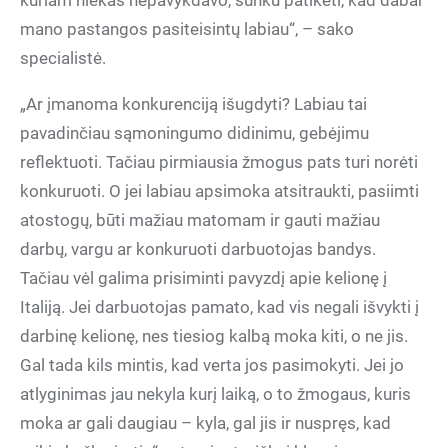
kuriam niekas nepavykdavo, sunku patikėti, kad dabar
mano pastangos pasiteisintų labiau“, – sako
specialistė.
„Ar įmanoma konkurenciją išugdyti? Labiau tai
pavadinčiau sąmoningumo didinimu, gebėjimu
reflektuoti. Tačiau pirmiausia žmogus pats turi norėti
konkuruoti. O jei labiau apsimoka atsitraukti, pasiimti
atostogų, būti mažiau matomam ir gauti mažiau
darbų, vargu ar konkuruoti darbuotojas bandys.
Tačiau vėl galima prisiminti pavyzdį apie kelionę į
Italiją. Jei darbuotojas pamato, kad vis negali išvykti į
darbinę kelionę, nes tiesiog kalbą moka kiti, o ne jis.
Gal tada kils mintis, kad verta jos pasimokyti. Jei jo
atlyginimas jau nekyla kurį laiką, o to žmogaus, kuris
moka ar gali daugiau – kyla, gal jis ir nuspręs, kad