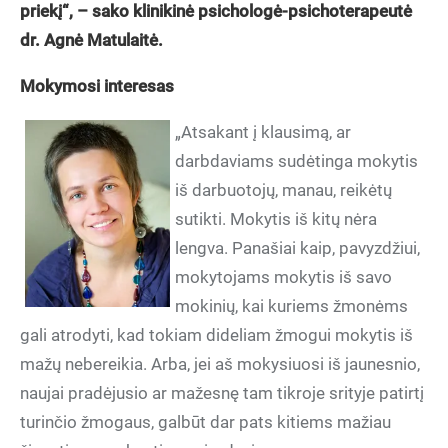
priekį“, – sako klinikinė psichologė-psichoterapeutė
dr. Agnė Matulaitė.
Mokymosi interesas
„Atsakant į klausimą, ar
darbdaviams sudėtinga mokytis
iš darbuotojų, manau, reikėtų
sutikti. Mokytis iš kitų nėra
lengva. Panašiai kaip, pavyzdžiui,
mokytojams mokytis iš savo
mokinių, kai kuriems žmonėms
gali atrodyti, kad tokiam dideliam žmogui mokytis iš
mažų nebereikia. Arba, jei aš mokysiuosi iš jaunesnio,
naujai pradėjusio ar mažesnę tam tikroje srityje patirtį
turinčio žmogaus, galbūt dar pats kitiems mažiau