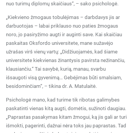
nuo turimų diplomų skaičiaus“, – sako psichologė.
„Kiekvieno žmogaus tobulėjimas – darbdavys jis ar
darbuotojas – labai priklauso nuo paties žmogaus
noro, jo pasiryžimo augti ir auginti save. Kai skaičiau
paskaitas Oksfordo universitete, mane sužavėjo
užrašas virš vienų vartų: „Didžiuojamės, kad šiame
universitete kiekvienas žinantysis pavirsta nežinančiu,
klausiančiu.“ Tai savybė, kurią, manau, svarbu
išsaugoti visą gyvenimą… Gebėjimas būti smalsiam,
besidominčiam“, – tikina dr. A. Matulaitė.
Psichologė mano, kad turime tik ribotas galimybes
paskatinti vienas kitą augti, domėtis, sužinoti daugiau.
„Paprastas pasakymas kitam žmogui, ką jis gali ar turi
išmokti, pagerinti, dažnai nėra toks jau paprastas. Tad