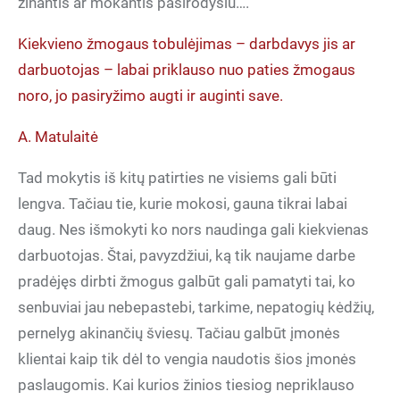
žinantis ar mokantis pasirodysiu….
Kiekvieno žmogaus tobulėjimas – darbdavys jis ar
darbuotojas – labai priklauso nuo paties žmogaus
noro, jo pasiryžimo augti ir auginti save.
A. Matulaitė
Tad mokytis iš kitų patirties ne visiems gali būti
lengva. Tačiau tie, kurie mokosi, gauna tikrai labai
daug. Nes išmokyti ko nors naudinga gali kiekvienas
darbuotojas. Štai, pavyzdžiui, ką tik naujame darbe
pradėjęs dirbti žmogus galbūt gali pamatyti tai, ko
senbuviai jau nebepastebi, tarkime, nepatogių kėdžių,
pernelyg akinančių šviesų. Tačiau galbūt įmonės
klientai kaip tik dėl to vengia naudotis šios įmonės
paslaugomis. Kai kurios žinios tiesiog nepriklauso