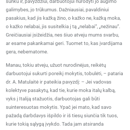
sunku ir, pavyzdžiui, darbuotojui nurodyti jo augimo
galimybes, jo trūkumus. Dažniausiai, pavaldiniui
pasakius, kad jis kažką žino, o kažko ne, kažką moka,
o kažko nelabai, jis susitelkia į tą „nelabai“, „nežinau“.
Greičiausiai įsižeidžia, nes šiuo atveju mums svarbu,
ar esame pakankamai geri. Tuomet to, kas įvardijama
gera, nebematome.
Manau, tokiu atveju, užuot nurodinėjus, reikėtų
darbuotojui sukurti poreikį mokytis, tobulėti, – pataria
dr. A. Matulaitė ir pateikia pavyzdį: – Jei vadovas
kolektyve pasakytų, kad tie, kurie moka italų kalbą,
vyks į Italiją stažuotis, darbuotojas gali būti
suinteresuotas mokytis. Ypač jei mato, kad savo
pažadą darbdavys išpildo ir iš tiesų siunčia tik tuos,
kurie tokią sąlygą įvykdo. Tada jam atsiranda