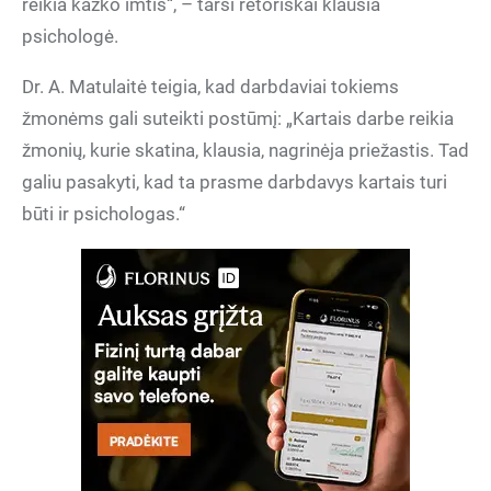
reikia kažko imtis“, – tarsi retoriškai klausia
psichologė.
Dr. A. Matulaitė teigia, kad darbdaviai tokiems
žmonėms gali suteikti postūmį: „Kartais darbe reikia
žmonių, kurie skatina, klausia, nagrinėja priežastis. Tad
galiu pasakyti, kad ta prasme darbdavys kartais turi
būti ir psichologas.“