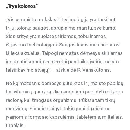
„Trys kolonos“
„Visas maisto mokslas ir technologija yra tarsi ant
trijų kolonų: saugos, aprūpinimo maistu, sveikumo.
Šios sritys yra nuolatos tiriamos, tobulinamos
išgavimo technologijos. Saugos klausimas nuolatos
išlieka aktualus. Taipogi nemažas dėmesys skiriamas
ir autentiškumui, nes neretai pasitaiko įvairių maisto
falsifikavimo atvejų“, – atskleidė R. Venskutonis.
Ne ką mažesnis dėmesys sutelktas ir į maisto papildų
bei vitaminų gamybą. Jie naudojami papildyti mitybos
racioną, kai žmogaus organizmui trūksta tam tikrų
medžiagų. Šiandien įsigyti tokių papildų siūloma
įvairiomis formose: kapsulėmis, tabletėmis, milteliais,
tirpalais.