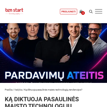
PRISIJUNGTI
0
Pradžia
/
Vadyba
/
Ką diktuoja pasaulinės maisto technologijų tendencijos?
KĄ DIKTUOJA PASAULINĖS
MAISTO TECHNOLOGIJŲ