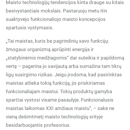
Maisto technologijų tendencijos kinta drauge su kitais
besivystančiais mokslais. Pastaruoju metu itin
suaktyvėjo funkcionaliojo maisto koncepcijos
spartusis vystymasis.
„Tai maistas, kuris be pagrindinių savo funkcijų:
žmogaus organizmą aprūpinti energija ir
„statybinėmis medžiagomis“ dar suteikia ir papildomą
vertę – pagerina jo savijautą arba sumažina tam tikrų
ligų susirgimo rizikas. Jeigu įrodoma, kad pasirinktas
maistas atlieka tokią funkciją, jis priskiriamas
funkcionaliajam maistui. Tokių produktų gamyba
sparčiai vystosi visame pasaulyje. Funkcionalusis
maistas laikomas XXI amžiaus maistu“, – sakė ne
vieną dešimtmetį maisto technologijų srityje
besidarbuojantis profesorius.