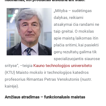
„Mityba – sudėtingas
dalykas, reikiami
atsakymai čia randami ne
taip greitai. O mokslas
apie maistą laikomas itin
plačia sritimi, kai pasiekti
gerų rezultatų galima tik
specializuojantis siaurose
srityse“, –teigia
Kauno technologijos universiteto
(KTU) Maisto mokslo ir technologijos katedros
profesorius Rimantas Petras Venskutonis (nuotr.
kairėje).
Amž
iaus atradimas
– funkcionalusis maistas