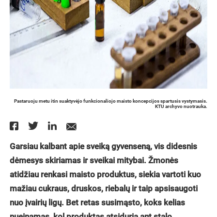
Pastaruoju metu itin suaktyvėjo funkcionaliojo maisto koncepcijos spartusis vystymasis.
KTU archyvo nuotrauka.
Garsiau kalbant apie sveiką gyvenseną, vis didesnis
dėmesys skiriamas ir sveikai mitybai. Žmonė
s
atid
žiau renkasi maisto produktus, siekia vartoti kuo
mažiau cukraus, druskos, riebalų ir taip apsisaugoti
nuo į
vairi
ų
lig
ų
. Bet retas susim
ą
sto, koks kelias
nueinamas, kol produktas atsiduria ant stalo.