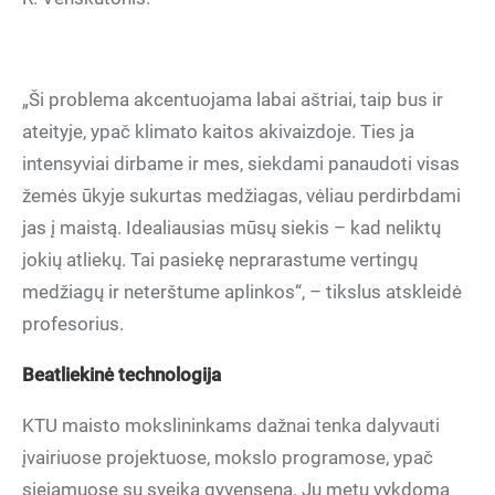
„Ši problema akcentuojama labai aštriai, taip bus ir
ateityje, ypač klimato kaitos akivaizdoje. Ties ja
intensyviai dirbame ir mes, siekdami panaudoti visas
žemės ūkyje sukurtas medžiagas, vėliau perdirbdami
jas į maistą. Idealiausias mūsų siekis – kad neliktų
jokių atliekų. Tai pasiekę neprarastume vertingų
medžiagų ir neterštume aplinkos“, – tikslus atskleidė
profesorius.
Beatliekin
ė technologija
KTU maisto mokslininkams dažnai tenka dalyvauti
įvairiuose projektuose, mokslo programose, ypač
siejamuose su sveika gyvensena. Jų metu vykdoma