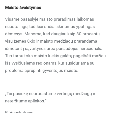
Maisto švaistymas
Visame pasaulyje maisto praradimas laikomas
nuostolingu, tad šiai sričiai skiriamas ypatingas
dėmesys. Manoma, kad daugiau kaip 30 procentų
visų žemės ūkio ir maisto medžiagų prarandama
išmetant į sąvartynus arba panaudojus neracionaliai.
Tuo tarpu toks maisto kiekis galėtų pagelbėti mažiau
išsivysčiusiems regionams, kur susiduriama su
problema aprūpinti gyventojus maistu.
„Tai pasiekę neprarastume vertingų medžiagų ir
neterštume aplinkos.“
R. Venskutonis.