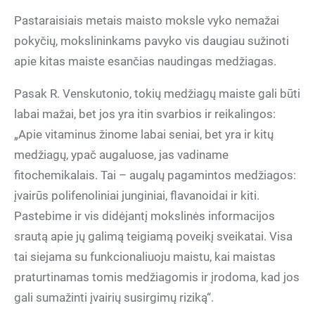
Pastaraisiais metais maisto moksle vyko nemažai
pokyčių, mokslininkams pavyko vis daugiau sužinoti
apie kitas maiste esančias naudingas medžiagas.
Pasak R. Venskutonio, tokių medžiagų maiste gali būti
labai mažai, bet jos yra itin svarbios ir reikalingos:
„Apie vitaminus žinome labai seniai, bet yra ir kitų
medžiagų, ypač augaluose, jas vadiname
fitochemikalais. Tai – augalų pagamintos medžiagos:
įvairūs polifenoliniai junginiai, flavanoidai ir kiti.
Pastebime ir vis didėjantį mokslinės informacijos
srautą apie jų galimą teigiamą poveikį sveikatai. Visa
tai siejama su funkcionaliuoju maistu, kai maistas
praturtinamas tomis medžiagomis ir įrodoma, kad jos
gali sumažinti įvairių susirgimų riziką“.