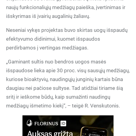
naujų funkcionaliųjų medžiagų paieška, įvertinimas ir
išskyrimas iš įvairių augalinių žaliavų.
Neseniai vykęs projektas buvo skirtas uogų išspaudų
efektyvumo didinimui, kuomet išspaudos
perdirbamos į vertingas medžiagas.
„Gaminant sultis nuo bendros uogos masės
išspaudose lieka apie 30 proc. visų sausųjų medžiagų,
kuriose bioaktyvių, naudingųjų junginių kartais būna
daugiau nei pačiose sultyse. Tad atidžiai tiriame šią
sritį ir ieškome būdų, kaip sumažinti naudingų
medžiagų išmetimo kiekį“, – teigė R. Venskutonis.