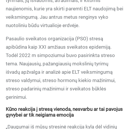
tyrimais, jų išvadomis, atradimais, ir kitomis
naujienomis, kurie yra skirti paremti ELT naudojimą bei
veiksmingumą. Jau antrus metus renginys vyko
nuotoliniu būdu virtualioje erdvėje.
Pasaulio sveikatos organizacija (PSO) stresą
apibūdina kaip XXI amžiaus sveikatos epidemiją.
Todėl 2022 m simpoziumui buvo pasirinkta streso
tema. Naujausių, pažangiausių mokslinių tyrimų
išvadų apžvalga ir analizė apie ELT veiksmingumą
streso valdymui, streso hormonų kiekio mažinimui,
streso padarinių mažinimui ir sveikatos būklės
gerinimui.
Kūno reakcija į stresą vienoda, nesvarbu ar tai pavojus
gyvybei ar tik neigiama emocija
„Daugumai iš mūsų stresinė reakcija kyla dėl vidinių