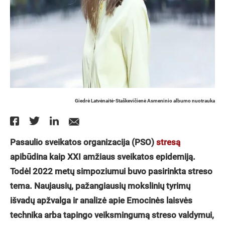
Giedrė Latvėnaitė-Staškevičienė Asmeninio albumo nuotrauka
Pasaulio sveikatos organizacija (PSO)
stresą
apibūdina kaip XXI amžiaus sveikatos epidemiją.
Todėl 2022 metų simpoziumui buvo pasirinkta streso
tema. Naujausių, pažangiausių mokslinių tyrimų
išvadų apžvalga ir analizė apie Emocinės laisvės
technika arba tapingo veiksmingumą streso valdymui,