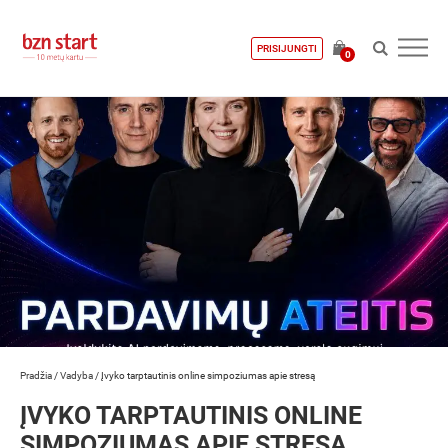
PRISIJUNGTI
0
Pradžia
/
Vadyba
/
Įvyko tarptautinis online simpoziumas apie stresą
ĮVYKO TARPTAUTINIS ONLINE
SIMPOZIUMAS APIE STRESĄ