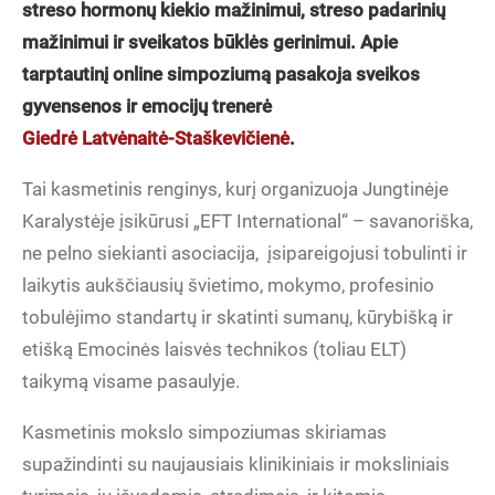
streso hormonų kiekio mažinimui, streso padarinių
mažinimui ir sveikatos būklės gerinimui. Apie
tarptautinį online simpoziumą pasakoja sveikos
gyvensenos ir emocijų trenerė
Giedrė Latvėnaitė-Staškevičienė
.
Tai kasmetinis renginys, kurį organizuoja Jungtinėje
Karalystėje įsikūrusi „EFT International“ – savanoriška,
ne pelno siekianti asociacija, įsipareigojusi tobulinti ir
laikytis aukščiausių švietimo, mokymo, profesinio
tobulėjimo standartų ir skatinti sumanų, kūrybišką ir
etišką Emocinės laisvės technikos (toliau ELT)
taikymą visame pasaulyje.
Kasmetinis mokslo simpoziumas skiriamas
supažindinti su naujausiais klinikiniais ir moksliniais