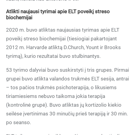
Atlikti naujausi tyrimai apie ELT poveikį streso
biochemijai
2020 m. buvo atliktas naujausias tyrimas apie ELT
poveikį streso biochemijai (tiesiogiai pakartojant
2012 m. Harvarde atliktą D.Church, Yount ir Brooks
tyrimą), kurio rezultatai buvo stulbinantys.
53 tyrimo dalyviai buvo suskirstyti į tris grupes. Pirmai
grupei buvo atlikta valandos trukmės ELT sesija, antrai
– tos pačios trukmės psichoterapija, o likusiems
tiriamiesiems nebuvo taikoma jokia terapija
(kontrolinė grupė). Buvo atliktas jų kortizolio kiekio
seilėse įvertinimas 30 minučių prieš terapiją ir 30 min.
po seanso.