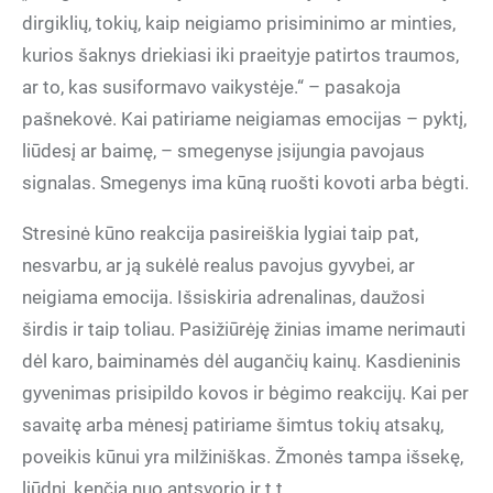
dirgiklių, tokių, kaip neigiamo prisiminimo ar minties,
kurios šaknys driekiasi iki praeityje patirtos traumos,
ar to, kas susiformavo vaikystėje.“ – pasakoja
pašnekovė. Kai patiriame neigiamas emocijas – pyktį,
liūdesį ar baimę, – smegenyse įsijungia pavojaus
signalas. Smegenys ima kūną ruošti kovoti arba bėgti.
Stresinė kūno reakcija pasireiškia lygiai taip pat,
nesvarbu, ar ją sukėlė realus pavojus gyvybei, ar
neigiama emocija. Išsiskiria adrenalinas, daužosi
širdis ir taip toliau. Pasižiūrėję žinias imame nerimauti
dėl karo, baiminamės dėl augančių kainų. Kasdieninis
gyvenimas prisipildo kovos ir bėgimo reakcijų. Kai per
savaitę arba mėnesį patiriame šimtus tokių atsakų,
poveikis kūnui yra milžiniškas. Žmonės tampa išsekę,
liūdni, kenčia nuo antsvorio ir t.t.