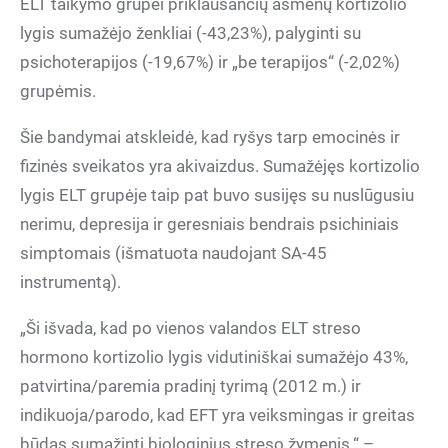
ELT taikymo grupei priklausančių asmenų kortizolio
lygis sumažėjo ženkliai (-43,23%), palyginti su
psichoterapijos (-19,67%) ir „be terapijos“ (-2,02%)
grupėmis.
Šie bandymai atskleidė, kad ryšys tarp emocinės ir
fizinės sveikatos yra akivaizdus. Sumažėjęs kortizolio
lygis ELT grupėje taip pat buvo susijęs su nuslūgusiu
nerimu, depresija ir geresniais bendrais psichiniais
simptomais (išmatuota naudojant SA-45
instrumentą).
„Ši išvada, kad po vienos valandos ELT streso
hormono kortizolio lygis vidutiniškai sumažėjo 43%,
patvirtina/paremia pradinį tyrimą (2012 m.) ir
indikuoja/parodo, kad EFT yra veiksmingas ir greitas
būdas sumažinti biologinius streso žymenis.“ –