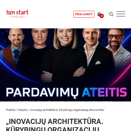
PRISIJUNGTI
0
Pradžia
/
Vadyba
/
„Inovacijų architektūra. Kūrybingų organizacijų ekonomika“
„INOVACIJŲ ARCHITEKTŪRA.
KŪRYBINGŲ ORGANIZACIJŲ