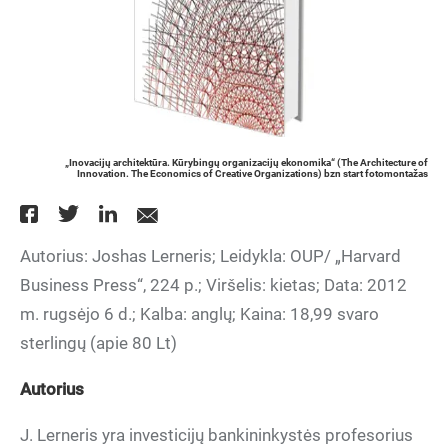
„Inovacijų architektūra. Kūrybingų organizacijų ekonomika“ (The Architecture of
Innovation. The Economics of Creative Organizations) bzn start fotomontažas
Autorius: Joshas Lerneris; Leidykla: OUP/ „Harvard
Business Press“, 224 p.; Viršelis: kietas; Data: 2012
m. rugsėjo 6 d.; Kalba: anglų; Kaina: 18,99 svaro
sterlingų (apie 80 Lt)
Autorius
J. Lerneris yra investicijų bankininkystės profesorius