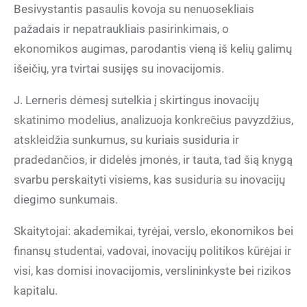
Besivystantis pasaulis kovoja su nenuosekliais
pažadais ir nepatraukliais pasirinkimais, o
ekonomikos augimas, parodantis vieną iš kelių galimų
išeičių, yra tvirtai susijęs su inovacijomis.
J. Lerneris dėmesį sutelkia į skirtingus inovacijų
skatinimo modelius, analizuoja konkrečius pavyzdžius,
atskleidžia sunkumus, su kuriais susiduria ir
pradedančios, ir didelės įmonės, ir tauta, tad šią knygą
svarbu perskaityti visiems, kas susiduria su inovacijų
diegimo sunkumais.
Skaitytojai: akademikai, tyrėjai, verslo, ekonomikos bei
finansų studentai, vadovai, inovacijų politikos kūrėjai ir
visi, kas domisi inovacijomis, verslininkyste bei rizikos
kapitalu.