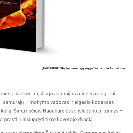
„HAGAKURĖ. Slaptoji samurajų knyga” Yamamoto Tsunetomo
smės paveikusi mįslingą Japonijos minties raidą. Tai
ių – samurajų – mokymo vadovas ir elgesio kodeksas
 kelią. Šimtmečiais Hagakurė buvo įslaptintas kūrinys –
perprasti ir išsiugdyti tikro kovotojo dvasią.