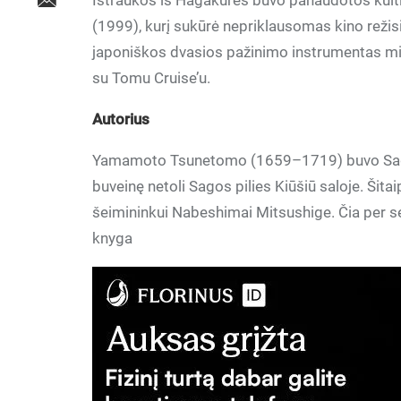
Ištraukos iš Hagakurės buvo panaudotos kulti
(1999), kurį sukūrė nepriklausomas kino reži
japoniškos dvasios pažinimo instrumentas mi
su Tomu Cruise’u.
Autorius
Yamamoto Tsunetomo (1659–1719) buvo Sagos 
buveinę netoli Sagos pilies Kiūšiū saloje. Šita
šeimininkui Nabeshimai Mitsushige. Čia per s
knyga