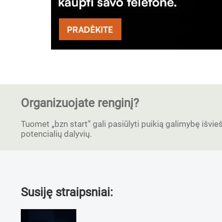
Organizuojate renginį?
Tuomet „bzn start” gali pasiūlyti puikią galimybę išvieši
potencialių dalyvių.
Susiję straipsniai: