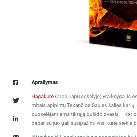
Aprašymas
Hagakurė
(arba Lapų šešėlyje) yra knyga, iš e
mitais apipintų Tekančios Saulės šalies kar
puoselėjantiems tikrąją bušido dvasią – Kario
dabar su juo gali susipažinti visi, kurie siekia 