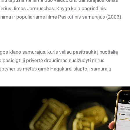
niu tapusiame filme Šuo vaiduoklis. Samurajaus kelias
sierius Jimas Jarmuschas. Knyga kaip pagrindinis
nima ir populiariame filme Paskutinis samurajus (2003)
klano samurajus, kuris vėliau pasitraukė į nuošalią
ip pasielgti jį privertė draudimas nusižudyti mirus
eptynerius metus gimė Hagakurė, slaptoji samurajų