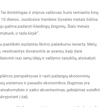
ai išmintingas ir stiprus valdovas, kuris remiantis kinų
io 10 dienos. Juodosios Vandens Gyvatės metais būtina
veju galima padaryti klaidingų žingsnių. Šiais metais
amatuok, o tada kirpk“.
 pasitikėti nuolatiniu likimo palankumu neverta. Metų
bs, nesišvaistys dovanomis ar avansu, kaip darė
isvinti nuo senų idėjų ir valdymo taisyklių, atsisakyti
i plėtros perspektyvas ir rasti pažangių ekonominių
ansų sistemos ir pasaulio ekonomikos žlugimas yra
atsakomybės ir saiko akcentavimas, gebėjimas sutelkti
ukrypstant į šalį.