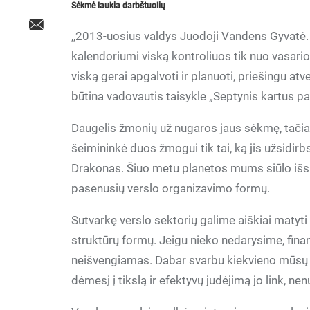
Sėkmė laukia darbštuolių
,,2013-uosius valdys Juodoji Vandens Gyvatė. T
kalendoriumi viską kontroliuos tik nuo vasar
viską gerai apgalvoti ir planuoti, priešingu at
būtina vadovautis taisykle „Septynis kartus p
Daugelis žmonių už nugaros jaus sėkmę, tačiau
šeimininkė duos žmogui tik tai, ką jis užsidir
Drakonas. Šiuo metu planetos mums siūlo išsila
pasenusių verslo organizavimo formų.
Sutvarkę verslo sektorių galime aiškiai matyt
struktūrų formų. Jeigu nieko nedarysime, fin
neišvengiamas. Dabar svarbu kiekvieno mūsų 
dėmesį į tikslą ir efektyvų judėjimą jo link, nen