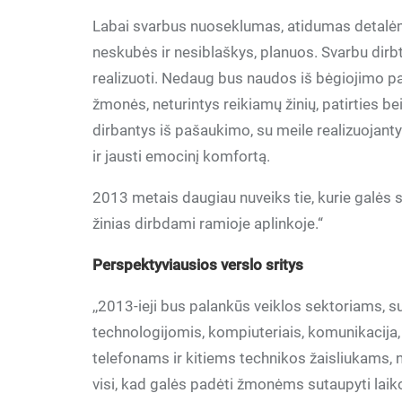
Labai svarbus nuoseklumas, atidumas detalėms,
neskubės ir nesiblaškys, planuos. Svarbu dirbti
realizuoti. Nedaug bus naudos iš bėgiojimo pas
žmonės, neturintys reikiamų žinių, patirties b
dirbantys iš pašaukimo, su meile realizuojant
ir jausti emocinį komfortą.
2013 metais daugiau nuveiks tie, kurie galės s
žinias dirbdami ramioje aplinkoje.“
Perspektyviausios verslo sritys
,,2013-ieji bus palankūs veiklos sektoriams, s
technologijomis, kompiuteriais, komunikacija,
telefonams ir kitiems technikos žaisliukams, 
visi, kad galės padėti žmonėms sutaupyti laiko