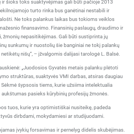
 ir šioks toks suaktyvėjimas gali būti pačioje 2013
kilnojamojo turto rinka bus ganėtinai nestabili ir
pralošti. Ne toks palankus laikas bus tokioms veiklos
 mažesnio finansavimo. Finansinių paslaugų, draudimo ir
, žmonių nepasitikėjimas. Gali būti sustiprinta jų
kinų sunkumų ir nuostolių šie banginiai ne tokį palankų
netikėtų nišų“, – įžvalgomis dalijasi tarologė L. Balsė.
auskienė: „Juodosios Gyvatės metais palanku plėtoti
dymo struktūras, suaktyvės VMI darbas, atsiras daugiau
jų. Sėkmė šypsosis tiems, kurie užsiima intelektualia
s aukštumas pasieks kūrybinių profesijų žmonės.
s tuos, kurie yra optimistiškai nusiteikę, padeda
 aktyvūs dirbdami, mokydamiesi ar studijuodami.
ojamas įvykių forsavimas ir pernelyg didelis skubėjimas.