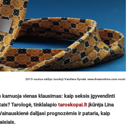
2013-uosius valdys Juodoji Vandens Gyvatė. www.dreamstime.com nuotr.
ius kamuoja vienas klausimas: kaip seksis įgyvendinti
is? Tarologė, tinklalapio
taroskopai.lt
įkūrėja Lina
Vainauskienė dalijasi prognozėmis ir pataria, kaip
isiais.