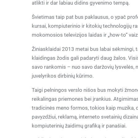
atlikti ir dar labiau didins gyvenimo tempą.
Švietimas taip pat bus paklausus, o ypač profe
kursai, kompiuterinio ir kitokių technologijų 
mokomosios televizijos laidas ir „how-to“ vai
Žiniasklaidai 2013 metai bus labai sėkmingi, t
klaidingas žodis gali padaryti daug žalos. Vis
savo rankomis – nuo savo daržovių lysvelės, 
juvelyrikos dirbinių kūrimo.
Taigi pelningos verslo nišos bus mokyti žmone
reikalingas priemones bei įrankius. Atgimimas 
tradicinės meno formos, tokios kaip muzika, da
pavyzdžiui, reklamą, interneto svetainių dizai
kompiuterinių žaidimų grafiką ir panašiai.