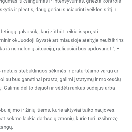
ngumas, tikslingumas ir intensyvumas, griežta kontrolė
kytis ir plėstis, daug geriau susiaurinti veiklos sritį ir
.
ėtingą galvosūkį, kurį žūtbūt reikia išspręsti.
ninkė Juodoji Gyvatė artimiausioje ateityje neužtikrins
s iš nemalonių situacijų, galiausiai bus apdovanoti“, –
3 metais stebuklingos sėkmės ir praturtėjimo vargu ar
 toliau bus ganėtinai prasta, galimi įstatymų ir mokesčių
. Galima dėl to dejuoti ir sėdėti rankas sudėjus arba
lėjimo ir žinių, tiems, kurie aktyviai taiko naujoves,
 pat sėkmė laukia darbščių žmonių, kurie turi užsibrėžę
stangų.