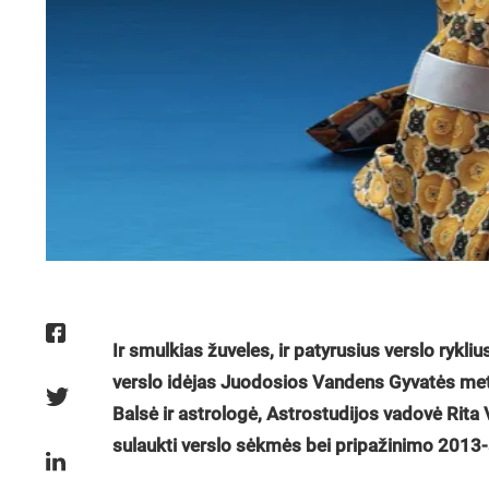
Ir smulkias žuveles, ir patyrusius verslo rykl
verslo idėjas Juodosios Vandens Gyvatės meta
Balsė ir astrologė, Astrostudijos vadovė Rita 
sulaukti verslo sėkmės bei pripažinimo 2013-a