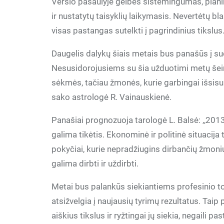
Verslo pasaulyje gelbės sistemingumas, plani
ir nustatytų taisyklių laikymasis. Nevertėtų blaš
visas pastangas sutelkti į pagrindinius tikslus
Daugelis dalykų šiais metais bus panašūs į sud
Nesusidorojusiems su šia užduotimi metų šeimi
sėkmės, tačiau žmonės, kurie garbingai išsisuk
sako astrologė R. Vainauskienė.
Panašiai prognozuoja tarologė L. Balsė: ,,201
galima tikėtis. Ekonominė ir politinė situacija
pokyčiai, kurie nepradžiugins dirbančių žmonių
galima dirbti ir uždirbti.
Metai bus palankūs siekiantiems profesinio tobu
atsižvelgia į naujausių tyrimų rezultatus. Taip
aiškius tikslus ir ryžtingai jų siekia, negaili pa