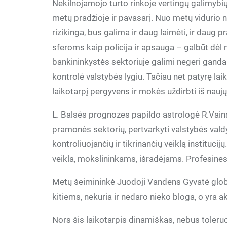
Nekilnojamojo turto rinkoje vertingų galimybių
metų pradžioje ir pavasarį. Nuo metų vidurio ne
rizikinga, bus galima ir daug laimėti, ir daug 
sferoms kaip policija ir apsauga – galbūt dėl
bankininkystės sektoriuje galimi negeri gandai
kontrolė valstybės lygiu. Tačiau net patyrę lai
laikotarpį pergyvens ir mokės uždirbti iš naujų 
L. Balsės prognozes papildo astrologė R.Vain
pramonės sektorių, pertvarkyti valstybės val
kontroliuojančių ir tikrinančių veiklą instituci
veikla, mokslininkams, išradėjams. Profesine
Metų šeimininkė Juodoji Vandens Gyvatė globo
kitiems, nekuria ir nedaro nieko bloga, o yra
Nors šis laikotarpis dinamiškas, nebus toleru