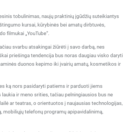
sinis tobulinimas, naujų praktinių įgūdžių suteikiantys
raštingumo kursai, kūrybinės bei amatų dirbtuvės,
zdo filmukai „YouTube“.
ačiau svarbu atsakingai žiūrėti į savo darbą, nes
iškai priešinga tendencija bus noras daugiau visko daryti
naminės duonos kepimo iki įvairių amatų, kosmetikos ir
s ką nors pasidaryti patiems ir parduoti jiems
laukia ir meno srities, tačiau pelningiausios bus ne
ilė ar teatras, o orientuotos į naujausias technologijas,
ną, mobiliųjų telefonų programų apipavidalinimą,