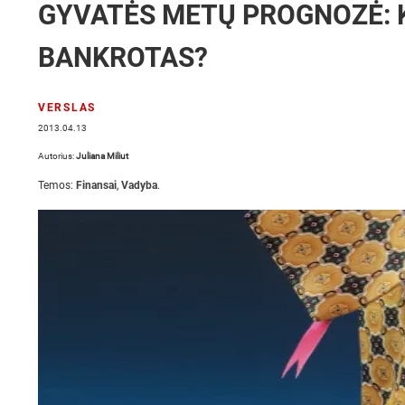
GYVATĖS METŲ PROGNOZĖ: K
BANKROTAS?
VERSLAS
2013.04.13
Autorius:
Juliana Miliut
Temos:
Finansai
,
Vadyba
.