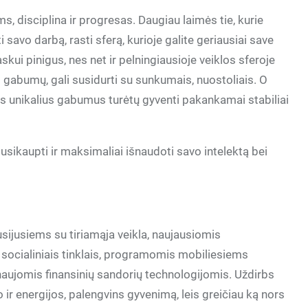
 disciplina ir progresas. Daugiau laimės tie, kurie
 savo darbą, rasti sferą, kurioje galite geriausiai save
kui pinigus, nes net ir pelningiausioje veiklos sferoje
ei gabumų, gali susidurti su sunkumais, nuostoliais. O
ys unikalius gabumus turėtų gyventi pakankamai stabiliai
usikaupti ir maksimaliai išnaudoti savo intelektą bei
usijusiems su tiriamąja veikla, naujausiomis
 socialiniais tinklais, programomis mobiliesiems
naujomis finansinių sandorių technologijomis. Uždirbs
 ir energijos, palengvins gyvenimą, leis greičiau ką nors