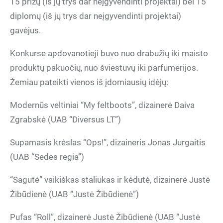
15 prizų (iš jų trys dar neįgyvendinti projektai) bei 15
diplomų (iš jų trys dar neįgyvendinti projektai)
gavėjus.
Konkurse apdovanotieji buvo nuo drabužių iki maisto
produktų pakuočių, nuo šviestuvų iki parfumerijos.
Žemiau pateikti vienos iš įdomiausių idėjų:
Modernūs veltiniai “My feltboots”, dizainerė Daiva
Zgrabskė (UAB “Diversus LT”)
Supamasis krėslas “Ops!”, dizaineris Jonas Jurgaitis
(UAB “Sedes regia”)
“Sagutė” vaikiškas staliukas ir kėdutė, dizainerė Justė
Žibūdienė (UAB “Justė Žibūdienė”)
Pufas “Roll”, dizainerė Justė Žibūdienė (UAB “Justė