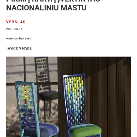
NACIONALINIU MASTU
VERSLAS
2012.05.15
Autorius:
bzn start
Temos:
Vadyba
.