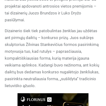
projektai apdovanoti antrosios vietos premijomis –
tai dizainerių Juozo Brundzos ir Luko Dryžo
pasiūlymai.
Dizainerio šiek tiek patobulintas ženklas jau uždėtas
ant pirmųjų daiktų – konkurso prizų. Juos sukūręs
skulptorius Žilvinas Stankevičius formos pasirinkimą
motyvuoja tuo, kad rutulys – paprasčiausia,
kompaktiškiausias forma, kurią materija įgauna
veikiama aplinkos. Kadangi buvo nežinoma, ant kokių
daiktų bus dedamas konkurso nugalėtojo ženkliukas,
pasirinkta neutraliausia forma, „sušildyta“ tradicinio
lietuviško ąžuolo.