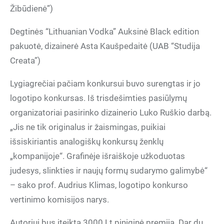
Žibūdienė”)
Degtinės “Lithuanian Vodka” Auksinė Black edition
pakuotė, dizainerė Asta Kaušpedaitė (UAB “Studija
Creata”)
Lygiagrečiai pačiam konkursui buvo surengtas ir jo
logotipo konkursas. Iš trisdešimties pasiūlymų
organizatoriai pasirinko dizainerio Luko Ruškio darbą.
„Jis ne tik originalus ir žaismingas, puikiai
išsiskiriantis analogiškų konkursų ženklų
„kompanijoje“. Grafinėje išraiškoje užkoduotas
judesys, slinkties ir naujų formų sudarymo galimybė“
– sako prof. Audrius Klimas, logotipo konkurso
vertinimo komisijos narys.
Autoriui bus įteikta 3000 Lt piniginė premija. Dar du