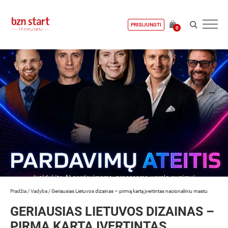
PRISIJUNGTI
0
Pradžia
/
Vadyba
/
Geriausias Lietuvos dizainas – pirmą kartą įvertintas nacionaliniu mastu
GERIAUSIAS LIETUVOS DIZAINAS –
PIRMĄ KARTĄ ĮVERTINTAS