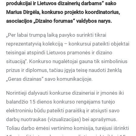
produkcijai ir Lietuvos dizainerių darbams“ sako
Marius Dirgėla, konkurso projekto koordinatorius,
asociacijos „Dizaino forumas“ valdybos narys.
„Per labai trumpą laiką pavyko surinkti tikrai
reprezentatyvią kolekciją – konkursui pateikti objektai
teisingai atspindi Lietuvos pramonės ir dizaino
situaciją“. Konkurso nugalėtojai gauna tik simbolinius
prizus ir diplomus, tačiau įgyja teisę naudoti ženklą
„Geras dizainas“ savo komunikacijoje.
Norintieji dalyvauti konkurse dizaineriai ir įmonės iki
balandžio 15 dienos konkurso rengėjams turėjo
elektroniniu būdu pateikti paraišką ir atsiųsti savo
darbų nuotraukas (vizualizacijas) bei aprašymus.
Toliau darbo ėmėsi vertinimo komisija, turėjusi išrinkti