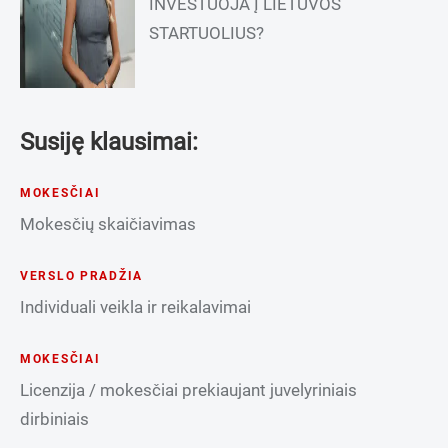
INVESTUOJA Į LIETUVOS
STARTUOLIUS?
Susiję klausimai:
MOKESČIAI
Mokesčių skaičiavimas
VERSLO PRADŽIA
Individuali veikla ir reikalavimai
MOKESČIAI
Licenzija / mokesčiai prekiaujant juvelyriniais
dirbiniais