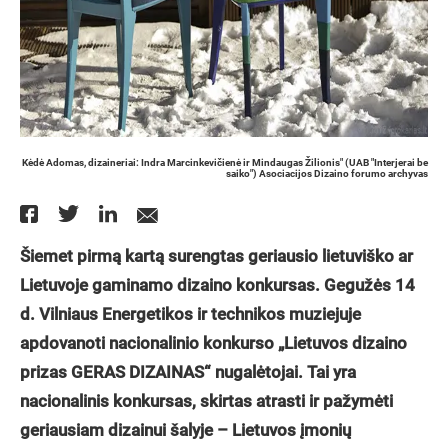
Kėdė Adomas, dizaineriai: Indra Marcinkevičienė ir Mindaugas Žilionis" (UAB "Interjerai be
saiko") Asociacijos Dizaino forumo archyvas
Šiemet pirmą kartą surengtas geriausio lietuviško ar
Lietuvoje gaminamo dizaino konkursas. Gegužės 14
d. Vilniaus Energetikos ir technikos muziejuje
apdovanoti nacionalinio konkurso „Lietuvos dizaino
prizas GERAS DIZAINAS“ nugalėtojai. Tai yra
nacionalinis konkursas, skirtas atrasti ir pažymėti
geriausiam dizainui šalyje – Lietuvos įmonių