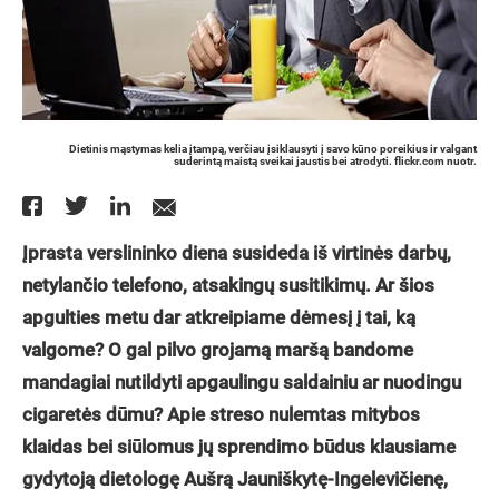
Dietinis mąstymas kelia įtampą, verčiau įsiklausyti į savo kūno poreikius ir valgant
suderintą maistą sveikai jaustis bei atrodyti. flickr.com nuotr.
Įprasta verslininko diena susideda iš virtinės darbų,
netylančio telefono, atsakingų susitikimų. Ar šios
apgulties metu dar atkreipiame dėmesį į tai, ką
valgome? O gal pilvo grojamą maršą bandome
mandagiai nutildyti apgaulingu saldainiu ar nuodingu
cigaretės dūmu? Apie streso nulemtas mitybos
klaidas bei siūlomus jų sprendimo būdus klausiame
gydytoją dietologę Aušrą Jauniškytę-Ingelevičienę,