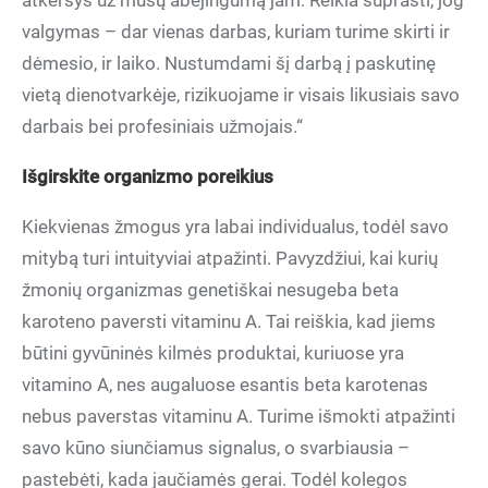
atkeršys už mūsų abejingumą jam. Reikia suprasti, jog
valgymas – dar vienas darbas, kuriam turime skirti ir
dėmesio, ir laiko. Nustumdami šį darbą į paskutinę
vietą dienotvarkėje, rizikuojame ir visais likusiais savo
darbais bei profesiniais užmojais.“
Išgirskite organizmo poreikius
Kiekvienas žmogus yra labai individualus, todėl savo
mitybą turi intuityviai atpažinti. Pavyzdžiui, kai kurių
žmonių organizmas genetiškai nesugeba beta
karoteno paversti vitaminu A. Tai reiškia, kad jiems
būtini gyvūninės kilmės produktai, kuriuose yra
vitamino A, nes augaluose esantis beta karotenas
nebus paverstas vitaminu A. Turime išmokti atpažinti
savo kūno siunčiamus signalus, o svarbiausia –
pastebėti, kada jaučiamės gerai. Todėl kolegos