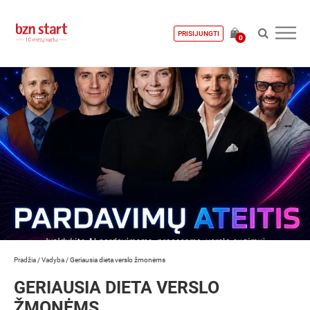
PRISIJUNGTI
0
Pradžia
/
Vadyba
/
Geriausia dieta verslo žmonėms
GERIAUSIA DIETA VERSLO
ŽMONĖMS