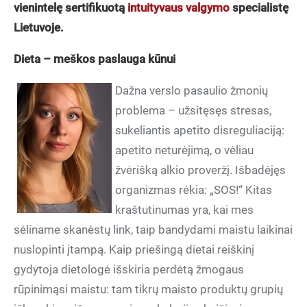
vienintelę sertifikuotą
intuityvaus valgymo
specialistę
Lietuvoje.
Dieta – meškos paslauga kūnui
Dažna verslo pasaulio žmonių
problema – užsitęsęs stresas,
sukeliantis apetito disreguliaciją:
apetito neturėjimą, o vėliau
žvėrišką alkio proveržį. Išbadėjęs
organizmas rėkia: „SOS!“ Kitas
kraštutinumas yra, kai mes
sėliname skanėstų link, taip bandydami maistu laikinai
nuslopinti įtampą. Kaip priešingą dietai reiškinį
gydytoja dietologė išskiria perdėtą žmogaus
rūpinimąsi maistu: tam tikrų maisto produktų grupių