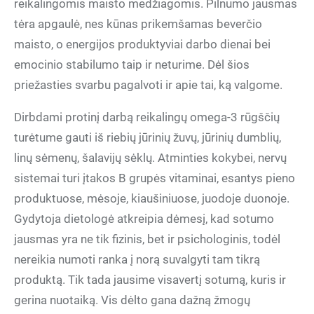
reikalingomis maisto medžiagomis. Pilnumo jausmas
tėra apgaulė, nes kūnas prikemšamas beverčio
maisto, o energijos produktyviai darbo dienai bei
emocinio stabilumo taip ir neturime. Dėl šios
priežasties svarbu pagalvoti ir apie tai, ką valgome.
Dirbdami protinį darbą reikalingų omega-3 rūgščių
turėtume gauti iš riebių jūrinių žuvų, jūrinių dumblių,
linų sėmenų, šalavijų sėklų. Atminties kokybei, nervų
sistemai turi įtakos B grupės vitaminai, esantys pieno
produktuose, mėsoje, kiaušiniuose, juodoje duonoje.
Gydytoja dietologė atkreipia dėmesį, kad sotumo
jausmas yra ne tik fizinis, bet ir psichologinis, todėl
nereikia numoti ranka į norą suvalgyti tam tikrą
produktą. Tik tada jausime visavertį sotumą, kuris ir
gerina nuotaiką. Vis dėlto gana dažną žmogų