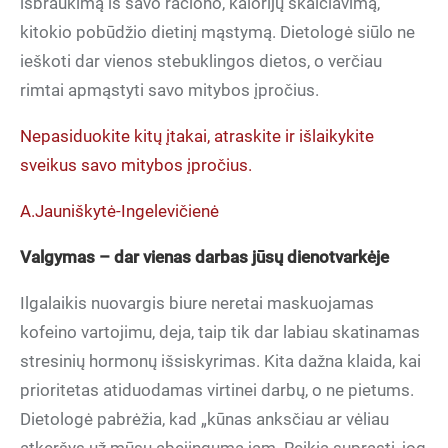
išbraukimą iš savo raciono, kalorijų skaičiavimą,
kitokio pobūdžio dietinį mąstymą. Dietologė siūlo ne
ieškoti dar vienos stebuklingos dietos, o verčiau
rimtai apmąstyti savo mitybos įpročius.
Nepasiduokite kitų įtakai, atraskite ir išlaikykite
sveikus savo mitybos įpročius.
A.Jauniškytė-Ingelevičienė
Valgymas – dar vienas darbas jūsų dienotvarkėje
Ilgalaikis nuovargis biure neretai maskuojamas
kofeino vartojimu, deja, taip tik dar labiau skatinamas
stresinių hormonų išsiskyrimas. Kita dažna klaida, kai
prioritetas atiduodamas virtinei darbų, o ne pietums.
Dietologė pabrėžia, kad „kūnas anksčiau ar vėliau