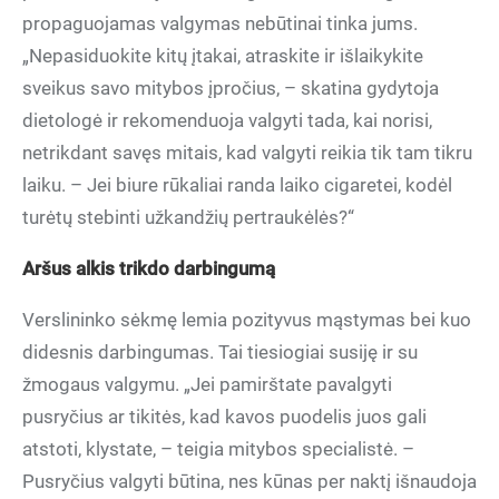
propaguojamas valgymas nebūtinai tinka jums.
„Nepasiduokite kitų įtakai, atraskite ir išlaikykite
sveikus savo mitybos įpročius, – skatina gydytoja
dietologė ir rekomenduoja valgyti tada, kai norisi,
netrikdant savęs mitais, kad valgyti reikia tik tam tikru
laiku. – Jei biure rūkaliai randa laiko cigaretei, kodėl
turėtų stebinti užkandžių pertraukėlės?“
Aršus alkis trikdo darbingumą
Verslininko sėkmę lemia pozityvus mąstymas bei kuo
didesnis darbingumas. Tai tiesiogiai susiję ir su
žmogaus valgymu. „Jei pamirštate pavalgyti
pusryčius ar tikitės, kad kavos puodelis juos gali
atstoti, klystate, – teigia mitybos specialistė. –
Pusryčius valgyti būtina, nes kūnas per naktį išnaudoja