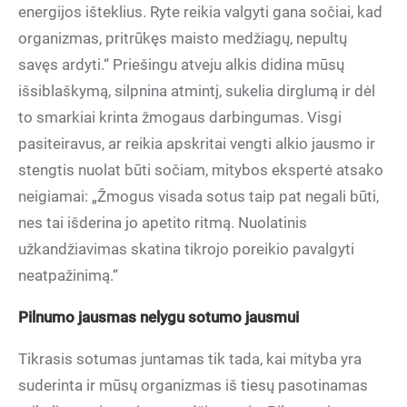
energijos išteklius. Ryte reikia valgyti gana sočiai, kad
organizmas, pritrūkęs maisto medžiagų, nepultų
savęs ardyti.“ Priešingu atveju alkis didina mūsų
išsiblaškymą, silpnina atmintį, sukelia dirglumą ir dėl
to smarkiai krinta žmogaus darbingumas. Visgi
pasiteiravus, ar reikia apskritai vengti alkio jausmo ir
stengtis nuolat būti sočiam, mitybos ekspertė atsako
neigiamai: „Žmogus visada sotus taip pat negali būti,
nes tai išderina jo apetito ritmą. Nuolatinis
užkandžiavimas skatina tikrojo poreikio pavalgyti
neatpažinimą.“
Pilnumo jausmas nelygu sotumo jausmui
Tikrasis sotumas juntamas tik tada, kai mityba yra
suderinta ir mūsų organizmas iš tiesų pasotinamas