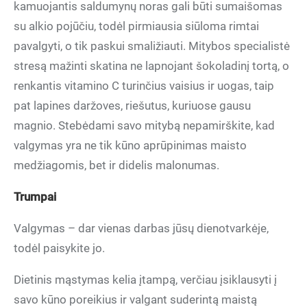
kamuojantis saldumynų noras gali būti sumaišomas
su alkio pojūčiu, todėl pirmiausia siūloma rimtai
pavalgyti, o tik paskui smaližiauti. Mitybos specialistė
stresą mažinti skatina ne lapnojant šokoladinį tortą, o
renkantis vitamino C turinčius vaisius ir uogas, taip
pat lapines daržoves, riešutus, kuriuose gausu
magnio. Stebėdami savo mitybą nepamirškite, kad
valgymas yra ne tik kūno aprūpinimas maisto
medžiagomis, bet ir didelis malonumas.
Trumpai
Valgymas – dar vienas darbas jūsų dienotvarkėje,
todėl paisykite jo.
Dietinis mąstymas kelia įtampą, verčiau įsiklausyti į
savo kūno poreikius ir valgant suderintą maistą