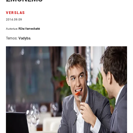
VERSLAS
2014.09.09
Autorius:
Rūta Varneckaitė
Temos:
Vadyba
.