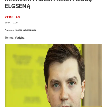
ELGSENĄ
VERSLAS
2014.10.09
Autorius:
Povilas Sabaliauskas
Temos:
Vadyba
.