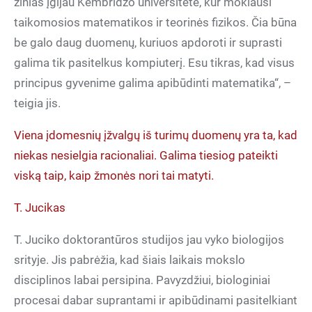
žinias įgijau Kembridžo universitete, kur mokiausi
taikomosios matematikos ir teorinės fizikos. Čia būna
be galo daug duomenų, kuriuos apdoroti ir suprasti
galima tik pasitelkus kompiuterį. Esu tikras, kad visus
principus gyvenime galima apibūdinti matematika“, –
teigia jis.
Viena įdomesnių įžvalgų iš turimų duomenų yra ta, kad
niekas nesielgia racionaliai. Galima tiesiog pateikti
viską taip, kaip žmonės nori tai matyti.
T. Jucikas
T. Juciko doktorantūros studijos jau vyko biologijos
srityje. Jis pabrėžia, kad šiais laikais mokslo
disciplinos labai persipina. Pavyzdžiui, biologiniai
procesai dabar suprantami ir apibūdinami pasitelkiant