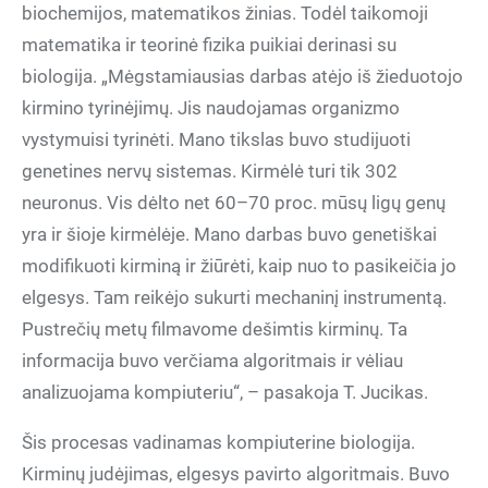
biochemijos, matematikos žinias. Todėl taikomoji
matematika ir teorinė fizika puikiai derinasi su
biologija. „Mėgstamiausias darbas atėjo iš žieduotojo
kirmino tyrinėjimų. Jis naudojamas organizmo
vystymuisi tyrinėti. Mano tikslas buvo studijuoti
genetines nervų sistemas. Kirmėlė turi tik 302
neuronus. Vis dėlto net 60–70 proc. mūsų ligų genų
yra ir šioje kirmėlėje. Mano darbas buvo genetiškai
modifikuoti kirminą ir žiūrėti, kaip nuo to pasikeičia jo
elgesys. Tam reikėjo sukurti mechaninį instrumentą.
Pustrečių metų filmavome dešimtis kirminų. Ta
informacija buvo verčiama algoritmais ir vėliau
analizuojama kompiuteriu“, – pasakoja T. Jucikas.
Šis procesas vadinamas kompiuterine biologija.
Kirminų judėjimas, elgesys pavirto algoritmais. Buvo