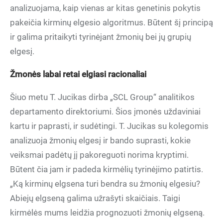
analizuojama, kaip vienas ar kitas genetinis pokytis
pakeičia kirminų elgesio algoritmus. Būtent šį principą
ir galima pritaikyti tyrinėjant žmonių bei jų grupių
elgesį.
Žmonės labai retai elgiasi racionaliai
Šiuo metu T. Jucikas dirba „SCL Group“ analitikos
departamento direktoriumi. Šios įmonės uždaviniai
kartu ir paprasti, ir sudėtingi. T. Jucikas su kolegomis
analizuoja žmonių elgesį ir bando suprasti, kokie
veiksmai padėtų jį pakoreguoti norima kryptimi.
Būtent čia jam ir padeda kirmėlių tyrinėjimo patirtis.
„Ką kirminų elgsena turi bendra su žmonių elgesiu?
Abiejų elgseną galima užrašyti skaičiais. Taigi
kirmėlės mums leidžia prognozuoti žmonių elgseną.