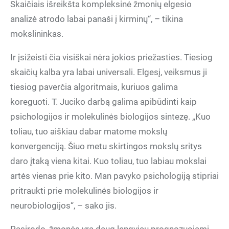
Skaičiais išreikšta kompleksinė žmonių elgesio
analizė atrodo labai panaši į kirminų“, – tikina
mokslininkas.
Ir įsižeisti čia visiškai nėra jokios priežasties. Tiesiog
skaičių kalba yra labai universali. Elgesį, veiksmus ji
tiesiog paverčia algoritmais, kuriuos galima
koreguoti. T. Juciko darbą galima apibūdinti kaip
psichologijos ir molekulinės biologijos sintezę. „Kuo
toliau, tuo aiškiau dabar matome mokslų
konvergenciją. Šiuo metu skirtingos mokslų sritys
daro įtaką viena kitai. Kuo toliau, tuo labiau mokslai
artės vienas prie kito. Man pavyko psichologiją stipriai
pritraukti prie molekulinės biologijos ir
neurobiologijos“, – sako jis.