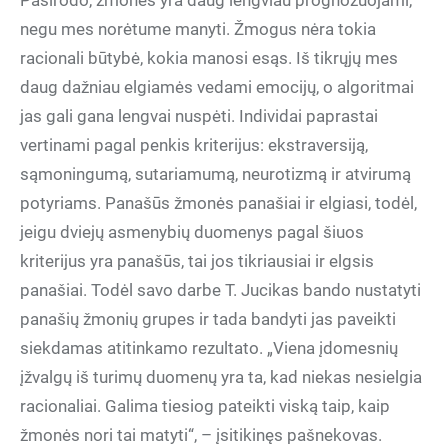
Pasirodo, žmonės yra daug lengviau prognozuojami,
negu mes norėtume manyti. Žmogus nėra tokia
racionali būtybė, kokia manosi esąs. Iš tikrųjų mes
daug dažniau elgiamės vedami emocijų, o algoritmai
jas gali gana lengvai nuspėti. Individai paprastai
vertinami pagal penkis kriterijus: ekstraversiją,
sąmoningumą, sutariamumą, neurotizmą ir atvirumą
potyriams. Panašūs žmonės panašiai ir elgiasi, todėl,
jeigu dviejų asmenybių duomenys pagal šiuos
kriterijus yra panašūs, tai jos tikriausiai ir elgsis
panašiai. Todėl savo darbe T. Jucikas bando nustatyti
panašių žmonių grupes ir tada bandyti jas paveikti
siekdamas atitinkamo rezultato. „Viena įdomesnių
įžvalgų iš turimų duomenų yra ta, kad niekas nesielgia
racionaliai. Galima tiesiog pateikti viską taip, kaip
žmonės nori tai matyti“, – įsitikinęs pašnekovas.