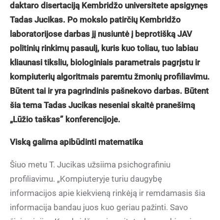
daktaro disertaciją Kembridžo universitete apsigynęs
Tadas Jucikas. Po mokslo patirčių Kembridžo
laboratorijose darbas jį nusiuntė į beprotišką JAV
politinių rinkimų pasaulį, kuris kuo toliau, tuo labiau
kliaunasi tiksliu, biologiniais parametrais pagrįstu ir
kompiuterių algoritmais paremtu žmonių profiliavimu.
Būtent tai ir yra pagrindinis pašnekovo darbas. B
ūtent
šia tema
Tadas Jucikas neseniai skaitė pranešimą
„Lūžio taškas” konferencijoje.
Viską galima apibūdinti matematika
Šiuo metu T. Jucikas užsiima psichografiniu
profiliavimu. „Kompiuteryje turiu daugybę
informacijos apie kiekvieną rinkėją ir remdamasis šia
informacija bandau juos kuo geriau pažinti. Savo