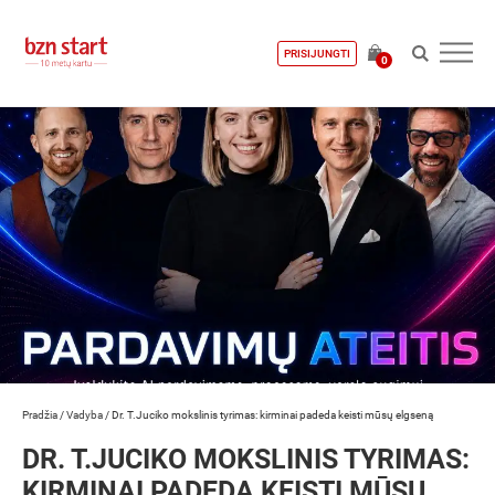
PRISIJUNGTI
0
Pradžia
/
Vadyba
/
Dr. T.Juciko mokslinis tyrimas: kirminai padeda keisti mūsų elgseną
DR. T.JUCIKO MOKSLINIS TYRIMAS:
KIRMINAI PADEDA KEISTI MŪSŲ