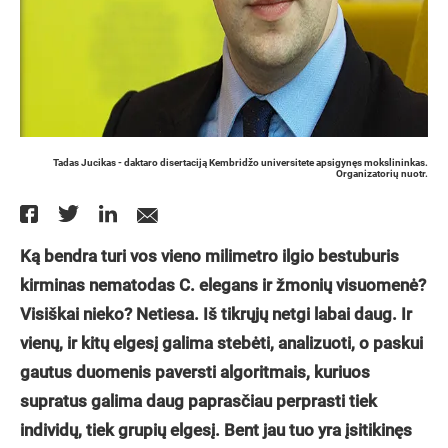
Tadas Jucikas - daktaro disertaciją Kembridžo universitete apsigynęs mokslininkas.
Organizatorių nuotr.
Ką bendra turi vos vieno milimetro ilgio bestuburis
kirminas
nematodas C. elegans ir žmonių visuomenė?
Visiškai nieko? Netiesa. Iš tikrųjų netgi labai daug. Ir
vienų, ir kitų elgesį galima stebėti, analizuoti, o paskui
gautus duomenis paversti algoritmais, kuriuos
supratus galima daug paprasčiau perprasti tiek
individų, tiek grupių elgesį. Bent jau tuo yra įsitikinęs