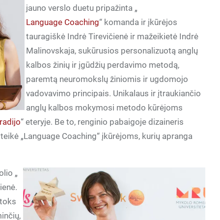
jauno verslo duetu pripažinta „
Language Coaching
“ komanda ir įkūrėjos
tauragiškė Indrė Tirevičienė ir mažeikietė Indrė
Malinovskaja, sukūrusios personalizuotą anglų
kalbos žinių ir įgūdžių perdavimo metodą,
paremtą neuromokslų žiniomis ir ugdomojo
vadovavimo principais. Unikalaus ir įtraukiančio
anglų kalbos mokymosi metodo kūrėjoms
 radijo
“ eteryje. Be to, renginio pabaigoje dizaineris
teikė „Language Coaching“ įkūrėjoms, kurių apranga
lio „
ienė.
 toks
inčių,