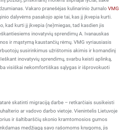
 požiūrį, priskiriantį moteris silpnajai lyčiai, sakė
ndzumianas. Vakaro pranešėjas kulinarinio žurnalo
VMG
nio dalyvėms pasakojo apie tai, kas jį įkvepia kurti.
kad kurti jį įkvepia (ne)miegas, tad kasdien jis
. Ieškantiesiems inovatyvių sprendimų A. Ivanauskas
utinos ir mąstymą kaustančių rėmų. VMG vyriausiasis
buotojų susirinkimus užrištomis akimis ir komandinį
„Ieškant inovatyvių sprendimų, svarbu keisti aplinką,
ba visiškai nekomfortiškas sąlygas ir išprovokuoti
arė skatinti migraciją darbe – retkarčiais susikeisti
uhalterio ar vadovo darbo vietoje. Vienintelis Lietuvoje
torius ir šaltibarščių skonio kramtomosios gumos
, rinkdamas medžiagą savo rašomoms knygoms, jis