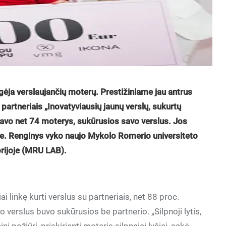
ėja verslaujančių moterų. Prestižiniame jau antrus
rtneriais „Inovatyviausių jaunų verslų, sukurtų
avo net 74 moterys, sukūrusios savo verslus. Jos
se. Renginys vyko naujo Mykolo Romerio universiteto
torijoje (MRU LAB).
 linkę kurti verslus su partneriais, net 88 proc.
erslus buvo sukūrusios be partnerio. „Silpnoji lytis,