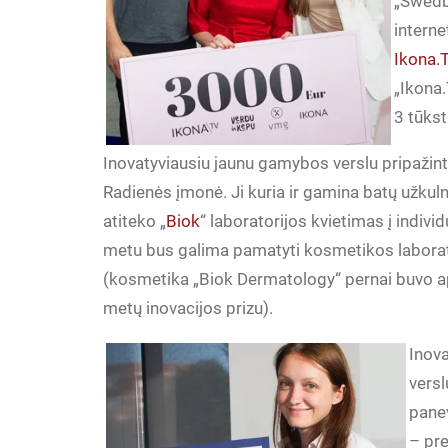
„Swedb
interne
Ikona.
„Ikona.
3 tūkst
Inovatyviausiu jaunu gamybos verslu pripažin
Radienės įmonė. Ji kuria ir gamina batų užkuln
atiteko „
Biok
“ laboratorijos kvietimas į individ
metu bus galima pamatyti kosmetikos laborat
(kosmetika „Biok Dermatology“ pernai buvo 
metų inovacijos prizu).
Inova
versl
panev
– pre