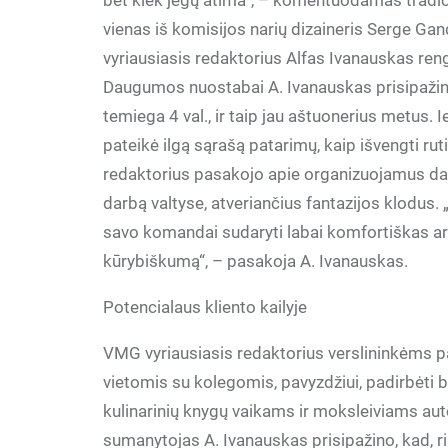
bet kiek jėgų atima“, – komentuodamas tradicinį
vienas iš komisijos narių dizaineris Serge Ga
vyriausiasis redaktorius Alfas Ivanauskas rengi
Daugumos nuostabai A. Ivanauskas prisipažino, 
temiega 4 val., ir taip jau aštuonerius metus
pateikė ilgą sąrašą patarimų, kaip išvengti r
redaktorius pasakojo apie organizuojamus dar
darbą valtyse, atveriančius fantazijos klodus. 
savo komandai sudaryti labai komfortiškas ar
kūrybiškumą“, – pasakoja A. Ivanauskas.
Potencialaus kliento kailyje
VMG vyriausiasis redaktorius verslininkėms pat
vietomis su kolegomis, pavyzdžiui, padirbėti b
kulinarinių knygų vaikams ir moksleiviams au
sumanytojas A. Ivanauskas prisipažino, kad