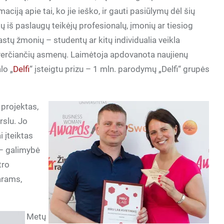
maciją apie tai, ko jie ieško, ir gauti pasiūlymų dėl šių
ų iš paslaugų teikėjų profesionalų, įmonių ar tiesiog
stų žmonių – studentų ar kitų individualia veikla
verčiančių asmenų. Laimėtoja apdovanota naujienų
lo „
Delfi
“ įsteigtu prizu – 1 mln. parodymų „Delfi“ grupės
 projektas,
rslu. Jo
i įteiktas
 – galimybė
tro
arams,
Metų