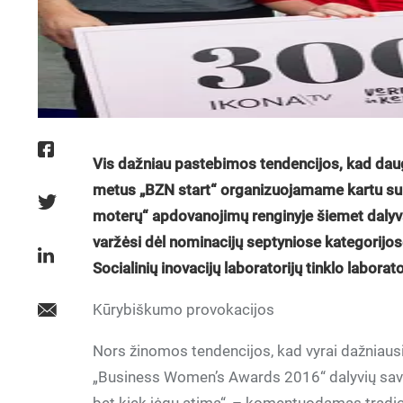
Vis dažniau pastebimos tendencijos, kad daug
metus „BZN start“ organizuojamame kartu su pa
moterų“ apdovanojimų renginyje šiemet dalyv
varžėsi dėl nominacijų septyniose kategorijo
Socialinių inovacijų laboratorijų tinklo labora
Kūrybiškumo provokacijos
Nors žinomos tendencijos, kad vyrai dažniausiai
„Business Women’s Awards 2016“ dalyvių savo v