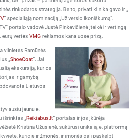
ank, AB“ prizas – partnerių agentūros sukurta
tinės rinkodaros strategija. Be to, privati klinika gavo ir „
TV
“ specialiąją nominaciją „Už verslo ikoniškumą“.
TV“ portalo vadovė Justė Pinkevičienė įteikė ir vertingą
. eurų vertės
VMG
reklamos kanaluose prizą.
ta vilnietės Ramūnės
ius „
ShoeCoat
“. Jai
ualią ekskursiją, kurios
orijas ir gamybą
apdovanota Lietuvos
tyviausiu jaunu e.
u išrinktas „
Reikiabus.lt
“ portalas ir jos įkūrėja
ėžietė Kristina Užusienė, sukūrusi unikalią e. platformą
kyvietę, kurioje ir žmonės, ir įmonės gali paskelbti