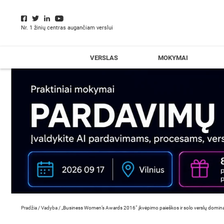
Nr. 1 žinių centras augančiam verslui
VERSLAS
MOKYMAI
Pradžia
/
Vadyba
/
„Business Women’s Awards 2016“ įkvėpimo paieškos ir solo verslų domin