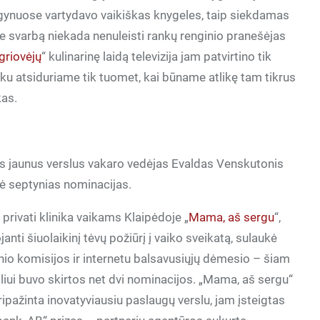
nygynuose vartydavo vaikiškas knygeles, taip siekdamas
pie svarbą niekada nenuleisti rankų renginio pranešėjas
griovėjų
“ kulinarinę laidą televizija jam patvirtino tik
aiku atsiduriame tik tuomet, kai būname atlikę tam tikrus
kas.
s jaunus verslus vakaro vedėjas Evaldas Venskutonis
bė septynias nominacijas.
 privati klinika vaikams Klaipėdoje „
Mama, aš sergu
“,
anti šiuolaikinį tėvų požiūrį į vaiko sveikatą, sulaukė
inio komisijos ir internetu balsavusiųjų dėmesio – šiam
liui buvo skirtos net dvi nominacijos. „Mama, aš sergu“
ipažinta inovatyviausiu paslaugų verslu, jam įsteigtas