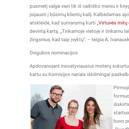
pusmetį valgė vien tik iš vaikiško meniu ir k
įsijausti į būsimų klientų kailį. Kalbėdamas a
atskleidė, kad sumanymą kurti „
Virtuvės mitų 
devintą kartą. „Tinkamoje vietoje ir tinkamu l
žingsnius, kad taip įvyktų“, – teigia A. Ivanaus
Dvigubos nominacijos
Apdovanojant inovatyviausius moterų sukurtu
kartu su Komisijos nariais iškilmingai paskel
Pirmoji
formuoj
išskirt
startuo
buvo pr