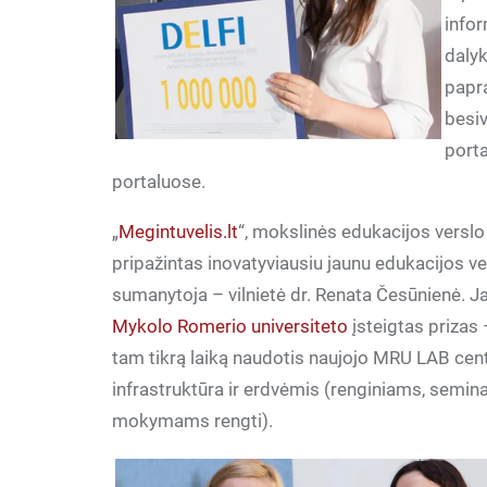
infor
dalyk
papra
besi
porta
portaluose.
„
Megintuvelis.lt
“, mokslinės edukacijos verslo
pripažintas inovatyviausiu jaunu edukacijos ve
sumanytoja – vilnietė dr. Renata Česūnienė. Ja
Mykolo Romerio universiteto
įsteigtas prizas
tam tikrą laiką naudotis naujojo MRU LAB cen
infrastruktūra ir erdvėmis (renginiams, semin
mokymams rengti).