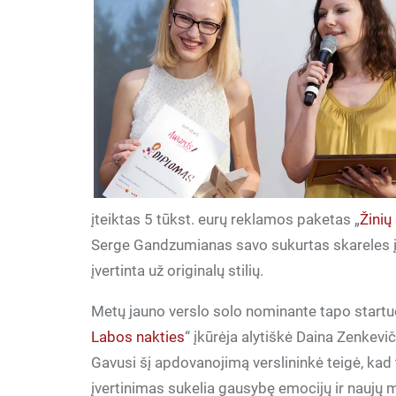
įteiktas 5 tūkst. eurų reklamos paketas „
Žinių
Serge Gandzumianas savo sukurtas skareles į
įvertinta už originalų stilių.
Metų jauno verslo solo nominante tapo startuo
Labos nakties
“ įkūrėja alytiškė Daina Zenkevič
Gavusi šį apdovanojimą verslininkė teigė, kad
įvertinimas sukelia gausybę emocijų ir naujų m