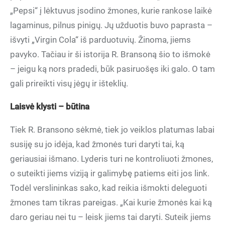
„Pepsi“ į lėktuvus įsodino žmones, kurie rankose laikė
lagaminus, pilnus pinigų. Jų užduotis buvo paprasta –
išvyti „Virgin Cola“ iš parduotuvių. Žinoma, jiems
pavyko. Tačiau ir ši istorija R. Bransoną šio to išmokė
– jeigu ką nors pradedi, būk pasiruošęs iki galo. O tam
gali prireikti visų jėgų ir išteklių.
Laisvė klysti – būtina
Tiek R. Bransono sėkmė, tiek jo veiklos platumas labai
susiję su jo idėja, kad žmonės turi daryti tai, ką
geriausiai išmano. Lyderis turi ne kontroliuoti žmones,
o suteikti jiems viziją ir galimybę patiems eiti jos link.
Todėl verslininkas sako, kad reikia išmokti deleguoti
žmones tam tikras pareigas. „Kai kurie žmonės kai ką
daro geriau nei tu – leisk jiems tai daryti. Suteik jiems