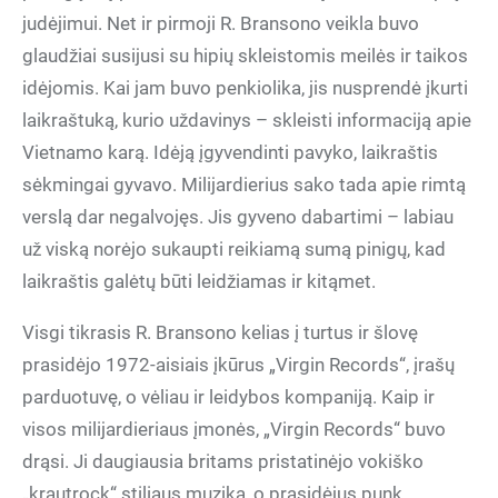
judėjimui. Net ir pirmoji R. Bransono veikla buvo
glaudžiai susijusi su hipių skleistomis meilės ir taikos
idėjomis. Kai jam buvo penkiolika, jis nusprendė įkurti
laikraštuką, kurio uždavinys – skleisti informaciją apie
Vietnamo karą. Idėją įgyvendinti pavyko, laikraštis
sėkmingai gyvavo. Milijardierius sako tada apie rimtą
verslą dar negalvojęs. Jis gyveno dabartimi – labiau
už viską norėjo sukaupti reikiamą sumą pinigų, kad
laikraštis galėtų būti leidžiamas ir kitąmet.
Visgi tikrasis R. Bransono kelias į turtus ir šlovę
prasidėjo 1972-aisiais įkūrus „Virgin Records“, įrašų
parduotuvę, o vėliau ir leidybos kompaniją. Kaip ir
visos milijardieriaus įmonės, „Virgin Records“ buvo
drąsi. Ji daugiausia britams pristatinėjo vokiško
„krautrock“ stiliaus muziką, o prasidėjus punk