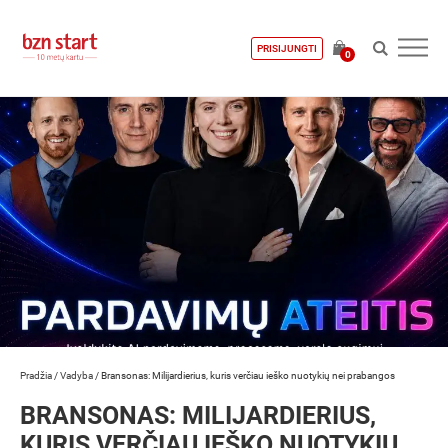
PRISIJUNGTI
0
Pradžia
/
Vadyba
/
Bransonas: Milijardierius, kuris verčiau ieško nuotykių nei prabangos
BRANSONAS: MILIJARDIERIUS,
KURIS VERČIAU IEŠKO NUOTYKIŲ