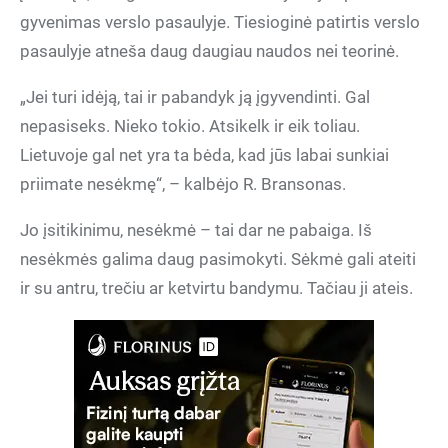
gyvenimas verslo pasaulyje. Tiesioginė patirtis verslo
pasaulyje atneša daug daugiau naudos nei teorinė.
„Jei turi idėją, tai ir pabandyk ją įgyvendinti. Gal
nepasiseks. Nieko tokio. Atsikelk ir eik toliau.
Lietuvoje gal net yra ta bėda, kad jūs labai sunkiai
priimate nesėkmę“, – kalbėjo R. Bransonas.
Jo įsitikinimu, nesėkmė – tai dar ne pabaiga. Iš
nesėkmės galima daug pasimokyti. Sėkmė gali ateiti
ir su antru, trečiu ar ketvirtu bandymu. Tačiau ji ateis.