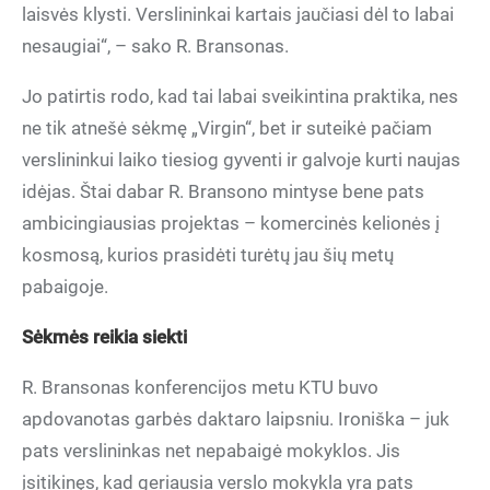
laisvės klysti. Verslininkai kartais jaučiasi dėl to labai
nesaugiai“, – sako R. Bransonas.
Jo patirtis rodo, kad tai labai sveikintina praktika, nes
ne tik atnešė sėkmę „Virgin“, bet ir suteikė pačiam
verslininkui laiko tiesiog gyventi ir galvoje kurti naujas
idėjas. Štai dabar R. Bransono mintyse bene pats
ambicingiausias projektas – komercinės kelionės į
kosmosą, kurios prasidėti turėtų jau šių metų
pabaigoje.
Sėkmės reikia siekti
R. Bransonas konferencijos metu KTU buvo
apdovanotas garbės daktaro laipsniu. Ironiška – juk
pats verslininkas net nepabaigė mokyklos. Jis
įsitikinęs, kad geriausia verslo mokykla yra pats