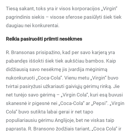
Tiesą sakant, toks yra ir visos korporacijos „Virgin“
pagrindinis siekis – visose sferose pasiūlyti šiek tiek
daugiau nei konkurentai.
Reikia pasiruošti priimti nesėkmes
R. Bransonas prisipažino, kad per savo karjerą yra
pabandęs iššokti šiek tiek aukščiau bambos. Kaip
didžiausią savo nesėkmę jis įvardija mėginimą
nukonkuruoti „Coca-Cola“. Vienu metu „Virgin“ buvo
tvirtai pasiryžusi užkariauti gaiviųjų gėrimų rinką. Jie
net turėjo savo gėrimą – „Virgin Cola“, kuri esą buvusi
skanesnė ir pigesnė nei „Coca-Cola“ ar „Pepsi“. „Virgin
Cola“ buvo sutikta labai gerai ir net tapo
populiariausiu gėrimu Anglijoje, bet ne viskas taip
paprasta. R. Bransono žodžiais tariant, „Coca Cola“ ir