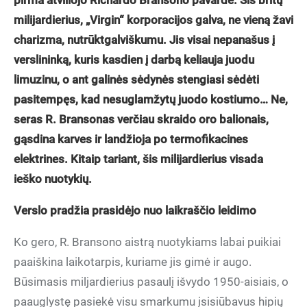
pirma atviliojo Richardo Bransono pavardė. Šis britų
milijardierius, „Virgin“ korporacijos galva, ne vieną žavi
charizma, nutrūktgalviškumu. Jis visai nepanašus į
verslininką, kuris kasdien į darbą keliauja juodu
limuzinu, o ant galinės sėdynės stengiasi sėdėti
pasitempęs, kad nesuglamžytų juodo kostiumo… Ne,
seras R. Bransonas verčiau skraido oro balionais,
gąsdina karves ir landžioja po termofikacines
elektrines. Kitaip tariant, šis milijardierius visada
ieško nuotykių.
Verslo pradžia prasidėjo nuo laikraščio leidimo
Ko gero, R. Bransono aistrą nuotykiams labai puikiai
paaiškina laikotarpis, kuriame jis gimė ir augo.
Būsimasis miljardierius pasaulį išvydo 1950-aisiais, o
paauglystę pasiekė visu smarkumu įsisiūbavus hipių