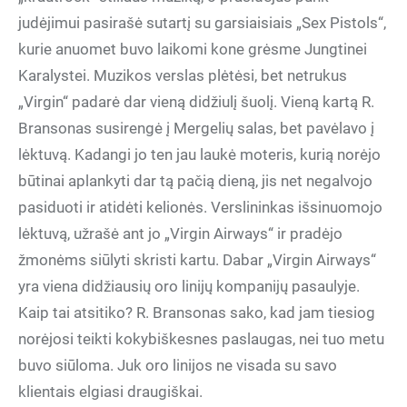
judėjimui pasirašė sutartį su garsiaisiais „Sex Pistols“,
kurie anuomet buvo laikomi kone grėsme Jungtinei
Karalystei. Muzikos verslas plėtėsi, bet netrukus
„Virgin“ padarė dar vieną didžiulį šuolį. Vieną kartą R.
Bransonas susirengė į Mergelių salas, bet pavėlavo į
lėktuvą. Kadangi jo ten jau laukė moteris, kurią norėjo
būtinai aplankyti dar tą pačią dieną, jis net negalvojo
pasiduoti ir atidėti kelionės. Verslininkas išsinuomojo
lėktuvą, užrašė ant jo „Virgin Airways“ ir pradėjo
žmonėms siūlyti skristi kartu. Dabar „Virgin Airways“
yra viena didžiausių oro linijų kompanijų pasaulyje.
Kaip tai atsitiko? R. Bransonas sako, kad jam tiesiog
norėjosi teikti kokybiškesnes paslaugas, nei tuo metu
buvo siūloma. Juk oro linijos ne visada su savo
klientais elgiasi draugiškai.