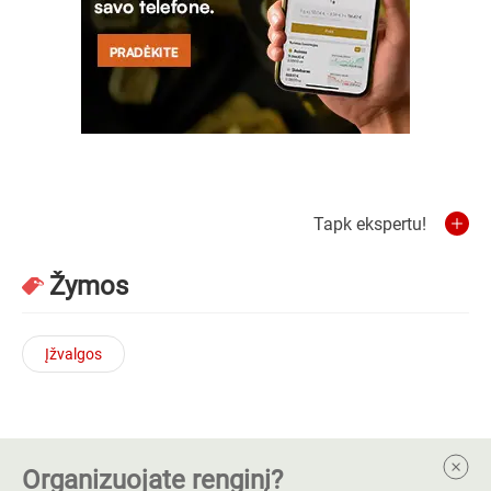
Tapk ekspertu!
Žymos
Įžvalgos
Organizuojate renginį?