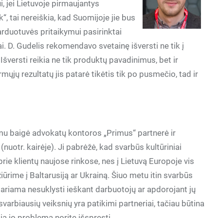
ui, jei Lietuvoje pirmaujantys
, tai nereiškia, kad Suomijoje jie bus
arduotuvės pritaikymui pasirinktai
ngai. D. Gudelis rekomendavo svetainę išversti ne tik į
ą. Išversti reikia ne tik produktų pavadinimus, bet ir
mųjų rezultatų jis patarė tikėtis tik po pusmečio, tad ir
mu baigė advokatų kontoros „Primus“ partnerė ir
nuotr. kairėje). Ji pabrėžė, kad svarbūs kultūriniai
prie klientų naujose rinkose, nes į Lietuvą Europoje vis
iūrime į Baltarusiją ar Ukrainą. Šiuo metu itin svarbūs
riama nesuklysti ieškant darbuotojų ar apdorojant jų
varbiausių veiksnių yra patikimi partneriai, tačiau būtina
okią jo problemą norite išspręsti.