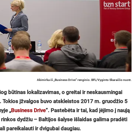
Akimirka iš „Business Drive“ renginio. BFL/Vyginto Skaraičio nuotr.
esiog būtinas lokalizavimas, o greitai ir neskausmingai
is. Tokios įžvalgos buvo atskleistos
2017 m.
gruodžio 5
yje „
Business Drive
“. Pastebėta ir tai, kad įėjimo į naują
 rinkos dydžiu – Baltijos šalyse išlaidas galima pradėti
ali pareikalauti ir dvigubai daugiau.