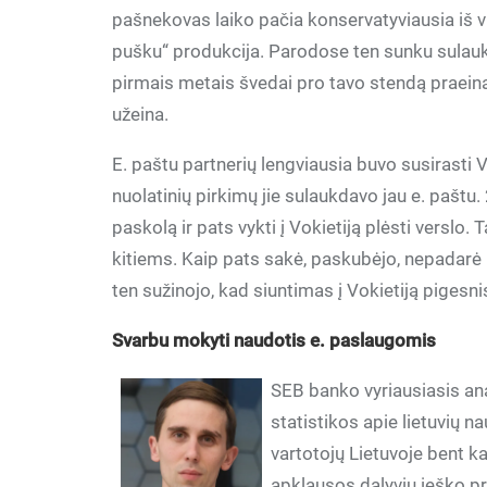
pašnekovas laiko pačia konservatyviausia iš v
pušku“ produkcija. Parodose ten sunku sulauk
pirmais metais švedai pro tavo stendą praeina, 
užeina.
E. paštu partnerių lengviausia buvo susirasti V
nuolatinių pirkimų jie sulaukdavo jau e. paštu
paskolą ir pats vykti į Vokietiją plėsti verslo.
kitiems. Kaip pats sakė, paskubėjo, nepadarė
ten sužinojo, kad siuntimas į Vokietiją pigesnis
Svarbu mokyti naudotis e. paslaugomis
SEB banko vyriausiasis ana
statistikos apie lietuvių 
vartotojų Lietuvoje bent ka
apklausos dalyvių ieško p