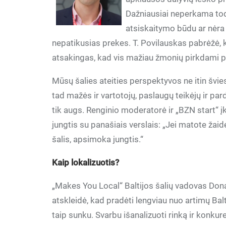
Dažniausiai neperkama todė
atsiskaitymo būdu ar nėra t
nepatikusias prekes. T. Povilauskas pabrėžė, k
atsakingas, kad vis mažiau žmonių pirkdami p
Mūsų šalies ateities perspektyvos ne itin švie
tad mažės ir vartotojų, paslaugų teikėjų ir pa
tik augs. Renginio moderatorė ir „BZN start“ į
jungtis su panašiais verslais: „Jei matote žaidėj
šalis, apsimoka jungtis.“
Kaip lokalizuotis?
„Makes You Local“ Baltijos šalių vadovas Dona
atskleidė, kad pradėti lengviau nuo artimų Balti
taip sunku. Svarbu išanalizuoti rinką ir konkure