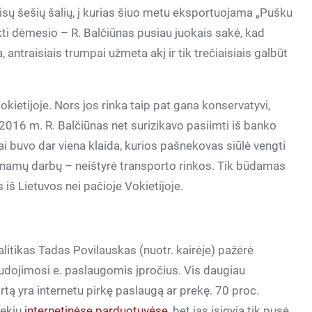
isų šešių šalių, į kurias šiuo metu eksportuojama „Pušku
ti dėmesio – R. Balčiūnas pusiau juokais sakė, kad
antraisiais trumpai užmeta akį ir tik trečiaisiais galbūt
okietijoje. Nors jos rinka taip pat gana konservatyvi,
. 2016 m. R. Balčiūnas net surizikavo pasiimti iš banko
 Tai buvo dar viena klaida, kurios pašnekovas siūlė vengti
 namų darbų – neištyrė transporto rinkos. Tik būdamas
 iš Lietuvos nei pačioje Vokietijoje.
litikas Tadas Povilauskas (nuotr. kairėje) pažėrė
naudojimosi e. paslaugomis įpročius. Vis daugiau
rtą yra internetu pirkę paslaugą ar prekę. 70 proc.
rekių
internetinėse parduotuvėse
, bet jas įsigyja tik pusė.