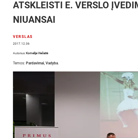
ATSKLEISTI E. VERSLO ĮVEDI
NIUANSAI
VERSLAS
2017.12.06
Autorius:
Kornelija Viečaitė
Temos:
Pardavimai
,
Vadyba
.