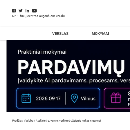
Nr. 1 žinių centras augančiam verslui
VERSLAS
MOKYMAI
Pradžia
/
Vadyba
/
Atskleisti e. verslo įvedimo į užsienio rinkas niuansai