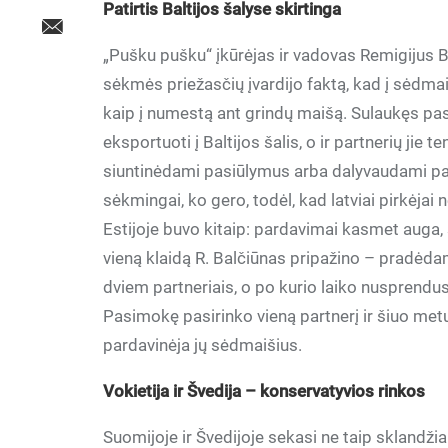
Patirtis Baltijos šalyse skirtinga
„Pušku pušku“ įkūrėjas ir vadovas Remigijus Ba
sėkmės priežasčių įvardijo faktą, kad į sėdmaišį
kaip į numestą ant grindų maišą. Sulaukęs pas
eksportuoti į Baltijos šalis, o ir partnerių jie 
siuntinėdami pasiūlymus arba dalyvaudami par
sėkmingai, ko gero, todėl, kad latviai pirkėjai n
Estijoje buvo kitaip: pardavimai kasmet auga
vieną klaidą R. Balčiūnas pripažino – pradėda
dviem partneriais, o po kurio laiko nusprendu
Pasimokę pasirinko vieną partnerį ir šiuo metu
pardavinėja jų sėdmaišius.
Vokietija ir Švedija – konservatyvios rinkos
Suomijoje ir Švedijoje sekasi ne taip sklandžiai