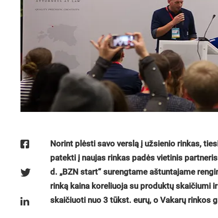
Norint plėsti savo verslą į užsienio rinkas, ti
patekti į naujas rinkas padės vietinis partner
d. „BZN start“ surengtame aštuntajame rengin
rinką kaina koreliuoja su produktų skaičiumi ir
skaičiuoti nuo 3 tūkst. eurų, o Vakarų rinkos g