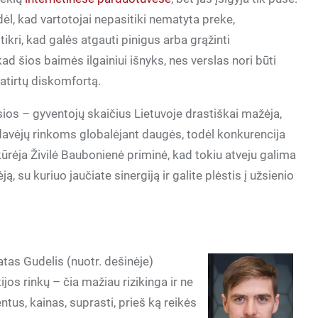
l, kad vartotojai nepasitiki nematyta preke,
ikri, kad galės atgauti pinigus arba grąžinti
ad šios baimės ilgainiui išnyks, nes verslas nori būti
atirtų diskomfortą.
sios – gyventojų skaičius Lietuvoje drastiškai mažėja,
rdavėjų rinkoms globalėjant daugės, todėl konkurencija
kūrėja Živilė Baubonienė priminė, kad tokiu atveju galima
ą, su kuriuo jaučiate sinergiją ir galite plėstis į užsienio
tas Gudelis (nuotr. dešinėje)
jos rinkų – čia mažiau rizikinga ir ne
ntus, kainas, suprasti, prieš ką reikės