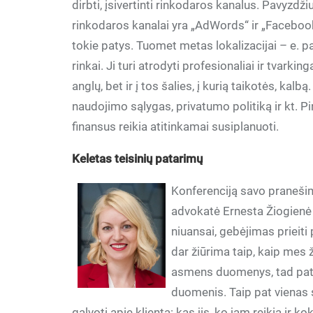
dirbti, įsivertinti rinkodaros kanalus. Pavyzdži
rinkodaros kanalai yra „AdWords“ ir „Facebook“
tokie patys. Tuomet metas lokalizacijai – e. p
rinkai. Ji turi atrodyti profesionaliai ir tvarki
anglų, bet ir į tos šalies, į kurią taikotės, kalb
naudojimo sąlygas, privatumo politiką ir kt. Pir
finansus reikia atitinkamai susiplanuoti.
Keletas teisinių patarimų
Konferenciją savo praneši
advokatė Ernesta Žiogienė (
niuansai, gebėjimas prieiti 
dar žiūrima taip, kaip mes ž
asmens duomenys, tad pata
duomenis. Taip pat vienas s
galvoti apie klientą: kas jis, ko jam reikia ir k