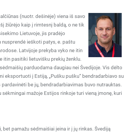
lčiūnas (nuotr. dešinėje) viena iš savo
 žiūrėjo kaip į rimtesnį baldą, o ne tik
isekimo Lietuvoje, jis pradėjo
ten nusprendė ieškoti patys, e. paštu
odose. Latvijoje prekyba vyko ne itin
e itin pasitiki lietuvišku prekių ženklu.
, sėdmaišių parduodama daugiau nei Švedijoje. Vis dėlto
mi eksportuoti į Estiją, „Pušku pušku“ bendradarbiavo su
s pardavinėti be jų, bendradarbiavimas buvo nutrauktas.
 sėkmingai mažoje Estijos rinkoje turi vieną įmonę, kuri
, bet pamažu sėdmaišiai įeina ir į jų rinkas. Švediją