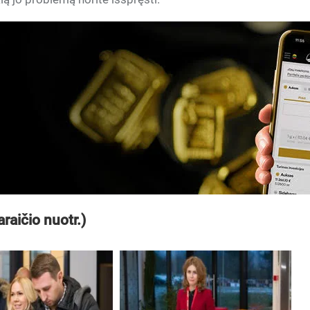
raičio nuotr.)