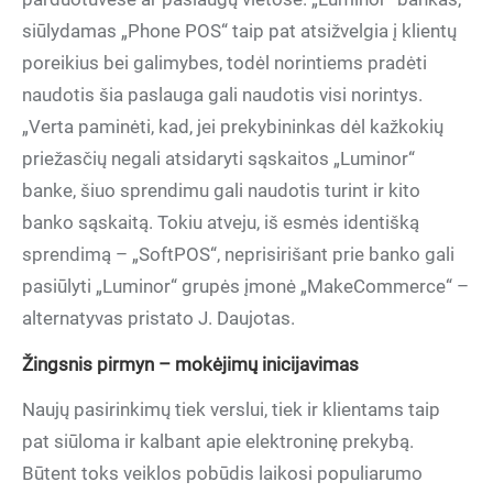
siūlydamas „Phone POS“ taip pat atsižvelgia į klientų
poreikius bei galimybes, todėl norintiems pradėti
naudotis šia paslauga gali naudotis visi norintys.
„Verta paminėti, kad, jei prekybininkas dėl kažkokių
priežasčių negali atsidaryti sąskaitos „Luminor“
banke, šiuo sprendimu gali naudotis turint ir kito
banko sąskaitą. Tokiu atveju, iš esmės identišką
sprendimą – „SoftPOS“, neprisirišant prie banko gali
pasiūlyti „Luminor“ grupės įmonė „MakeCommerce“ –
alternatyvas pristato J. Daujotas.
Žingsnis pirmyn – mokėjimų inicijavimas
Naujų pasirinkimų tiek verslui, tiek ir klientams taip
pat siūloma ir kalbant apie elektroninę prekybą.
Būtent toks veiklos pobūdis laikosi populiarumo