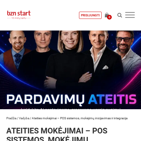
PRISIJUNGTI
0
Pradžia
/
Vadyba
/
Ateities mokėjimai – POS sistemos, mokėjimų inicijavimas ir integracija
ATEITIES MOKĖJIMAI – POS
SISTEMOS, MOKĖJIMŲ