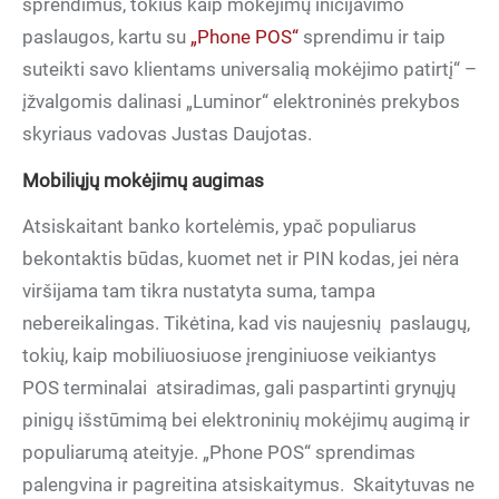
sprendimus, tokius kaip mokėjimų inicijavimo
paslaugos, kartu su
„Phone POS“
sprendimu ir taip
suteikti savo klientams universalią mokėjimo patirtį“ –
įžvalgomis dalinasi „Luminor“ elektroninės prekybos
skyriaus vadovas Justas Daujotas.
Mobiliųjų mokėjimų augimas
Atsiskaitant banko kortelėmis, ypač populiarus
bekontaktis būdas, kuomet net ir PIN kodas, jei nėra
viršijama tam tikra nustatyta suma, tampa
nebereikalingas. Tikėtina, kad vis naujesnių
paslaugų,
tokių, kaip mobiliuosiuose įrenginiuose veikiantys
POS terminalai
atsiradimas, gali paspartinti grynųjų
pinigų išstūmimą bei elektroninių mokėjimų augimą ir
populiarumą ateityje. „Phone POS“ sprendimas
palengvina ir pagreitina atsiskaitymus.
Skaitytuvas ne