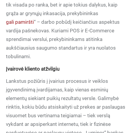
tik visada po ranka, bet ir apie tokius dalykus, kaip
grąža ar grynųjų inkasacija, prekybininkas
gali pamiršti
“ – darbo pobūdį keičiančius aspektus
vardija pašnekovas. Kuriami POS ir E-Commerce
sprendimai verslui, prekybininkams atitinka
aukščiausius saugumo standartus ir yra nuolatos
tobulinami.
Įvairovė kliento atžvilgiu
Lankstus požiūris į įvairius procesus ir veiklos
įgyvendinimą įvardijamas, kaip vienas esminių
elementų siekiant puikių rezultatų versle. Galimybė
rinktis, kokiu būdu atsiskaityti už prekes ar paslaugas
visuomet bus vertinama teigiamai – tiek verslą
vykdant ar apsiperkant internetu, tiek ir fizinėse
parduotuvėse ar paslaugų vietose. „Luminor“ bankas,