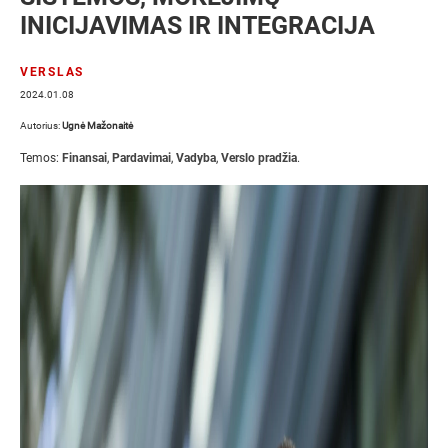
INICIJAVIMAS IR INTEGRACIJA
VERSLAS
2024.01.08
Autorius:
Ugnė Mažonaitė
Temos:
Finansai
,
Pardavimai
,
Vadyba
,
Verslo pradžia
.