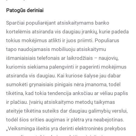
Patogūs deriniai
Sparčiai populiarėjant atsiskaitymams banko
kortelėmis atsiranda vis daugiau įrankių, kurie padeda
tokius mokėjimus atlikti ir juos priimti. Populiarus
tapo naudojamasis mobiliuoju atsiskaitymu
išmaniaisiais telefonais ar laikrodžiais – naujovių,
kuriomis siekiama palengvinti ir pagerinti mokėjimus
atsiranda vis daugiau. Kai kuriose šalyse jau dabar
sumokėti grynaisiais pinigais nėra įmanoma, todėl
tikėtina, kad tokia tendencija anksčiau ar vėliau paplis
ir plačiau. Įvairių atsiskaitymo metodų taikymas
ateityje tikėtina suteiks dar daugiau galimybių verslui,
todėl šios srities augimas ir plėtra yra neabejotinas.
„Veiksminga išeitis yra derinti elektroninės prekybos