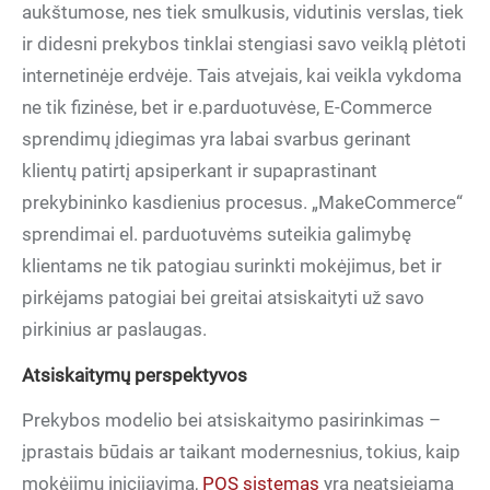
aukštumose, nes tiek smulkusis, vidutinis verslas, tiek
ir didesni prekybos tinklai stengiasi savo veiklą plėtoti
internetinėje erdvėje. Tais atvejais, kai veikla vykdoma
ne tik fizinėse, bet ir e.parduotuvėse, E-Commerce
sprendimų įdiegimas yra labai svarbus gerinant
klientų patirtį apsiperkant ir supaprastinant
prekybininko kasdienius procesus. „MakeCommerce“
sprendimai el. parduotuvėms suteikia galimybę
klientams ne tik patogiau surinkti mokėjimus, bet ir
pirkėjams patogiai bei greitai atsiskaityti už savo
pirkinius ar paslaugas.
Atsiskaitymų perspektyvos
Prekybos modelio bei atsiskaitymo pasirinkimas –
įprastais būdais ar taikant modernesnius, tokius, kaip
mokėjimų inicijavimą,
POS sistemas
yra neatsiejama