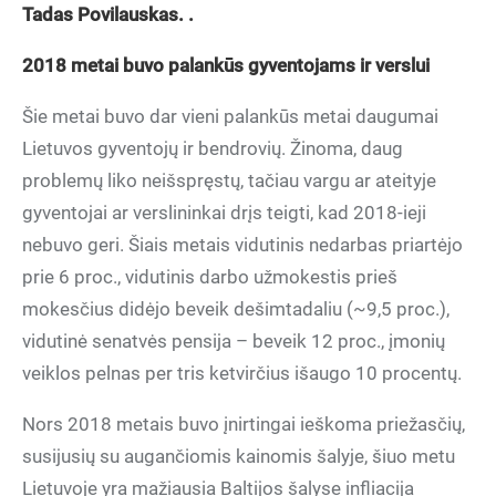
Tadas Povilauskas. .
2018 metai buvo palankūs gyventojams ir verslui
Šie metai buvo dar vieni palankūs metai daugumai
Lietuvos gyventojų ir bendrovių. Žinoma, daug
problemų liko neišspręstų, tačiau vargu ar ateityje
gyventojai ar verslininkai drįs teigti, kad 2018-ieji
nebuvo geri. Šiais metais vidutinis nedarbas priartėjo
prie 6 proc., vidutinis darbo užmokestis prieš
mokesčius didėjo beveik dešimtadaliu (~9,5 proc.),
vidutinė senatvės pensija – beveik 12 proc., įmonių
veiklos pelnas per tris ketvirčius išaugo 10 procentų.
Nors 2018 metais buvo įnirtingai ieškoma priežasčių,
susijusių su augančiomis kainomis šalyje, šiuo metu
Lietuvoje yra mažiausia Baltijos šalyse infliacija