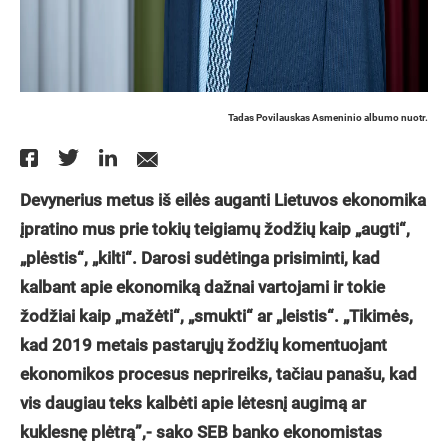
Tadas Povilauskas Asmeninio albumo nuotr.
Devynerius metus iš eilės auganti Lietuvos ekonomika
įpratino mus prie tokių teigiamų žodžių kaip „augti“,
„plėstis“, „kilti“. Darosi sudėtinga prisiminti, kad
kalbant apie ekonomiką dažnai vartojami ir tokie
žodžiai kaip „mažėti“, „smukti“ ar „leistis“. „Tikimės,
kad 2019 metais pastarųjų žodžių komentuojant
ekonomikos procesus neprireiks, tačiau panašu, kad
vis daugiau teks kalbėti apie lėtesnį augimą ar
kuklesnę plėtrą”,- sako SEB banko ekonomistas