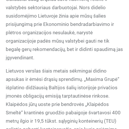
valstybės sektoriaus darbuotojai. Nors didelio
susidomėjimo Lietuvoje žinia apie mūsų šalies
prisijungimą prie Ekonominio bendradarbiavimo ir
plėtros organizacijos nesulaukė, narystė
organizacijoje padės mūsų valstybei gauti ne tik
begalę gerų rekomendacijų, bet ir didinti spaudimą jas
įgyvendinant.
Lietuvos verslas šiais metais sėkmingai didino
apsukas ir ėmėsi drąsių sprendimų. „Maxima Grupė“
išplatino didžiausią Baltijos šalių istorijoje privačios
įmonės obligacijų emisiją tarptautinėse rinkose.
Klaipėdos jūrų uoste prie bendrovės „Klaipėdos
Smeltė“ krantinės gruodžio pabaigoje švartavosi 400
metrų ilgio ir 19,5 tūkst. sąlyginių konteinerių (TEU)