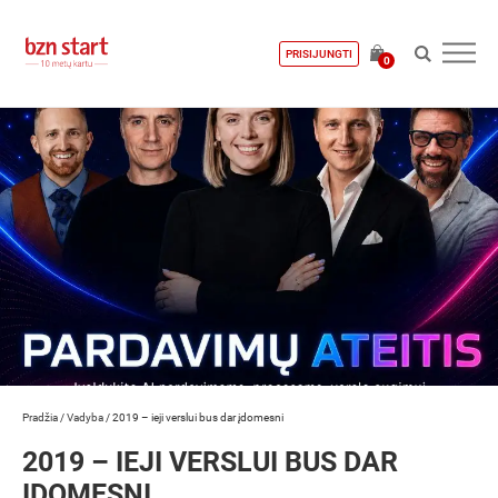
PRISIJUNGTI
0
Pradžia
/
Vadyba
/
2019 – ieji verslui bus dar įdomesni
2019 – IEJI VERSLUI BUS DAR
ĮDOMESNI