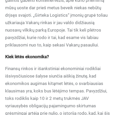
galintis gabenti konteinervežis, apie kurio priėmimą
mūsų uoste dar prieš metus beveik niekas nebūtų
drįsęs svajoti. „Girteka Logistics“ įmonių grupė toliau
užkariauja Vakarų rinkas ir jau valdo didžiausią
nuosavų vilkikų parką Europoje. Tai tik keli plėtros
pavyzdžiai, kurie rodo ir tai, kad esame vis labiau
priklausomi nuo to, kaip sekasi Vakarų pasauliui.
Kiek lėtės ekonomika?
Finansų rinkos ir išankstiniai ekonominiai rodikliai
išsivysčiusiose šalyse siunčia aiškią žinutę, kad
ekonomikos augimas kitąmet lėtės, o svarbiausias
klausimas yra, koks bus lėtėjimo tempas. Pavyzdžiui,
toks rodiklis kaip 10 ir 2 metų trukmės JAV
vyriausybės obligacijų pajamingumo skirtumas
grėsmingai artėja prie nulio, o istorija rodo, kad, kai šis