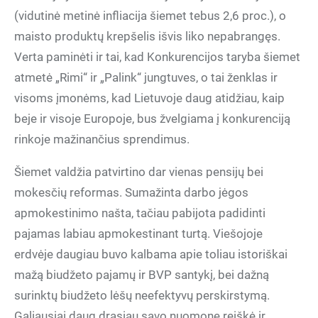
(vidutinė metinė infliacija šiemet tebus 2,6 proc.), o
maisto produktų krepšelis išvis liko nepabrangęs.
Verta paminėti ir tai, kad Konkurencijos taryba šiemet
atmetė „Rimi“ ir „Palink“ jungtuves, o tai ženklas ir
visoms įmonėms, kad Lietuvoje daug atidžiau, kaip
beje ir visoje Europoje, bus žvelgiama į konkurenciją
rinkoje mažinančius sprendimus.
Šiemet valdžia patvirtino dar vienas pensijų bei
mokesčių reformas. Sumažinta darbo jėgos
apmokestinimo našta, tačiau pabijota padidinti
pajamas labiau apmokestinant turtą. Viešojoje
erdvėje daugiau buvo kalbama apie toliau istoriškai
mažą biudžeto pajamų ir BVP santykį, bei dažną
surinktų biudžeto lėšų neefektyvų perskirstymą.
Galiausiai daug drąsiau savo nuomonę reiškė ir