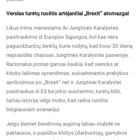
Verslas turėtų ruoštis artėjančiai „Brexit“ atomazgai
Likus trims mėnesiams iki Jungtinės Karalystės
pasitraukimo iš Europos Sąjungos, kol kas nėra
paguodžiančių ženklų, kurie rodytų, kad kovo 30 dieną
neprasidės chaosas Jungtinės Karalystės pasienyje.
Racionalus protas garsiai šaukia, kad vienoks ar
kitoks laikinas sprendimas, sušvelninantis prekybos
apribojimus po „Brexit“ net ir Jungtinei Karalystei
pasitraukus iš ES be jokio susitarimo, turėtų būti,
tačiau istorija vėlgi moko, kad reikia ruoštis
blogiausiam scenarijui.
Jeigu šiemet bendrovių augimą labiau stabdė ne
paklausos, o pasiūlos kliūtys (darbuotojų, gamybos