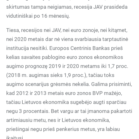
skirtumas tampa neigiamas, recesija JAV prasideda
vidutiniškai po 16 mėnesių.
Tiesa, recesijos nei JAV, nei euro zonoje, nei kitąmet,
nei 2020 metais dar nė viena svarbiausia tarptautinė
institucija nesitiki. Europos Centrinis Bankas prieš
kelias savaites pablogino euro zonos ekonomikos
augimo prognozę 2019 ir 2020 metams iki 1,7 proc.
(2018 m. augimas sieks 1,9 proc.), tačiau toks
augimo scenarijus grėsmės nekelia. Galima prisiminti,
kad 2012 ir 2013 metais euro zonos BVP mažėjo,
tačiau Lietuvos ekonomika sugebėjo augti sparčiau
negu 3 procentais. Bet vargu ar tai įmanoma pakartoti
artimiausiu metu, nes ir Lietuvos ekonomika,
priešingai negu prieš penkerius metus, yra labiau
įkaitusi.