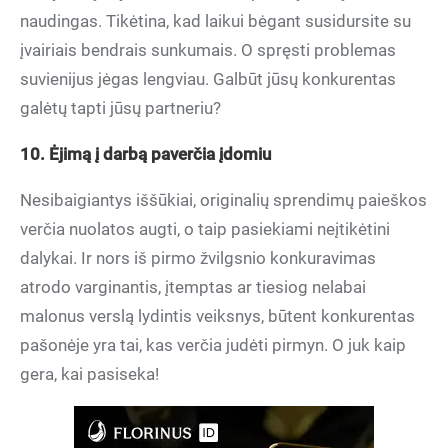
naudingas. Tikėtina, kad laikui bėgant susidursite su
įvairiais bendrais sunkumais. O spręsti problemas
suvienijus jėgas lengviau. Galbūt jūsų konkurentas
galėtų tapti jūsų partneriu?
10. Ėjimą į darbą paverčia įdomiu
Nesibaigiantys iššūkiai, originalių sprendimų paieškos
verčia nuolatos augti, o taip pasiekiami neįtikėtini
dalykai. Ir nors iš pirmo žvilgsnio konkuravimas
atrodo varginantis, įtemptas ar tiesiog nelabai
malonus verslą lydintis veiksnys, būtent konkurentas
pašonėje yra tai, kas verčia judėti pirmyn. O juk kaip
gera, kai pasiseka!