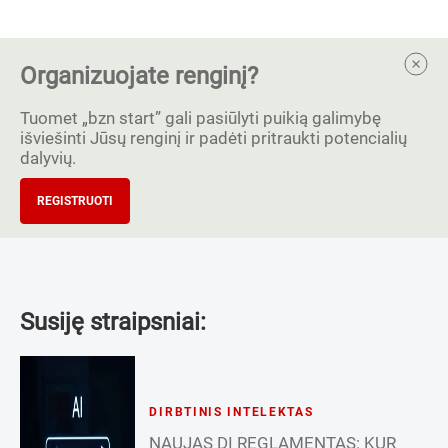
Organizuojate renginį?
Tuomet „bzn start” gali pasiūlyti puikią galimybę
išviešinti Jūsų renginį ir padėti pritraukti potencialių
dalyvių.
REGISTRUOTI
Susiję straipsniai:
DIRBTINIS INTELEKTAS
NAUJAS DI REGLAMENTAS: KUR