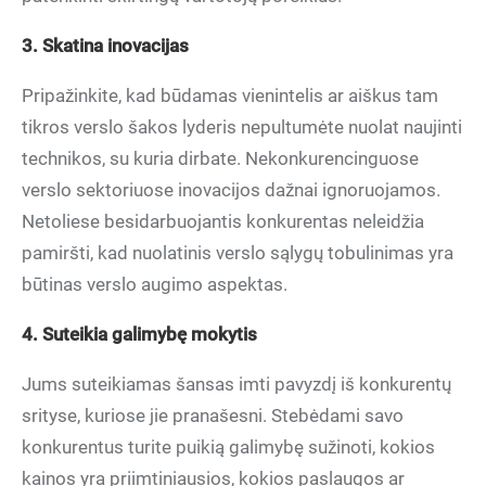
3. Skatina inovacijas
Pripažinkite, kad būdamas vienintelis ar aiškus tam
tikros verslo šakos lyderis nepultumėte nuolat naujinti
technikos, su kuria dirbate. Nekonkurencinguose
verslo sektoriuose inovacijos dažnai ignoruojamos.
Netoliese besidarbuojantis konkurentas neleidžia
pamiršti, kad nuolatinis verslo sąlygų tobulinimas yra
būtinas verslo augimo aspektas.
4. Suteikia galimybę mokytis
Jums suteikiamas šansas imti pavyzdį iš konkurentų
srityse, kuriose jie pranašesni. Stebėdami savo
konkurentus turite puikią galimybę sužinoti, kokios
kainos yra priimtiniausios, kokios paslaugos ar