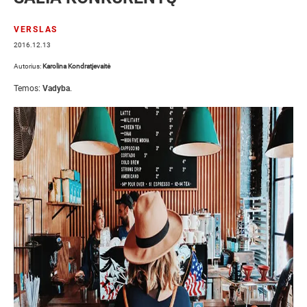
VERSLAS
2016.12.13
Autorius:
Karolina Kondratjevaitė
Temos:
Vadyba
.