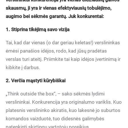
skausmų, ji yra ir vienas efektyviausių tobulėjimo,
augimo bei sėkmės garantų. Juk konkurentai:
1. Stiprina tikėjimą savo vizija
Tai, kad dar vienas (o dar geriau keletas!) verslininkas
ėmėsi panašios idėjos, rodo, kad jūsų pradėtas
verslas turi ateitį. Priimkite tai kaip idėjos įvertinimą ir
kibkite į darbus.
2. Verčia mąstyti kūrybiškai
„Think outside the box“, – sako sėkmės lydimi
verslininkai. Konkurencija yra originalumo variklis. Kuo
platesnis verslininko akiratis, kuo lakesnė jo suburtos
komandos vaizduotė, tuo didesnės galimybės
patenkinti skirtingų vartotojų poreikius.