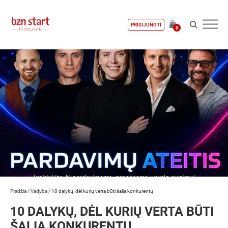
PRISIJUNGTI
0
Pradžia
/
Vadyba
/
10 dalykų, dėl kurių verta būti šalia konkurentų
10 DALYKŲ, DĖL KURIŲ VERTA BŪTI
ŠALIA KONKURENTŲ