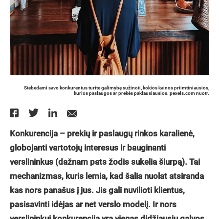
Stebėdami savo konkurentus turite galimybę sužinoti, kokios kainos priimtiniausios,
kurios paslaugos ar prekės paklausiausios. pexels.com nuotr.
Konkurencija – prekių ir paslaugų rinkos karalienė,
globojanti vartotojų interesus ir bauginanti
verslininkus (dažnam pats žodis sukelia šiurpą). Tai
mechanizmas, kuris lemia, kad šalia nuolat atsiranda
kas nors panašus į jus. Jis gali nuvilioti klientus,
pasisavinti idėjas ar net verslo modelį. Ir nors
verslininkui konkurencija yra vienas didžiausių galvos