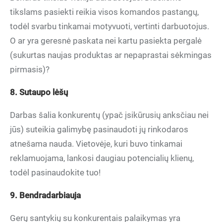
tikslams pasiekti reikia visos komandos pastangų,
todėl svarbu tinkamai motyvuoti, vertinti darbuotojus.
O ar yra geresnė paskata nei kartu pasiekta pergalė
(sukurtas naujas produktas ar nepaprastai sėkmingas
pirmasis)?
8. Sutaupo lėšų
Darbas šalia konkurentų (ypač įsikūrusių anksčiau nei
jūs) suteikia galimybę pasinaudoti jų rinkodaros
atnešama nauda. Vietovėje, kuri buvo tinkamai
reklamuojama, lankosi daugiau potencialių klienų,
todėl pasinaudokite tuo!
9. Bendradarbiauja
Gerų santykių su konkurentais palaikymas yra