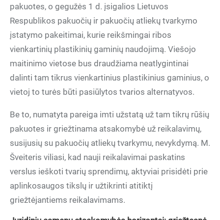
pakuotes, o gegužės 1 d. įsigalios Lietuvos
Respublikos pakuočių ir pakuočių atliekų tvarkymo
įstatymo pakeitimai, kurie reikšmingai ribos
vienkartinių plastikinių gaminių naudojimą. Viešojo
maitinimo vietose bus draudžiama neatlygintinai
dalinti tam tikrus vienkartinius plastikinius gaminius, o
vietoj to turės būti pasiūlytos tvarios alternatyvos.
Be to, numatyta pareiga imti užstatą už tam tikrų rūšių
pakuotes ir griežtinama atsakomybė už reikalavimų,
susijusių su pakuočių atliekų tvarkymu, nevykdymą. M.
Šveiteris viliasi, kad nauji reikalavimai paskatins
verslus ieškoti tvarių sprendimų, aktyviai prisidėti prie
aplinkosaugos tikslų ir užtikrinti atitiktį
griežtėjantiems reikalavimams.