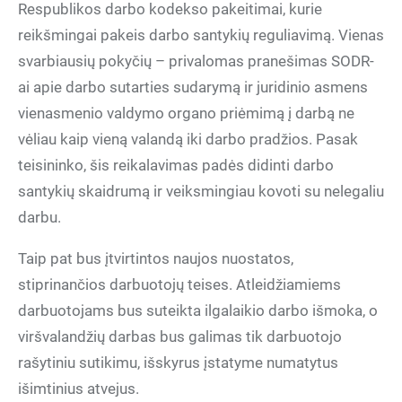
Respublikos darbo kodekso pakeitimai, kurie
reikšmingai pakeis darbo santykių reguliavimą. Vienas
svarbiausių pokyčių – privalomas pranešimas SODR-
ai apie darbo sutarties sudarymą ir juridinio asmens
vienasmenio valdymo organo priėmimą į darbą ne
vėliau kaip vieną valandą iki darbo pradžios. Pasak
teisininko, šis reikalavimas padės didinti darbo
santykių skaidrumą ir veiksmingiau kovoti su nelegaliu
darbu.
Taip pat bus įtvirtintos naujos nuostatos,
stiprinančios darbuotojų teises. Atleidžiamiems
darbuotojams bus suteikta ilgalaikio darbo išmoka, o
viršvalandžių darbas bus galimas tik darbuotojo
rašytiniu sutikimu, išskyrus įstatyme numatytus
išimtinius atvejus.