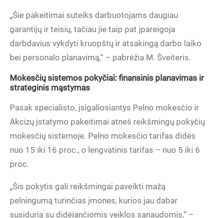
„Šie pakeitimai suteiks darbuotojams daugiau
garantijų ir teisių, tačiau jie taip pat įpareigoja
darbdavius vykdyti kruopštų ir atsakingą darbo laiko
bei personalo planavimą,“ – pabrėžia M. Šveiteris.
Mokesčių sistemos pokyčiai: finansinis planavimas ir
strateginis mąstymas
Pasak specialisto, įsigaliosiantys Pelno mokesčio ir
Akcizų įstatymo pakeitimai atneš reikšmingų pokyčių
mokesčių sistemoje. Pelno mokesčio tarifas didės
nuo 15 iki 16 proc., o lengvatinis tarifas – nuo 5 iki 6
proc.
„Šis pokytis gali reikšmingai paveikti mažą
pelningumą turinčias įmones, kurios jau dabar
susiduria su didėjančiomis veiklos sąnaudomis,“ –