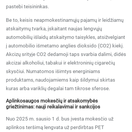
pastebi teisininkas.
Be to, keisis neapmokestinamųjų pajamų ir leidžiamų
atskaitymų tvarka, įskaitant naujas lengvųjų
automobilių išlaidų atskaitymo taisykles, atsižvelgiant
į automobilio išmetamo anglies dioksido (CO2) kiekį.
Akcizų srityje CO2 dedamoji taps svarbia dalimi, didės
akcizai alkoholiui, tabakui ir elektroninių cigarečių
skysčiui. Numatomos išimtys energiniams
produktams, naudojamiems kaip šildymui skirtas
kuras arba variklių degalai tam tikrose sferose.
Aplinkosaugos mokesčių ir atsakomybės
griežtinimas: nauji reikalavimai ir sankcijos
Nuo 2025 m. sausio 1 d. bus įvesta mokesčio už
aplinkos teršimą lengvata už perdirbtas PET