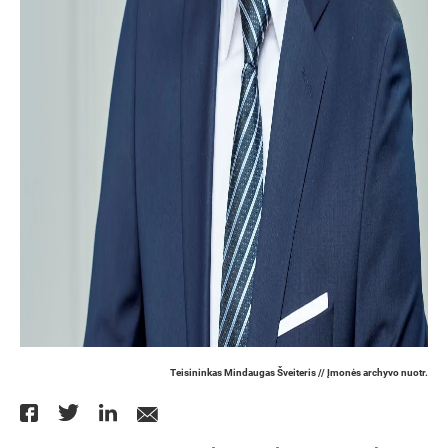
Teisininkas Mindaugas Šveiteris // Įmonės archyvo nuotr.