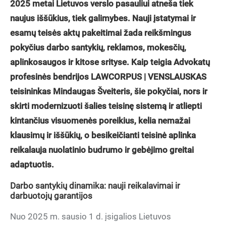
2025 metai Lietuvos verslo pasauliui atneša tiek
naujus iššūkius, tiek galimybes. Nauji įstatymai ir
esamų teisės aktų pakeitimai žada reikšmingus
pokyčius darbo santykių, reklamos, mokesčių,
aplinkosaugos ir kitose srityse. Kaip teigia Advokatų
profesinės bendrijos LAWCORPUS | VENSLAUSKAS
teisininkas Mindaugas Šveiteris, šie pokyčiai, nors ir
skirti modernizuoti šalies teisinę sistemą ir atliepti
kintančius visuomenės poreikius, kelia nemažai
klausimų ir iššūkių, o besikeičianti teisinė aplinka
reikalauja nuolatinio budrumo ir gebėjimo greitai
adaptuotis.
Darbo santykių dinamika: nauji reikalavimai ir
darbuotojų garantijos
Nuo 2025 m. sausio 1 d. įsigalios Lietuvos