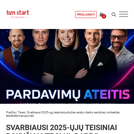
PRISIJUNGTI
0
Pradžia
/
Teisė
/
Svarbiausi 2025-ųjų teisiniai pokyčiai verslui: darbo santykiai, mokesčiai,
atsiskaitymas grynais
SVARBIAUSI 2025-ŲJŲ TEISINIAI