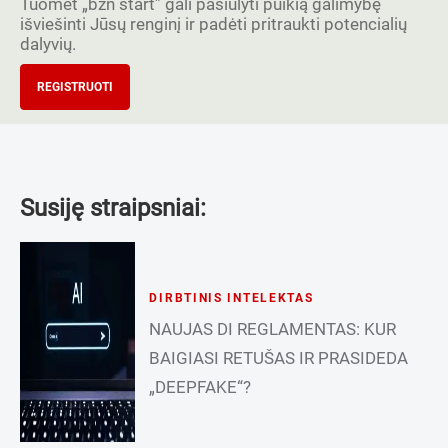
Tuomet „bzn start” gali pasiūlyti puikią galimybę
išviešinti Jūsų renginį ir padėti pritraukti potencialių
dalyvių.
REGISTRUOTI
Susiję straipsniai:
DIRBTINIS INTELEKTAS
NAUJAS DI REGLAMENTAS: KUR
BAIGIASI RETUŠAS IR PRASIDEDA
„DEEPFAKE“?