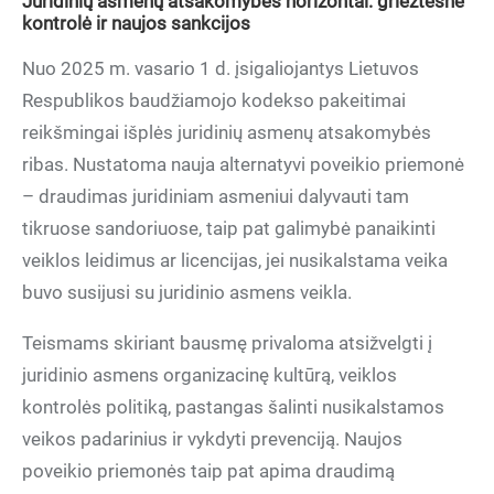
Juridinių asmenų atsakomybės horizontai: griežtesnė
kontrolė ir naujos sankcijos
Nuo 2025 m. vasario 1 d. įsigaliojantys Lietuvos
Respublikos baudžiamojo kodekso pakeitimai
reikšmingai išplės juridinių asmenų atsakomybės
ribas. Nustatoma nauja alternatyvi poveikio priemonė
– draudimas juridiniam asmeniui dalyvauti tam
tikruose sandoriuose, taip pat galimybė panaikinti
veiklos leidimus ar licencijas, jei nusikalstama veika
buvo susijusi su juridinio asmens veikla.
Teismams skiriant bausmę privaloma atsižvelgti į
juridinio asmens organizacinę kultūrą, veiklos
kontrolės politiką, pastangas šalinti nusikalstamos
veikos padarinius ir vykdyti prevenciją. Naujos
poveikio priemonės taip pat apima draudimą