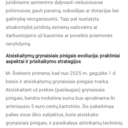
juridiniams asmenims dalyvauti viešuosiuose
pirkimuose, gauti paramą, subsidijas ar dotacijas bei
galimybę reorganizuotis. Taip pat nustatyta
atsakomybė juridinių asmenų vadovams ar
darbuotojams už bausmės ar poveikio priemonės
nevykdymą.
Atsiskaitymų grynaisiais pinigais evoliucija: praktiniai
aspektai ir prisitaikymo strategijos
M. Šveiteris primena, kad nuo 2025 m. gegužės 1 d.
keisis ir atsiskaitymų grynaisiais pinigais tvarka.
Atsiskaitant už prekes (paslaugas) grynaisiais
pinigais, bendra mokėtina suma bus apvalinama iki
artimiausio 5 euro centų kartotinio. Šis pakeitimas
palies visus ūkio subjektus, kurie atsiskaito
grynaisiais pinigais, ir pareikalaus atitinkamų techninių