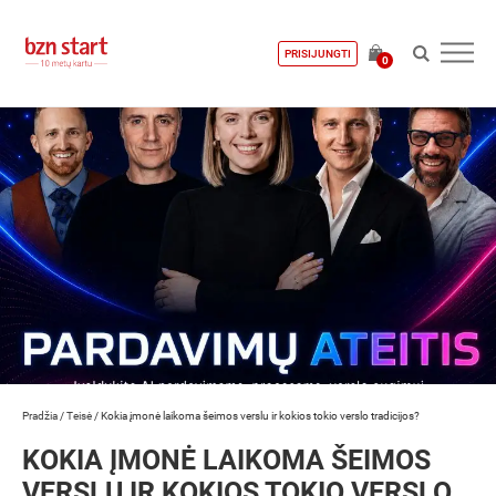
PRISIJUNGTI
0
Pradžia
/
Teisė
/
Kokia įmonė laikoma šeimos verslu ir kokios tokio verslo tradicijos?
KOKIA ĮMONĖ LAIKOMA ŠEIMOS
VERSLU IR KOKIOS TOKIO VERSLO