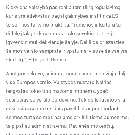
Kiekviena valstybė pasirenka tam tikrą reguliavimą,
kuris yra adekvatus pagal galimybes ir atitinka ES
teisę ir jos taikymo praktiką. Tradicijos ir kultūra turi
didelę įtaką tiek šeimos verslo suvokimui, tiek jo
įgyvendinimui kiekvienoje šalyje. Dėl šios priežasties
šeimos verslo samprata ir ypatumai visose šalyse yra
skirtingi“, – teigė J. Usonis.
Anot pašnekovo, šeimos įmonės sudaro didžiąją dalį
viso Europos verslo. Valstybės nustato įvairias
lengvatas tokio tipo mažoms įmonėms, ypač
susijusias su verslo perdavimu. Tokios lengvatos yra
susijusios su mokesčiais paveldint ar perduodant
šeimos turtą šeimos nariams ar/ ir kitiems asmenims,
taip pat su administravimu. Pavienės mokesčių,
steigimo ir administravimo lengvatos gali būti