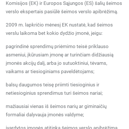
Komisijos (EK) ir Europos Sąjungos (ES) šalių šeimos
verslo ekspertais pasiūlė šeimos verslo apibrėžimą.
2009 m. lapkričio mėnesį EK nustatė, kad šeimos
verslu laikoma bet kokio dydžio įmonė, jeigu:
pagrindinė sprendimų priėmimo teisė priklauso
asmeniui, įkūrusiam įmonę ar turinčiam didžiausią
įmonės akcijų dalį, arba jo sutuoktiniui, tėvams,
vaikams ar tiesioginiams paveldėtojams;
balsų daugumos teisę priimti tiesioginius ir
netiesioginius sprendimus turi šeimos nariai;
mažiausiai vienas iš šeimos narių ar giminaičių
formaliai dalyvauja įmonės valdyme;
įvardytos įmonės atitinka šeimos verslo apibrėžimą,