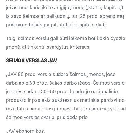
jei asmuo, kuris įkūrė ar įgijo įmonę (įstatinį kapitalą)
iš savo šeimos ar palikuonių, turi 25 proc. sprendimų
priėmimo teisės pagal įstatinio kapitalo dydį.
Taigi šeimos verslu gali būti laikoma bet kokio dydžio
įmonė, atitinkanti išvardytus kriterijus.
ŠEIMOS VERSLAS JAV
„JAV 80 proc. verslo sudaro šeimos įmonės, jose
dirba apie 60 proc. šalies darbo jėgos. Šeimos verslo
įmonės sudaro 50–60 proc. bendrojo nacionalinio
produkto ir pasiekia aukštesnius metinius pardavimo
rezultatus negu kitos įmonės. Taigi, galima sakyti, kad
šeimos verslas svariai prisideda prie
JAV ekonomikos.