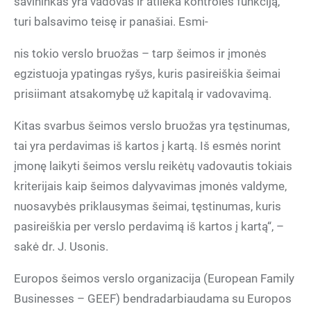
savininkas yra vadovas ir atlieka kontrolės funkciją,
turi balsavimo teisę ir panašiai. Esmi-
nis tokio verslo bruožas – tarp šeimos ir įmonės
egzistuoja ypatingas ryšys, kuris pasireiškia šeimai
prisiimant atsakomybę už kapitalą ir vadovavimą.
Kitas svarbus šeimos verslo bruožas yra tęstinumas,
tai yra perdavimas iš kartos į kartą. Iš esmės norint
įmonę laikyti šeimos verslu reikėtų vadovautis tokiais
kriterijais kaip šeimos dalyvavimas įmonės valdyme,
nuosavybės priklausymas šeimai, tęstinumas, kuris
pasireiškia per verslo perdavimą iš kartos į kartą“, –
sakė dr. J. Usonis.
Europos šeimos verslo organizacija (European Family
Businesses – GEEF) bendradarbiaudama su Europos