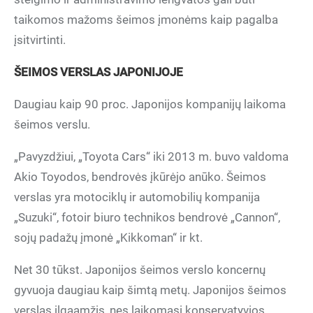
taikomos mažoms šeimos įmonėms kaip pagalba
įsitvirtinti.
ŠEIMOS VERSLAS JAPONIJOJE
Daugiau kaip 90 proc. Japonijos kompanijų laikoma
šeimos verslu.
„Pavyzdžiui, „Toyota Cars“ iki 2013 m. buvo valdoma
Akio Toyodos, bendrovės įkūrėjo anūko. Šeimos
verslas yra motociklų ir automobilių kompanija
„Suzuki“, fotoir biuro technikos bendrovė „Cannon“,
sojų padažų įmonė „Kikkoman“ ir kt.
Net 30 tūkst. Japonijos šeimos verslo koncernų
gyvuoja daugiau kaip šimtą metų. Japonijos šeimos
verslas ilgaamžis, nes laikomasi konservatyvios