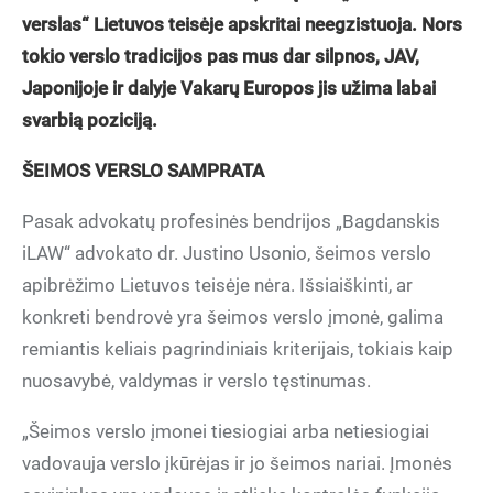
verslas“ Lietuvos teisėje apskritai neegzistuoja. Nors
tokio verslo tradicijos pas mus dar silpnos, JAV,
Japonijoje ir dalyje Vakarų Europos jis užima labai
svarbią poziciją.
ŠEIMOS VERSLO SAMPRATA
Pasak advokatų profesinės bendrijos „Bagdanskis
iLAW“ advokato dr. Justino Usonio, šeimos verslo
apibrėžimo Lietuvos teisėje nėra. Išsiaiškinti, ar
konkreti bendrovė yra šeimos verslo įmonė, galima
remiantis keliais pagrindiniais kriterijais, tokiais kaip
nuosavybė, valdymas ir verslo tęstinumas.
„Šeimos verslo įmonei tiesiogiai arba netiesiogiai
vadovauja verslo įkūrėjas ir jo šeimos nariai. Įmonės