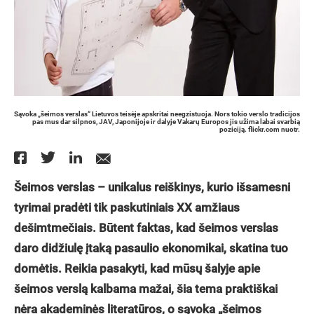
Sąvoka „šeimos verslas“ Lietuvos teisėje apskritai neegzistuoja. Nors tokio verslo tradicijos
pas mus dar silpnos, JAV, Japonijoje ir dalyje Vakarų Europos jis užima labai svarbią
poziciją. flickr.com nuotr.
Šeimos verslas – unikalus reiškinys, kurio išsamesni
tyrimai pradėti tik paskutiniais XX amžiaus
dešimtmečiais. Būtent faktas, kad šeimos verslas
daro didžiulę įtaką pasaulio ekonomikai, skatina tuo
domėtis. Reikia pasakyti, kad mūsų šalyje apie
šeimos verslą kalbama mažai, šia tema praktiškai
nėra akademinės literatūros, o sąvoka „šeimos