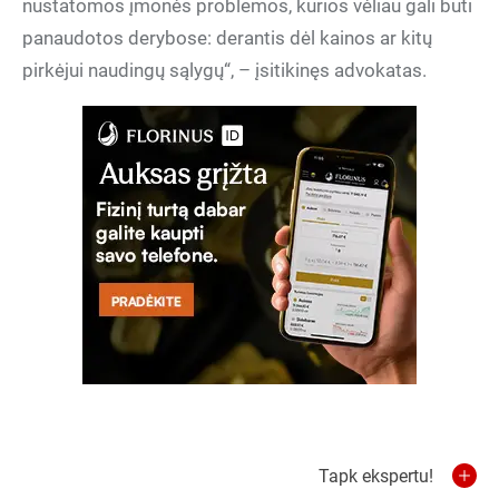
nustatomos įmonės problemos, kurios vėliau gali būti
panaudotos derybose: derantis dėl kainos ar kitų
pirkėjui naudingų sąlygų“, – įsitikinęs advokatas.
Tapk ekspertu!