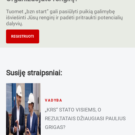
Tuomet „bzn start” gali pasiūlyti puikią galimybę
išviešinti Jūsų renginį ir padėti pritraukti potencialių
dalyvių.
REGISTRUOTI
Susiję straipsniai:
VADYBA
„KRS“ STATO VISIEMS, O
REZULTATAIS DŽIAUGIASI PAULIUS
GRIGAS?