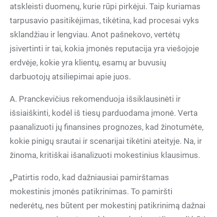
atskleisti duomenų, kurie rūpi pirkėjui. Taip kuriamas
tarpusavio pasitikėjimas, tikėtina, kad procesai vyks
sklandžiau ir lengviau. Anot pašnekovo, vertėtų
įsivertinti ir tai, kokia įmonės reputacija yra viešojoje
erdvėje, kokie yra klientų, esamų ar buvusių
darbuotojų atsiliepimai apie juos.
A. Pranckevičius rekomenduoja išsiklausinėti ir
išsiaiškinti, kodėl iš tiesų parduodama įmonė. Verta
paanalizuoti jų finansines prognozes, kad žinotumėte,
kokie pinigų srautai ir scenarijai tikėtini ateityje. Na, ir
žinoma, kritiškai išanalizuoti mokestinius klausimus.
„Patirtis rodo, kad dažniausiai pamirštamas
mokestinis įmonės patikrinimas. To pamiršti
nederėtų, nes būtent per mokestinį patikrinimą dažnai