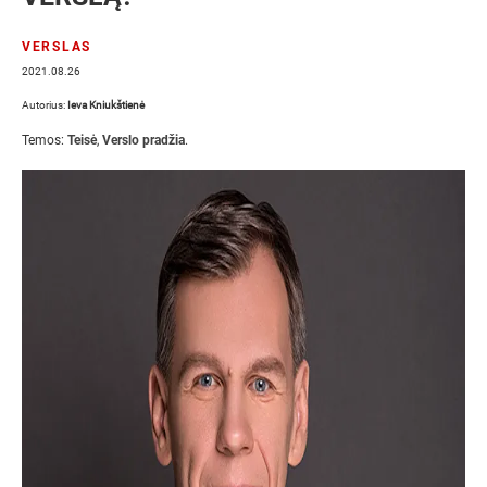
VERSLAS
2021.08.26
Autorius:
Ieva Kniukštienė
Temos:
Teisė
,
Verslo pradžia
.