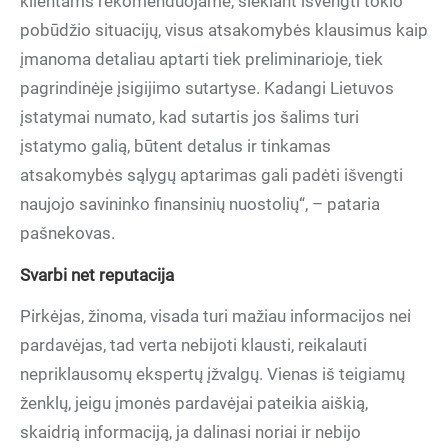
klientams rekomenduojame, siekiant išvengti tokio
pobūdžio situacijų, visus atsakomybės klausimus kaip
įmanoma detaliau aptarti tiek preliminarioje, tiek
pagrindinėje įsigijimo sutartyse. Kadangi Lietuvos
įstatymai numato, kad sutartis jos šalims turi
įstatymo galią, būtent detalus ir tinkamas
atsakomybės sąlygų aptarimas gali padėti išvengti
naujojo savininko finansinių nuostolių“, – pataria
pašnekovas.
Svarbi net reputacija
Pirkėjas, žinoma, visada turi mažiau informacijos nei
pardavėjas, tad verta nebijoti klausti, reikalauti
nepriklausomų ekspertų įžvalgų. Vienas iš teigiamų
ženklų, jeigu įmonės pardavėjai pateikia aiškią,
skaidrią informaciją, ja dalinasi noriai ir nebijo