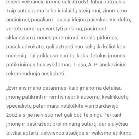
Įsigyti veikiančią įmonę gali atrodyti labai patrauklu.
Taip sutaupoma laiko ir išlaidų steigimui, žinomumo
auginimui, pagaliau ir pačiai idėjos paieškai. Vis dėlto,
vertėtų gerai apsvarstyti pirkimą, pasiruošti
sklandžiam įmonės perėmimui. Verslo pirkimas,
pasak advokato, gali užtrukti nuo kelių iki keliolikos
mėnesių. Tai priklauso nuo to, koks detalus įmonės
patikrinimas bus vykdomas. Tiesa, A. Pranckevičius
rekomenduoja neskubėti.
„Esminis mano patarimas, kaip įmanoma detaliau
įmonę patikrinti ir remtis nepriklausomų, kvalifikuotų
specialistų patarimais: netikėkite vien pardavėjo
žodžiais, jie ne visuomet gali būti teisingi. Perkant
įmonę ir pasirašant preliminarią sutartį, dar siūlyčiau
tiksliai aptarti kiekvienos stadijos ar veiksmo atlikimo