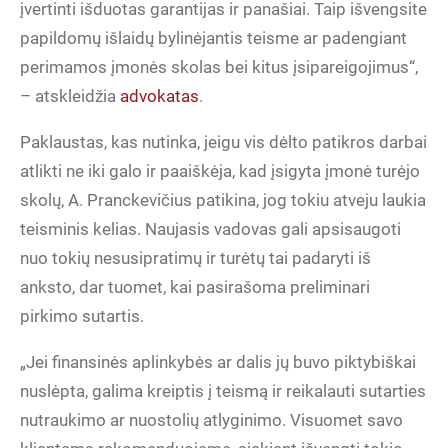
įvertinti išduotas garantijas ir panašiai. Taip išvengsite
papildomų išlaidų bylinėjantis teisme ar padengiant
perimamos įmonės skolas bei kitus įsipareigojimus“,
– atskleidžia
advokatas
.
Paklaustas, kas nutinka, jeigu vis dėlto patikros darbai
atlikti ne iki galo ir paaiškėja, kad įsigyta įmonė turėjo
skolų, A. Pranckevičius patikina, jog tokiu atveju laukia
teisminis kelias. Naujasis vadovas gali apsisaugoti
nuo tokių nesusipratimų ir turėtų tai padaryti iš
anksto, dar tuomet, kai pasirašoma preliminari
pirkimo sutartis.
„Jei finansinės aplinkybės ar dalis jų buvo piktybiškai
nuslėpta, galima kreiptis į teismą ir reikalauti sutarties
nutraukimo ar nuostolių atlyginimo. Visuomet savo