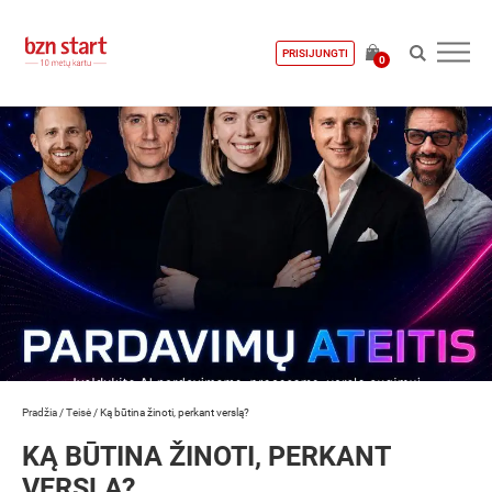
PRISIJUNGTI
0
Pradžia
/
Teisė
/
Ką būtina žinoti, perkant verslą?
KĄ BŪTINA ŽINOTI, PERKANT
VERSLĄ?