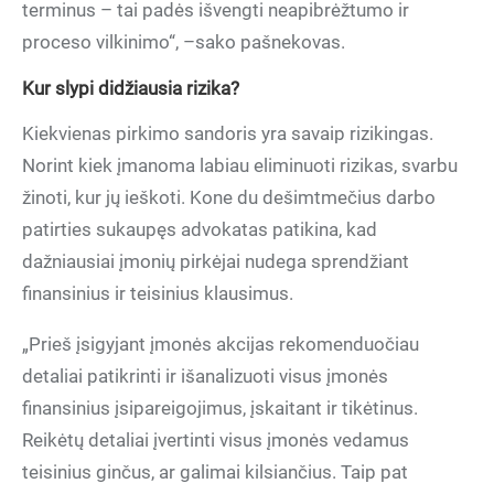
terminus – tai padės išvengti neapibrėžtumo ir
proceso vilkinimo“, –sako pašnekovas.
Kur slypi didžiausia rizika?
Kiekvienas pirkimo sandoris yra savaip rizikingas.
Norint kiek įmanoma labiau eliminuoti rizikas, svarbu
žinoti, kur jų ieškoti. Kone du dešimtmečius darbo
patirties sukaupęs advokatas patikina, kad
dažniausiai įmonių pirkėjai nudega sprendžiant
finansinius ir teisinius klausimus.
„Prieš įsigyjant įmonės akcijas rekomenduočiau
detaliai patikrinti ir išanalizuoti visus įmonės
finansinius įsipareigojimus, įskaitant ir tikėtinus.
Reikėtų detaliai įvertinti visus įmonės vedamus
teisinius ginčus, ar galimai kilsiančius. Taip pat