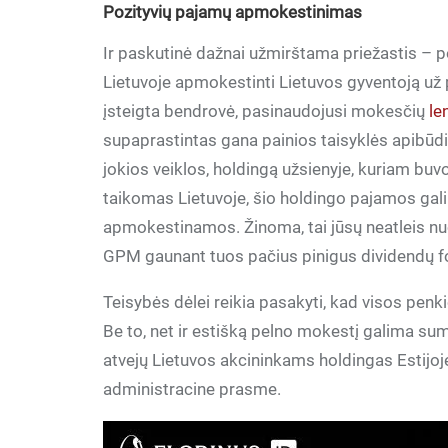
Pozityvių pajamų apmokestinimas
Ir paskutinė dažnai užmirštama priežastis – po
Lietuvoje apmokestinti Lietuvos gyventoją už 
įsteigta bendrovė, pasinaudojusi mokesčių
le
supaprastintas gana painios taisyklės apibūdini
jokios veiklos, holdingą užsienyje, kuriam bu
taikomas Lietuvoje, šio holdingo pajamos gali
apmokestinamos. Žinoma, tai jūsų neatleis nuo
GPM gaunant tuos pačius pinigus dividendų 
Teisybės dėlei reikia pasakyti, kad visos penk
Be to, net ir estišką pelno mokestį galima s
atvejų Lietuvos akcininkams holdingas Estijo
administracine prasme.