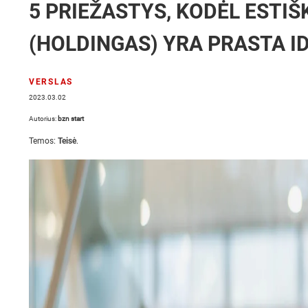
5 PRIEŽASTYS, KODĖL ESTI
(HOLDINGAS) YRA PRASTA I
VERSLAS
2023.03.02
Autorius:
bzn start
Temos:
Teisė
.