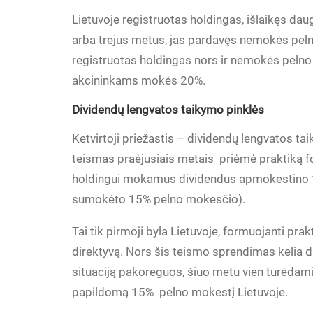
Lietuvoje registruotas holdingas, išlaikęs dau
arba trejus metus, jas pardavęs nemokės peln
registruotas holdingas nors ir nemokės pelno m
akcininkams mokės 20%.
Dividendų lengvatos taikymo pinklės
Ketvirtoji priežastis – dividendų lengvatos ta
teismas praėjusiais metais priėmė praktiką f
holdingui mokamus dividendus apmokestino 15
sumokėto 15% pelno mokesčio).
Tai tik pirmoji byla Lietuvoje, formuojanti pr
direktyvą. Nors šis teismo sprendimas kelia da
situaciją pakoreguos, šiuo metu vien turėdami
papildomą 15% pelno mokestį Lietuvoje.