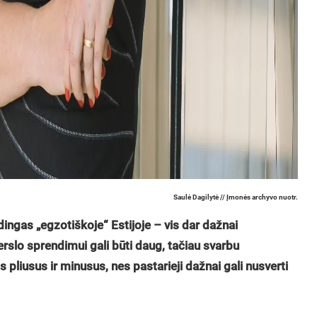
Saulė Dagilytė // Įmonės archyvo nuotr.
ldingas „egzotiškoje“ Estijoje – vis dar dažnai
erslo sprendimui gali būti daug, tačiau svarbu
os pliusus ir minusus, nes pastarieji dažnai gali nusverti