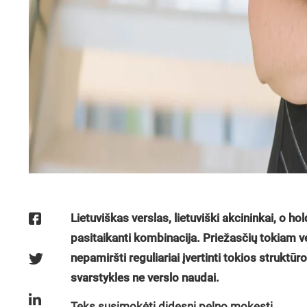
Lietuviškas verslas, lietuviški akcininkai, o ho
pasitaikanti kombinacija. Priežasčių tokiam v
nepamiršti reguliariai įvertinti tokios struktūr
svarstykles ne verslo naudai.
Teks susimokėti didesnį pelno mokestį