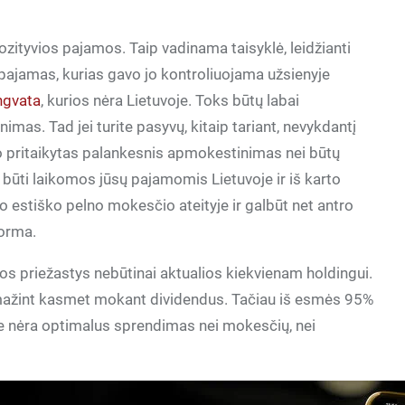
zityvios pajamos. Taip vadinama taisyklė, leidžianti
pajamas, kurias gavo jo kontroliuojama užsienyje
ngvata
, kurios nėra Lietuvoje. Toks būtų labai
mas. Tad jei turite pasyvų, kitaip tariant, nevykdantį
vo pritaikytas palankesnis apmokestinimas nei būtų
 būti laikomos jūsų pajamomis Lietuvoje ir iš karto
 estiško pelno mokesčio ateityje ir galbūt net antro
forma.
ios priežastys nebūtinai aktualios kiekvienam holdingui.
umažint kasmet mokant dividendus. Tačiau iš esmės 95%
je nėra optimalus sprendimas nei mokesčių, nei