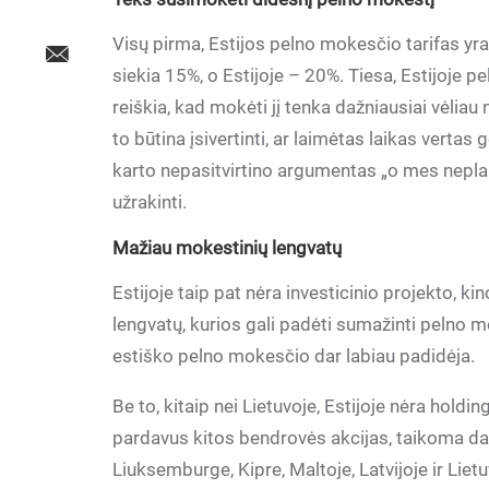
Visų pirma, Estijos pelno mokesčio tarifas yra
siekia 15%, o Estijoje – 20%. Tiesa, Estijoje 
reiškia, kad mokėti jį tenka dažniausiai vėli
to būtina įsivertinti, ar laimėtas laikas verta
karto nepasitvirtino argumentas „o mes nepl
užrakinti.
Mažiau mokestinių lengvatų
Estijoje taip pat nėra investicinio projekto, 
lengvatų, kurios gali padėti sumažinti pelno mok
estiško pelno mokesčio dar labiau padidėja.
Be to, kitaip nei Lietuvoje, Estijoje nėra holdi
pardavus kitos bendrovės akcijas, taikoma da
Liuksemburge, Kipre, Maltoje, Latvijoje ir Lietu