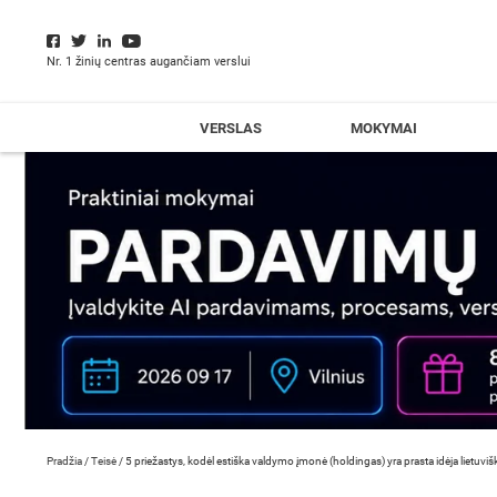
Nr. 1 žinių centras augančiam verslui
VERSLAS
MOKYMAI
Pradžia
/
Teisė
/
5 priežastys, kodėl estiška valdymo įmonė (holdingas) yra prasta idėja lietuviš