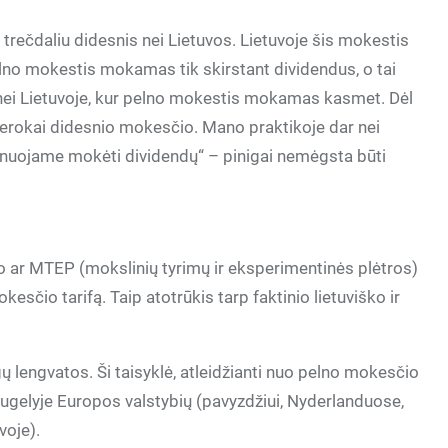
 trečdaliu didesnis nei Lietuvos. Lietuvoje šis mokestis
pelno mokestis mokamas tik skirstant dividendus, o tai
au nei Lietuvoje, kur pelno mokestis mokamas kasmet. Dėl
s gerokai didesnio mokesčio. Mano praktikoje dar nei
anuojame mokėti dividendų“ – pinigai nemėgsta būti
kino ar MTEP (mokslinių tyrimų ir eksperimentinės plėtros)
esčio tarifą. Taip atotrūkis tarp faktinio lietuviško ir
ngų lengvatos. Ši taisyklė, atleidžianti nuo pelno mokesčio
ugelyje Europos valstybių (pavyzdžiui, Nyderlanduose,
voje).