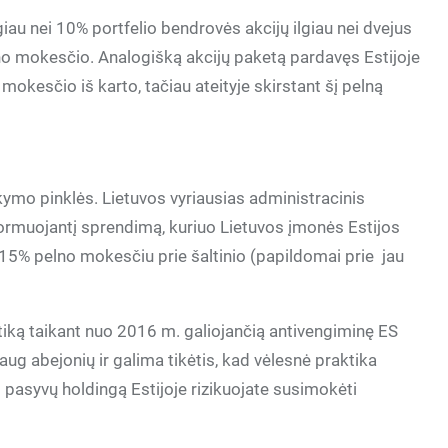
giau nei 10% portfelio bendrovės akcijų ilgiau nei dvejus
o mokesčio. Analogišką akcijų paketą pardavęs Estijoje
okesčio iš karto, tačiau ateityje skirstant šį pelną
ikymo pinklės. Lietuvos vyriausias administracinis
ormuojantį sprendimą, kuriuo Lietuvos įmonės Estijos
% pelno mokesčiu prie šaltinio (papildomai prie jau
aktiką taikant nuo 2016 m. galiojančią antivengiminę ES
ug abejonių ir galima tikėtis, kad vėlesnė praktika
 pasyvų holdingą Estijoje rizikuojate susimokėti