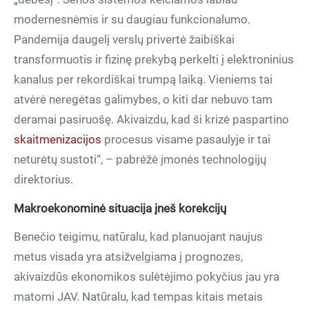
modernesnėmis ir su daugiau funkcionalumo.
Pandemija daugelį verslų privertė žaibiškai
transformuotis ir fizinę prekybą perkelti į elektroninius
kanalus per rekordiškai trumpą laiką. Vieniems tai
atvėrė neregėtas galimybes, o kiti dar nebuvo tam
deramai pasiruošę. Akivaizdu, kad ši krizė paspartino
skaitmenizacijos
procesus visame pasaulyje ir tai
neturėtų sustoti“, – pabrėžė įmonės technologijų
direktorius.
M
akroekonominė
situacija įneš korekcijų
Benečio teigimu, natūralu, kad planuojant naujus
metus visada yra atsižvelgiama į prognozes,
akivaizdūs ekonomikos sulėtėjimo pokyčius jau yra
matomi JAV. Natūralu, kad tempas kitais metais