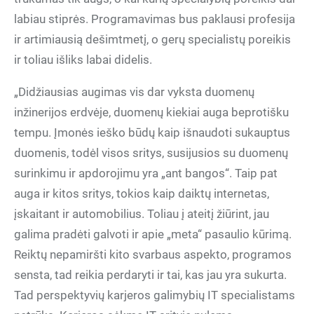
labiau stiprės. Programavimas bus paklausi profesija
ir artimiausią dešimtmetį, o gerų specialistų poreikis
ir toliau išliks labai didelis.
„Didžiausias augimas vis dar vyksta duomenų
inžinerijos erdvėje, duomenų kiekiai auga beprotišku
tempu. Įmonės ieško būdų kaip išnaudoti sukauptus
duomenis, todėl visos sritys, susijusios su duomenų
surinkimu ir apdorojimu yra „ant bangos“. Taip pat
auga ir kitos sritys, tokios kaip daiktų internetas,
įskaitant ir automobilius. Toliau į ateitį žiūrint, jau
galima pradėti galvoti ir apie „meta“ pasaulio kūrimą.
Reiktų nepamiršti kito svarbaus aspekto, programos
sensta, tad reikia perdaryti ir tai, kas jau yra sukurta.
Tad perspektyvių karjeros galimybių IT specialistams