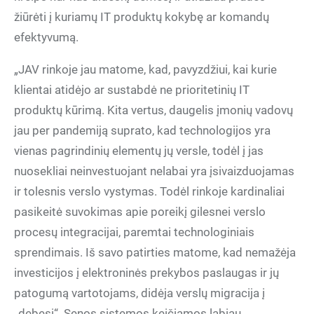
žiūrėti į kuriamų IT produktų kokybę ar komandų
efektyvumą.
„JAV rinkoje jau matome, kad, pavyzdžiui, kai kurie
klientai atidėjo ar sustabdė ne prioritetinių IT
produktų kūrimą. Kita vertus, daugelis įmonių vadovų
jau per pandemiją suprato, kad technologijos yra
vienas pagrindinių elementų jų versle, todėl į jas
nuosekliai neinvestuojant nelabai yra įsivaizduojamas
ir tolesnis verslo vystymas. Todėl rinkoje kardinaliai
pasikeitė suvokimas apie poreikį gilesnei verslo
procesų integracijai, paremtai technologiniais
sprendimais. Iš savo patirties matome, kad nemažėja
investicijos į elektroninės prekybos paslaugas ir jų
patogumą vartotojams, didėja verslų migracija į
„debesį“. Senos sistemos keičiamos labiau