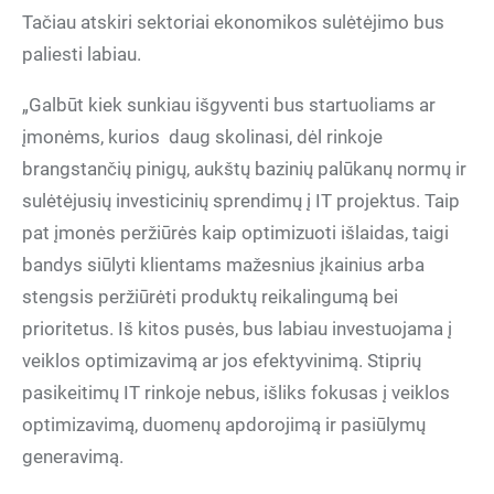
Tačiau atskiri sektoriai ekonomikos sulėtėjimo bus
paliesti labiau.
„Galbūt kiek sunkiau išgyventi bus startuoliams ar
įmonėms, kurios daug skolinasi, dėl rinkoje
brangstančių pinigų, aukštų bazinių palūkanų normų ir
sulėtėjusių investicinių sprendimų į IT projektus. Taip
pat įmonės peržiūrės kaip optimizuoti išlaidas, taigi
bandys siūlyti klientams mažesnius įkainius arba
stengsis peržiūrėti produktų reikalingumą bei
prioritetus. Iš kitos pusės, bus labiau investuojama į
veiklos optimizavimą ar jos efektyvinimą. Stiprių
pasikeitimų IT rinkoje nebus, išliks fokusas į veiklos
optimizavimą, duomenų apdorojimą ir pasiūlymų
generavimą.