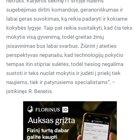
netrūks. Karjeros sėkmę IT srityje nulems
sugebėjimas dirbti komandoje, geranoriškumas ir
labai geras suvokimas, ką reikia padaryti ir kokiame
kokybės lygyje. Taip pat reikia susitaikyti, kad čia teks
mokytis visą gyvenimą, todėl greitas žinių
įsisavinimas bus labai svarbus. Žiūrint į ateities
perspektyvas nepanašu, kad technologijų pokyčio
tempas itin stipriai sulėtės, todėl tiesiog negalima
sustoti ir teks nuolat mokytis ir judėti į priekį tiek
naujiems, tiek ir patyrusiems specialistams“, –
įsitikinęs R. Benetis.