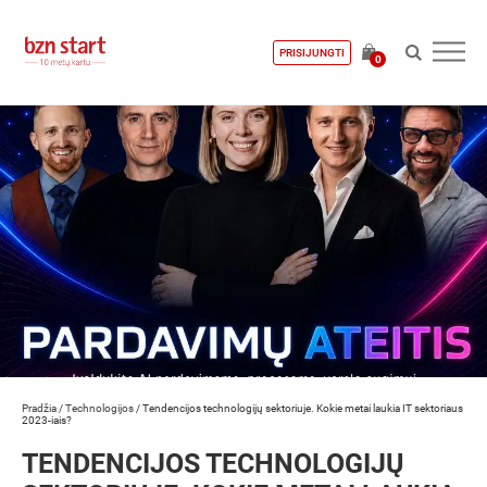
PRISIJUNGTI
0
Pradžia
/
Technologijos
/
Tendencijos technologijų sektoriuje. Kokie metai laukia IT sektoriaus
2023-iais?
TENDENCIJOS TECHNOLOGIJŲ