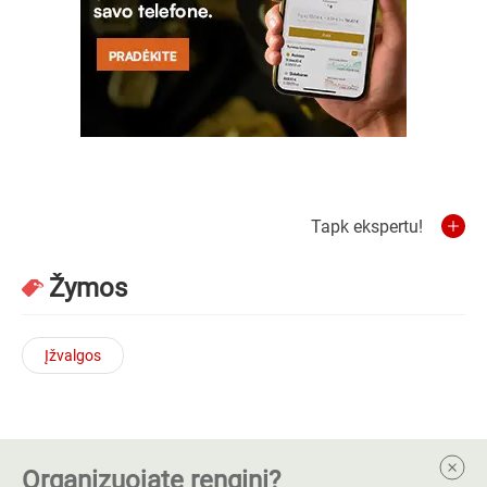
Tapk ekspertu!
Žymos
Įžvalgos
Organizuojate renginį?