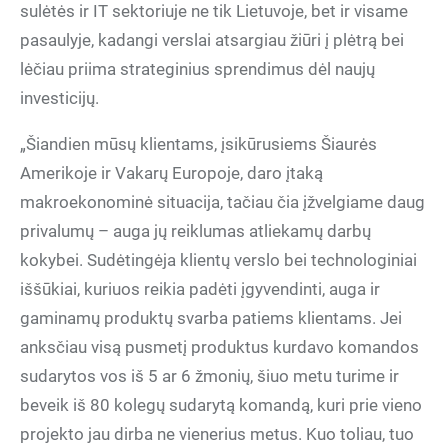
sulėtės ir IT sektoriuje ne tik Lietuvoje, bet ir visame
pasaulyje, kadangi verslai atsargiau žiūri į plėtrą bei
lėčiau priima strateginius sprendimus dėl naujų
investicijų.
„Šiandien mūsų klientams, įsikūrusiems Šiaurės
Amerikoje ir Vakarų Europoje, daro įtaką
makroekonominė situacija, tačiau čia įžvelgiame daug
privalumų – auga jų reiklumas atliekamų darbų
kokybei. Sudėtingėja klientų verslo bei technologiniai
iššūkiai, kuriuos reikia padėti įgyvendinti, auga ir
gaminamų produktų svarba patiems klientams. Jei
anksčiau visą pusmetį produktus kurdavo komandos
sudarytos vos iš 5 ar 6 žmonių, šiuo metu turime ir
beveik iš 80 kolegų sudarytą komandą, kuri prie vieno
projekto jau dirba ne vienerius metus. Kuo toliau, tuo