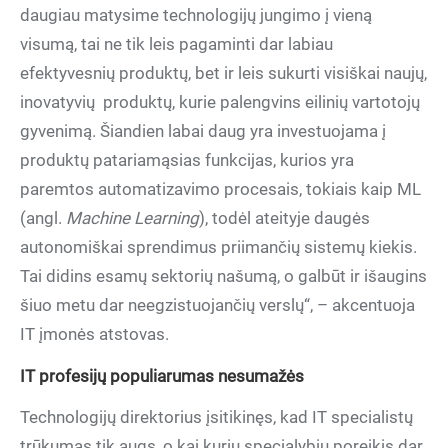
daugiau matysime technologijų jungimo į vieną
visumą, tai ne tik leis pagaminti dar labiau
efektyvesnių produktų, bet ir leis sukurti visiškai naujų,
inovatyvių produktų, kurie palengvins eilinių vartotojų
gyvenimą. Šiandien labai daug yra investuojama į
produktų patariamąsias funkcijas, kurios yra
paremtos automatizavimo procesais, tokiais kaip ML
(angl.
Machine Learning
), todėl ateityje daugės
autonomiškai sprendimus priimančių sistemų kiekis.
Tai didins esamų sektorių našumą, o galbūt ir išaugins
šiuo metu dar neegzistuojančių verslų“, – akcentuoja
IT įmonės atstovas.
IT profesijų populiarumas nesumažės
Technologijų direktorius įsitikinęs, kad IT specialistų
trūkumas tik augs, o kai kurių specialybių poreikis dar