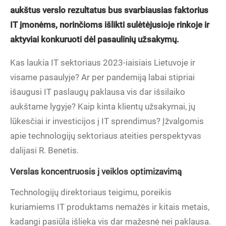
aukštus verslo rezultatus bus svarbiausias faktorius
IT įmonėms, norinčioms išlikti sulėtėjusioje rinkoje ir
aktyviai konkuruoti dėl pasaulinių užsakymų.
Kas laukia IT sektoriaus 2023-iaisiais Lietuvoje ir
visame pasaulyje? Ar per pandemiją labai stipriai
išaugusi IT paslaugų paklausa vis dar išsilaiko
aukštame lygyje? Kaip kinta klientų užsakymai, jų
lūkesčiai ir investicijos į IT sprendimus? Įžvalgomis
apie technologijų sektoriaus ateities perspektyvas
dalijasi R. Benetis.
Verslas koncentruosis į veiklos optimizavimą
Technologijų direktoriaus teigimu, poreikis
kuriamiems IT produktams nemažės ir kitais metais,
kadangi pasiūla išlieka vis dar mažesnė nei paklausa.