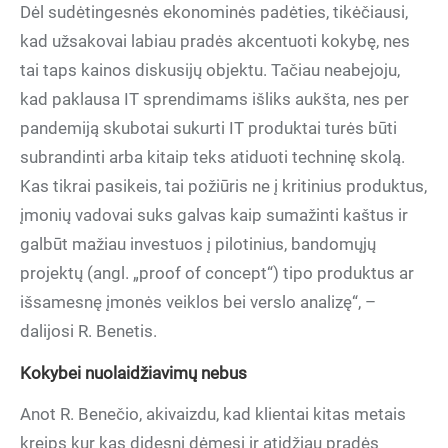
Dėl sudėtingesnės ekonominės padėties, tikėčiausi,
kad užsakovai labiau pradės akcentuoti kokybę, nes
tai taps kainos diskusijų objektu. Tačiau neabejoju,
kad paklausa IT sprendimams išliks aukšta, nes per
pandemiją skubotai sukurti IT produktai turės būti
subrandinti arba kitaip teks atiduoti techninę skolą.
Kas tikrai pasikeis, tai požiūris ne į kritinius produktus,
įmonių vadovai suks galvas kaip sumažinti kaštus ir
galbūt mažiau investuos į pilotinius, bandomųjų
projektų (angl. „proof of concept“) tipo produktus ar
išsamesnę įmonės veiklos bei verslo analizę“, –
dalijosi R. Benetis.
Kokybei nuolaidžiavimų nebus
Anot R. Benečio, akivaizdu, kad klientai kitas metais
kreips kur kas didesnį dėmesį ir atidžiau pradės