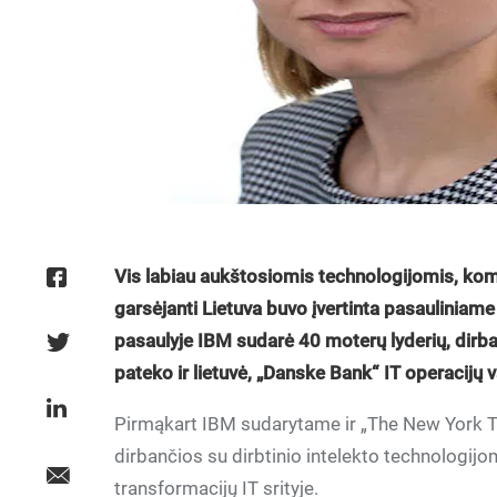
Vis labiau aukštosiomis technologijomis, komp
garsėjanti Lietuva buvo įvertinta pasauliniame
pasaulyje IBM sudarė 40 moterų lyderių, dirbanč
pateko ir lietuvė, „Danske Bank“ IT operacijų
Pirmąkart IBM sudarytame ir „The New York T
dirbančios su dirbtinio intelekto technologijo
transformacijų IT srityje.