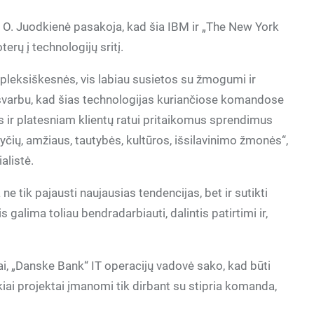
 O. Juodkienė pasakoja, kad šia IBM ir „The New York
erų į technologijų sritį.
pleksiškesnės, vis labiau susietos su žmogumi ir
 svarbu, kad šias technologijas kuriančiose komandose
s ir platesniam klientų ratui pritaikomus sprendimus
lyčių, amžiaus, tautybės, kultūros, išsilavinimo žmonės“,
alistė.
ne tik pajausti naujausias tendencijas, bet ir sutikti
s galima toliau bendradarbiauti, dalintis patirtimi ir,
uvai, „Danske Bank“ IT operacijų vadovė sako, kad būti
aikiai projektai įmanomi tik dirbant su stipria komanda,