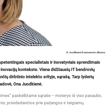
O. Juodkienė Iš asmeninio albumo
etentingais specialistais ir inovatyviais sprendimais
 inovacijų kontekste. Viena didžiausių IT bendrovių
ių dirbtinio intelekto srityje, sąrašą. Tarp lyderių
 vadovė, Ona Juodkienė.
imes“ paskelbtame sąraše – moterys iš viso pasaulio,
mis, prisidedančios prie pažangos ir teigiamų