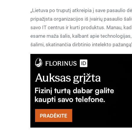
„Lietuva po truputį atkreipia į save pasaulio dėm
pripažįsta organizacijos iš įvairių pasaulio šali
savo IT centrus ir kurti produktus. Manau, kad
esame maža šalis, kalbant apie technologijas, 
šalimi, skatinančia dirbtinio intelekto pažangą