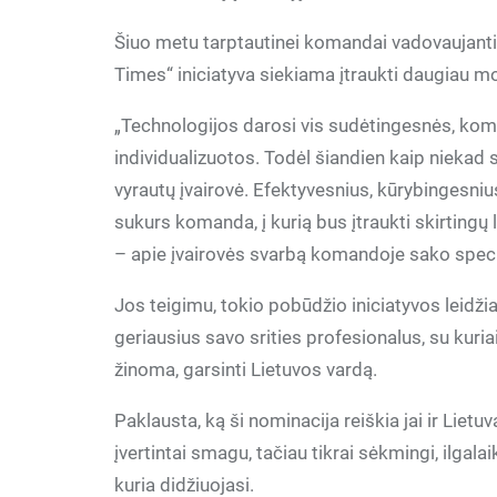
Šiuo metu tarptautinei komandai vadovaujanti
Times“ iniciatyva siekiama įtraukti daugiau mot
„Technologijos darosi vis sudėtingesnės, kom
individualizuotos. Todėl šiandien kaip niekad
vyrautų įvairovė. Efektyvesnius, kūrybingesniu
sukurs komanda, į kurią bus įtraukti skirtingų 
– apie įvairovės svarbą komandoje sako speci
Jos teigimu, tokio pobūdžio iniciatyvos leidžia 
geriausius savo srities profesionalus, su kuriai
žinoma, garsinti Lietuvos vardą.
Paklausta, ką ši nominacija reiškia jai ir Liet
įvertintai smagu, tačiau tikrai sėkmingi, ilgal
kuria didžiuojasi.