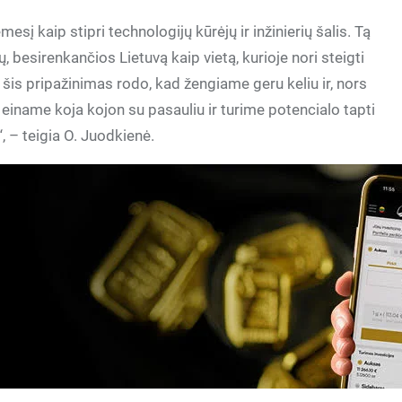
esį kaip stipri technologijų kūrėjų ir inžinierių šalis. Tą
ų, besirenkančios Lietuvą kaip vietą, kurioje nori steigti
 šis pripažinimas rodo, kad žengiame geru keliu ir, nors
einame koja kojon su pasauliu ir turime potencialo tapti
“, – teigia O. Juodkienė.