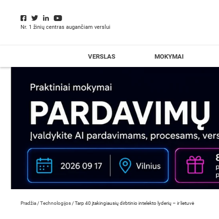
Nr. 1 žinių centras augančiam verslui
VERSLAS
MOKYMAI
Pradžia
/
Technologijos
/
Tarp 40 įtakingiausių dirbtinio intelekto lyderių – ir lietuvė