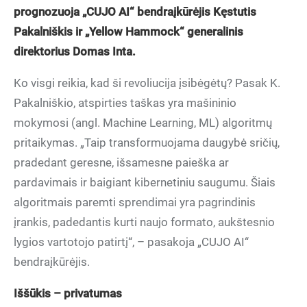
prognozuoja „CUJO AI“ bendraįkūrėjis Kęstutis
Pakalniškis ir „Yellow Hammock“ generalinis
direktorius Domas Inta.
Ko visgi reikia, kad ši revoliucija įsibėgėtų? Pasak K.
Pakalniškio, atspirties taškas yra mašininio
mokymosi (angl. Machine Learning, ML) algoritmų
pritaikymas. „Taip transformuojama daugybė sričių,
pradedant geresne, išsamesne paieška ar
pardavimais ir baigiant kibernetiniu saugumu. Šiais
algoritmais paremti sprendimai yra pagrindinis
įrankis, padedantis kurti naujo formato, aukštesnio
lygios vartotojo patirtį“, – pasakoja „CUJO AI“
bendraįkūrėjis.
Iššūkis – privatumas