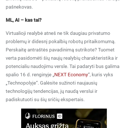
pašnekovas.
ML, AI – kas tai?
Virtualioji realybė atneš ne tik daugiau privatumo
problemų ir didesnį pokalbių robotų pritaikomumą.
Perskaitę antraštės pavadinimą sutrikote? Tuomet
verta pasidomėti šių naujų realybių charakteristika ir
potencialiu naudojimu versle. Tai padaryti bus galima
spalio 16 d. renginyje „
NEXT Economy
“, kuris vyks
„Technopolyje“. Galėsite sužinoti naujausių
technologijų tendencijas, jų naudą verslui ir
padiskutuoti su šių sričių ekspertais.