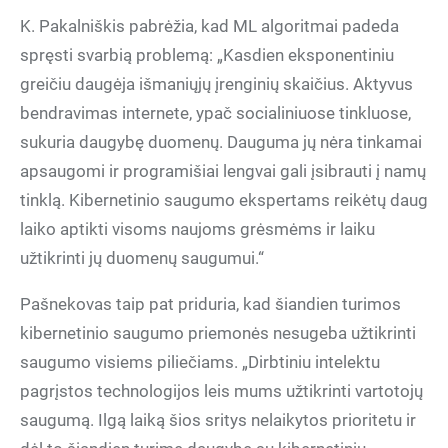
K. Pakalniškis pabrėžia, kad ML algoritmai padeda
spręsti svarbią problemą: „Kasdien eksponentiniu
greičiu daugėja išmaniųjų įrenginių skaičius. Aktyvus
bendravimas internete, ypač socialiniuose tinkluose,
sukuria daugybę duomenų. Dauguma jų nėra tinkamai
apsaugomi ir programišiai lengvai gali įsibrauti į namų
tinklą. Kibernetinio saugumo ekspertams reikėtų daug
laiko aptikti visoms naujoms grėsmėms ir laiku
užtikrinti jų duomenų saugumui.“
Pašnekovas taip pat priduria, kad šiandien turimos
kibernetinio saugumo priemonės nesugeba užtikrinti
saugumo visiems piliečiams. „Dirbtiniu intelektu
pagrįstos technologijos leis mums užtikrinti vartotojų
saugumą. Ilgą laiką šios sritys nelaikytos prioritetu ir