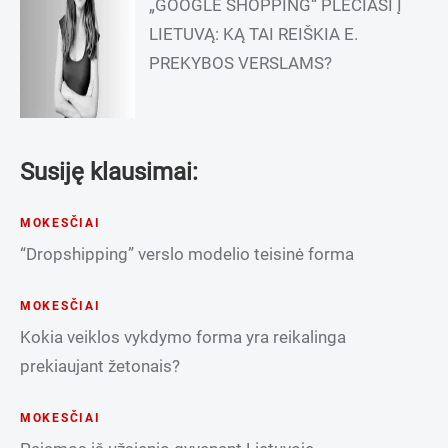
„GOOGLE SHOPPING“ PLEČIASI Į
LIETUVĄ: KĄ TAI REIŠKIA E.
PREKYBOS VERSLAMS?
Susiję klausimai:
MOKESČIAI
“Dropshipping” verslo modelio teisinė forma
MOKESČIAI
Kokia veiklos vykdymo forma yra reikalinga
prekiaujant žetonais?
MOKESČIAI