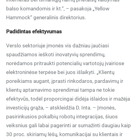
balso komandomis ir kt.“, – pasakoja „Yellow
Hammock“ generalinis direktorius.
Padidintas efektyvumas
Verslo sektoriuje įmonės vis dažniau jaučiasi
spaudžiamos ieškoti inovatyvių sprendimų,
norėdamos pritraukti potencialių vartotojų įvairiose
elektroninėse terpėse bei juos išlaikyti. „Klientų
poreikiams augant, įprasti rinkodaros, pardavimų ir
klientų aptarnavimo sprendimai tampa ne tokie
efektyvūs, todėl proporcingai didėja išlaidos ir mažėja
investicijų grąža, – atskleidžia D. Inta. – Įmonės,
pasirinkusios pokalbių robotų integracijas, šiuos
veiksnius gali labai pagerinti ar sumažinti daugiau kaip
30 proc. skiriamų lėšų, komunikacijai su klientais ir