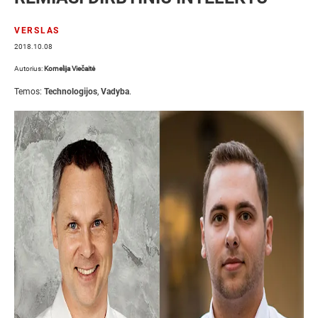
VERSLAS
2018.10.08
Autorius:
Kornelija Viečaitė
Temos:
Technologijos
,
Vadyba
.