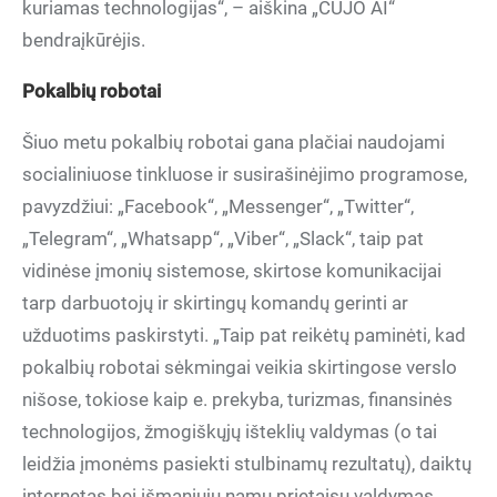
kuriamas technologijas“, – aiškina „CUJO AI“
bendraįkūrėjis.
Pokalbių robotai
Šiuo metu pokalbių robotai gana plačiai naudojami
socialiniuose tinkluose ir susirašinėjimo programose,
pavyzdžiui: „Facebook“, „Messenger“, „Twitter“,
„Telegram“, „Whatsapp“, „Viber“, „Slack“, taip pat
vidinėse įmonių sistemose, skirtose komunikacijai
tarp darbuotojų ir skirtingų komandų gerinti ar
užduotims paskirstyti. „Taip pat reikėtų paminėti, kad
pokalbių robotai sėkmingai veikia skirtingose verslo
nišose, tokiose kaip e. prekyba, turizmas, finansinės
technologijos, žmogiškųjų išteklių valdymas (o tai
leidžia įmonėms pasiekti stulbinamų rezultatų), daiktų
internetas bei išmaniųjų namų prietaisų valdymas