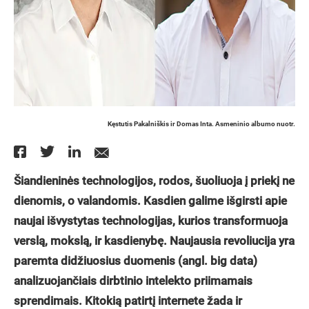
Kęstutis Pakalniškis ir Domas Inta. Asmeninio albumo nuotr.
Šiandieninės technologijos, rodos, šuoliuoja į priekį ne
dienomis, o valandomis. Kasdien galime išgirsti apie
naujai išvystytas technologijas, kurios transformuoja
verslą, mokslą, ir kasdienybę. Naujausia revoliucija yra
paremta didžiuosius duomenis (angl. big data)
analizuojančiais dirbtinio intelekto priimamais
sprendimais. Kitokią patirtį internete žada ir