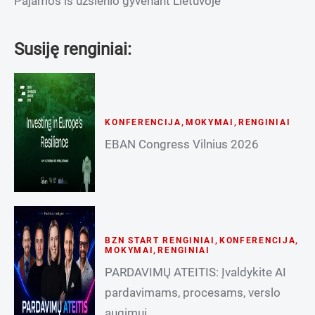
Pajamos iš užsienio gyvenant Lietuvoje
Susiję renginiai:
KONFERENCIJA
,
MOKYMAI
,
RENGINIAI
EBAN Congress Vilnius 2026
BZN START RENGINIAI
,
KONFERENCIJA
,
MOKYMAI
,
RENGINIAI
PARDAVIMŲ ATEITIS: Įvaldykite AI
pardavimams, procesams, verslo
augimui