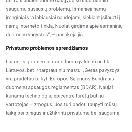
dėl to šiandien turime daugybę su kibernetiniu
saugumu susijusių problemų. Išmanieji namų
įrenginiai yra labiausiai naudojami, siekiant įsilaužti į
namų interneto tinklą. Nuolat girdime apie asmeninių
duomenų vagystes“, – pasakoja jis.
Privatumo problemos sprendžiamos
Laimei, ši problema pradedama gvildenti ne tik
Lietuvos, bet ir tarptautiniu mastu. „Geras pavyzdys
yra pradėtas taikyti Europos Sąjungos Bendrasis
duomenų apsaugos reglamentas (BDAR). Naujai
kuriamų technologijų epicentre turėtų būti jų
vartotojas – žmogus. Jos turi padėti taupyti mūsų
laiką bei pinigus ir užtikrinti privatumą bei saugumą.