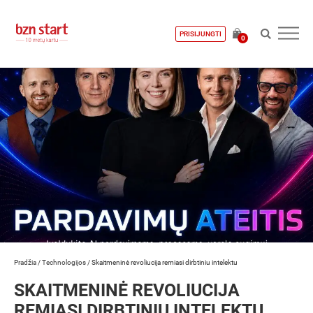
PRISIJUNGTI
0
Pradžia
/
Technologijos
/
Skaitmeninė revoliucija remiasi dirbtiniu intelektu
SKAITMENINĖ REVOLIUCIJA
REMIASI DIRBTINIU INTELEKTU