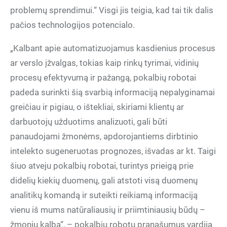
problemų sprendimui.“ Visgi jis teigia, kad tai tik dalis
pačios technologijos potencialo.
„Kalbant apie automatizuojamus kasdienius procesus
ar verslo įžvalgas, tokias kaip rinkų tyrimai, vidinių
procesų efektyvumą ir pažangą, pokalbių robotai
padeda surinkti šią svarbią informaciją nepalyginamai
greičiau ir pigiau, o ištekliai, skiriami klientų ar
darbuotojų užduotims analizuoti, gali būti
panaudojami žmonėms, apdorojantiems dirbtinio
intelekto sugeneruotas prognozes, išvadas ar kt. Taigi
šiuo atveju pokalbių robotai, turintys prieigą prie
didelių kiekių duomenų, gali atstoti visą duomenų
analitikų komandą ir suteikti reikiamą informaciją
vienu iš mums natūraliausių ir priimtiniausių būdų –
žmonių kalba“, – pokalbių robotų pranašumus vardija