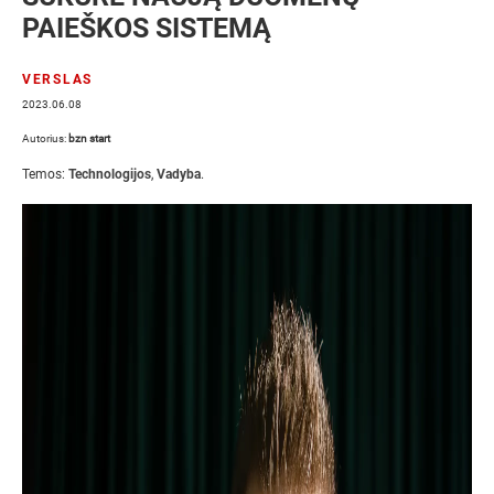
PAIEŠKOS SISTEMĄ
VERSLAS
2023.06.08
Autorius:
bzn start
Temos:
Technologijos
,
Vadyba
.