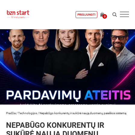
PRISIJUNGTI
0
Pradžia
/
Technologijos
/
Nepabūgo konkurentų ir sukūrė naują duomenų paieškos sistemą
NEPABŪGO KONKURENTŲ IR
SUKŪRĖ NAUJĄ DUOMENŲ