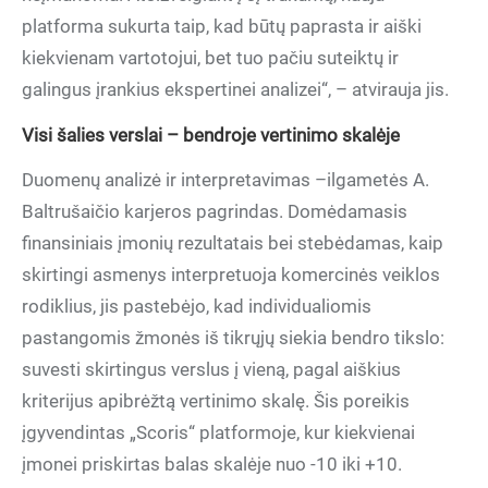
platforma sukurta taip, kad būtų paprasta ir aiški
kiekvienam vartotojui, bet tuo pačiu suteiktų ir
galingus įrankius ekspertinei analizei“, – atvirauja jis.
Visi šalies verslai – bendroje vertinimo skalėje
Duomenų analizė ir interpretavimas –ilgametės A.
Baltrušaičio karjeros pagrindas. Domėdamasis
finansiniais įmonių rezultatais bei stebėdamas, kaip
skirtingi asmenys interpretuoja komercinės veiklos
rodiklius, jis pastebėjo, kad individualiomis
pastangomis žmonės iš tikrųjų siekia bendro tikslo:
suvesti skirtingus verslus į vieną, pagal aiškius
kriterijus apibrėžtą vertinimo skalę. Šis poreikis
įgyvendintas „Scoris“ platformoje, kur kiekvienai
įmonei priskirtas balas skalėje nuo -10 iki +10.