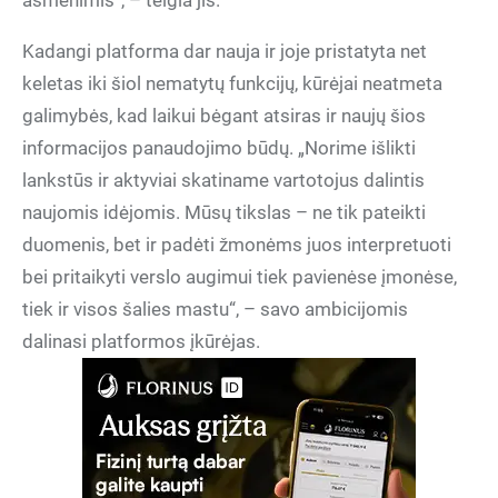
asmenimis“, – teigia jis.
Kadangi platforma dar nauja ir joje pristatyta net
keletas iki šiol nematytų funkcijų, kūrėjai neatmeta
galimybės, kad laikui bėgant atsiras ir naujų šios
informacijos panaudojimo būdų. „Norime išlikti
lankstūs ir aktyviai skatiname vartotojus dalintis
naujomis idėjomis. Mūsų tikslas – ne tik pateikti
duomenis, bet ir padėti žmonėms juos interpretuoti
bei pritaikyti verslo augimui tiek pavienėse įmonėse,
tiek ir visos šalies mastu“, – savo ambicijomis
dalinasi platformos įkūrėjas.