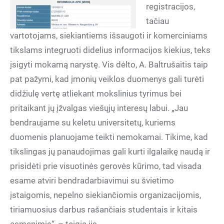
registracijos,
tačiau
vartotojams, siekiantiems išsaugoti ir komerciniams
tikslams integruoti didelius informacijos kiekius, teks
įsigyti mokamą narystę. Vis dėlto, A. Baltrušaitis taip
pat pažymi, kad įmonių veiklos duomenys gali turėti
didžiulę vertę atliekant mokslinius tyrimus bei
pritaikant jų įžvalgas viešųjų interesų labui. „Jau
bendraujame su keletu universitetų, kuriems
duomenis planuojame teikti nemokamai. Tikime, kad
tikslingas jų panaudojimas gali kurti ilgalaikę naudą ir
prisidėti prie visuotinės gerovės kūrimo, tad visada
esame atviri bendradarbiavimui su švietimo
įstaigomis, nepelno siekiančiomis organizacijomis,
tiriamuosius darbus rašančiais studentais ir kitais