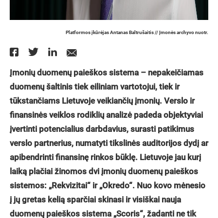
Platformos įkūrėjas Antanas Baltrušaitis // Įmonės archyvo nuotr.
Įmonių duomenų paieškos sistema – nepakeičiamas
duomenų šaltinis tiek eiliniam vartotojui, tiek ir
tūkstančiams Lietuvoje veikiančių įmonių. Verslo ir
finansinės veiklos rodiklių analizė padeda objektyviai
įvertinti potencialius darbdavius, surasti patikimus
verslo partnerius, numatyti tikslinės auditorijos dydį ar
apibendrinti finansinę rinkos būklę. Lietuvoje jau kurį
laiką plačiai žinomos dvi įmonių duomenų paieškos
sistemos: „Rekvizitai“ ir „Okredo“. Nuo kovo mėnesio
į jų gretas kelią sparčiai skinasi ir visiškai nauja
duomenų paieškos sistema „Scoris“, žadanti ne tik