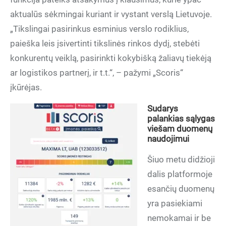
aktualūs sėkmingai kuriant ir vystant verslą Lietuvoje.
„Tikslingai pasirinkus esminius verslo rodiklius,
paieška leis įsivertinti tikslinės rinkos dydį, stebėti
konkurentų veiklą, pasirinkti kokybišką žaliavų tiekėją
ar logistikos partnerį, ir t.t.“, – pažymi „Scoris“
įkūrėjas.
Sudarys
palankias sąlygas
viešam duomenų
naudojimui
Šiuo metu didžioji
dalis platformoje
esančių duomenų
yra pasiekiami
nemokamai ir be