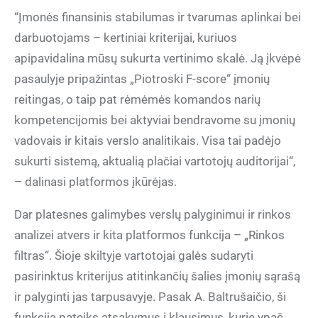
“Įmonės finansinis stabilumas ir tvarumas aplinkai bei
darbuotojams – kertiniai kriterijai, kuriuos
apipavidalina mūsų sukurta vertinimo skalė. Ją įkvėpė
pasaulyje pripažintas „Piotroski F-score“ įmonių
reitingas, o taip pat rėmėmės komandos narių
kompetencijomis bei aktyviai bendravome su įmonių
vadovais ir kitais verslo analitikais. Visa tai padėjo
sukurti sistemą, aktualią plačiai vartotojų auditorijai“,
– dalinasi platformos įkūrėjas.
Dar platesnes galimybes verslų palyginimui ir rinkos
analizei atvers ir kita platformos funkcija – „Rinkos
filtras“. Šioje skiltyje vartotojai galės sudaryti
pasirinktus kriterijus atitinkančių šalies įmonių sąrašą
ir palyginti jas tarpusavyje. Pasak A. Baltrušaičio, ši
funkcija pateiks atsakymus į klausimus, kurie ypač