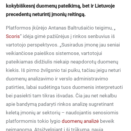
kokybiškesnį duomenų pateikimą, bet ir Lietuvoje
precedentų neturintį įmonių reitingą.
Platformos įkūrėjo Antanas Baltrušaičio teigimu, „
Scoris
“ idėja gimė pažiūrėjus į rinkos senbuvius iš
vartotojo perspektyvos. „Susiradus įmonę jau seniai
veikiančiose paieškos sistemose, vartotojui
pateikiamas didžiulis niekaip neapdorotų duomenų
kiekis. Iš pirmo žvilgsnio tai puiku, tačiau jeigu neturi
duomenų analizavimo ir verslo administravimo
patirties, labai sudėtinga tuos duomenis interpretuoti
bei pasiekti tam tikras išvadas. Čia jau net nekalbu
apie bandymą padaryti rinkos analizę sugretinant
keletą įmonių ar sektorių – naudojantis senosiomis
platformomis tokio lygio
duomenų analizė
beveik
neįmanoma. Atsižvelgiant į šį trūkumą, nauja