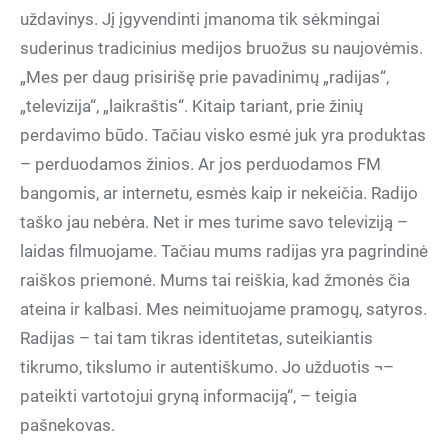
uždavinys. Jį įgyvendinti įmanoma tik sėkmingai
suderinus tradicinius medijos bruožus su naujovėmis.
„Mes per daug prisirišę prie pavadinimų „radijas“,
„televizija“, „laikraštis“. Kitaip tariant, prie žinių
perdavimo būdo. Tačiau visko esmė juk yra produktas
– perduodamos žinios. Ar jos perduodamos FM
bangomis, ar internetu, esmės kaip ir nekeičia. Radijo
taško jau nebėra. Net ir mes turime savo televiziją –
laidas filmuojame. Tačiau mums radijas yra pagrindinė
raiškos priemonė. Mums tai reiškia, kad žmonės čia
ateina ir kalbasi. Mes neimituojame pramogų, satyros.
Radijas – tai tam tikras identitetas, suteikiantis
tikrumo, tikslumo ir autentiškumo. Jo užduotis ¬–
pateikti vartotojui gryną informaciją“, – teigia
pašnekovas.