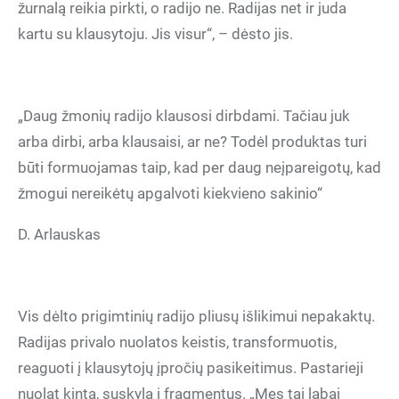
žurnalą reikia pirkti, o radijo ne. Radijas net ir juda
kartu su klausytoju. Jis visur“, – dėsto jis.
„Daug žmonių radijo klausosi dirbdami. Tačiau juk
arba dirbi, arba klausaisi, ar ne? Todėl produktas turi
būti formuojamas taip, kad per daug neįpareigotų, kad
žmogui nereikėtų apgalvoti kiekvieno sakinio“
D. Arlauskas
Vis dėlto prigimtinių radijo pliusų išlikimui nepakaktų.
Radijas privalo nuolatos keistis, transformuotis,
reaguoti į klausytojų įpročių pasikeitimus. Pastarieji
nuolat kinta, suskyla į fragmentus. „Mes tai labai