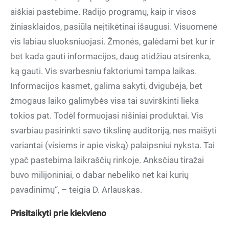
aiškiai pastebime. Radijo programų, kaip ir visos
žiniasklaidos, pasiūla neįtikėtinai išaugusi. Visuomenė
vis labiau sluoksniuojasi. Žmonės, galėdami bet kur ir
bet kada gauti informacijos, daug atidžiau atsirenka,
ką gauti. Vis svarbesniu faktoriumi tampa laikas.
Informacijos kasmet, galima sakyti, dvigubėja, bet
žmogaus laiko galimybės visa tai suvirškinti lieka
tokios pat. Todėl formuojasi nišiniai produktai. Vis
svarbiau pasirinkti savo tikslinę auditoriją, nes maišyti
variantai (visiems ir apie viską) palaipsniui nyksta. Tai
ypač pastebima laikraščių rinkoje. Anksčiau tiražai
buvo milijoniniai, o dabar nebeliko net kai kurių
pavadinimų“, – teigia D. Arlauskas.
Prisitaikyti prie kiekvieno