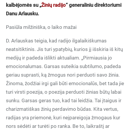
kalbėjomės su „
Žinių radijo
“ generaliniu direktoriumi
Danu Arlausku.
Pasiūla milžiniška, o laiko mažai
D. Arlauskas teigia, kad radijo ilgalaikiškumas
neatsitiktinis. Jis turi ypatybių, kurios jį išskiria iš kitų
medijų ir padeda išlikti aktualiam. „Pirmiausia jo
emocionalumas. Garsas suteikia subtilumo, padeda
geriau suprasti, ką žmogus nori perduoti savo žinia.
Žinoma, žodžiai irgi gali būti emocionalūs, bet tada jie
turi virsti poezija, o poezija perduoti žinias būtų labai
sunku. Garsas geras tuo, kad tai leidžia. Tai įtaigus ir
charizmatiškas žinių perdavimo būdas. Kita vertus,
radijas yra priemonė, kuri neįpareigoja žmogaus kur
nors sėdėti ar turėti po ranka. Be to, laikraštį ar