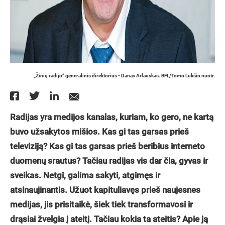
„Žinių radijo“ generalinis direktorius - Danas Arlauskas. BFL/Tomo Lukšio nuotr.
Radijas yra medijos kanalas, kuriam, ko gero, ne kartą
buvo užsakytos mišios. Kas gi tas garsas prieš
televiziją? Kas gi tas garsas prieš beribius interneto
duomenų srautus? Tačiau radijas vis dar čia, gyvas ir
sveikas. Netgi, galima sakyti, atgimęs ir
atsinaujinantis. Užuot kapituliavęs prieš naujesnes
medijas, jis prisitaikė, šiek tiek transformavosi ir
drąsiai žvelgia į ateitį. Tačiau kokia ta ateitis? Apie ją