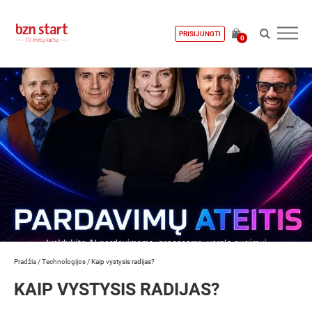
PRISIJUNGTI
0
Pradžia
/
Technologijos
/
Kaip vystysis radijas?
KAIP VYSTYSIS RADIJAS?