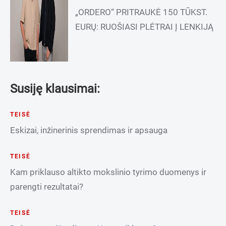
„ORDERO“ PRITRAUKĖ 150 TŪKST.
EURŲ: RUOŠIASI PLĖTRAI Į LENKIJĄ
Susiję klausimai:
TEISĖ
Eskizai, inžinerinis sprendimas ir apsauga
TEISĖ
Kam priklauso altikto mokslinio tyrimo duomenys ir
parengti rezultatai?
TEISĖ