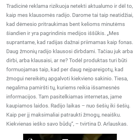
Tradicinė reklama rizikuoja netekti aktualumo ir dėl to,
kaip mes klausomės radijo. Darome tai taip neatidžiai,
kad dėmesio pritraukimas bent kelioms minutėms
šiandien ir yra pagrindinis medijos iššūkis. „Mes
suprantame, kad radijas dažnai priimamas kaip fonas.
Daug žmonių radijo klausosi dirbdami. Tačiau juk arba
dirbi, arba klausaisi, ar ne? Todėl produktas turi būti
formuojamas taip, kad per daug neįpareigotų, kad
žmogui nereikėtų apgalvoti kiekvieno sakinio. Tiesa,
negalima pamiršti tų, kuriems reikia išsamesnės
informacijos. Tam pasitelkiamas internetas, jame
kaupiamos laidos. Radijo laikas – nuo šešių iki šešių.
Kaip per jį maksimaliai patraukti žmogų, neaišku.
Kiekvienas ieško savo būdų“, – tvirtina D. Arlauskas.