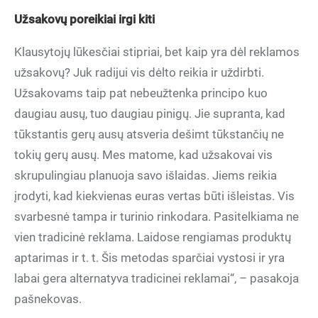
Užsakovų poreikiai irgi kiti
Klausytojų lūkesčiai stipriai, bet kaip yra dėl reklamos
užsakovų? Juk radijui vis dėlto reikia ir uždirbti.
Užsakovams taip pat nebeužtenka principo kuo
daugiau ausų, tuo daugiau pinigų. Jie supranta, kad
tūkstantis gerų ausų atsveria dešimt tūkstančių ne
tokių gerų ausų. Mes matome, kad užsakovai vis
skrupulingiau planuoja savo išlaidas. Jiems reikia
įrodyti, kad kiekvienas euras vertas būti išleistas. Vis
svarbesnė tampa ir turinio rinkodara. Pasitelkiama ne
vien tradicinė reklama. Laidose rengiamas produktų
aptarimas ir t. t. Šis metodas sparčiai vystosi ir yra
labai gera alternatyva tradicinei reklamai“, – pasakoja
pašnekovas.