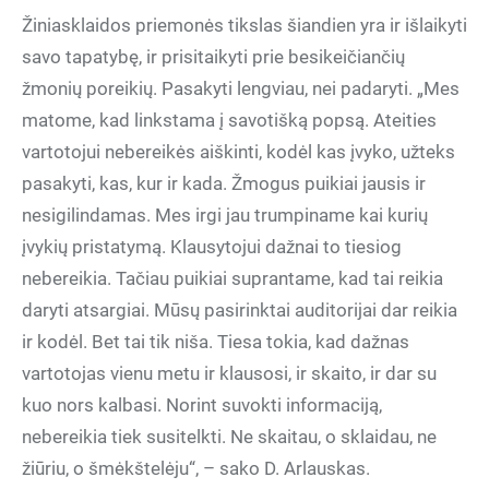
Žiniasklaidos priemonės tikslas šiandien yra ir išlaikyti
savo tapatybę, ir prisitaikyti prie besikeičiančių
žmonių poreikių. Pasakyti lengviau, nei padaryti. „Mes
matome, kad linkstama į savotišką popsą. Ateities
vartotojui nebereikės aiškinti, kodėl kas įvyko, užteks
pasakyti, kas, kur ir kada. Žmogus puikiai jausis ir
nesigilindamas. Mes irgi jau trumpiname kai kurių
įvykių pristatymą. Klausytojui dažnai to tiesiog
nebereikia. Tačiau puikiai suprantame, kad tai reikia
daryti atsargiai. Mūsų pasirinktai auditorijai dar reikia
ir kodėl. Bet tai tik niša. Tiesa tokia, kad dažnas
vartotojas vienu metu ir klausosi, ir skaito, ir dar su
kuo nors kalbasi. Norint suvokti informaciją,
nebereikia tiek susitelkti. Ne skaitau, o sklaidau, ne
žiūriu, o šmėkštelėju“, – sako D. Arlauskas.