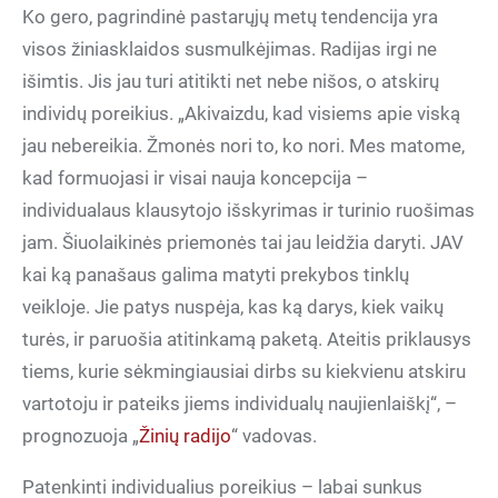
Ko gero, pagrindinė pastarųjų metų tendencija yra
visos žiniasklaidos susmulkėjimas. Radijas irgi ne
išimtis. Jis jau turi atitikti net nebe nišos, o atskirų
individų poreikius. „Akivaizdu, kad visiems apie viską
jau nebereikia. Žmonės nori to, ko nori. Mes matome,
kad formuojasi ir visai nauja koncepcija –
individualaus klausytojo išskyrimas ir turinio ruošimas
jam. Šiuolaikinės priemonės tai jau leidžia daryti. JAV
kai ką panašaus galima matyti prekybos tinklų
veikloje. Jie patys nuspėja, kas ką darys, kiek vaikų
turės, ir paruošia atitinkamą paketą. Ateitis priklausys
tiems, kurie sėkmingiausiai dirbs su kiekvienu atskiru
vartotoju ir pateiks jiems individualų naujienlaiškį“, –
prognozuoja „
Žinių radijo
“ vadovas.
Patenkinti individualius poreikius – labai sunkus