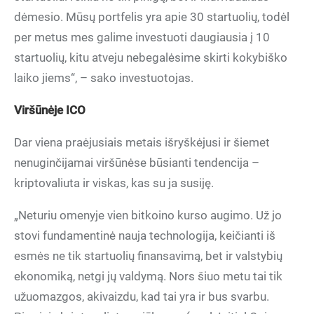
dėmesio. Mūsų portfelis yra apie 30 startuolių, todėl
per metus mes galime investuoti daugiausia į 10
startuolių, kitu atveju nebegalėsime skirti kokybiško
laiko jiems“, – sako investuotojas.
Viršūnėje ICO
Dar viena praėjusiais metais išryškėjusi ir šiemet
nenuginčijamai viršūnėse būsianti tendencija –
kriptovaliuta ir viskas, kas su ja susiję.
„Neturiu omenyje vien bitkoino kurso augimo. Už jo
stovi fundamentinė nauja technologija, keičianti iš
esmės ne tik startuolių finansavimą, bet ir valstybių
ekonomiką, netgi jų valdymą. Nors šiuo metu tai tik
užuomazgos, akivaizdu, kad tai yra ir bus svarbu.