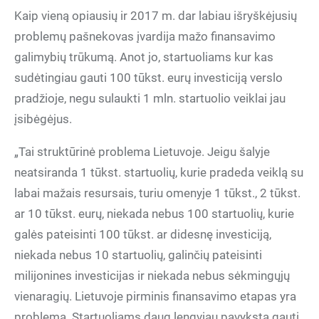
Kaip vieną opiausių ir 2017 m. dar labiau išryškėjusių
problemų pašnekovas įvardija mažo finansavimo
galimybių trūkumą. Anot jo, startuoliams kur kas
sudėtingiau gauti 100 tūkst. eurų investiciją verslo
pradžioje, negu sulaukti 1 mln. startuolio veiklai jau
įsibėgėjus.
„Tai struktūrinė problema Lietuvoje. Jeigu šalyje
neatsiranda 1 tūkst. startuolių, kurie pradeda veiklą su
labai mažais resursais, turiu omenyje 1 tūkst., 2 tūkst.
ar 10 tūkst. eurų, niekada nebus 100 startuolių, kurie
galės pateisinti 100 tūkst. ar didesnę investiciją,
niekada nebus 10 startuolių, galinčių pateisinti
milijonines investicijas ir niekada nebus sėkmingųjų
vienaragių. Lietuvoje pirminis finansavimo etapas yra
problema. Startuoliams daug lengviau pavyksta gauti