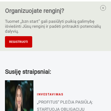
Organizuojate renginį?
Tuomet „bzn start” gali pasiūlyti puikią galimybę
išviešinti Jūsų renginį ir padėti pritraukti potencialių
dalyvių.
REGISTRUOTI
Susiję straipsniai:
INVESTAVIMAS
„PROFITUS“ PLEČIA PASIŪLĄ:
STARTUOJA OBLIGACIJŲ