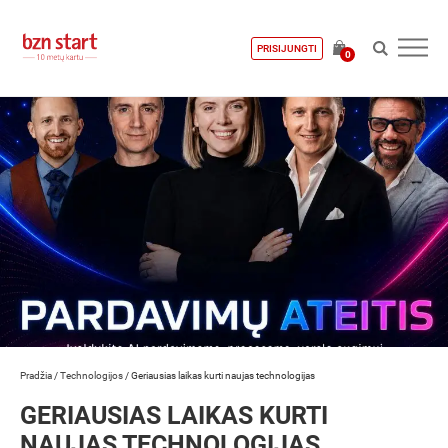
PRISIJUNGTI
0
Pradžia
/
Technologijos
/
Geriausias laikas kurti naujas technologijas
GERIAUSIAS LAIKAS KURTI
NAUJAS TECHNOLOGIJAS