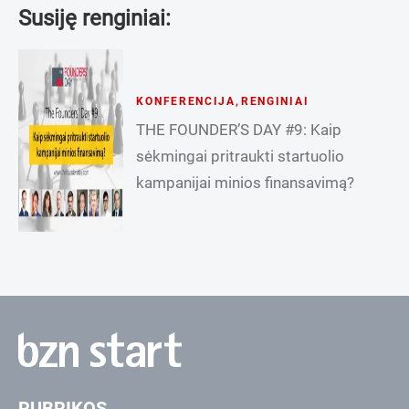
Susiję renginiai:
KONFERENCIJA
,
RENGINIAI
THE FOUNDER’S DAY #9: Kaip
sėkmingai pritraukti startuolio
kampanijai minios finansavimą?
RUBRIKOS