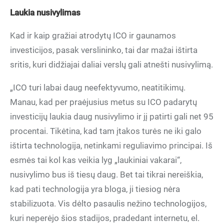
Laukia nusivylimas
Kad ir kaip gražiai atrodytų ICO ir gaunamos
investicijos, pasak verslininko, tai dar mažai ištirta
sritis, kuri didžiajai daliai verslų gali atnešti nusivylimą.
„ICO turi labai daug neefektyvumo, neatitikimų.
Manau, kad per praėjusius metus su ICO padarytų
investicijų laukia daug nusivylimo ir jį patirti gali net 95
procentai. Tikėtina, kad tam įtakos turės ne iki galo
ištirta technologija, netinkami reguliavimo principai. Iš
esmės tai kol kas veikia lyg „laukiniai vakarai“,
nusivylimo bus iš tiesų daug. Bet tai tikrai nereiškia,
kad pati technologija yra bloga, ji tiesiog nėra
stabilizuota. Vis dėlto pasaulis nežino technologijos,
kuri neperėjo šios stadijos, pradedant internetu, el.