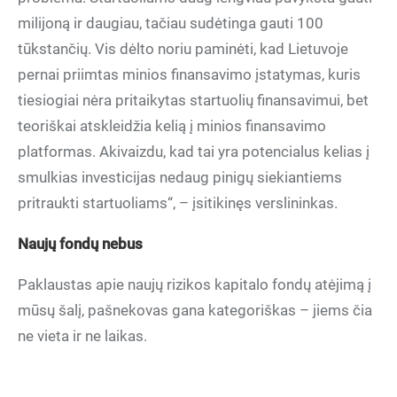
milijoną ir daugiau, tačiau sudėtinga gauti 100
tūkstančių. Vis dėlto noriu paminėti, kad Lietuvoje
pernai priimtas minios finansavimo įstatymas, kuris
tiesiogiai nėra pritaikytas startuolių finansavimui, bet
teoriškai atskleidžia kelią į minios finansavimo
platformas. Akivaizdu, kad tai yra potencialus kelias į
smulkias investicijas nedaug pinigų siekiantiems
pritraukti startuoliams“, – įsitikinęs verslininkas.
Naujų fondų nebus
Paklaustas apie naujų rizikos kapitalo fondų atėjimą į
mūsų šalį, pašnekovas gana kategoriškas – jiems čia
ne vieta ir ne laikas.