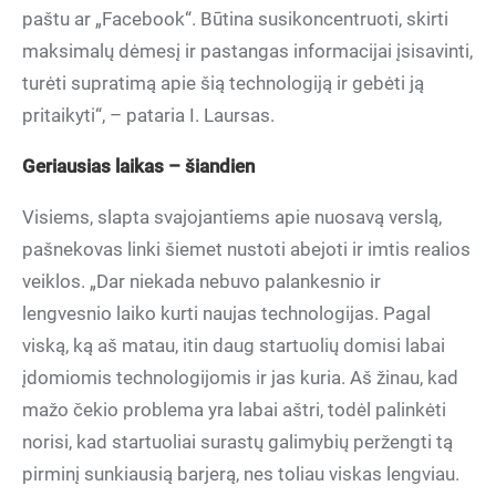
paštu ar „Facebook“. Būtina susikoncentruoti, skirti
maksimalų dėmesį ir pastangas informacijai įsisavinti,
turėti supratimą apie šią technologiją ir gebėti ją
pritaikyti“, – pataria I. Laursas.
Geriausias laikas – šiandien
Visiems, slapta svajojantiems apie nuosavą verslą,
pašnekovas linki šiemet nustoti abejoti ir imtis realios
veiklos. „Dar niekada nebuvo palankesnio ir
lengvesnio laiko kurti naujas technologijas. Pagal
viską, ką aš matau, itin daug startuolių domisi labai
įdomiomis technologijomis ir jas kuria. Aš žinau, kad
mažo čekio problema yra labai aštri, todėl palinkėti
norisi, kad startuoliai surastų galimybių peržengti tą
pirminį sunkiausią barjerą, nes toliau viskas lengviau.