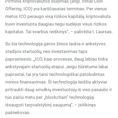
Pirminis kriptovaliutos siūlymas (angl. Initial Coin
Offering, ICO) yra karščiausias terminas. Per vienus
metus ICO peraugo visą rizikos kapitalą, kriptovaliuta
buvo investuota daugiau negu sudėjus visus rizikos
kapitalus. Tai svarbus reiškinys“, – pabrėžia I. Laursas.
Su šia technologija geros žinios laukia ir ankstyvos
stadijos startuolių, nes investavimas taps
paprastesnis. „ICO, kaip procesas, daug labiau tinka
ankstyvajam startuolių etapui. Jeigu žiūrėtume labai
paprastai, tai yra tarsi technologiškai patobulintas
minios finansavimas. Ši technologija leidžia aktyviai
pritraukti daug smulkių investuotojų iš viso pasaulio ir
tuo pačiu metu per „blockchain“ technologiją
išsaugoti tarpvalstybinį saugumą“, – įsitikinęs
pašnekovas.