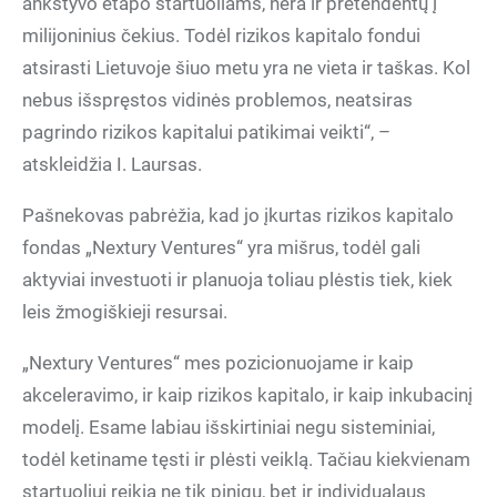
ankstyvo etapo startuoliams, nėra ir pretendentų į
milijoninius čekius. Todėl rizikos kapitalo fondui
atsirasti Lietuvoje šiuo metu yra ne vieta ir taškas. Kol
nebus išspręstos vidinės problemos, neatsiras
pagrindo rizikos kapitalui patikimai veikti“, –
atskleidžia I. Laursas.
Pašnekovas pabrėžia, kad jo įkurtas rizikos kapitalo
fondas „Nextury Ventures“ yra mišrus, todėl gali
aktyviai investuoti ir planuoja toliau plėstis tiek, kiek
leis žmogiškieji resursai.
„Nextury Ventures“ mes pozicionuojame ir kaip
akceleravimo, ir kaip rizikos kapitalo, ir kaip inkubacinį
modelį. Esame labiau išskirtiniai negu sisteminiai,
todėl ketiname tęsti ir plėsti veiklą. Tačiau kiekvienam
startuoliui reikia ne tik pinigų, bet ir individualaus