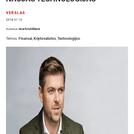
VERSLAS
2018.01.10
Autorius:
Ieva Kniukštienė
Temos:
Finansai
,
Kriptovaliutos
,
Technologijos
.