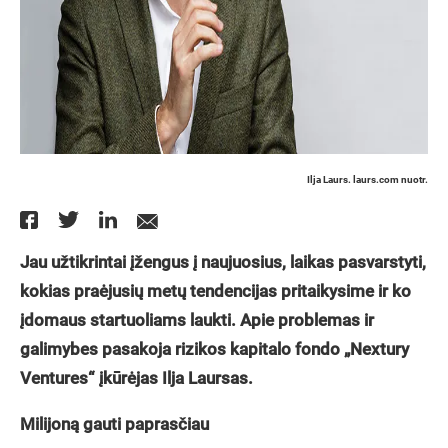
Ilja Laurs. laurs.com nuotr.
Jau užtikrintai įžengus į naujuosius, laikas pasvarstyti,
kokias praėjusių metų tendencijas pritaikysime ir ko
įdomaus startuoliams laukti. Apie problemas ir
galimybes pasakoja rizikos kapitalo fondo „Nextury
Ventures“ įkūrėjas Ilja Laursas.
Milijoną gauti paprasčiau