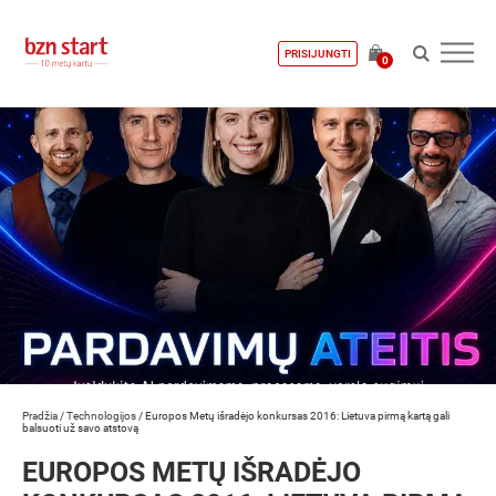
PRISIJUNGTI
0
Pradžia
/
Technologijos
/
Europos Metų išradėjo konkursas 2016: Lietuva pirmą kartą gali
balsuoti už savo atstovą
EUROPOS METŲ IŠRADĖJO