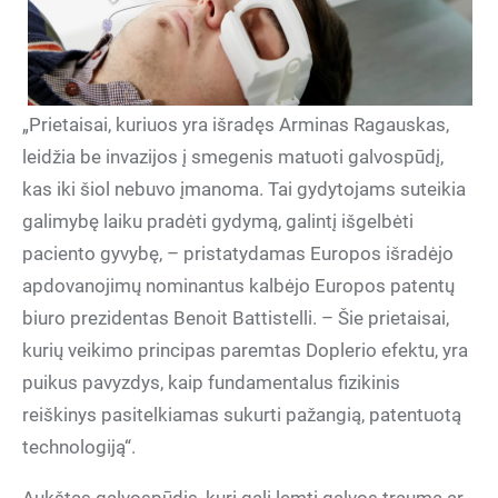
„Prietaisai, kuriuos yra išradęs Arminas Ragauskas,
leidžia be invazijos į smegenis matuoti galvospūdį,
kas iki šiol nebuvo įmanoma. Tai gydytojams suteikia
galimybę laiku pradėti gydymą, galintį išgelbėti
paciento gyvybę, – pristatydamas Europos išradėjo
apdovanojimų nominantus kalbėjo Europos patentų
biuro prezidentas Benoit Battistelli. – Šie prietaisai,
kurių veikimo principas paremtas Doplerio efektu, yra
puikus pavyzdys, kaip fundamentalus fizikinis
reiškinys pasitelkiamas sukurti pažangią, patentuotą
technologiją“.