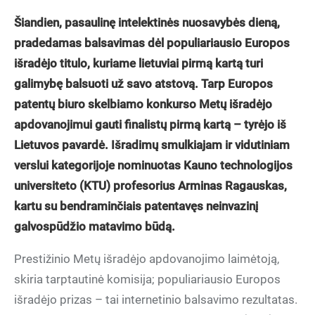
Šiandien, pasaulinę intelektinės nuosavybės dieną,
pradedamas balsavimas dėl populiariausio Europos
išradėjo titulo, kuriame lietuviai pirmą kartą turi
galimybę balsuoti už savo atstovą. Tarp Europos
patentų biuro skelbiamo konkurso Metų išradėjo
apdovanojimui gauti finalistų pirmą kartą – tyrėjo iš
Lietuvos pavardė. Išradimų smulkiajam ir vidutiniam
verslui kategorijoje nominuotas Kauno technologijos
universiteto (KTU) profesorius Arminas Ragauskas,
kartu su bendraminčiais patentavęs neinvazinį
galvospūdžio matavimo būdą.
Prestižinio Metų išradėjo apdovanojimo laimėtoją,
skiria tarptautinė komisija; populiariausio Europos
išradėjo prizas – tai internetinio balsavimo rezultatas.