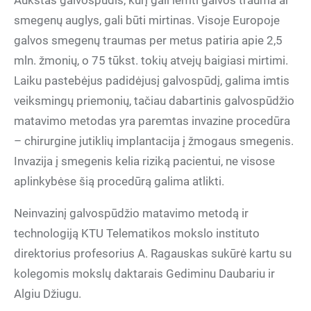
Aukštas galvospūdis, kurį gali lemti galvos trauma ar
smegenų auglys, gali būti mirtinas. Visoje Europoje
galvos smegenų traumas per metus patiria apie 2,5
mln. žmonių, o 75 tūkst. tokių atvejų baigiasi mirtimi.
Laiku pastebėjus padidėjusį galvospūdį, galima imtis
veiksmingų priemonių, tačiau dabartinis galvospūdžio
matavimo metodas yra paremtas invazine procedūra
– chirurgine jutiklių implantacija į žmogaus smegenis.
Invazija į smegenis kelia riziką pacientui, ne visose
aplinkybėse šią procedūrą galima atlikti.
Neinvazinį galvospūdžio matavimo metodą ir
technologiją KTU Telematikos mokslo instituto
direktorius profesorius A. Ragauskas sukūrė kartu su
kolegomis mokslų daktarais Gediminu Daubariu ir
Algiu Džiugu.