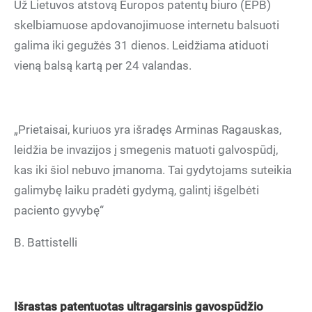
Už Lietuvos atstovą Europos patentų biuro (EPB)
skelbiamuose apdovanojimuose internetu balsuoti
galima iki gegužės 31 dienos. Leidžiama atiduoti
vieną balsą kartą per 24 valandas.
„Prietaisai, kuriuos yra išradęs Arminas Ragauskas,
leidžia be invazijos į smegenis matuoti galvospūdį,
kas iki šiol nebuvo įmanoma. Tai gydytojams suteikia
galimybę laiku pradėti gydymą, galintį išgelbėti
paciento gyvybę“
B. Battistelli
Išrastas patentuotas ultragarsinis gavospūdžio