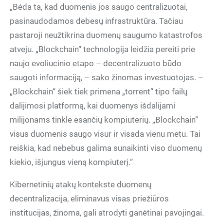
„Bėda ta, kad duomenis jos saugo centralizuotai,
pasinaudodamos debesų infrastruktūra. Tačiau
pastaroji neužtikrina duomenų saugumo katastrofos
atveju. „Blockchain“ technologija leidžia pereiti prie
naujo evoliucinio etapo – decentralizuoto būdo
saugoti informaciją, – sako žinomas investuotojas. –
„Blockchain“ šiek tiek primena „torrent“ tipo failų
dalijimosi platformą, kai duomenys išdalijami
milijonams tinkle esančių kompiuterių. „Blockchain“
visus duomenis saugo visur ir visada vienu metu. Tai
reiškia, kad nebebus galima sunaikinti viso duomenų
kiekio, išjungus vieną kompiuterį.“
Kibernetinių atakų kontekste duomenų
decentralizacija, eliminavus visas priežiūros
institucijas, žinoma, gali atrodyti ganėtinai pavojingai.