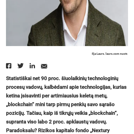
Ilja Laurs. laurs.com nuotr.
Statistiškai net 90 proc. šiuolaikinių technologinių
procesų vadovų, kalbėdami apie technologijas, kurias
ketina įsisavinti per artimiausius keletą metų,
„blockchain“ mini tarp pirmų penkių savo sąrašo
pozicijų. Tačiau, kaip iš tikrųjų veikia „blockchain“,
supranta viso labo 2 proc. apklaustų vadovų.
Paradoksalu? Rizikos kapitalo fondo „Nextury