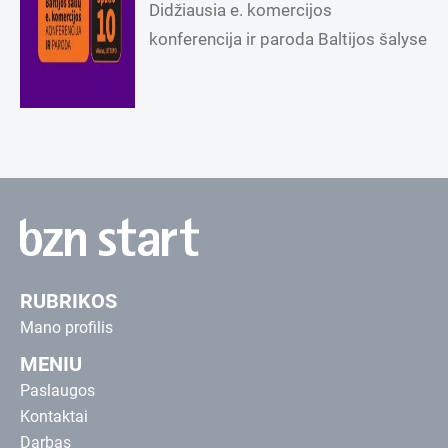
Didžiausia e. komercijos
konferencija ir paroda Baltijos šalyse
RUBRIKOS
Mano profilis
MENIU
Paslaugos
Kontaktai
Darbas