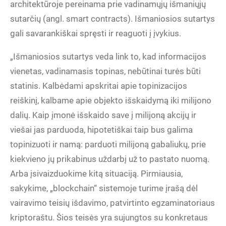
architektūroje pereinama prie vadinamųjų išmaniųjų
sutarčių (angl. smart contracts). Išmaniosios sutartys
gali savarankiškai spręsti ir reaguoti į įvykius.
„Išmaniosios sutartys veda link to, kad informacijos
vienetas, vadinamasis topinas, nebūtinai turės būti
statinis. Kalbėdami apskritai apie topinizacijos
reiškinį, kalbame apie objekto išskaidymą iki milijono
dalių. Kaip įmonė išskaido save į milijoną akcijų ir
viešai jas parduoda, hipotetiškai taip bus galima
topinizuoti ir namą: parduoti milijoną gabaliukų, prie
kiekvieno jų prikabinus uždarbį už to pastato nuomą.
Arba įsivaizduokime kitą situaciją. Pirmiausia,
sakykime, „blockchain“ sistemoje turime įrašą dėl
vairavimo teisių išdavimo, patvirtinto egzaminatoriaus
kriptoraštu. Šios teisės yra sujungtos su konkretaus