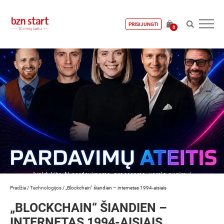
PRISIJUNGTI
0
Pradžia
/
Technologijos
/
„Blockchain“ šiandien – internetas 1994-aisiais
„BLOCKCHAIN“ ŠIANDIEN –
INTERNETAS 1994-AISIAIS