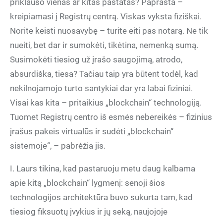
priklauso vienas ar kitas pastatas? Paprasta –
kreipiamasi į Registrų centrą. Viskas vyksta fiziškai.
Norite keisti nuosavybę – turite eiti pas notarą. Ne tik
nueiti, bet dar ir sumokėti, tikėtina, nemenką sumą.
Susimokėti tiesiog už įrašo saugojimą, atrodo,
absurdiška, tiesa? Tačiau taip yra būtent todėl, kad
nekilnojamojo turto santykiai dar yra labai fiziniai.
Visai kas kita – pritaikius „blockchain“ technologiją.
Tuomet Registrų centro iš esmės nebereikės – fizinius
įrašus pakeis virtualūs ir sudėti „blockchain“
sistemoje“, – pabrėžia jis.
I. Laurs tikina, kad pastaruoju metu daug kalbama
apie kitą „blockchain“ lygmenį: senoji šios
technologijos architektūra buvo sukurta tam, kad
tiesiog fiksuotų įvykius ir jų seką, naujojoje