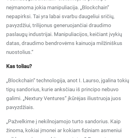
neįmanoma jokia manipuliacija. „Blockchain“
nepapirksi. Tai yra labai svarbu daugeliui sričių,
pavyzdžiui, trilijonus generuojančiai draudimo
paslaugų industrijai. Manipuliacijos, keičiant įvykių
datas, draudimo bendrovėms kainuoja milžiniškus
nuostolius.“
Kas toliau?
„Blockchain“ technologija, anot I. Laurso, įgalina tokių
tipų sandorius, kurie anksčiau iš principo nebuvo
galimi. „Nextury Ventures“ įkūrėjas iliustruoja juos
pavyzdžiais.
„Pažvelkime į nekilnojamojo turto sandorius. Kaip
žinoma, kokiai įmonei ar kokiam fiziniam asmeniui